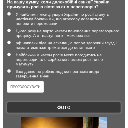
На вашу думку, коли далекобійні санкції України
примусять росію сісти за стіл переговорів?
У найближчі місяці удари України по росії стануть
настільки болючими, що агресору доведеться
поновити перемовини
Цього року не варто чекати поновлення переговорного
процесу. А от наступного - можливо все
рф навпаки піде на ескалацію попри здоровий глузд і
намагатиметься триматися до останнього
Найближчим часом росія може погодитись на
переговори, але серйозних намірів росіяни не
матимуть
Вже давно не роблю жодних прогнозів щодо
завершення війни
ФОТО