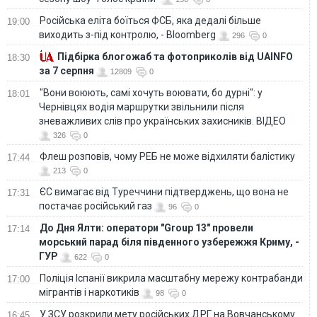
Російська еліта боїться ФСБ, яка дедалі більше
19:00
виходить з-під контролю, - Bloomberg
296
0
Підбірка блогожаб та фотоприколів від UAINFO
18:30
за 7 серпня
12809
0
"Вони воюють, самі хочуть воювати, бо дурні": у
18:01
Чернівцях водія маршрутки звільнили після
зневажливих слів про українських захисників. ВІДЕО
326
0
Флеш розповів, чому РЕБ не може відхиляти балістику
17:44
213
0
ЄС вимагає від Туреччини підтверджень, що вона не
17:31
постачає російський газ
96
0
До Дня Ялти: оператори "Group 13" провели
17:14
морський парад біля південного узбережжя Криму, -
ГУР
622
0
Поліція Іспанії викрила масштабну мережу контрабанди
17:00
мігрантів і наркотиків
98
0
У ЗСУ розкрили мету російських ДРГ на Вовчанському
16:45