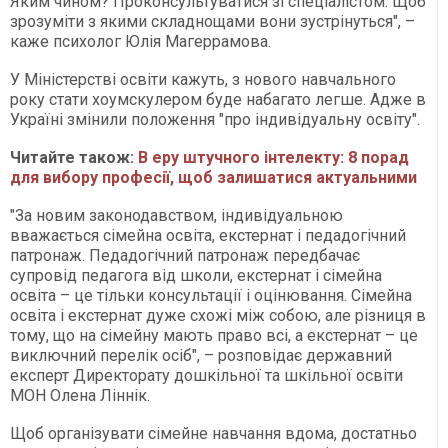
Яким чином? Проконсультуватися зі спеціалістом. Щоб
зрозуміти з якими складнощами вони зустрінуться", –
каже психолог Юлія Магеррамова.
У Міністерстві освіти кажуть, з нового навчального
року стати хоумскулером буде набагато легше. Адже в
Україні змінили положення "про індивідуальну освіту".
Читайте також:
В еру штучного інтелекту: 8 порад
для вибору професії, щоб залишатися актуальними
"За новим законодавством, індивідуальною
вважається сімейна освіта, екстернат і педадогічний
патронаж. Педадогічний патронаж передбачає
супровід педагога від школи, екстернат і сімейна
освіта – це тільки консультації і оцінювання. Сімейна
освіта і екстернат дуже схожі між собою, але різниця в
тому, що на сімейну мають право всі, а екстернат – це
виключний перелік осіб", – розповідає державний
експерт Директорату дошкільної та шкільної освіти
МОН Олена Ліннік.
Щоб організувати сімейне навчання вдома, достатньо