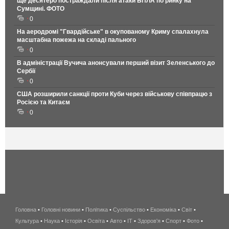
Ще десятеро постраждали після атаки БПЛА по ринку на
Сумщині. ФОТО
0
На аеродромі "Гвардійське" в окупованому Криму спалахнула
масштабна пожежа на складі пального
0
В адміністрації Вучича анонсували перший візит Зеленського до
Сербії
0
США розширили санкції проти Куби через військову співпрацю з
Росією та Китаєм
0
Головна
•
Головні новини
•
Політика
•
Суспільство
•
Економіка
беспроводной
•
Світ
•
Культура
•
Наука
•
Історія
•
Освіта
•
Авто
•
IT
•
Здоров'я
интернет
•
Спорт
•
Фото
•