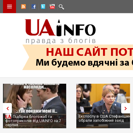
Експослу в США Стефанішині
Підбірка блогожаб та
обрали запобіжний захід
фотоприколів від UAINFO за 7
серпня