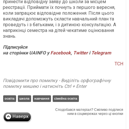
принести відповідну заяву до школи за місцем
реєстрації. Приймати їх почнуть з першого вересня,
коли запрацює відповідне положення. Після цього
викладачі допоможуть скласти навчальний план та
проведуть і з батьками, і з дитиною консультацію. А
наприкінці семестра на дітей чекатиме оцінювання
знань.
Підписуйся
на сторінки UAINFO у
Facebook
,
Twitter
і
Telegram
ТСН
Повідомити про помилку - Виділіть орфографічну
помилку мишею і натисніть Ctrl + Enter
освіта
школа
навчання
сімейна освіта
Сподобався матеріал? Сміливо поділися
ним в соцмережах через ці кнопки