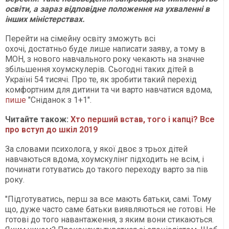
освіти, а зараз відповідне положення на ухваленні в
інших міністерствах.
Перейти на сімейну освіту зможуть всі
охочі, достатньо буде лише написати заяву, а тому в
МОН, з нового навчального року чекають на значне
збільшення хоумскулерів. Сьогодні таких дітей в
Україні 54 тисячі. Про те, як зробити такий перехід
комфортним для дитини та чи варто навчатися вдома,
пише
"Сніданок з 1+1".
Читайте також:
Хто перший встав, того і капці? Все
про вступ до шкіл 2019
За словами психолога, у якої двоє з трьох дітей
навчаються вдома, хоумскулінг підходить не всім, і
починати готуватись до такого переходу варто за пів
року.
"Підготуватись, перш за все мають батьки, самі. Тому
що, дуже часто саме батьки виявляються не готові. Не
готові до того навантаження, з яким вони стикаються.