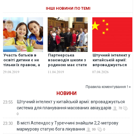
ІНШІ НОВИНИ ПО ТЕМІ
Участь батьків в
Партнерська
Штучний інтелект у
освіті дитини є не
взаємодія школи з
китайській армії:
тільки їх правом, а
родиною має стати
впроваджується
й обов'язком, –
ключовою в
система для
29.08.2019
11.04.2019
07.08.2026
жіночій клуб "За
реформуванні
планування
сімейні цінності"
середньої освіти –
масованих
Наталія Федорчук
авіаударів
Правила коментування ! »
НОВИНИ
Штучний інтелект у китайській армії: впроваджується
23:55
система для планування масованих авіаударів
78
0
В місті Аспендос у Туреччині знайшли 2,2-метрову
23:30
мармурову статую бога лікування
99
0