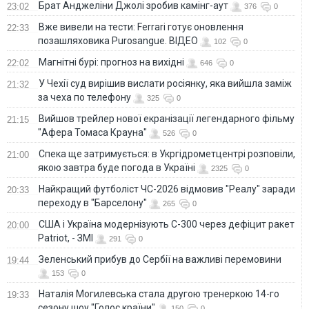
Брат Анджеліни Джолі зробив камінг-аут
23:02
376
0
Вже вивели на тести: Ferrari готує оновлення
22:33
позашляховика Purosangue. ВІДЕО
102
0
Магнітні бурі: прогноз на вихідні
22:02
646
0
У Чехії суд вирішив вислати росіянку, яка вийшла заміж
21:32
за чеха по телефону
325
0
Вийшов трейлер нової екранізації легендарного фільму
21:15
"Афера Томаса Крауна"
526
0
Спека ще затримується: в Укргідрометцентрі розповіли,
21:00
якою завтра буде погода в Україні
2325
0
Найкращий футболіст ЧС-2026 відмовив "Реалу" заради
20:33
переходу в "Барселону"
265
0
США і Україна модернізують С-300 через дефіцит ракет
20:00
Patriot, - ЗМІ
291
0
Зеленський прибув до Сербії на важливі перемовини
19:44
153
0
Наталія Могилевська стала другою тренеркою 14-го
19:33
сезону шоу "Голос країни"
150
0