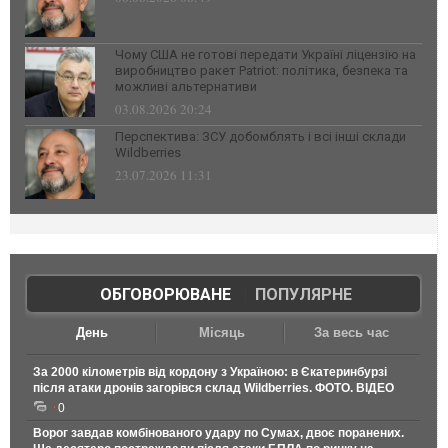
Чому США не готові передати Україні ліцензію на
виробництво ракет Patriot: політика, безпека та
можливі альтернативи
03.08.2026 20:24
Перспектива: ЗСУ добомблять і всі інші склади
Wildberries
23.07.2026 11:31
ОБГОВОРЮВАНЕ
|
ПОПУЛЯРНЕ
День
Місяць
За весь час
За 2000 кілометрів від кордону з Україною: в Єкатеринбурзі
після атаки дронів загорівся склад Wildberries. ФОТО. ВІДЕО
0
Ворог завдав комбінованого удару по Сумах, двоє поранених.