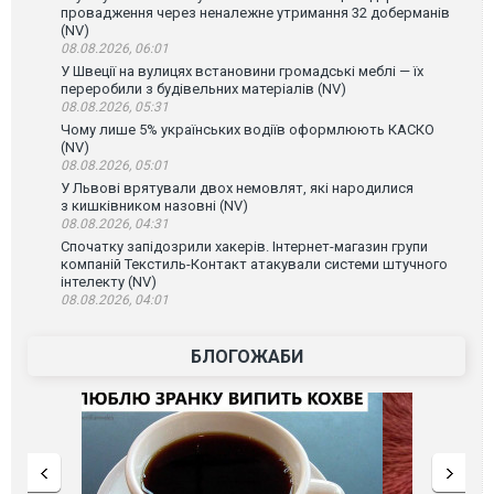
провадження через неналежне утримання 32 доберманів
(NV)
08.08.2026, 06:01
У Швеції на вулицях встановини громадські меблі — їх
переробили з будівельних матеріалів (NV)
08.08.2026, 05:31
Чому лише 5% українських водіїв оформлюють КАСКО
(NV)
08.08.2026, 05:01
У Львові врятували двох немовлят, які народилися
з кишківником назовні (NV)
08.08.2026, 04:31
Спочатку запідозрили хакерів. Інтернет-магазин групи
компаній Текстиль-Контакт атакували системи штучного
інтелекту (NV)
08.08.2026, 04:01
БЛОГОЖАБИ