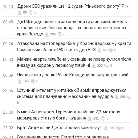
Дрони СБС уразили ще 12 суден "тіньового флоту" РФ
10:13
90
0
Дії РФ щодо повного захоплення грузинських земель
09:48
не залишаться без відповіді - спільна заява чотирьох
країн Заходу
995
0
Атакована нафтопереробка: у Краснодарському краї та
09:24
Самарській області РФ горять два НПЗ
88
0
Майже чверть мільйона українців не повернулися після
09:00
виїзду за кордон у першому півріччі
207
0
Нічна атака дронів РФ на Київщину: загинули троє осіб
08:39
106
0
Штучний інтелект у китайській армії: впроваджується
23:55
система для планування масованих авіаударів
208
0
В місті Аспендос у Туреччині знайшли 2,2-метрову
23:30
мармурову статую бога лікування
231
0
Брат Анджеліни Джолі зробив камінг-аут
23:02
705
0
Вже вивели на тести: Ferrari готує оновлення
22:33