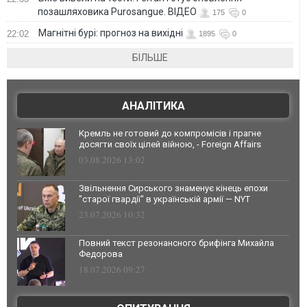
позашляховика Purosangue. ВІДЕО
175
0
Магнітні бурі: прогноз на вихідні
22:02
1895
0
БІЛЬШЕ
АНАЛІТИКА
Кремль не готовий до компромісів і прагне
досягти своїх цілей війною, - Foreign Affairs
03.08.2026 13:02
Звільнення Сирського знаменує кінець епохи
"старої гвардії" в українській армії — NYT
23.07.2026 10:32
Повний текст резонансного брифінга Михайла
Федорова
18.07.2026 09:27