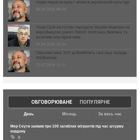
Надія лише на культ жінки в українській культурі
06.08.2026 08:49
Чому США не готові передати Україні ліцензію на
виробництво ракет Patriot: політика, безпека та
можливі альтернативи
03.08.2026 20:24
Перспектива: ЗСУ добомблять і всі інші склади
Wildberries
23.07.2026 11:31
ОБГОВОРЮВАНЕ
|
ПОПУЛЯРНЕ
День
Місяць
За весь час
Мер Сеути заявив про 100 загиблих мігрантів під час штурму
кордону
0