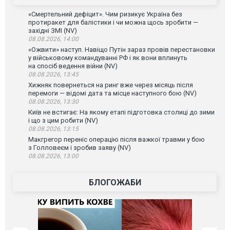
«Смертельний дефіцит». Чим ризикує Україна без
протиракет для балістики і чи можна щось зробити —
західні ЗМІ (NV)
08.08.2026, 14:00
«Ожвити» наступ. Навіщо Путін зараз провів перестановки
у військовому командуванні РФ і як вони вплинуть
на спосіб ведення війни (NV)
08.08.2026, 13:45
Хижняк повернеться на ринг вже через місяць після
перемоги — відомі дата та місце наступного бою (NV)
08.08.2026, 13:30
Київ не встигає: На якому етапі підготовка столиці до зими
і що з цим робити (NV)
08.08.2026, 13:15
Макгрегор переніс операцію після важкої травми у бою
з Голловеєм і зробив заяву (NV)
08.08.2026, 13:00
БЛОГОЖАБИ