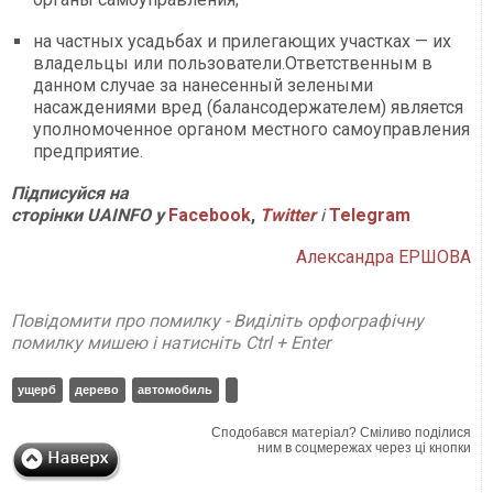
на частных усадьбах и прилегающих участках — их
владельцы или пользователи.Ответственным в
данном случае за нанесенный зелеными
насаждениями вред (балансодержателем) является
уполномоченное органом местного самоуправления
предприятие.
Підписуйся на
сторінки
UAINFO
у
Facebook
,
Twitter
і
Telegram
Александра ЕРШОВА
Повідомити про помилку - Виділіть орфографічну
помилку мишею і натисніть Ctrl + Enter
ущерб
дерево
автомобиль
Сподобався матеріал? Сміливо поділися
ним в соцмережах через ці кнопки