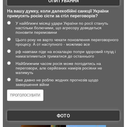
ОПИТУВАННЯ
На вашу думку, коли далекобійні санкції України
примусять росію сісти за стіл переговорів?
У найближчі місяці удари України по росії стануть
настільки болючими, що агресору доведеться
поновити перемовини
Цього року не варто чекати поновлення переговорного
процесу. А от наступного - можливо все
рф навпаки піде на ескалацію попри здоровий глузд і
намагатиметься триматися до останнього
Найближчим часом росія може погодитись на
переговори, але серйозних намірів росіяни не
матимуть
Вже давно не роблю жодних прогнозів щодо
завершення війни
ФОТО