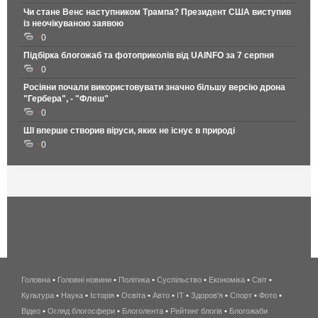
Чи стане Венс наступником Трампа? Президент США виступив
із неочікуваною заявою
0
Підбірка блогожаб та фотоприколів від UAINFO за 7 серпня
0
Росіяни почали використовувати значно більшу версію дрона
"Гербера", - "Флеш"
0
ШІ вперше створив віруси, яких не існує в природі
0
Головна
•
Головні новини
•
Політика
•
Суспільство
•
Економіка
беспроводной
•
Світ
•
Культура
•
Наука
•
Історія
•
Освіта
•
Авто
•
IT
•
Здоров'я
интернет
•
Спорт
•
Фото
•
Відео
•
Огляд блогосфери
•
Блоголента
•
Рейтинг блогів
киев
•
Блогожаби