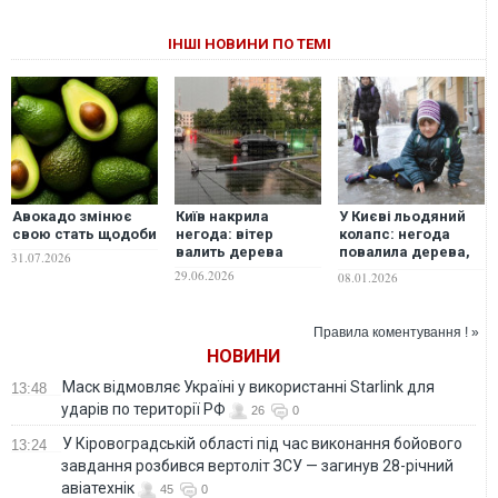
ІНШІ НОВИНИ ПО ТЕМІ
Авокадо змінює
Київ накрила
У Києві льодяний
свою стать щодоби
негода: вітер
колапс: негода
валить дерева
повалила дерева,
31.07.2026
трамваї та
29.06.2026
08.01.2026
тролейбуси
затримуються
Правила коментування ! »
НОВИНИ
Маск відмовляє Україні у використанні Starlink для
13:48
ударів по території РФ
26
0
У Кіровоградській області під час виконання бойового
13:24
завдання розбився вертоліт ЗСУ — загинув 28-річний
авіатехнік
45
0