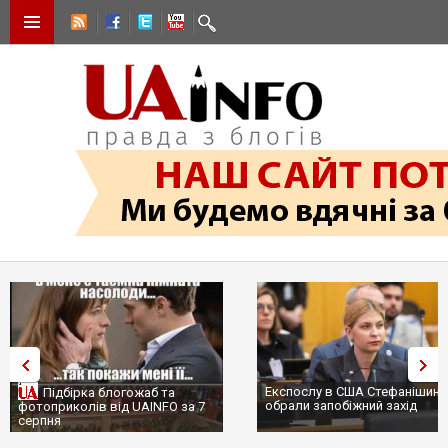
Експослу в США Стефанішиній
Підбірка блогожаб та
обрали запобіжний захід
фотоприколів від UAINFO за 7
серпня