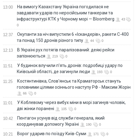
На вимогу Казахстану Україна погодилася не
13:00
завдавати ударів по неросійським танкерам та
інфраструктурі КТК у Чорному морі — Bloomberg
43
0
Окупанти за ніч випустили 6 «Іскандерів», ракети С-400
12:37
та понад 150 дронів різного типу
44
0
В Україні рух потягів паралізований: деякі рейси
12:13
запізнюються
219
0
У будинок влучили п'ять дронів: подробиці удару по
11:51
Київській області, де загинули люди
193
0
Костянтинівка, Слов'янськ та Краматорськ стануть
11:25
головними цілями осіннього наступу РФ - Максим Жорін
66
0
У Коблевому через вибух міни в морі загинув чоловік,
11:01
дві жінки поранені
105
0
Пентагон усунув від служби генерала, який
10:42
координував допомогу Україні
190
0
Ворог ударив по поїзду Київ-Суми
10:21
171
0