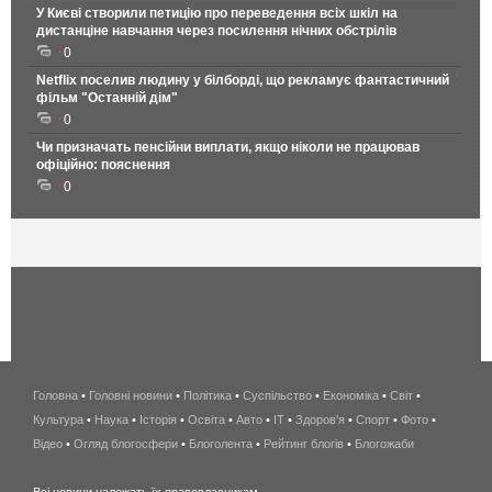
У Києві створили петицію про переведення всіх шкіл на
дистанціне навчання через посилення нічних обстрілів
0
Netflix поселив людину у білборді, що рекламує фантастичний
фільм "Останній дім"
0
Чи призначать пенсійни виплати, якщо ніколи не працював
офіційно: пояснення
0
Головна
•
Головні новини
•
Політика
•
Суспільство
•
Економіка
беспроводной
•
Світ
•
Культура
•
Наука
•
Історія
•
Освіта
•
Авто
•
IT
•
Здоров'я
интернет
•
Спорт
•
Фото
•
Відео
•
Огляд блогосфери
•
Блоголента
•
Рейтинг блогів
киев
•
Блогожаби
и