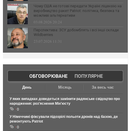
Чому США не готові передати Україні ліцензію на
виробництво ракет Patriot: політика, безпека та
можливі альтернативи
03.08.2026 20:24
Перспектива: ЗСУ добомблять і всі інші склади
Wildberries
23.07.2026 11:31
ОБГОВОРЮВАНЕ
|
ПОПУЛЯРНЕ
День
Місяць
За весь час
У яких випадках доведеться замінити радянське свідоцтво про
народження: роз'яснення Мін'юсту
0
У Німеччині фіксували підозрілі польоти дронів над базою, де
ремонтують Patriot
0