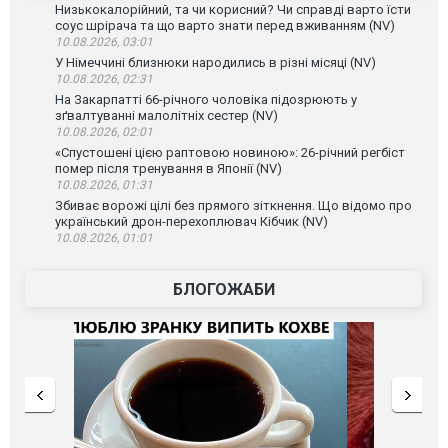
Низькокалорійний, та чи корисний? Чи справді варто їсти
соус шрірача та що варто знати перед вживанням (NV)
10.08.2026, 03:01
У Німеччині близнюки народились в різні місяці (NV)
10.08.2026, 02:31
На Закарпатті 66-річного чоловіка підозрюють у
зґвалтуванні малолітніх сестер (NV)
10.08.2026, 02:01
«Спустошені цією раптовою новиною»: 26-річний регбіст
помер після тренування в Японії (NV)
10.08.2026, 01:31
Збиває ворожі цілі без прямого зіткнення. Що відомо про
український дрон-перехоплювач Кібчик (NV)
10.08.2026, 01:01
БЛОГОЖАБИ