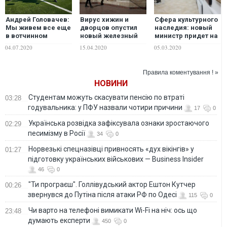
Андрей Головачев:
Вирус хижин и
Сфера культурного
Мы живем все еще
дворцов опустил
наследия: новый
в вотчинном
новый железный
министр придет на
государстве, в
занавес
руины
04.07.2020
15.04.2020
05.03.2020
котором нет
частной
собственности, нет
Правила коментування ! »
и не может быть
НОВИНИ
гражданского
общества
Студентам можуть скасувати пенсію по втраті
03:28
годувальника: у ПФУ назвали чотири причини
17
0
Українська розвідка зафіксувала ознаки зростаючого
02:29
песимізму в Росії
34
0
Норвезькі спецназівці привносять «дух вікінгів» у
01:27
підготовку українських військових — Business Insider
46
0
"Ти програєш". Голлівудський актор Ештон Кутчер
00:26
звернувся до Путіна після атаки РФ по Одесі
115
0
Чи варто на телефонi вимикати Wi-Fi на ніч: ось що
23:48
думають експерти
450
0