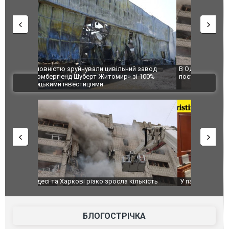
 завод
В Одесі та Харкові різко зросла кількість
Ворог завд
 100%
постраждалих від обстрілу РФ
двоє пора
ВІДЕО
після атак
ькість
У парламенті Косово прем'єра закидали яйцями
Приїхав за
до українс
зіркового 
БЛОГОСТРІЧКА