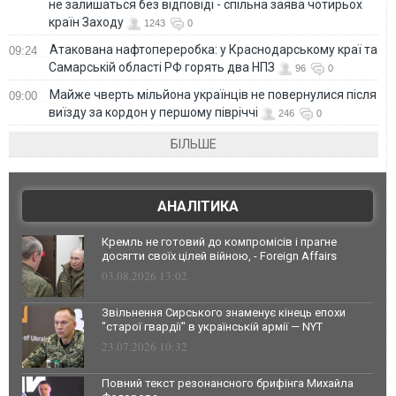
не залишаться без відповіді - спільна заява чотирьох
країн Заходу
1243
0
Атакована нафтопереробка: у Краснодарському краї та
09:24
Самарській області РФ горять два НПЗ
96
0
Майже чверть мільйона українців не повернулися після
09:00
виїзду за кордон у першому півріччі
246
0
БІЛЬШЕ
АНАЛІТИКА
Кремль не готовий до компромісів і прагне
досягти своїх цілей війною, - Foreign Affairs
03.08.2026 13:02
Звільнення Сирського знаменує кінець епохи
"старої гвардії" в українській армії — NYT
23.07.2026 10:32
Повний текст резонансного брифінга Михайла