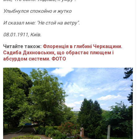
Улыбнулся спокойно и жутко
И сказал мне: "Не стой на ветру".
08.01.1911, Київ.
Читайте також:
Флоренція в глибині Черкащини.
Садиба Дахновських, що обрастає плющем і
абсурдом системи. ФОТО