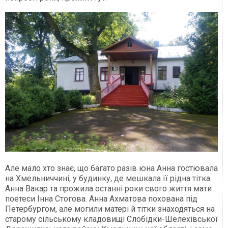
Але мало хто знає, що багато разів юна Анна гостювала
на Хмельниччині, у будинку, де мешкала її рідна тітка
Анна Вакар та прожила останні роки свого життя мати
поетеси Інна Стогова. Анна Ахматова похована під
Петербургом, але могили матері й тітки знаходяться на
старому сільському кладовищі Слобідки-Шелехівської