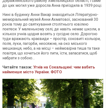
Деражнянського району Хмельницької області, і саме
до цих могил уже доросла Анна приїздила в 1939 році.
Нині в будинку Анни Вакар знаходиться Літературно-
меморіальний музей Анни Ахматової, заснований 30
років тому до святкування столітнього ювілею
поетеси. У маленькому селі, де навіть немає школи, а
кількох учнів щодня возять у сусіднє село. Дорогою
туди вражають краєвиди – простір, соковиті кольори,
поля, луки, пагорби, неосяжне, на око міського
мешканця, небо, а на місці – неймовірна тиша та таке
повітря, що хочеться його пити, їсти, запасатися, щоб
набрати з собою…
Читайте також:
Угнів на Сокальщині: чим вабить
найменше місто України. ФОТО