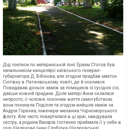
Дід поетеси по материнській лінії Еразм Стогов був
начальником канцелярії київського генерал-
губернатора Д. Бібікова, але згодом придбав маєток
Снітівку в Летичівському повіті, де й оселився.
Повидавав доньок заміж за поміщиків із сусідніх сіл,
давши кожній придане. Доля матері Анни склалася
непросто, її чоловік покінчив життя самогубством,
вона покинула Поділля та згодом вийшла заміж за
Андрія Горенка, інженера-механіка Чорноморського
флоту. Але часто поверталася в ці краї, навідувала
сестру, а родина Вакарів гостинно приймала її у себе в
селі Шелехове (нині Слобідка-Шелехівська).