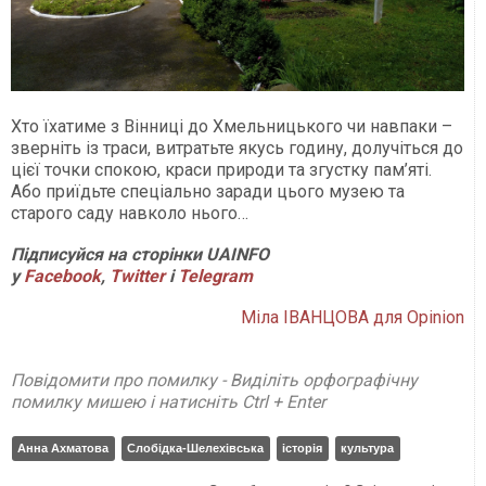
Хто їхатиме з Вінниці до Хмельницького чи навпаки –
зверніть із траси, витратьте якусь годину, долучіться до
цієї точки спокою, краси природи та згустку пам’яті.
Або приїдьте спеціально заради цього музею та
старого саду навколо нього…
Підписуйся на сторінки UAINFO
у
Facebook
,
Twitter
і
Telegram
Міла ІВАНЦОВА для Opinion
Повідомити про помилку - Виділіть орфографічну
помилку мишею і натисніть Ctrl + Enter
Анна Ахматова
Слобідка-Шелехівська
історія
культура