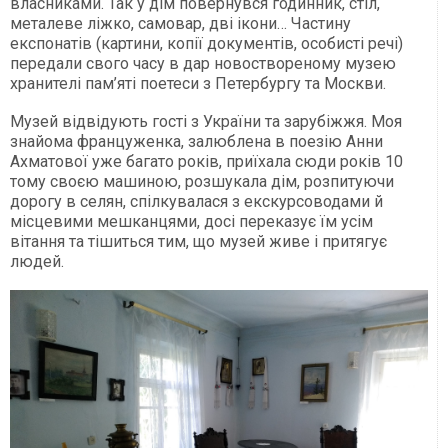
власниками. Так у дім повернувся годинник, стіл,
металеве ліжко, самовар, дві ікони… Частину
експонатів (картини, копії документів, особисті речі)
передали свого часу в дар новоствореному музею
хранителі пам’яті поетеси з Петербургу та Москви.
Музей відвідують гості з України та зарубіжжя. Моя
знайома француженка, залюблена в поезію Анни
Ахматової уже багато років, приїхала сюди років 10
тому своєю машиною, розшукала дім, розпитуючи
дорогу в селян, спілкувалася з екскурсоводами й
місцевими мешканцями, досі переказує їм усім
вітання та тішиться тим, що музей живе і притягує
людей.