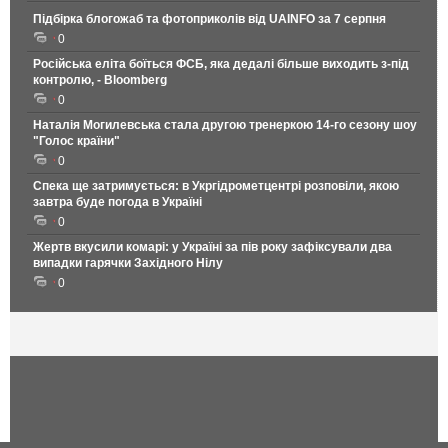
Підбірка блогожаб та фотоприколів від UAINFO за 7 серпня
0
Російська еліта боїться ФСБ, яка дедалі більше виходить з-під
контролю, - Bloomberg
0
Наталія Могилевська стала другою тренеркою 14-го сезону шоу
"Голос країни"
0
Спека ще затримується: в Укргідрометцентрі розповіли, якою
завтра буде погода в Україні
0
Жертв вкусили комарі: у Україні за пів року зафіксували два
випадки гарячки Західного Нілу
0