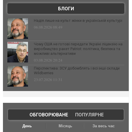
БЛОГИ
Надія лише на культ жінки в українській культурі
06.08.2026 08:49
Чому США не готові передати Україні ліцензію на
виробництво ракет Patriot: політика, безпека та
можливі альтернативи
03.08.2026 20:24
Перспектива: ЗСУ добомблять і всі інші склади
Wildberries
23.07.2026 11:31
ОБГОВОРЮВАНЕ
|
ПОПУЛЯРНЕ
День
Місяць
За весь час