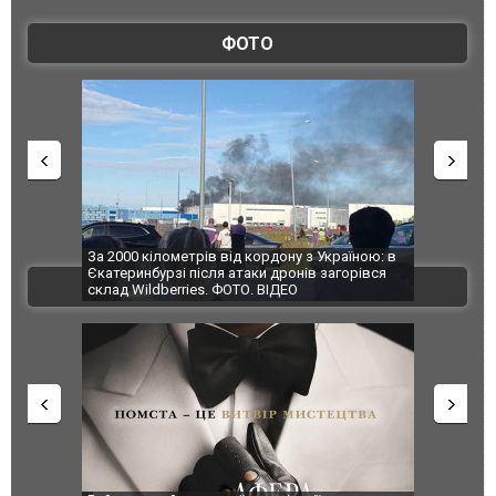
ФОТО
по Сумах,
За 2000 кілометрів від кордону з Україною: в
"Мої іграш
траждали
Єкатеринбурзі після атаки дронів загорівся
суперкарів
ВІДЕО
ині. ФОТО
склад Wildberries. ФОТО. ВІДЕО