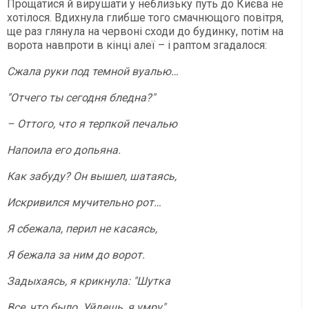
Прощатися й вирушати у неблизьку путь до Києва не
хотілося. Вдихнула глибше того смачнющого повітря,
ще раз глянула на червоні сходи до будинку, потім на
ворота навпроти в кінці алеї – і раптом згадалося:
Сжала руки под темной вуалью…
"Отчего ты сегодня бледна?"
– Оттого, что я терпкой печалью
Напоила его допьяна.
Как забуду? Он вышел, шатаясь,
Искривился мучительно рот…
Я сбежала, перил не касаясь,
Я бежала за ним до ворот.
Задыхаясь, я крикнула: "Шутка
Все, что было. Уйдешь, я умру".