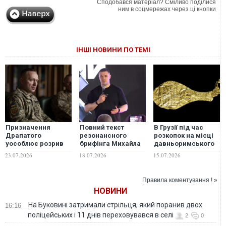
Сподобався матеріал? Сміливо поділися
ним в соцмережах через ці кнопки
ІНШІ НОВИНИ ПО ТЕМІ
Призначення
Повний текст
В Грузії під час
Драпатого
резонансного
розкопок на місці
уособлює розрив
брифінга Михайла
давньоримського
ЗСУ з радянською
Федорова
форту знайшли
23.07.2026
18.07.2026
15.07.2026
військовою
релігійну золоту
культурою — The
табличку
Guardian
Правила коментування ! »
НОВИНИ
На Буковині затримали стрільця, який поранив двох
16:16
поліцейських і 11 днів переховувався в селі
2
0