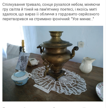
Спілкування тривало, сонце рухалося небом, міняючи
гру світла й тіней на пам’ятнику поетесі, і якоїсь миті
здалося, що вираз її обличчя з гордовито-серйозного
перетворився на стримано-іронічний: "Усе минає…"