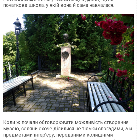
початкова школа, у якій вона й сама навчалася.
Коли ж почали обговорювати можливість створення
музею, селяни охоче ділилися не тільки спогадами, а й
предметами інтер’єру, переданими колишніми