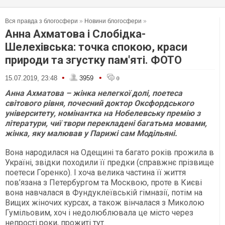
Вся правда з блогосфери
»
Новини блогосфери
»
Анна Ахматова і Слобідка-
Шелехівська: точка спокою, краси
природи та згустку пам'яті. ФОТО
•
•
15.07.2019, 23:48
3959
0
Анна Ахматова – жінка нелегкої долі, поетеса
світового рівня, почесний доктор Оксфордського
університету, номінантка на Нобелевську премію з
літератури, чиї твори перекладені багатьма мовами,
жінка, яку малював у Парижі сам Модільяні.
Вона народилася на Одещині та багато років прожила в
Україні, звідки походили її предки (справжнє прізвище
поетеси Горенко). І хоча велика частина її життя
пов’язана з Петербургом та Москвою, проте в Києві
вона навчалася в Фундуклеївській гімназії, потім на
Вищих жіночих курсах, а також вінчалася з Миколою
Гумільовим, хоч і недолюблювала це місто через
непрості роки, прожиті тут.