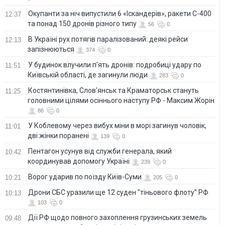
Окупанти за ніч випустили 6 «Іскандерів», ракети С-400
12:37
та понад 150 дронів різного типу
56
0
В Україні рух потягів паралізований: деякі рейси
12:13
запізнюються
374
0
У будинок влучили п'ять дронів: подробиці удару по
11:51
Київській області, де загинули люди
283
0
Костянтинівка, Слов'янськ та Краматорськ стануть
11:25
головними цілями осіннього наступу РФ - Максим Жорін
86
0
У Коблевому через вибух міни в морі загинув чоловік,
11:01
дві жінки поранені
139
0
Пентагон усунув від служби генерала, який
10:42
координував допомогу Україні
239
0
Ворог ударив по поїзду Київ-Суми
10:21
205
0
Дрони СБС уразили ще 12 суден "тіньового флоту" РФ
10:13
103
0
Дії РФ щодо повного захоплення грузинських земель
09:48