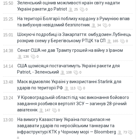
Зеленський оцінив можливості країн світу надати
15:50
Україні ракети до Patriot
25
0
На території Болгарії поблизу кордону з Румунією впав
15:25
та вибухнув невідомий безпілотник
34
0
Шокуючі подробиці із Закарпаття: омбудсмен Лубінець
15:01
розкрив схему у Берегівському РТЦК та СП
165
0
Сенат США не дав Трампу грошей на війну з Іраном
14:38
136
0
США щомісяця постачатимуть Україні ракети для
14:14
Patriot, - Зеленський
108
0
Маск відмовляє Україні у використанні Starlink для
13:48
ударів по території РФ
113
0
У Кіровоградській області під час виконання бойового
13:24
завдання розбився вертоліт ЗСУ — загинув 28-річний
авіатехнік
147
0
На вимогу Казахстану Україна погодилася не
13:00
завдавати ударів по неросійським танкерам та
інфраструктурі КТК у Чорному морі — Bloomberg
73
0