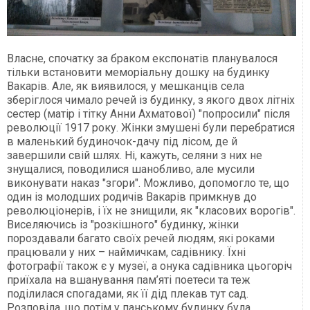
Власне, спочатку за браком експонатів планувалося
тільки встановити меморіальну дошку на будинку
Вакарів. Але, як виявилося, у мешканців села
зберіглося чимало речей із будинку, з якого двох літніх
сестер (матір і тітку Анни Ахматової) "попросили" після
революції 1917 року. Жінки змушені були перебратися
в маленький будиночок-дачу під лісом, де й
завершили свій шлях. Ні, кажуть, селяни з них не
знущалися, поводилися шанобливо, але мусили
виконувати наказ "згори". Можливо, допомогло те, що
один із молодших родичів Вакарів примкнув до
революціонерів, і їх не знищили, як "класових ворогів".
Виселяючись із "розкішного" будинку, жінки
пороздавали багато своїх речей людям, які роками
працювали у них – наймичкам, садівнику. Їхні
фотографії також є у музеї, а онука садівника цьогоріч
приїхала на вшанування пам’яті поетеси та теж
поділилася спогадами, як її дід плекав тут сад.
Розповіла, що потім у панському будинку була