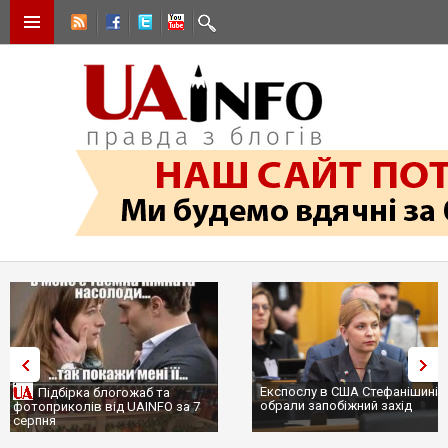
Експослу в США Стефанішиній
Трамп не передасть Україні
обрали запобіжний захід
сотні ракет до Patriot, бо у С
...