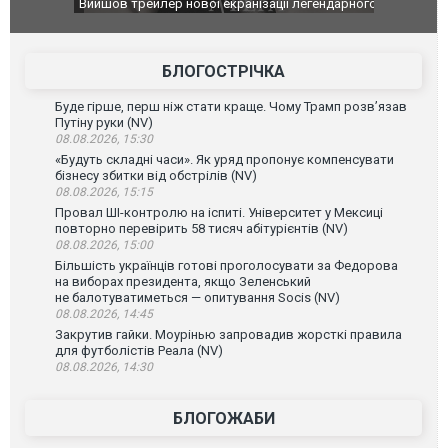
оновлення
Вийшов трейлер нової екранізації легендарного
Зеленський
фільму "Афера Томаса Крауна"
перемовин
БЛОГОСТРІЧКА
Буде гірше, перш ніж стати краще. Чому Трамп розв’язав
Путіну руки (NV)
08.08.2026, 15:30
«Будуть складні часи». Як уряд пропонує компенсувати
бізнесу збитки від обстрілів (NV)
08.08.2026, 15:15
Провал ШІ-контролю на іспиті. Університет у Мексиці
повторно перевірить 58 тисяч абітурієнтів (NV)
08.08.2026, 15:00
Більшість українців готові проголосувати за Федорова
на виборах президента, якщо Зеленський
не балотуватиметься — опитування Socis (NV)
08.08.2026, 14:45
Закрутив гайки. Моурінью запровадив жорсткі правила
для футболістів Реала (NV)
08.08.2026, 14:30
БЛОГОЖАБИ