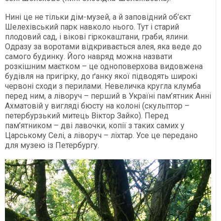
Нині це не тільки дім-музей, а й заповідний об’єкт
Шелехівський парк навколо нього. Тут і старий
плодовий сад, і вікові гіркокаштани, граби, ялини.
Одразу за воротами відкривається алея, яка веде до
самого будинку. Його навряд можна назвати
розкішним маєтком – це одноповерхова видовжена
будівля на пригірку, до ґанку якої підводять широкі
червоні сходи з перилами. Невеличка кругла клумба
перед ним, а ліворуч – перший в Україні пам’ятник Анні
Ахматовій у вигляді бюсту на колоні (скульптор –
петербурзький митець Віктор Зайко). Перед
пам’ятником – дві лавочки, копії з таких самих у
Царському Селі, а ліворуч – ліхтар. Усе це передано
для музею із Петербургу.