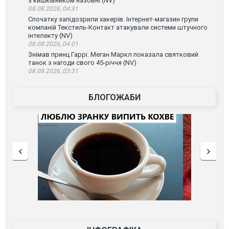
з кишківником назовні (NV)
08.08.2026, 04:31
Спочатку запідозрили хакерів. Інтернет-магазин групи
компаній Текстиль-Контакт атакували системи штучного
інтелекту (NV)
08.08.2026, 04:01
Знімав принц Гаррі. Меган Маркл показала святковий
танок з нагоди свого 45-річчя (NV)
08.08.2026, 03:31
БЛОГОЖАБИ