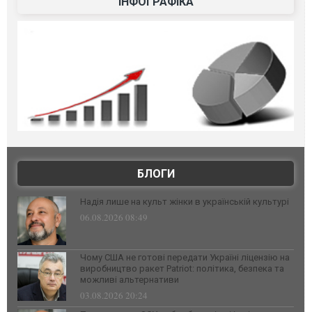
ІНФОГРАФІКА
БЛОГИ
Надія лише на культ жінки в українській культурі
06.08.2026 08:49
Чому США не готові передати Україні ліцензію на
виробництво ракет Patriot: політика, безпека та
можливі альтернативи
03.08.2026 20:24