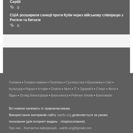
Сербії
0
США розширили санкції проти Куби через військову співпрацю з
Росією та Китаєм
0
Головна
•
Головні новини
•
Політика
•
Суспільство
•
Економіка
беспроводной
•
Світ
•
Культура
•
Наука
•
Історія
•
Освіта
•
Авто
•
IT
•
Здоров'я
интернет
•
Спорт
•
Фото
•
Відео
•
Огляд блогосфери
•
Блоголента
•
Рейтинг блогів
киев
•
Блогожаби
и
Всі новини належать їх правовласникам.
область
Використання матеріалів сайту
uainfo.org
дозволяється за умови
wimax
посилання (для інтернет-видань - гіперпосилання).
интернет
Про нас
.
Контактна інформація
.
uainfo.org@gmail.com
в