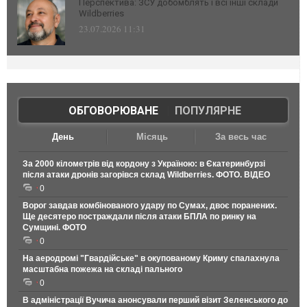
Перспектива: ЗСУ добомблять і всі інші склади
Wildberries
23.07.2026 11:31
ОБГОВОРЮВАНЕ
|
ПОПУЛЯРНЕ
День
Місяць
За весь час
За 2000 кілометрів від кордону з Україною: в Єкатеринбурзі
після атаки дронів загорівся склад Wildberries. ФОТО. ВІДЕО
0
Ворог завдав комбінованого удару по Сумах, двоє поранених.
Ще десятеро постраждали після атаки БПЛА по ринку на
Сумщині. ФОТО
0
На аеродромі "Гвардійське" в окупованому Криму спалахнула
масштабна пожежа на складі пального
0
В адміністрації Вучича анонсували перший візит Зеленського до