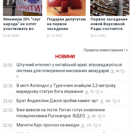
Минимум 20% "слуг
Подарки депутатам
Первое заседание
народа" не хотят
на первое
новой Верховной
участвовать во
заседание
Рады состоится
внеочередном
Верховной Рады
12.12.12
24.03.2020
21.12.2012
28.11.2012
заседании
стоили 100 тысяч
Верховной Рады
гривен
Правила коментування ! »
НОВИНИ
Штучний інтелект у китайській армії: впроваджується
23:55
система для планування масованих авіаударів
66
0
В місті Аспендос у Туреччині знайшли 2,2-метрову
23:30
мармурову статую бога лікування
75
0
Брат Анджеліни Джолі зробив камінг-аут
23:02
286
0
Вже вивели на тести: Ferrari готує оновлення
22:33
позашляховика Purosangue. ВІДЕО
86
0
Магнітні бурі: прогноз на вихідні
22:02
175
0