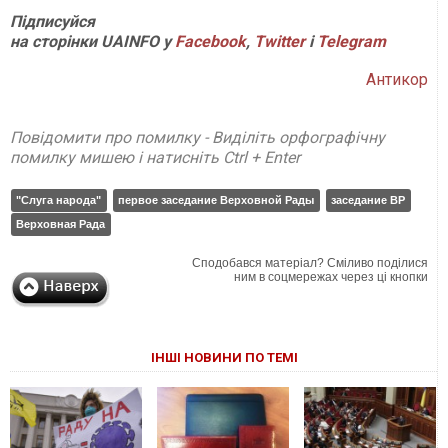
Підписуйся
на сторінки
UAINFO у
Facebook
,
Twitter
і
Telegram
Антикор
Повідомити про помилку - Виділіть орфографічну
помилку мишею і натисніть Ctrl + Enter
"Слуга народа"
первое заседание Верховной Рады
заседание ВР
Верховная Рада
Сподобався матеріал? Сміливо поділися
ним в соцмережах через ці кнопки
ІНШІ НОВИНИ ПО ТЕМІ