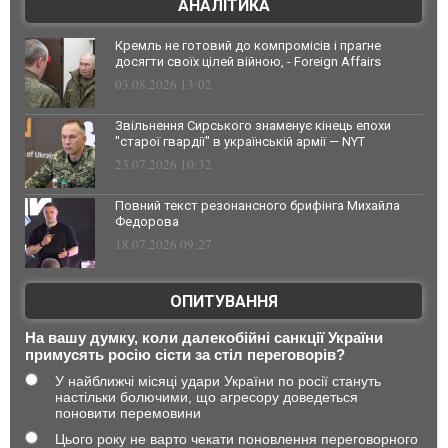
АНАЛІТИКА
Кремль не готовий до компромісів і прагне
досягти своїх цілей війною, - Foreign Affairs
03.08.2026 13:02
Звільнення Сирського знаменує кінець епохи
"старої гвардії" в українській армії — NYT
23.07.2026 10:32
Повний текст резонансного брифінга Михайла
Федорова
18.07.2026 09:27
ОПИТУВАННЯ
На вашу думку, коли далекобійні санкції України
примусять росію сісти за стіл переговорів?
У найближчі місяці удари України по росії стануть
настільки болючими, що агресору доведеться
поновити перемовини
Цього року не варто чекати поновлення переговорного