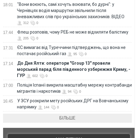
"Вони воюють, самі хочуть воювати, бо дурні": у
18:01
Чернівцях водія маршрутки звільнили після
зневажливих слів про українських захисників. ВІДЕО
312
0
Флеш розповів, чому РЕБ не може відхиляти балістику
17:44
205
0
ЄС вимагає від Туреччини підтверджень, що вона не
17:31
постачає російський газ
95
0
До Дня Ялти: оператори "Group 13" провели
17:14
морський парад біля південного узбережжя Криму, -
ГУР
602
0
Поліція Іспанії викрила масштабну мережу контрабанди
17:00
мігрантів і наркотиків
94
0
У ЗСУ розкрили мету російських ДРГ на Вовчанському
16:45
напрямку
144
0
БІЛЬШЕ