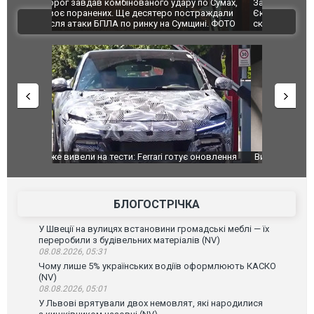
по Сумах,
За 2000 кілометрів від кордону з Україною: в
"Мої іграш
траждали
Єкатеринбурзі після атаки дронів загорівся
суперкарів
ВІДЕО
ині. ФОТО
склад Wildberries. ФОТО. ВІДЕО
оновлення
Вийшов трейлер нової екранізації легендарного
Зеленський
фільму "Афера Томаса Крауна"
перемовин
БЛОГОСТРІЧКА
У Швеції на вулицях встановини громадські меблі — їх
переробили з будівельних матеріалів (NV)
08.08.2026, 05:31
Чому лише 5% українських водіїв оформлюють КАСКО
(NV)
08.08.2026, 05:01
У Львові врятували двох немовлят, які народилися