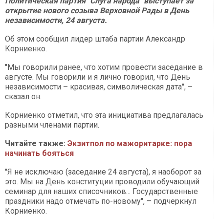
Политическая партия "Слуга народа" выступает за
открытие нового созыва Верховной Рады в День
независимости, 24 августа.
Об этом сообщил лидер штаба партии Александр
Корниенко.
"Мы говорили ранее, что хотим провести заседание в
августе. Мы говорили и я лично говорил, что День
независимости – красивая, символическая дата", –
сказал он.
Корниенко отметил, что эта инициатива предлагалась
разными членами партии.
Читайте также:
Экзитпол по мажоритарке: пора
начинать бояться
"Я не исключаю (заседание 24 августа), я наоборот за
это. Мы на День конституции проводили обучающий
семинар для наших списочников... Государственные
праздники надо отмечать по-новому", – подчеркнул
Корниенко.