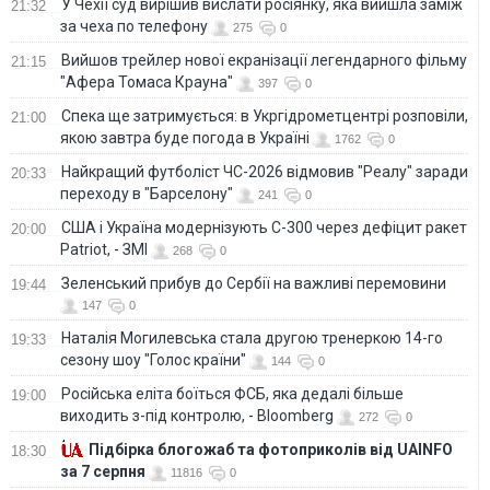
У Чехії суд вирішив вислати росіянку, яка вийшла заміж
21:32
за чеха по телефону
275
0
Вийшов трейлер нової екранізації легендарного фільму
21:15
"Афера Томаса Крауна"
397
0
Спека ще затримується: в Укргідрометцентрі розповіли,
21:00
якою завтра буде погода в Україні
1762
0
Найкращий футболіст ЧС-2026 відмовив "Реалу" заради
20:33
переходу в "Барселону"
241
0
США і Україна модернізують С-300 через дефіцит ракет
20:00
Patriot, - ЗМІ
268
0
Зеленський прибув до Сербії на важливі перемовини
19:44
147
0
Наталія Могилевська стала другою тренеркою 14-го
19:33
сезону шоу "Голос країни"
144
0
Російська еліта боїться ФСБ, яка дедалі більше
19:00
виходить з-під контролю, - Bloomberg
272
0
Підбірка блогожаб та фотоприколів від UAINFO
18:30
за 7 серпня
11816
0