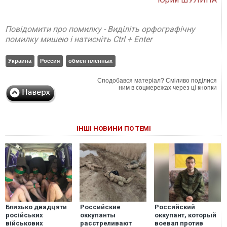
Повідомити про помилку - Виділіть орфографічну
помилку мишею і натисніть Ctrl + Enter
Украина
Россия
обмен пленных
Сподобався матеріал? Сміливо поділися
ним в соцмережах через ці кнопки
ІНШІ НОВИНИ ПО ТЕМІ
Близько двадцяти
Российские
Российский
російських
оккупанты
оккупант, который
військових
расстреливают
воевал против