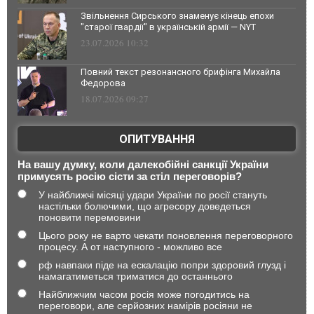
Звільнення Сирського знаменує кінець епохи
"старої гвардії" в українській армії — NYT
23.07.2026 10:32
Повний текст резонансного брифінга Михайла
Федорова
18.07.2026 09:27
ОПИТУВАННЯ
На вашу думку, коли далекобійні санкції України
примусять росію сісти за стіл переговорів?
У найближчі місяці удари України по росії стануть
настільки болючими, що агресору доведеться
поновити перемовини
Цього року не варто чекати поновлення переговорного
процесу. А от наступного - можливо все
рф навпаки піде на ескалацію попри здоровий глузд і
намагатиметься триматися до останнього
Найближчим часом росія може погодитись на
переговори, але серйозних намірів росіяни не