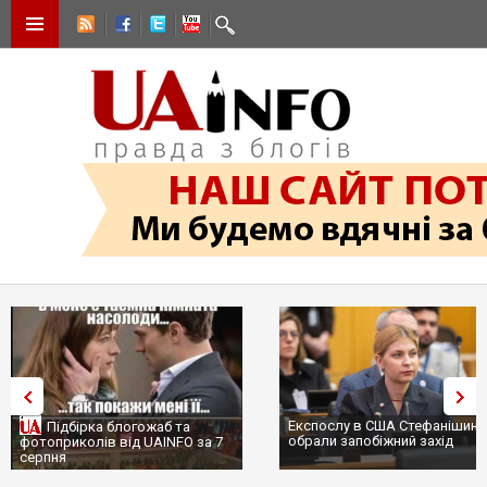
Експослу в США Стефанішиній
Підбірка блогожаб та
обрали запобіжний захід
фотоприколів від UAINFO за 7
серпня