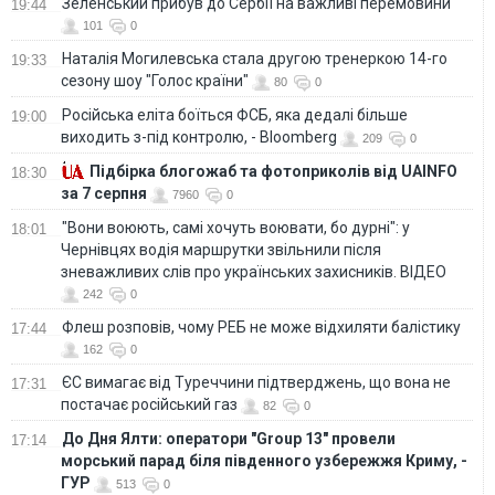
Зеленський прибув до Сербії на важливі перемовини
19:44
101
0
Наталія Могилевська стала другою тренеркою 14-го
19:33
сезону шоу "Голос країни"
80
0
Російська еліта боїться ФСБ, яка дедалі більше
19:00
виходить з-під контролю, - Bloomberg
209
0
Підбірка блогожаб та фотоприколів від UAINFO
18:30
за 7 серпня
7960
0
"Вони воюють, самі хочуть воювати, бо дурні": у
18:01
Чернівцях водія маршрутки звільнили після
зневажливих слів про українських захисників. ВІДЕО
242
0
Флеш розповів, чому РЕБ не може відхиляти балістику
17:44
162
0
ЄС вимагає від Туреччини підтверджень, що вона не
17:31
постачає російський газ
82
0
До Дня Ялти: оператори "Group 13" провели
17:14
морський парад біля південного узбережжя Криму, -
ГУР
513
0