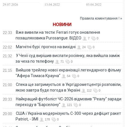
здалися в
украинских
Украины и попал в
29.07.2026
13.04.2022
03.04.2022
український полон
пленных ради
плен, захотел
вдруге, -
инсценировок (18+)
вернуться на
Коордштаб
службу в РФ
Правила коментування ! »
НОВИНИ
Вже вивели на тести: Ferrari готує оновлення
22:33
позашляховика Purosangue. ВІДЕО
7
0
Магнітні бурі: прогноз на вихідні
22:02
24
0
У Чехії суд вирішив вислати росіянку, яка вийшла заміж
21:32
за чеха по телефону
71
0
Вийшов трейлер нової екранізації легендарного фільму
21:15
"Афера Томаса Крауна"
54
0
Спека ще затримується: в Укргідрометцентрі розповіли,
21:00
якою завтра буде погода в Україні
112
0
Найкращий футболіст ЧС-2026 відмовив "Реалу" заради
20:33
переходу в "Барселону"
121
0
США і Україна модернізують С-300 через дефіцит ракет
20:00
Patriot, - ЗМІ
178
0