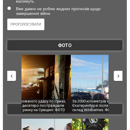
матимуть
Вже давно не роблю жодних прогнозів щодо
завершення війни
ФОТО
по Сумах,
За 2000 кілометрів від кордону з Україною: в
"Мої іграш
траждали
Єкатеринбурзі після атаки дронів загорівся
суперкарів
ВІДЕО
ині. ФОТО
склад Wildberries. ФОТО. ВІДЕО