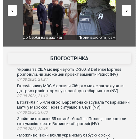
ливі
"Вони воюють, самі хочуть воювати, бо дурні": у
В окупован
Чернівцях водія маршрутки звільнили після
порт: над 
зневажливих слів про українських захисників.
ВІДЕО
ВІДЕО
БЛОГОСТРІЧКА
Україна та США модернізують С-300. В Defense Express
розповіли, чи зможе цей проєкт замінити Patriot (NV)
07.08.2026, 21:24
Ексочільнику МЗС Угорщини Сійярто може загрожувати
до трьох років тюрми у справі про хабарництво (NV)
07.08.2026, 21:12
Втратила 4,5 млн євро: Барселона скасувала товариський
матч у Марокко через ситуацію в Сеуті (NV)
07.08.2026, 21:00
Знайшли останки 55 людей. Україна і Польща завершили
ексгумацію жертв Волинської трагедії (NV)
07.08.2026, 20:48
«Можливо, вони вбили українську бабусю»: Усик