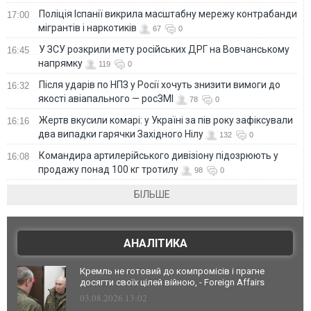
Поліція Іспанії викрила масштабну мережу контрабанди
17:00
мігрантів і наркотиків
67
0
У ЗСУ розкрили мету російських ДРГ на Вовчанському
16:45
напрямку
119
0
Після ударів по НПЗ у Росії хочуть знизити вимоги до
16:32
якості авіапального — росЗМІ
78
0
Жертв вкусили комарі: у Україні за пів року зафіксували
16:16
два випадки гарячки Західного Нілу
132
0
Командира артилерійського дивізіону підозрюють у
16:08
продажу понад 100 кг тротилу
98
0
БІЛЬШЕ
АНАЛІТИКА
Кремль не готовий до компромісів і прагне
досягти своїх цілей війною, - Foreign Affairs
03.08.2026 13:02