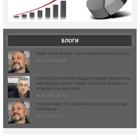
БЛОГИ
Надія лише на культ жінки в українській культурі
06.08.2026 08:49
Чому США не готові передати Україні ліцензію на
виробництво ракет Patriot: політика, безпека та
можливі альтернативи
03.08.2026 20:24
Перспектива: ЗСУ добомблять і всі інші склади
Wildberries
23.07.2026 11:31