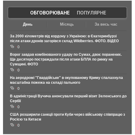
ОБГОВОРЮВАНЕ
|
ПОПУЛЯРНЕ
День
Місяць
За весь час
За 2000 кілометрів від кордону з Україною: в Єкатеринбурзі
після атаки дронів загорівся склад Wildberries. ФОТО. ВІДЕО
0
Ворог завдав комбінованого удару по Сумах, двоє поранених.
Ще десятеро постраждали після атаки БПЛА по ринку на
Сумщині. ФОТО
0
На аеродромі "Гвардійське" в окупованому Криму спалахнула
масштабна пожежа на складі пального
0
В адміністрації Вучича анонсували перший візит Зеленського до
Сербії
0
США розширили санкції проти Куби через військову співпрацю з
Росією та Китаєм
0