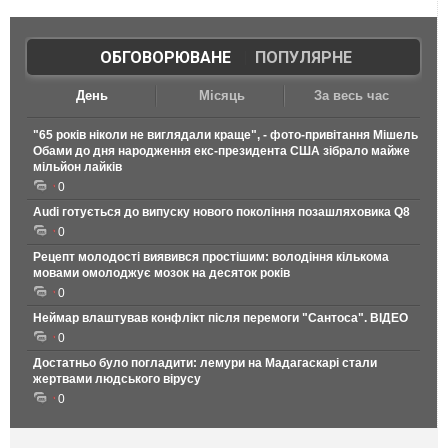
ОБГОВОРЮВАНЕ
|
ПОПУЛЯРНЕ
День
Місяць
За весь час
"65 років ніколи не виглядали краще", - фото-привітання Мішель
Обами до дня народження екс-президента США зібрало майже
мільйон лайків
0
Audi готується до випуску нового покоління позашляховика Q8
0
Рецепт молодості виявився простішим: володіння кількома
мовами омолоджує мозок на десяток років
0
Неймар влаштував конфлікт після перемоги "Сантоса". ВІДЕО
0
Достатньо було погладити: лемури на Мадагаскарі стали
жертвами людського вірусу
0