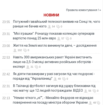
атаки
воєнно-
психологічного
політичного
трилера "Веріті"
становища після
Правила коментування ! »
пригожинського
НОВИНИ
бунту, - Постернак
Потужний гавайський телескоп виявив на Сонці те, чого
23:55
раніше не бачив ніхто
54
0
"Мої іграшки": Роналду показав колекцію суперкарів
23:31
вартістю понад 25 млн євро
57
0
Життя на Землі могло виникнути двічі, – дослідження
23:00
102
0
Навіть 300 американських ракет Україні вистачить
22:53
лише на 2,5-3 місяці активних російських обстрілів -
експерт
31
0
Як діяти пасажирам у разі загрози під час подорожі -
22:42
поради від "Укрзалізниці"
49
0
В Таїланді футболіст загинув від удару блискавки під
22:31
час матчу: ще 12 людей постраждали. ВІДЕО
56
0
"Немає чіткого „ні“", - Михайло Федоров не відкидає
22:13
повернення на посаду міністра оборони України
48