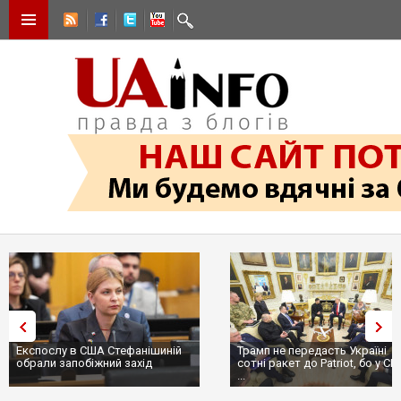
Експослу в США Стефанішиній
Трамп не передасть Україні
обрали запобіжний захід
сотні ракет до Patriot, бо у С
...