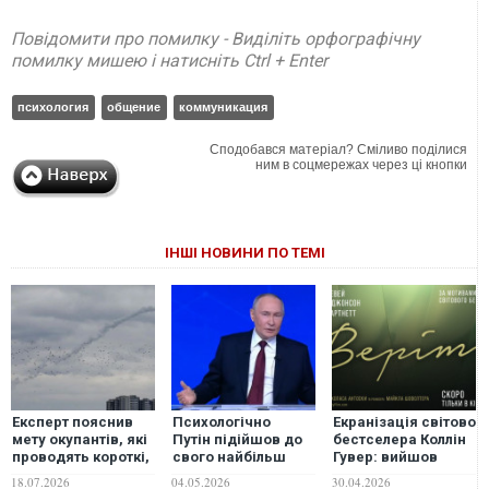
Повідомити про помилку - Виділіть орфографічну
помилку мишею і натисніть Ctrl + Enter
психология
общение
коммуникация
Сподобався матеріал? Сміливо поділися
ним в соцмережах через ці кнопки
ІНШІ НОВИНИ ПО ТЕМІ
Експерт пояснив
Психологічно
Екранізація світовог
мету окупантів, які
Путін підійшов до
бестселера Коллін
проводять короткі,
свого найбільш
Гувер: вийшов
але часті повітряні
вразливого
тизер спокусливого
18.07.2026
04.05.2026
30.04.2026