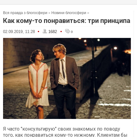
Вся правда з блогосфери
»
Новини блогосфери
»
Как кому-то понравиться: три принципа
•
•
02.09.2019, 11:28
1682
0
Я часто "консультирую" своих знакомых по поводу
того, как понравиться кому-то нужному. Клиентам бы