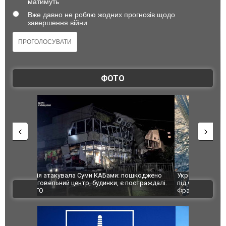
матимуть
Вже давно не роблю жодних прогнозів щодо
завершення війни
ФОТО
шкоджено
Українські надзвичайники врятували козуленя
СБУ за спр
траждалі.
під час ліквідації масштабної лісової пожежі у
Болгарії з
ВІДЕО
Франції
ФОТО