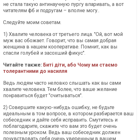
не стала такую антинаучную пургу впаривать, а вот
читателям фб и подругам – вполне могу..
Следуйте моим советам.
1) Хвалите человека от третьего лица. "Ой, вот мой
муж вас обожает. Говорит, что вы самая добрая
женщина в нашем кооперативе. Помнит, как вы
спасли голубей и засохший фикус".
Читайте также:
Биті діти, або Чому ми стаємо
толерантними до насилля
Ведь людям часто неловко слышать как вы сами
хвалите человека. Тем более, что ваше желание
понравиться будет "считываться".
2) Совершите какую-нибудь ошибку, не будьте
идеальным в том вопросе, в котором разбирается ваш
собеседник и дайте себя исправить. Смутитесь и
поблагодарите, скажите что вам это будет очень
полезным уроком. Ведь ваш собеседник должен
почувствовать себя очень уверенным в вашем