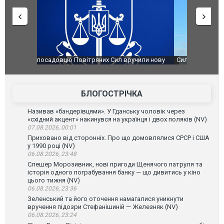
чили нову
Сили оборони уразили Ярославський НПЗ:
Неймар вла
губернатор регіону заявив про наймасштабнішу
"Сантоса".
атаку. ВІДЕО
БЛОГОСТРІЧКА
Називав «бандерівцями». У Гданську чоловік через
«східний акцент» накинувся на українця і двох поляків (NV)
07.08.2026, 00:01
Приховано від сторонніх. Про що домовлялися СРСР і США
у 1990 році (NV)
06.08.2026, 23:48
Слешер Морозивник, нові пригоди Щенячого патруля та
історія одного пограбування банку — що дивитись у кіно
цього тижня (NV)
06.08.2026, 23:36
Зеленський та його оточення намагалися уникнути
вручення підозри Стефанішиній — Железняк (NV)
06.08.2026, 23:24