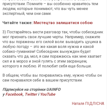
присутствии. Помните – вы особенно нравитесь тем
людям, которые понимают, что вы чуть менее
экспертный, чем они сами.
Читайте также:
Мистецтво залишатися собою
3) Постарайтесь вести разговор так, чтобы собеседник
мог признать свои лучшие черты. Например, скажите
что вы поражены его силой воли: выводить цуцика в
любую погоду – это же какая воля нужна и какой
собако-гуманизм! Собеседник вынужден будет
сказать что да, мол, я сам поражаюсь как мне хватает
сил и в мороз и зной гулять с этим засранцем,
которого я люблю. И полюбит себя еще больше.
В общем, чтобы вы понравились ему, нужно чтобы он
сам понравился себе в вашем присутствии.
Підписуйся на сторінки UAINFO
у
Facebook
,
Twitter
і
Y
ouTube
Наталя ПІДЛІСНА