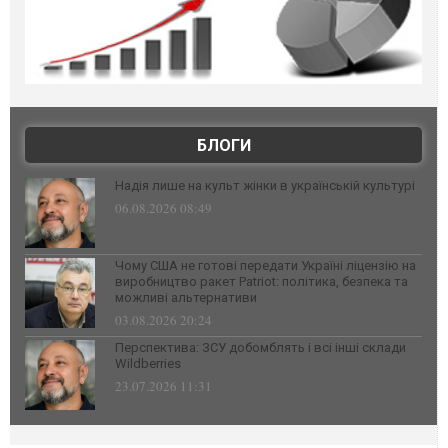
БЛОГИ
Надія лише на культ жінки в українській культурі
06.08.2026 08:49
Чому США не готові передати Україні ліцензію на
виробництво ракет Patriot: політика, безпека та
можливі альтернативи
03.08.2026 20:24
Перспектива: ЗСУ добомблять і всі інші склади
Wildberries
23.07.2026 11:31