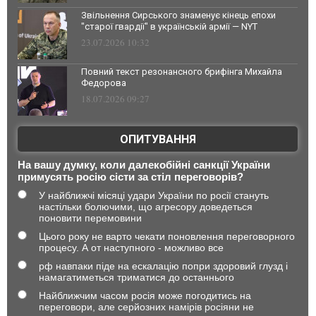
Звільнення Сирського знаменує кінець епохи
"старої гвардії" в українській армії — NYT
23.07.2026 10:32
Повний текст резонансного брифінга Михайла
Федорова
18.07.2026 09:27
ОПИТУВАННЯ
На вашу думку, коли далекобійні санкції України
примусять росію сісти за стіл переговорів?
У найближчі місяці удари України по росії стануть
настільки болючими, що агресору доведеться
поновити перемовини
Цього року не варто чекати поновлення переговорного
процесу. А от наступного - можливо все
рф навпаки піде на ескалацію попри здоровий глузд і
намагатиметься триматися до останнього
Найближчим часом росія може погодитись на
переговори, але серйозних намірів росіяни не