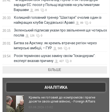
20:42
заради ЄС: посол у Польщі відповів на ультиматуми
Варшави
285
0
Колишній головний тренер "Шахтаря" очолив один із
20:33
найкращих клубів Саудівської Аравії
89
0
Зеленський підписав укази про звільнення ще чотирьох
20:15
послів
126
0
Битва за Арктику: як кремль втрачає регіон через
20:01
імперські амбіції, – ГУР
565
0
Росія терміново шукає заміну своїм "Іскандерам":
19:54
експерт вказав причину
427
0
БІЛЬШЕ
АНАЛІТИКА
Кремль не готовий до компромісів і прагне
досягти своїх цілей війною, - Foreign Affairs
03.08.2026 13:02