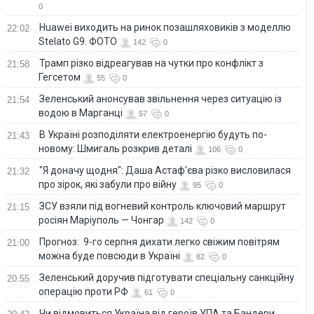
0
Huawei виходить на ринок позашляховиків з моделлю
22:02
Stelato G9. ФОТО
142
0
Трамп різко відреагував на чутки про конфлікт з
21:58
Гегсетом
55
0
Зеленський анонсував звільнення через ситуацію із
21:54
водою в Марганці
57
0
В Україні розподіляти електроенергію будуть по-
21:43
новому: Шмигаль розкрив деталі
106
0
"Я доначу щодня": Даша Астаф'єва різко висловилася
21:32
про зірок, які забули про війну
95
0
ЗСУ взяли під вогневий контроль ключовий маршрут
21:15
росіян Маріуполь — Чонгар
142
0
Прогноз: 9-го серпня дихати легко свіжим повітрям
21:00
можна буде повсюди в Україні
82
0
Зеленський доручив підготувати спеціальну санкційну
20:55
операцію проти РФ
61
0
Чи відмовиться Україна від героїв УПА та Бандери