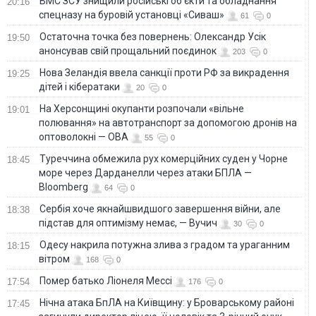
ВМС ЗСУ знищили російські об'єкти та обладнання
20:16
спецназу на буровій установці «Сиваш»
61
0
Остаточна точка без повернень: Олександр Усік
19:50
анонсував свій прощальний поєдинок
203
0
Нова Зеландія ввела санкції проти РФ за викрадення
19:25
дітей і кібератаки
20
0
На Херсонщині окупанти розпочали «вільне
19:01
полювання» на автотранспорт за допомогою дронів на
оптоволокні — ОВА
55
0
Туреччина обмежила рух комерційних суден у Чорне
18:45
море через Дарданелли через атаки БПЛА —
Bloomberg
64
0
Сербія хоче якнайшвидшого завершення війни, але
18:38
підстав для оптимізму немає, — Вучич
30
0
Одесу накрила потужна злива з градом та ураганним
18:15
вітром
168
0
Помер батько Ліонеля Мессі
17:54
176
0
Нічна атака БпЛА на Київщину: у Броварському районі
17:45