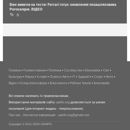
Вже вивели на тести: Ferrari готує оновлення позашляховика
Purosangue. ВІДЕО
0
Головна
•
Головні новини
•
Політика
•
Суспільство
•
Економіка
беспроводной
•
Світ
•
Культура
•
Наука
•
Історія
•
Освіта
•
Авто
•
IT
•
Здоров'я
интернет
•
Спорт
•
Фото
•
Відео
•
Огляд блогосфери
•
Блоголента
•
Рейтинг блогів
киев
•
Блогожаби
и
Всі новини належать їх правовласникам.
область
Використання матеріалів сайту
uainfo.org
дозволяється за умови
wimax
посилання (для інтернет-видань - гіперпосилання).
интернет
Про нас
.
Контактна інформація
.
uainfo.org@gmail.com
в
киеве
Copyright © 2011-2026 UAINFO.
и