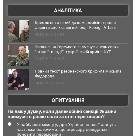
АНАЛІТИКА
Кремль не готовий до компромісів і прагне
досягти своїх цілей війною, - Foreign Affairs
03.08.2026 13:02
Звільнення Сирського знаменує кінець епохи
"старої гвардії" в українській армії — NYT
23.07.2026 10:32
Повний текст резонансного брифінга Михайла
Федорова
18.07.2026 09:27
ОПИТУВАННЯ
На вашу думку, коли далекобійні санкції України
примусять росію сісти за стіл переговорів?
У найближчі місяці удари України по росії стануть
настільки болючими, що агресору доведеться
поновити перемовини