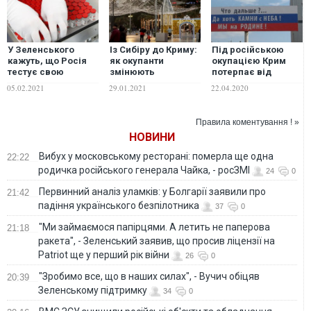
У Зеленського
Із Сибіру до Криму:
Під російською
кажуть, що Росія
як окупанти
окупацією Крим
тестує свою
змінюють
потерпає від
вакцину на
населення
страшніших за
05.02.2021
29.01.2021
22.04.2020
бюджетниках у
загарбаного
каміння з неба лих
загарбаному Криму
півострова
Правила коментування ! »
НОВИНИ
Вибух у московському ресторані: померла ще одна
22:22
родичка російського генерала Чайка, - росЗМІ
24
0
Первинний аналіз уламків: у Болгарії заявили про
21:42
падіння українського безпілотника
37
0
"Ми займаємося папірцями. А летить не паперова
21:18
ракета", - Зеленський заявив, що просив ліцензії на
Patriot ще у перший рік війни
26
0
"Зробимо все, що в наших силах", - Вучич обіцяв
20:39
Зеленському підтримку
34
0