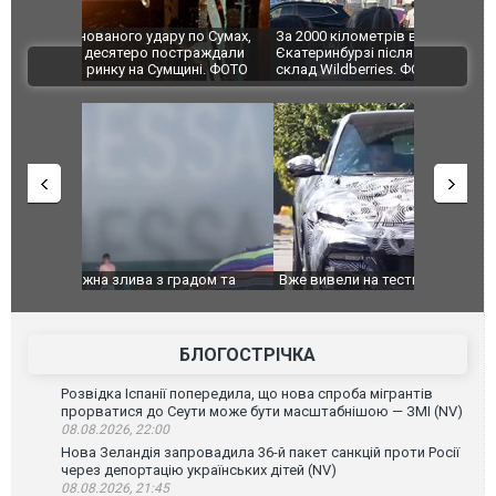
по Сумах,
За 2000 кілометрів від кордону з Україною: в
"Мої іграш
траждали
Єкатеринбурзі після атаки дронів загорівся
суперкарів
ВІДЕО
ині. ФОТО
склад Wildberries. ФОТО. ВІДЕО
дом та
Вже вивели на тести: Ferrari готує оновлення
Вийшов тре
позашляховика Purosangue. ВІДЕО
фільму "Аф
БЛОГОСТРІЧКА
Розвідка Іспанії попередила, що нова спроба мігрантів
прорватися до Сеути може бути масштабнішою — ЗМІ (NV)
08.08.2026, 22:00
Нова Зеландія запровадила 36-й пакет санкцій проти Росії
через депортацію українських дітей (NV)
08.08.2026, 21:45