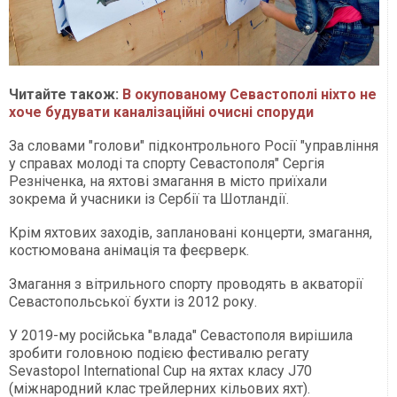
Читайте також:
В окупованому Севастополі ніхто не
хоче будувати каналізаційні очисні споруди
За словами "голови" підконтрольного Росії "управління
у справах молоді та спорту Севастополя" Сергія
Резніченка, на яхтові змагання в місто приїхали
зокрема й учасники із Сербії та Шотландії.
Крім яхтових заходів, заплановані концерти, змагання,
костюмована анімація та феєрверк.
Змагання з вітрильного спорту проводять в акваторії
Севастопольської бухти із 2012 року.
У 2019-му російська "влада" Севастополя вирішила
зробити головною подією фестивалю регату
Sevastopol International Cup на яхтах класу J70
(міжнародний клас трейлерних кільових яхт).