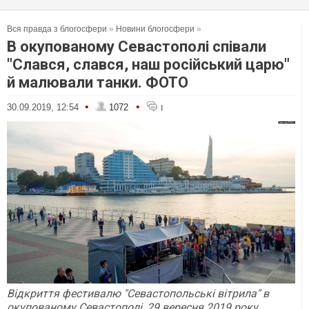
Вся правда з блогосфери
»
Новини блогосфери
»
В окупованому Севастополі співали
"Слався, слався, наш російський царю"
й малювали танки. ФОТО
•
•
30.09.2019, 12:54
1072
1
Відкриття фестивалю "Севастопольські вітрила" в
окупованому Севастополі, 29 вересня 2019 року