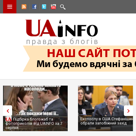
Експослу в США Стефанішині
Підбірка блогожаб та
обрали запобіжний захід
фотоприколів від UAINFO за 7
серпня