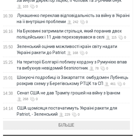
загинули директор ліцею, її чоловік та 3-річний онук
103
0
Лукашенко переклав відповідальність за війну в Україні
16:39
на її внутрішні проблеми
242
0
На Буковині затримали стрільця, який поранив двох
16:16
поліцейських і 11 днів переховувався в селі
115
0
Зеленський оцінив можливості країн світу надати
15:50
Україні ракети до Patriot
168
0
На території Болгарії поблизу кордону з Румунією впав
15:25
та вибухнув невідомий безпілотник
78
0
Шокуючі подробиці із Закарпаття: омбудсмен Лубінець
15:01
розкрив схему у Берегівському РТЦК та СП
461
0
Сенат США не дав Трампу грошей на війну з Іраном
14:38
268
0
США щомісяця постачатимуть Україні ракети для
14:14
Patriot, - Зеленський
229
0
БІЛЬШЕ