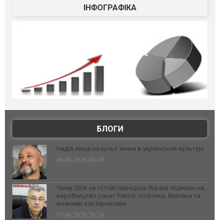
ІНФОГРАФІКА
БЛОГИ
Надія лише на культ жінки в українській культурі
06.08.2026 08:49
Чому США не готові передати Україні ліцензію на
виробництво ракет Patriot: політика, безпека та
можливі альтернативи
03.08.2026 20:24