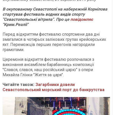
В окупованому Севастополі на набережній Корнілова
стартував фестиваль водних видів спорту
"Севастопольські вітрила". Про це
повідомляє
"Крим.Реалії"
Перед відкриттям фестивалю спортсмени два дні
змагалися в чотирьох залікових групах крейсерських
яхт. Переможців перших перегонів нагородили
грамотами.
Церемонія відкриття фестивалю розпочалася з
виконання ансамблем барабанниць композиції
"Слався, слався, наш російський царю" з опери
Михайла Глінки "Життя за царя".
Читайте також:
Загарбники довели
Севастопольський морський порт до банкрутства