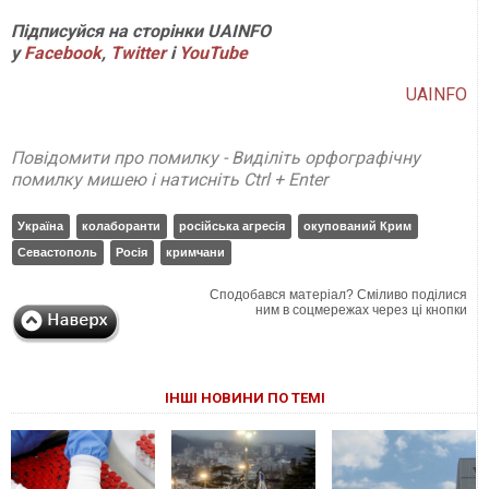
Підписуйся на сторінки UAINFO
у
Facebook
,
Twitter
і
Y
ouTube
UAINFO
Повідомити про помилку - Виділіть орфографічну
помилку мишею і натисніть Ctrl + Enter
Україна
колаборанти
російська агресія
окупований Крим
Севастополь
Росія
кримчани
Сподобався матеріал? Сміливо поділися
ним в соцмережах через ці кнопки
ІНШІ НОВИНИ ПО ТЕМІ