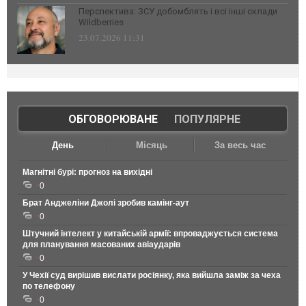
Перспектива: ЗСУ добомблять і всі інші склади
Wildberries
23.07.2026 11:31
ОБГОВОРЮВАНЕ
|
ПОПУЛЯРНЕ
День
Місяць
За весь час
Магнітні бурі: прогноз на вихідні
0
Брат Анджеліни Джолі зробив камінг-аут
0
Штучний інтелект у китайській армії: впроваджується система
для планування масованих авіаударів
0
У Чехії суд вирішив вислати росіянку, яка вийшла заміж за чеха
по телефону
0