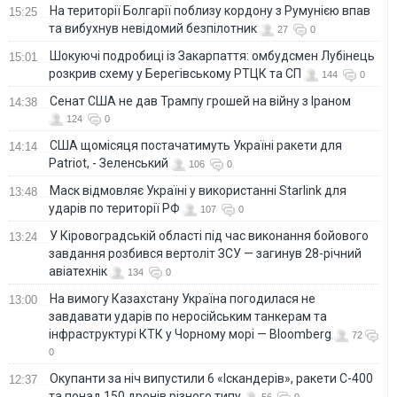
На території Болгарії поблизу кордону з Румунією впав
15:25
та вибухнув невідомий безпілотник
27
0
Шокуючі подробиці із Закарпаття: омбудсмен Лубінець
15:01
розкрив схему у Берегівському РТЦК та СП
144
0
Сенат США не дав Трампу грошей на війну з Іраном
14:38
124
0
США щомісяця постачатимуть Україні ракети для
14:14
Patriot, - Зеленський
106
0
Маск відмовляє Україні у використанні Starlink для
13:48
ударів по території РФ
107
0
У Кіровоградській області під час виконання бойового
13:24
завдання розбився вертоліт ЗСУ — загинув 28-річний
авіатехнік
134
0
На вимогу Казахстану Україна погодилася не
13:00
завдавати ударів по неросійським танкерам та
інфраструктурі КТК у Чорному морі — Bloomberg
72
0
Окупанти за ніч випустили 6 «Іскандерів», ракети С-400
12:37
та понад 150 дронів різного типу