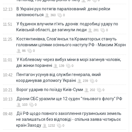
56
0
В Україні рух потягів паралізований: деякі рейси
12:13
запізнюються
360
0
У будинок влучили п'ять дронів: подробиці удару по
11:51
Київській області, де загинули люди
281
0
Костянтинівка, Слов'янськ та Краматорськ стануть
11:25
головними цілями осіннього наступу РФ - Максим Жорін
86
0
У Коблевому через вибух міни в морі загинув чоловік,
11:01
дві жінки поранені
139
0
Пентагон усунув від служби генерала, який
10:42
координував допомогу Україні
239
0
Ворог ударив по поїзду Київ-Суми
10:21
202
0
Дрони СБС уразили ще 12 суден "тіньового флоту" РФ
10:13
103
0
Дії РФ щодо повного захоплення грузинських земель
09:48
не залишаться без відповіді - спільна заява чотирьох
країн Заходу
1232
0