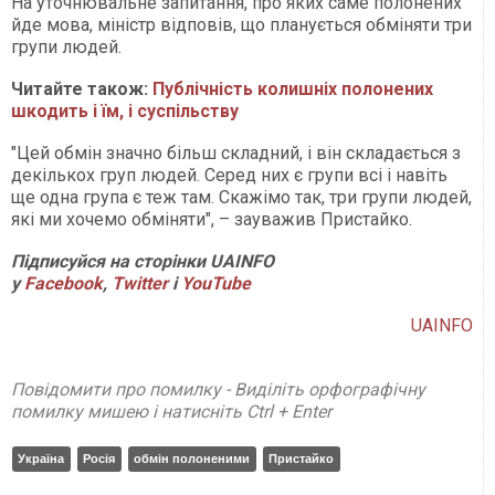
На уточнювальне запитання, про яких саме полонених
йде мова, міністр відповів, що планується обміняти три
групи людей.
Читайте також:
Публічність колишніх полонених
шкодить і їм, і суспільству
"Цей обмін значно більш складний, і він складається з
декількох груп людей. Серед них є групи всі і навіть
ще одна група є теж там. Скажімо так, три групи людей,
які ми хочемо обміняти", – зауважив Пристайко.
Підписуйся на сторінки UAINFO
у
Facebook
,
Twitter
і
Y
ouTube
UAINFO
Повідомити про помилку - Виділіть орфографічну
помилку мишею і натисніть Ctrl + Enter
Україна
Росія
обмін полоненими
Пристайко