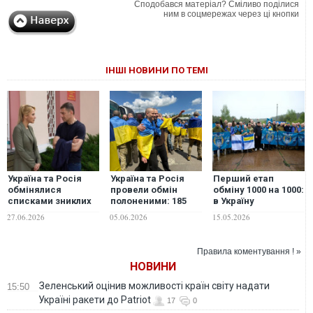
Сподобався матеріал? Сміливо поділися
ним в соцмережах через ці кнопки
ІНШІ НОВИНИ ПО ТЕМІ
Україна та Росія
Україна та Росія
Перший етап
обмінялися
провели обмін
обміну 1000 на 1000:
списками зниклих
полоненими: 185
в Україну
безвісти
українських
повернулися з
27.06.2026
05.06.2026
15.05.2026
військових, -
захисників та один
російського полону
Лубінець
цивільний
205 військових.
повернулися
ФОТО
Правила коментування ! »
додому
НОВИНИ
Зеленський оцінив можливості країн світу надати
15:50
Україні ракети до Patriot
17
0