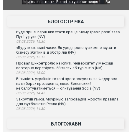
оновлення
Вийшов трейлер нової екранізації легендарного
Зеленський
фільму "Афера Томаса Крауна"
перемовин
БЛОГОСТРІЧКА
Буде гірше, перш ніж стати краще. Чому Трамп розв’язав
Путіну руки (NV)
08.08.2026, 15:30
«Будуть складні часи». Як уряд пропонує компенсувати
бізнесу збитки від обстрілів (NV)
08.08.2026, 15:15
Провал ШІ-контролю на іспиті. Університет у Мексиці
повторно перевірить 58 тисяч абітурієнтів (NV)
08.08.2026, 15:00
Більшість українців готові проголосувати за Федорова
на виборах президента, якщо Зеленський
не балотуватиметься — опитування Socis (NV)
08.08.2026, 14:45
Закрутив гайки. Моурінью запровадив жорсткі правила
для футболістів Реала (NV)
08.08.2026, 14:30
БЛОГОЖАБИ