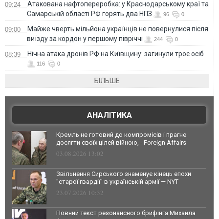
Атакована нафтопереробка: у Краснодарському краї та
09:24
Самарській області РФ горять два НПЗ
96
0
Майже чверть мільйона українців не повернулися після
09:00
виїзду за кордон у першому півріччі
244
0
Нічна атака дронів РФ на Київщину: загинули троє осіб
08:39
116
0
БІЛЬШЕ
АНАЛІТИКА
Кремль не готовий до компромісів і прагне
досягти своїх цілей війною, - Foreign Affairs
03.08.2026 13:02
Звільнення Сирського знаменує кінець епохи
"старої гвардії" в українській армії — NYT
23.07.2026 10:32
Повний текст резонансного брифінга Михайла