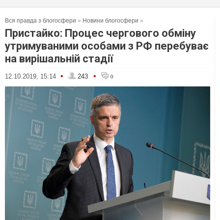
Вся правда з блогосфери
»
Новини блогосфери
»
Пристайко: Процес чергового обміну
утримуваними особами з РФ перебуває
на вирішальній стадії
•
•
12.10.2019, 15:14
243
0