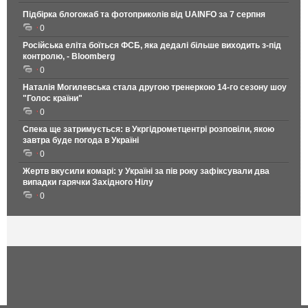
Підбірка блогожаб та фотоприколів від UAINFO за 7 серпня
0
Російська еліта боїться ФСБ, яка дедалі більше виходить з-під
контролю, - Bloomberg
0
Наталія Могилевська стала другою тренеркою 14-го сезону шоу
"Голос країни"
0
Спека ще затримується: в Укргідрометцентрі розповіли, якою
завтра буде погода в Україні
0
Жертв вкусили комарі: у Україні за пів року зафіксували два
випадки гарячки Західного Нілу
0