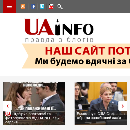
Експослу в США Стефанішині
Підбірка блогожаб та
обрали запобіжний захід
фотоприколів від UAINFO за 7
серпня