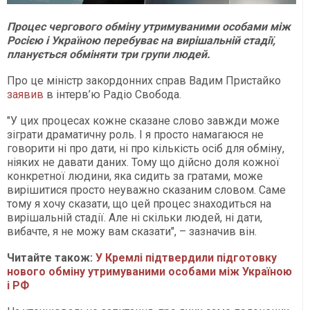
Процес чергового обміну утримуваними особами між
Росією і Україною перебуває на вирішальній стадії,
планується обміняти три групи людей.
Про це міністр закордонних справ Вадим Пристайко
заявив
в інтерв’ю Радіо Свобода.
"У цих процесах кожне сказане слово завжди може
зіграти драматичну роль. І я просто намагаюся не
говорити ні про дати, ні про кількість осіб для обміну,
ніяких не давати даних. Тому що дійсно доля кожної
конкретної людини, яка сидить за гратами, може
вирішитися просто неуважно сказаним словом. Саме
тому я хочу сказати, що цей процес знаходиться на
вирішальній стадії. Але ні скільки людей, ні дати,
вибачте, я не можу вам сказати", – зазначив він.
Читайте також:
У Кремлі підтвердили підготовку
нового обміну утримуваними особами між Україною
і РФ