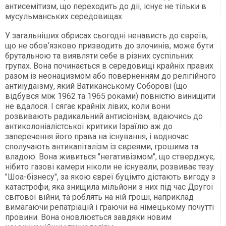
антисемітизм, що переходить до дії, існує не тільки в
мусульманських середовищах.
У загальніших обрисах сьогодні ненависть до євреїв,
що не обов’язково призводить до злочинів, може бути
брутальною та виявляти себе в різних суспільних
групах. Вона починається в середовищі крайніх правих
разом із неонацизмом або поверненням до релігійного
антиіудаїзму, який Ватиканському Соборові (що
відбувся між 1962 та 1965 роками) пов­ністю винищити
не вдалося. І сягає крайніх лівих, коли вони
розвивають радикальний антисіонізм, вдаючись до
антиколоніалістської критики Ізраїлю аж до
заперечення його права на існування, і водночас
сполучають антикапіталізм із євреями, грошима та
владою. Вона живиться "негативізмом", що стверджує,
нібито газові камери ніколи не існували, розвиває тезу
"Шоа-бізнесу", за якою євреї буцімто дістають вигоду з
катастрофи, яка знищила мільйони з них під час Другої
світової війни, та роблять на ній гроші, наприклад
вимагаючи репатріацій і граючи на німецькому почутті
провини. Вона оновлюється завдяки новим