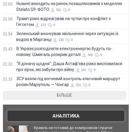
Huawei виходить на ринок позашляховиків з моделлю
22:02
Stelato G9. ФОТО
311
0
Трамп різко відреагував на чутки про конфлікт з
21:58
Гегсетом
123
0
Зеленський анонсував звільнення через ситуацію із
21:54
водою в Марганці
139
0
В Україні розподіляти електроенергію будуть по-
21:43
новому: Шмигаль розкрив деталі
306
0
"Я доначу щодня": Даша Астаф'єва різко висловилася
21:32
про зірок, які забули про війну
181
0
ЗСУ взяли під вогневий контроль ключовий маршрут
21:15
росіян Маріуполь — Чонгар
261
0
БІЛЬШЕ
АНАЛІТИКА
Кремль не готовий до компромісів і прагне