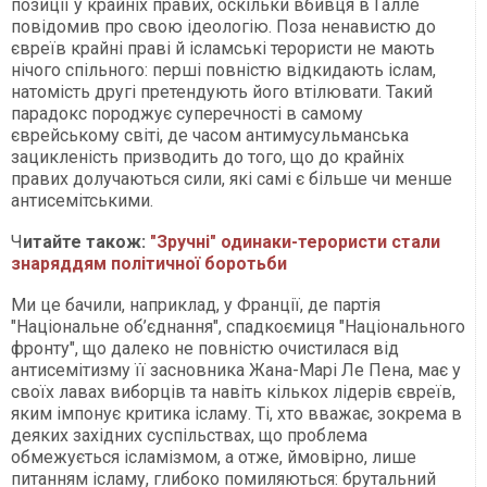
позиції у крайніх правих, оскільки вбивця в Галле
повідомив про свою ідеологію. Поза ненавистю до
євреїв крайні праві й ісламські терористи не мають
нічого спільного: перші повністю відкидають іслам,
натомість другі претендують його втілювати. Такий
парадокс породжує суперечності в самому
єврейському світі, де часом антимусульманська
зацикленість призводить до того, що до крайніх
правих долучаються сили, які самі є більше чи менше
антисемітськими.
Ч
итайте також:
"Зручні" одинаки-терористи стали
знаряддям політичної боротьби
Ми це бачили, наприклад, у Франції, де партія
"Національне об’єднання", спадкоємиця "Національного
фронту", що далеко не повністю очистилася від
антисемітизму її засновника Жана-Марі Ле Пена, має у
своїх лавах виборців та навіть кількох лідерів євреїв,
яким імпонує критика ісламу. Ті, хто вважає, зокрема в
деяких західних суспільствах, що проблема
обмежується ісламізмом, а отже, ймовірно, лише
питанням ісламу, глибоко помиляються: брутальний