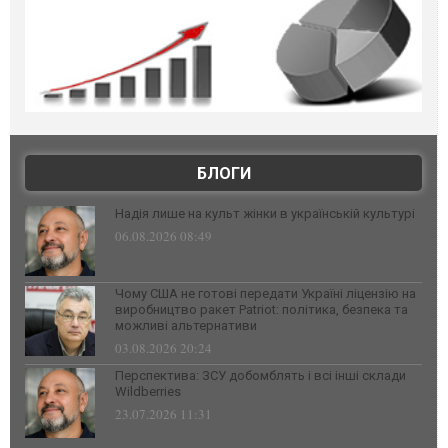
БЛОГИ
Надія лише на культ жінки в українській культурі
06.08.2026 08:49
Чому США не готові передати Україні ліцензію на
виробництво ракет Patriot: політика, безпека та
можливі альтернативи
03.08.2026 20:24
Перспектива: ЗСУ добомблять і всі інші склади
Wildberries
23.07.2026 11:31