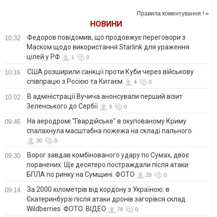
передадуть
балістики для всієї
половину
Європи - Макеєв
Правила коментування ! »
обіцяного
НОВИНИ
Федоров повідомив, що продовжує переговори з
10:32
Маском щодо використання Starlink для ураження
цілей у РФ
1
0
США розширили санкції проти Куби через військову
10:16
співпрацю з Росією та Китаєм
4
0
В адміністрації Вучича анонсували перший візит
10:02
Зеленського до Сербії
9
0
На аеродромі "Гвардійське" в окупованому Криму
09:46
спалахнула масштабна пожежа на складі пального
30
0
Ворог завдав комбінованого удару по Сумах, двоє
09:30
поранених. Ще десятеро постраждали після атаки
БПЛА по ринку на Сумщині. ФОТО
29
0
За 2000 кілометрів від кордону з Україною: в
09:14
Єкатеринбурзі після атаки дронів загорівся склад
Wildberries. ФОТО. ВІДЕО
78
0