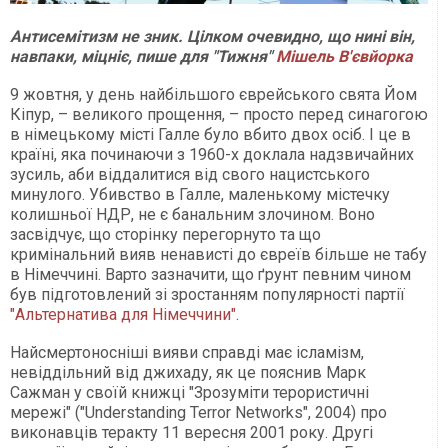
Антисемітизм не зник. Цілком очевидно, що нині він,
навпаки, міцніє, пише для "Тижня"
Мішель В'євйорка
9 жовтня, у день найбільшого єврейського свята Йом
Кіпур, – великого прощення, – просто перед синагогою
в німецькому місті Галле було вбито двох осіб. І це в
країні, яка починаючи з 1960-х доклала надзвичайних
зусиль, аби віддалитися від свого нацистського
минулого. Убивство в Галле, маленькому містечку
колишньої НДР, не є банальним злочином. Воно
засвідчує, що сторінку перегорнуто та що
кримінальний вияв ненависті до євреїв більше не табу
в Німеччині. Варто зазначити, що ґрунт певним чином
був підготовлений зі зростанням популярності партії
"Альтернатива для Німеччини"
.
Найсмертоносніші вияви справді має ісламізм,
невіддільний від джихаду, як це пояснив Марк
Сажман у своїй книжці "Зрозуміти терористичні
мережі" ("Understanding Terror Networks", 2004) про
виконавців теракту 11 вересня 2001 року. Другі