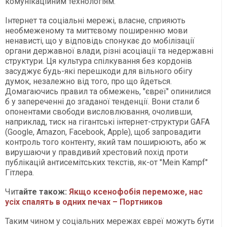
комунікаційним технологіям.
Інтернет та соціальні мережі, власне, сприяють
необмеженому та миттєвому поширенню мови
ненависті, що у відповідь спонукає до мобілізації
органи державної влади, різні асоціації та недержавні
структури. Ця культура спілкування без кордонів
засуджує будь-які перешкоди для вільного обігу
думок, незалежно від того, про що йдеться.
Домагаючись правил та обмежень, "євреї" опинилися
б у запереченні до згаданої тенденції. Вони стали б
опонентами свободи висловлювання, очоливши,
наприклад, тиск на гігантські інтернет-структури GAFA
(Google, Amazon, Facebook, Apple), щоб запровадити
контроль того контенту, який там поширюють, або ж
вирушаючи у правдивий хрестовий похід проти
публікацій антисемітських текстів, як-от "Mein Kampf"
Гітлера.
Чит
айте також:
Якщо ксенофобія переможе, нас
усіх спалять в одних печах – Портников
Таким чином у соціальних мережах євреї можуть бути