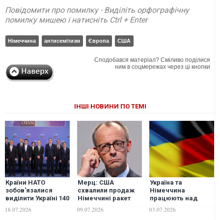
Повідомити про помилку - Виділіть орфографічну
помилку мишею і натисніть Ctrl + Enter
Німеччина
антисемітизм
Європа
США
Сподобався матеріал? Сміливо поділися
ним в соцмережах через ці кнопки
ІНШІ НОВИНИ ПО ТЕМІ
Країни НАТО
Мерц: США
Україна та
зобов'язалися
схвалили продаж
Німеччина
виділити Україні 140
Німеччині ракет
працюють над
млрд євро, але в
Tomahawk
створенням ППО
18.07.2026
09.07.2026
03.07.2026
кращому разі
для перехоплення