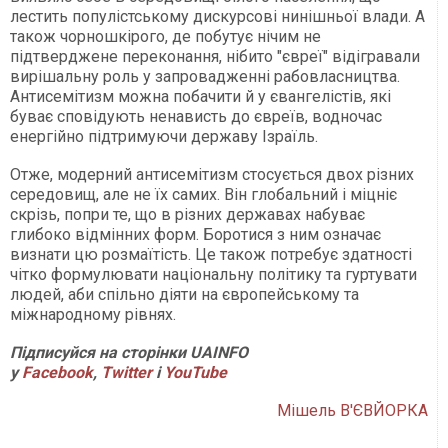
лестить популістському дискурсові нинішньої влади. А
також чорношкірого, де побутує нічим не
підтверджене переконання, нібито "євреї" відігравали
вирішальну роль у запровадженні рабовласництва.
Антисемітизм можна побачити й у євангелістів, які
буває сповідують ненависть до євреїв, водночас
енергійно підтримуючи державу Ізраїль.
Отже, модерний антисемітизм стосується двох різних
середовищ, але не їх самих. Він глобальний і міцніє
скрізь, попри те, що в різних державах набуває
глибоко відмінних форм. Боротися з ним означає
визнати цю розмаїтість. Це також потребує здатності
чітко формулювати національну політику та гуртувати
людей, аби спільно діяти на європейському та
міжнародному рівнях.
Підписуйся на сторінки UAINFO
у
Facebook
,
Twitter
і
Y
ouTube
Мішель В'ЄВЙОРКА