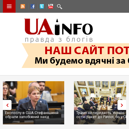
Експослу в США Стефанішиній
Трамп не передасть Україні
обрали запобіжний захід
сотні ракет до Patriot, бо у США
...