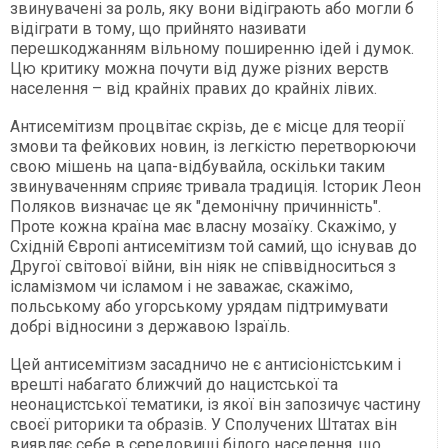
звинувачені за роль, яку вони відіграють або могли б
відіграти в тому, що прийнято називати
перешкоджанням вільному поширенню ідей і думок.
Цю критику можна почути від дуже різних верств
населення – від крайніх правих до крайніх лівих.
Антисемітизм процвітає скрізь, де є місце для теорії
змови та фейкових новин, із легкістю перетворюючи
свою мішень на цапа-відбувайла, оскільки таким
звинуваченням сприяє тривала традиція. Історик Леон
Поляков визначає це як "демонічну причинність".
Проте кожна країна має власну мозаїку. Скажімо, у
Східній Європі антисемітизм той самий, що існував до
Другої світової війни, він ніяк не співвідноситься з
ісламізмом чи ісламом і не заважає, скажімо,
польському або угорському урядам підтримувати
добрі відносини з державою Ізраїль.
Цей антисемітизм засадничо не є антисіоністським і
врешті набагато ближчий до нацистської та
неонацистської тематики, із якої він запозичує частину
своєї риторики та образів. У Сполучених Штатах він
виявляє себе в середовищі білого населення, що