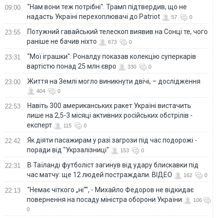
"Нам вони теж потрібні": Трамп підтвердив, що не
09:00
надасть Україні перехоплювачі до Patriot
57
0
Потужний гавайський телескоп виявив на Сонці те, чого
23:55
раніше не бачив ніхто
673
0
"Мої іграшки": Роналду показав колекцію суперкарів
23:31
вартістю понад 25 млн євро
330
0
Життя на Землі могло виникнути двічі, – дослідження
23:00
404
0
Навіть 300 американських ракет Україні вистачить
22:53
лише на 2,5-3 місяці активних російських обстрілів -
експерт
115
0
Як діяти пасажирам у разі загрози під час подорожі -
22:42
поради від "Укрзалізниці"
153
0
В Таїланді футболіст загинув від удару блискавки під
22:31
час матчу: ще 12 людей постраждали. ВІДЕО
162
0
"Немає чіткого „ні“", - Михайло Федоров не відкидає
22:13
повернення на посаду міністра оборони України
106
0