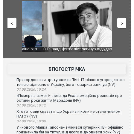
країною: в
В Таїланді футболіст загинув від удару
Топпосадов
агорівся
блискавки під час матчу: ще 12 людей
підозру
постраждали. ВІДЕО
БЛОГОСТРІЧКА
Прикордонники врятували на Тисі 17-річного угорця, якого
течією віднесло в Україну, його товариш загинув (NV)
07.08.2026, 10:24
«Помер на самоті»: легенда Реала емоційно розповів про
останні роки життя Марадони (NV)
07.08.2026, 10:12
Хто готовий сказати, що Україна ніколи не стане членом
НАТО? (NV)
07.08.2026, 10:00
У «нового Майка Тайсона» змінився суперник: IBF офіційно
призначила бій за титул, від якого відмовився Усик (NV)