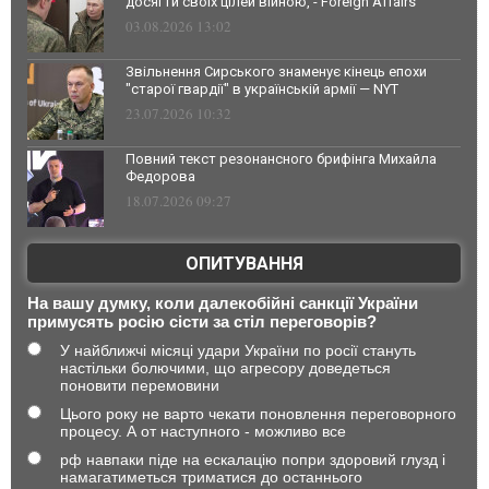
досягти своїх цілей війною, - Foreign Affairs
03.08.2026 13:02
Звільнення Сирського знаменує кінець епохи
"старої гвардії" в українській армії — NYT
23.07.2026 10:32
Повний текст резонансного брифінга Михайла
Федорова
18.07.2026 09:27
ОПИТУВАННЯ
На вашу думку, коли далекобійні санкції України
примусять росію сісти за стіл переговорів?
У найближчі місяці удари України по росії стануть
настільки болючими, що агресору доведеться
поновити перемовини
Цього року не варто чекати поновлення переговорного
процесу. А от наступного - можливо все
рф навпаки піде на ескалацію попри здоровий глузд і
намагатиметься триматися до останнього