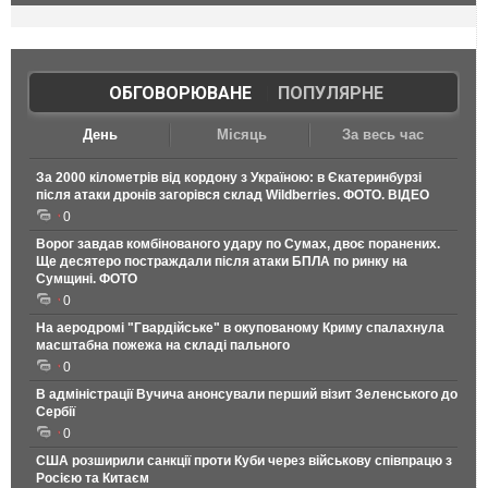
ОБГОВОРЮВАНЕ
|
ПОПУЛЯРНЕ
День
Місяць
За весь час
За 2000 кілометрів від кордону з Україною: в Єкатеринбурзі
після атаки дронів загорівся склад Wildberries. ФОТО. ВІДЕО
0
Ворог завдав комбінованого удару по Сумах, двоє поранених.
Ще десятеро постраждали після атаки БПЛА по ринку на
Сумщині. ФОТО
0
На аеродромі "Гвардійське" в окупованому Криму спалахнула
масштабна пожежа на складі пального
0
В адміністрації Вучича анонсували перший візит Зеленського до
Сербії
0
США розширили санкції проти Куби через військову співпрацю з
Росією та Китаєм