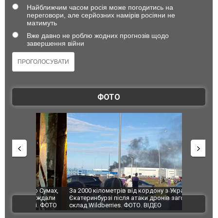
Найближчим часом росія може погодитись на
переговори, але серйозних намірів росіяни не
матимуть
Вже давно не роблю жодних прогнозів щодо
завершення війни
ФОТО
по Сумах,
За 2000 кілометрів від кордону з Україною: в
"Мої іграш
траждали
Єкатеринбурзі після атаки дронів загорівся
суперкарів
ВІДЕО
ині. ФОТО
склад Wildberries. ФОТО. ВІДЕО