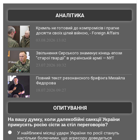
АНАЛІТИКА
Кремль не готовий до компромісів і прагне
досягти своїх цілей війною, - Foreign Affairs
03.08.2026 13:02
Звільнення Сирського знаменує кінець епохи
"старої гвардії" в українській армії — NYT
23.07.2026 10:32
Повний текст резонансного брифінга Михайла
Федорова
18.07.2026 09:27
ОПИТУВАННЯ
На вашу думку, коли далекобійні санкції України
примусять росію сісти за стіл переговорів?
У найближчі місяці удари України по росії стануть
настільки болючими, що агресору доведеться