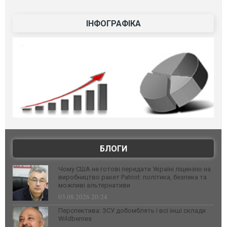
ІНФОГРАФІКА
БЛОГИ
Чому США не готові передати Україні ліцензію на
виробництво ракет Patriot: політика, безпека та
можливі альтернативи
03.08.2026 20:24
Перспектива: ЗСУ добомблять і всі інші склади
Wildberries