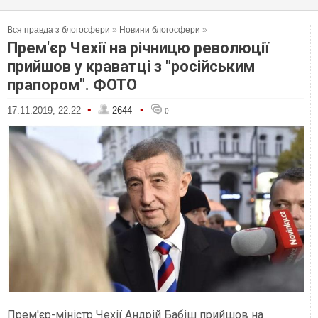
Вся правда з блогосфери
»
Новини блогосфери
»
Прем'єр Чехії на річницю революції
прийшов у краватці з "російським
прапором". ФОТО
•
•
17.11.2019, 22:22
2644
0
Прем'єр-міністр Чехії Андрій Бабіш прийшов на