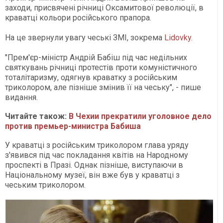
заходи, присвячені річниці Оксамитової революції, в
краватці кольори російського прапора.
На це звернули увагу чеські ЗМІ, зокрема
Lidovky
.
"Прем'єр-міністр Андрій Бабіш під час недільних
святкувань річниці протестів проти комуністичного
тоталітаризму, одягнув краватку з російським
триколором, але пізніше змінив її на чеську", - пише
видання.
Читайте також:
В Чехии прекратили уголовное дело
против премьер-министра Бабиша
У краватці з російським триколором глава уряду
з'явився під час покладання квітів на Народному
проспекті в Празі. Однак пізніше, виступаючи в
Національному музеї, він вже був у краватці з
чеським триколором.