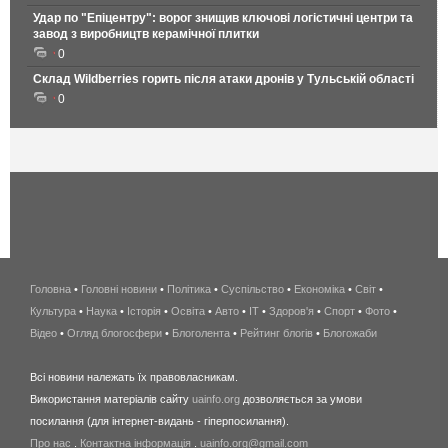
Удар по "Епіцентру": ворог знищив ключові логістичні центри та
завод з виробництв керамічної плитки
0
Склад Wildberries горить після атаки дронів у Тульській області
0
Головна
•
Головні новини
•
Політика
•
Суспільство
•
Економіка
беспроводной
•
Світ
•
Культура
•
Наука
•
Історія
•
Освіта
•
Авто
•
IT
•
Здоров'я
интернет
•
Спорт
•
Фото
•
Відео
•
Огляд блогосфери
•
Блоголента
•
Рейтинг блогів
киев
•
Блогожаби
и
Всі новини належать їх правовласникам.
область
Використання матеріалів сайту
uainfo.org
дозволяється за умови
wimax
посилання (для інтернет-видань - гіперпосилання).
интернет
Про нас
.
Контактна інформація
.
uainfo.org@gmail.com
в