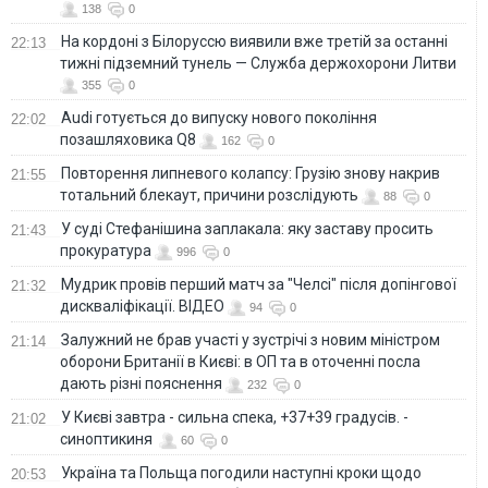
138
0
На кордоні з Білоруссю виявили вже третій за останні
22:13
тижні підземний тунель — Служба держохорони Литви
355
0
Audi готується до випуску нового покоління
22:02
позашляховика Q8
162
0
Повторення липневого колапсу: Грузію знову накрив
21:55
тотальний блекаут, причини розслідують
88
0
У суді Стефанішина заплакала: яку заставу просить
21:43
прокуратура
996
0
Мудрик провів перший матч за "Челсі" після допінгової
21:32
дискваліфікації. ВІДЕО
94
0
Залужний не брав участі у зустрічі з новим міністром
21:14
оборони Британії в Києві: в ОП та в оточенні посла
дають різні пояснення
232
0
У Києві завтра - сильна спека, +37+39 градусів. -
21:02
синоптикиня
60
0
Україна та Польща погодили наступні кроки щодо
20:53