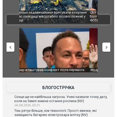
и козуленя
СБУ за сприяння Нацполіції та правоохоронців
Росіяни ат
ї пожежі у
Болгарії затримала міжнародного наркобарона.
одна людин
ВІДЕО
ФОТО
перемоги
Мудрик провів перший матч за "Челсі" після
Українські
допінгової дискваліфікації. ВІДЕО
під час лік
Франції
БЛОГОСТРІЧКА
Сонце ще не найбільша загроза. Учені назвали точну дату,
коли на Землі зникне остання рослина (NV)
06.08.2026, 05:31
Тінь рятує більше, ніж технології. Прості звички, які
захищають батарею електрокара влітку (NV)