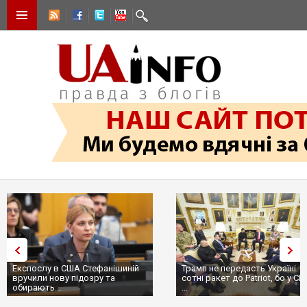
Експослу в США Стефанішиній
Трамп не передасть Україні
вручили нову підозру та
сотні ракет до Patriot, бо у С
обирають...
...