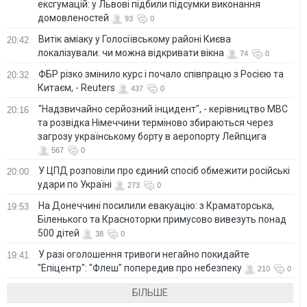
ексгумацій: у Львові підбили підсумки виконання
домовленостей
93
0
Витік аміаку у Голосіївському районі Києва
20:42
локалізували: чи можна відкривати вікна
74
0
ФБР різко змінило курс і почало співпрацю з Росією та
20:32
Китаєм, - Reuters
437
0
"Надзвичайно серйозний інцидент", - керівництво МВС
20:16
та розвідка Німеччини терміново збираються через
загрозу українському борту в аеропорту Лейпцига
567
0
У ЦПД розповіли про єдиний спосіб обмежити російські
20:00
удари по Україні
273
0
На Донеччині посилили евакуацію: з Краматорська,
19:53
Біленького та Красноторки примусово вивезуть понад
500 дітей
38
0
У разі оголошення тривоги негайно покидайте
19:41
"Епіцентр": "Флеш" попередив про небезпеку
210
0
БІЛЬШЕ