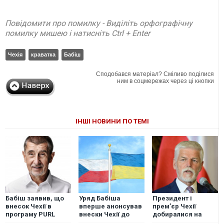
Повідомити про помилку - Виділіть орфографічну
помилку мишею і натисніть Ctrl + Enter
Чехія
краватка
Бабіш
Сподобався матеріал? Сміливо поділися
ним в соцмережах через ці кнопки
ІНШІ НОВИНИ ПО ТЕМІ
Бабіш заявив, що
Уряд Бабіша
Президент і
внесок Чехії в
вперше анонсував
прем’єр Чехії
програму PURL
внески Чехії до
добиралися на
буде одноразовим
PURL для України
саміт НАТО різними