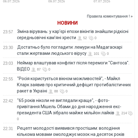
08.07.2026
08.07.2026
07.07.2026
літаками
Правила коментування ! »
НОВИНИ
Зміна вірувань: у кар'єрі епохи вікінгів знайшли рідкісні
23:57
середньовічні кам’яні хрести
52
0
Достатньо було погладити: лемури на Мадагаскарі
23:30
стали жертвами людського вірусу
101
0
Неймар влаштував конфлікт після перемоги "Сантоса".
23:03
ВІДЕО
87
0
"Росія користується вікном можливостей", - Майкл
22:55
Кларк заявив про критичний дефіцит протибалістичних
ракет в Україні
88
0
"65 років ніколи не виглядали краще", - фото-
22:42
привітання Мішель Обами до дня народження екс-
президента США зібрало майже мільйон лайків
214
0
Рецепт молодості виявився простішим: володіння
22:31
кількома мовами омолоджує мозок на десяток років