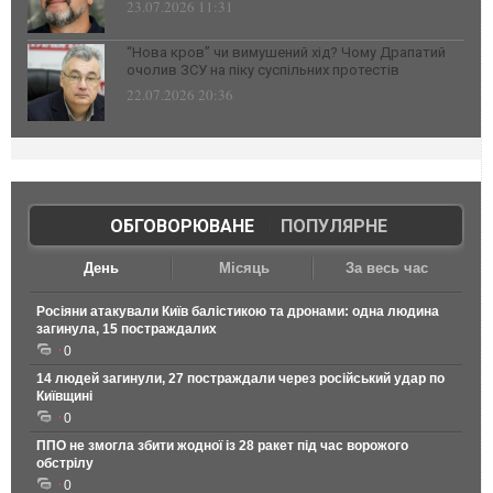
23.07.2026 11:31
“Нова кров” чи вимушений хід? Чому Драпатий
очолив ЗСУ на піку суспільних протестів
22.07.2026 20:36
ОБГОВОРЮВАНЕ
|
ПОПУЛЯРНЕ
День
Місяць
За весь час
Росіяни атакували Київ балістикою та дронами: одна людина
загинула, 15 постраждалих
0
14 людей загинули, 27 постраждали через російський удар по
Київщині
0
ППО не змогла збити жодної із 28 ракет під час ворожого
обстрілу
0