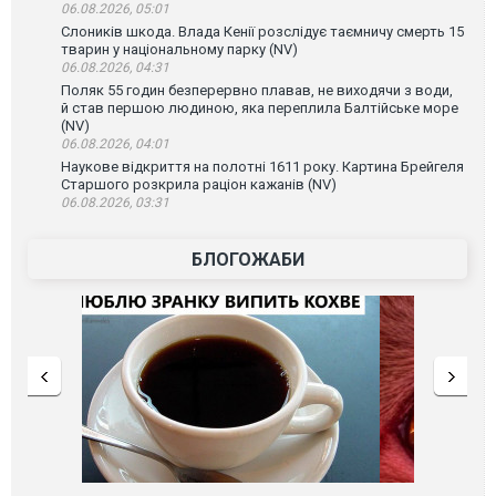
06.08.2026, 05:01
Слоників шкода. Влада Кенії розслідує таємничу смерть 15
тварин у національному парку (NV)
06.08.2026, 04:31
Поляк 55 годин безперервно плавав, не виходячи з води,
й став першою людиною, яка переплила Балтійське море
(NV)
06.08.2026, 04:01
Наукове відкриття на полотні 1611 року. Картина Брейгеля
Старшого розкрила раціон кажанів (NV)
06.08.2026, 03:31
БЛОГОЖАБИ