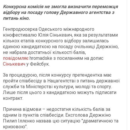
Конкурсна комісія не змогла визначити переможця
відбору на посаду голову Державного агентства з
питань кіно.
Генпродюсерка Одеського міжнародного
кінофестивалю Юлія Сінькевич, яка за результатами
кількох етапів конкурсного відбору залишилась
єдиною кандидаткою на посаду очільниці Держкіно,
не набрала достатньої кількості балів,
повідомляє
hromadske з посиланням на допис
Сінькевич
у Фейсбук.
За процедурою, після конкурсу претендентка має
пройти співбесіду в Нацагентстві з питань державної
служби та Міністерстві культури, молоді та спорту.
Лише після цього з кандидаткою можуть підписати
контракт.
Причина відмови – недостатня кількість балів за
одним із пунктів співбесіди. Ексголова Держкіно
Пилип Іллєнко назвав цю ситуацію "драматичною та
кризовою".