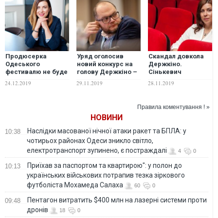
Продюсерка
Уряд оголосив
Скандал довкола
Одеського
новий конкурс на
Держкіно.
фестивалю не буде
голову Держкіно –
Сінькевич
подаватися на
міністр культури
розповіла, за яку
24.12.2019
29.11.2019
28.11.2019
посаду голови
компетенцію члени
Держкіно
конкурсної комісії
поставили їй
Правила коментування ! »
низький бал
НОВИНИ
Наслідки масованої нічної атаки ракет та БПЛА: у
10:38
чотирьох районах Одеси зникло світло,
електротранспорт зупинено, є постраждалі
4
0
Приїхав за паспортом та квартирою": у полон до
10:13
українських військових потрапив тезка зіркового
футболіста Мохамеда Салаха
60
0
Пентагон витратить $400 млн на лазерні системи проти
09:48
дронів
18
0