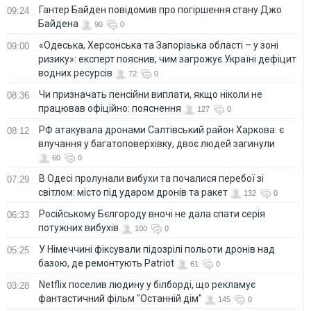
Гантер Байден повідомив про погіршення стану Джо
09:24
Байдена
90
0
«Одеська, Херсонська та Запорізька області – у зоні
09:00
ризику»: експерт пояснив, чим загрожує Україні дефіцит
водних ресурсів
72
0
Чи призначать пенсійни виплати, якщо ніколи не
08:36
працював офіційно: пояснення
127
0
РФ атакувала дронами Салтівський район Харкова: є
08:12
влучання у багатоповерхівку, двоє людей загинули
60
0
В Одесі пролунали вибухи та почалися перебої зі
07:29
світлом: місто під ударом дронів та ракет
132
0
Російському Бєлгороду вночі не дала спати серія
06:33
потужних вибухів
100
0
У Німеччині фіксували підозрілі польоти дронів над
05:25
базою, де ремонтують Patriot
61
0
Netflix поселив людину у білборді, що рекламує
03:28
фантастичний фільм "Останній дім"
145
0