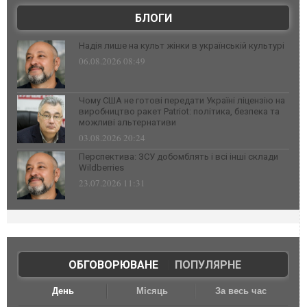
БЛОГИ
Надія лише на культ жінки в українській культурі
06.08.2026 08:49
Чому США не готові передати Україні ліцензію на
виробництво ракет Patriot: політика, безпека та
можливі альтернативи
03.08.2026 20:24
Перспектива: ЗСУ добомблять і всі інші склади
Wildberries
23.07.2026 11:31
ОБГОВОРЮВАНЕ
|
ПОПУЛЯРНЕ
День
Місяць
За весь час