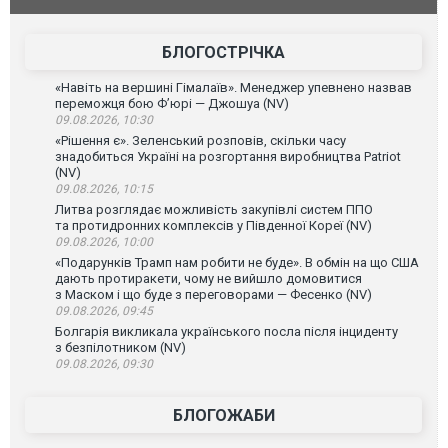
лаха
БЛОГОСТРІЧКА
«Навіть на вершині Гімалаїв». Менеджер упевнено назвав
переможця бою Ф’юрі — Джошуа (NV)
09.08.2026, 10:30
«Рішення є». Зеленський розповів, скільки часу
знадобиться Україні на розгортання виробництва Patriot
(NV)
09.08.2026, 10:15
Литва розглядає можливість закупівлі систем ППО
та протидронних комплексів у Південної Кореї (NV)
09.08.2026, 10:00
«Подарунків Трамп нам робити не буде». В обмін на що США
дають протиракети, чому не вийшло домовитися
з Маском і що буде з переговорами — Фесенко (NV)
09.08.2026, 09:45
Болгарія викликала українського посла після інциденту
з безпілотником (NV)
09.08.2026, 09:30
БЛОГОЖАБИ