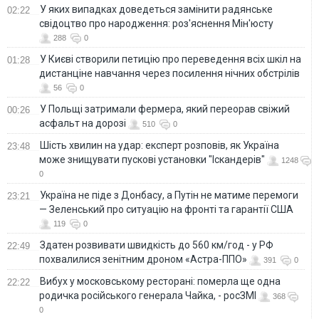
У яких випадках доведеться замінити радянське
02:22
свідоцтво про народження: роз'яснення Мін'юсту
288
0
У Києві створили петицію про переведення всіх шкіл на
01:28
дистанціне навчання через посилення нічних обстрілів
56
0
У Польщі затримали фермера, який переорав свіжий
00:26
асфальт на дорозі
510
0
Шість хвилин на удар: експерт розповів, як Україна
23:48
може знищувати пускові установки "Іскандерів"
1248
0
Україна не піде з Донбасу, а Путін не матиме перемоги
23:21
— Зеленський про ситуацію на фронті та гарантії США
119
0
Здатен розвивати швидкість до 560 км/год - у РФ
22:49
похвалилися зенітним дроном «Астра-ППО»
391
0
Вибух у московському ресторані: померла ще одна
22:22
родичка російського генерала Чайка, - росЗМІ
368
0