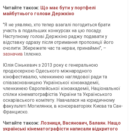
Читайте також:
Що має бути у портфелі
майбутнього голови Держкіно
"Я не уявляю, хто тепер взагалі погодиться брати
участь в подальших конкурсах на цю посаду.
Наступному голові Держкіно раджу подавати у
відставку одразу після отримання пропозиції його
очолити. Збережете час та нерви, принаймні", –
зазначив
Іллєнко.
Юлія Сінькевич з 2013 року є генеральною
продюсеркою Одеського міжнародного
кінофестивалю, членкинею наглядової ради та
співзасновницею Української кіноакадемії,
членкинею Європейської кіноакадемії, Національної
спілки кінематографістів України та Українського
оскарівського комітету. Навчалася на юридичному
факультеті Могилянки, в консерваторіях Києва та Сан-
Франциско.
Читайте також:
Лозниця, Васянович, Балаян. Нащо
українські кінематографісти написали відкритого