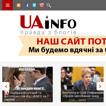
Експослу в США Стефанішиній
Підбірка блогожаб та
обрали запобіжний захід
фотоприколів від UAINFO за 7
серпня