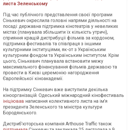
листа Зеленському
Під час публічного представлення своєї програми
Сінькевич окреслила головні напрями діяльності на
посаді: державна підтримка кінотеатрів у невеликих
містах (планувала збільшити їх кількість утричі),
сприяння кращій дистрибуції фільмів за кордоном,
підтримка фестивалів та співпраця з іншими
культурними інституціями, як-от з Українським
культурним фондом та Українським інститутом. Крім
цього, Сінькевич планувала встановити межу
максимального фінансування фільмів державою та
провести в Києві церемонію нагородження
Європейської кіноакадемії.
На підтримку Сінкевич вже виступили декілька
кіноорганізацій. Одеський міжнародний кінофестиваль
ініціював
написання колективного листа на ім’я
президента Зеленського та міністра культури
Бородянського.
Дистриб'юторська компанія Arthouse Traffic також
підтримала
Сінкевич та закликала 25 листопада з 9