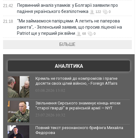
Первинний аналіз уламків: у Болгарії заявили про
21:42
падіння українського безпілотника
122
0
"Ми займаємося папірцями. А летить не паперова
21:18
ракета", - Зеленський заявив, що просив ліцензії на
Patriot ще у перший рік війни
68
0
БІЛЬШЕ
АНАЛІТИКА
Кремль не готовий до компромісів і прагне
досягти своїх цілей війною, - Foreign Affairs
03.08.2026 13:02
Звільнення Сирського знаменує кінець епохи
"старої гвардії" в українській армії — NYT
23.07.2026 10:32
Повний текст резонансного брифінга Михайла
Федорова