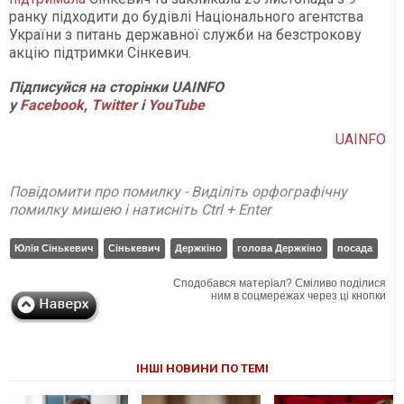
ранку підходити до будівлі Національного агентства
України з питань державної служби на безстрокову
акцію підтримки Сінкевич.
Підписуйся на сторінки UAINFO
у
Facebook
,
Twitter
і
Y
ouTube
UAINFO
Повідомити про помилку - Виділіть орфографічну
помилку мишею і натисніть Ctrl + Enter
Юлія Сінькевич
Сінькевич
Держкіно
голова Держкіно
посада
Сподобався матеріал? Сміливо поділися
ним в соцмережах через ці кнопки
ІНШІ НОВИНИ ПО ТЕМІ