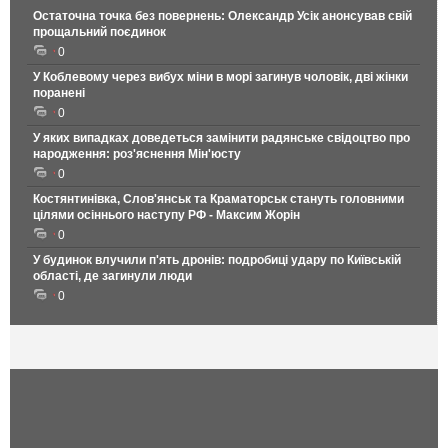
Остаточна точка без повернень: Олександр Усік анонсував свій
прощальний поєдинок
0
У Коблевому через вибух міни в морі загинув чоловік, дві жінки
поранені
0
У яких випадках доведеться замінити радянське свідоцтво про
народження: роз'яснення Мін'юсту
0
Костянтинівка, Слов'янськ та Краматорськ стануть головними
цілями осіннього наступу РФ - Максим Жорін
0
У будинок влучили п'ять дронів: подробиці удару по Київській
області, де загинули люди
0