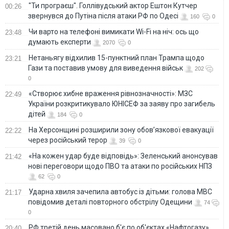
"Ти програєш". Голлівудський актор Ештон Кутчер
00:26
звернувся до Путіна після атаки РФ по Одесі
160
0
Чи варто на телефонi вимикати Wi-Fi на ніч: ось що
23:48
думають експерти
2070
0
Нетаньягу відхилив 15-пунктний план Трампа щодо
23:21
Гази та поставив умову для виведення військ
202
0
«Створює хибне враження рівнозначності»: МЗС
22:49
України розкритикувало ЮНІСЕФ за заяву про загибель
дітей
184
0
На Херсонщині розширили зону обов’язкової евакуації
22:22
через російський терор
39
0
«На кожен удар буде відповідь»: Зеленський анонсував
21:42
нові переговори щодо ПВО та атаки по російських НПЗ
62
0
Ударна хвиля зачепила автобус із дітьми: голова МВС
21:17
повідомив деталі повторного обстрілу Одещини
74
0
РФ третій день масовано б'є по об'єктах «Нафтогазу»
20:40