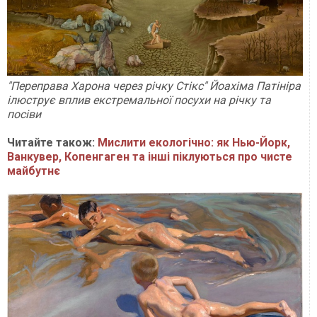
"Переправа Харона через річку Стікс" Йоахіма Патініра
ілюструє вплив екстремальної посухи на річку та
посіви
Читайте також:
Мислити екологічно: як Нью-Йорк,
Ванкувер, Копенгаген та інші піклуються про чисте
майбутнє