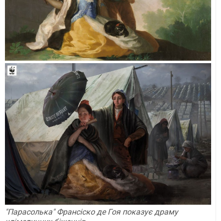
"Парасолька" Франсіско де Гоя показує драму