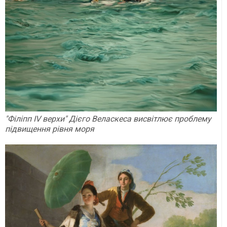
"Філіпп IV верхи" Дієго Веласкеса висвітлює проблему
підвищення рівня моря