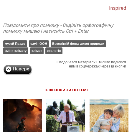
Inspired
Повідомити про помилку - Виділіть орфографічну
помилку мишею і натисніть Ctrl + Enter
музей Прадо
саміт ООН
Всесвітній фонд дикої природи
зміни клімату
клімат
екологія
Сподобався матеріал? Сміливо поділися
ним в соцмережах через ці кнопки
ІНШІ НОВИНИ ПО ТЕМІ