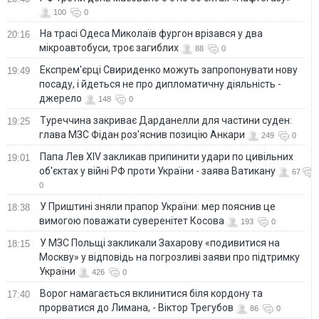
100
0
На трасі Одеса Миколаїв фургон врізався у два
20:16
мікроавтобуси, троє загиблих
88
0
Експрем'єрці Свириденко можуть запропонувати нову
19:49
посаду, і йдеться не про дипломатичну діяльність -
джерело
148
0
Туреччина закриває Дарданелли для частини суден:
19:25
глава МЗС Фідан роз'яснив позицію Анкари
249
0
Папа Лев XIV закликав припинити удари по цивільних
19:01
об'єктах у війні РФ проти України - заява Ватикану
67
0
У Приштині зняли прапор України: мер пояснив це
18:38
вимогою поважати суверенітет Косова
193
0
У МЗС Польщі закликали Захарову «подивитися на
18:15
Москву» у відповідь на погрозливі заяви про підтримку
України
426
0
Ворог намагається вклинитися біля кордону та
17:40
прорватися до Лимана, - Віктор Трегубов
86
0