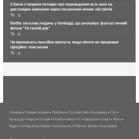
У Києві створили петицію про переведення всіх шкіл на
дистанціне навчання через посилення нічних обстрілів
0
Netflix поселив людину у білборді, що рекламує фантастичний
фільм "Останній дім"
0
Чи призначать пенсійни виплати, якщо ніколи не працював
офіційно: пояснення
0
Головна
•
Головні новини
•
Політика
•
Суспільство
•
Економіка
беспроводной
•
Світ
•
Культура
•
Наука
•
Історія
•
Освіта
•
Авто
•
IT
•
Здоров'я
интернет
•
Спорт
•
Фото
•
Відео
•
Огляд блогосфери
•
Блоголента
•
Рейтинг блогів
киев
•
Блогожаби
и