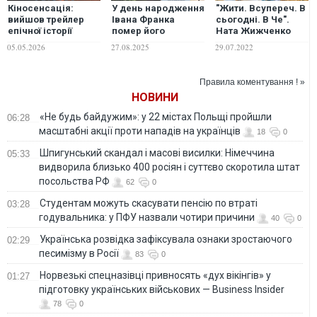
Кіносенсація:
У день народження
"Жити. Всупереч. В
вийшов трейлер
Івана Франка
сьогодні. В Че".
епічної історії
помер його
Ната Жижченко
"Одіссея" від
правнук Петро
показала, як
05.05.2026
27.08.2025
29.07.2022
культового
Галущак
відпочиває в домі
режисера
дідуся та бабусі в
Крістофера Нолана
Чернігові. ФОТО
Правила коментування ! »
НОВИНИ
«Не будь байдужим»: у 22 містах Польщі пройшли
06:28
масштабні акції проти нападів на українців
18
0
Шпигунський скандал і масові висилки: Німеччина
05:33
видворила близько 400 росіян і суттєво скоротила штат
посольства РФ
62
0
Студентам можуть скасувати пенсію по втраті
03:28
годувальника: у ПФУ назвали чотири причини
40
0
Українська розвідка зафіксувала ознаки зростаючого
02:29
песимізму в Росії
83
0
Норвезькі спецназівці привносять «дух вікінгів» у
01:27
підготовку українських військових — Business Insider
78
0