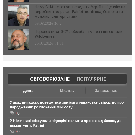
Чому США не готові передати Україні ліцензію на
виробництво ракет Patriot: політика, безпека та
можливі альтернативи
03.08.2026 20:24
Перспектива: ЗСУ добомблять і всі інші склади
Wildberries
23.07.2026 11:31
ОБГОВОРЮВАНЕ
|
ПОПУЛЯРНЕ
День
Місяць
За весь час
У яких випадках доведеться замінити радянське свідоцтво про
народження: роз'яснення Мін'юсту
0
У Німеччині фіксували підозрілі польоти дронів над базою, де
ремонтують Patriot
0