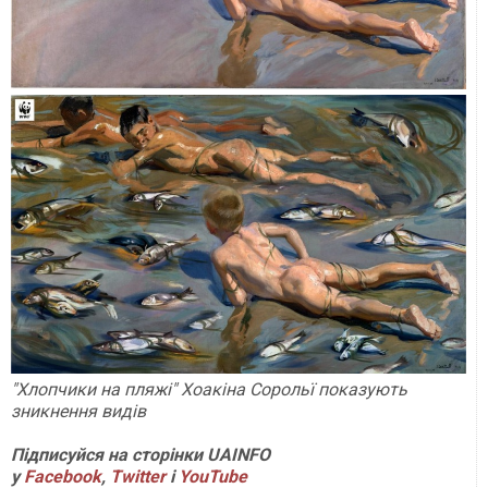
"Хлопчики на пляжі" Хоакіна Сорольї показують
зникнення видів
Підписуйся на сторінки UAINFO
у
Facebook
,
Twitter
і
Y
ouTube