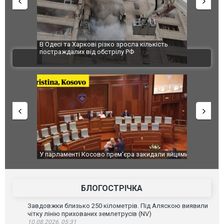
 завод
В Одесі та Харкові різко зросла кількість
Ворог завд
 100%
постраждалих від обстрілу РФ
двоє пора
ВІДЕО
після атак
ькість
У парламенті Косово прем'єра закидали яйцями
Приїхав за
до українс
зіркового 
БЛОГОСТРІЧКА
Завдовжки близько 250 кілометрів. Під Аляскою виявили
чітку лінію прихованих землетрусів (NV)
10.08.2026, 05:31