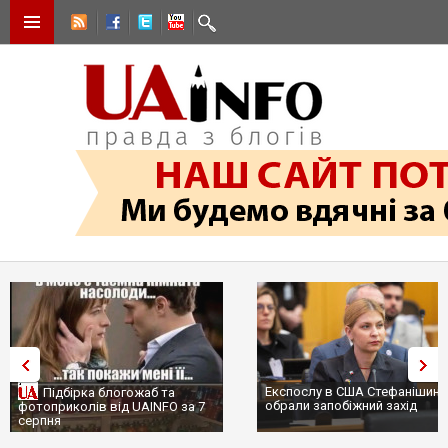
Експослу в США Стефанішиній
Трамп не передасть Україні
обрали запобіжний захід
сотні ракет до Patriot, бо у С
...