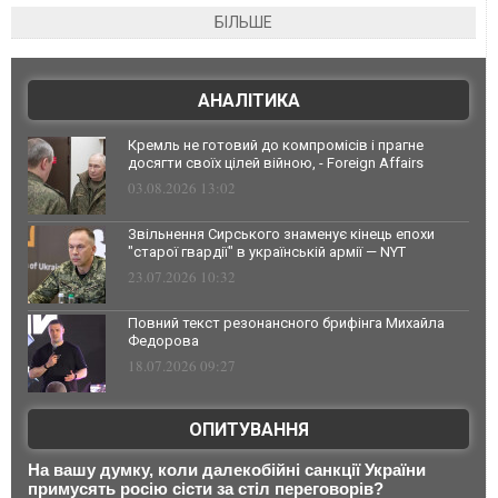
БІЛЬШЕ
АНАЛІТИКА
Кремль не готовий до компромісів і прагне
досягти своїх цілей війною, - Foreign Affairs
03.08.2026 13:02
Звільнення Сирського знаменує кінець епохи
"старої гвардії" в українській армії — NYT
23.07.2026 10:32
Повний текст резонансного брифінга Михайла
Федорова
18.07.2026 09:27
ОПИТУВАННЯ
На вашу думку, коли далекобійні санкції України
примусять росію сісти за стіл переговорів?