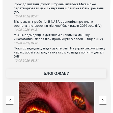
Крок до читання думок. Штучний інтелект Meta може
перетворювати дані сканування мозку на зв’язні речення
(NV)
10.08.2026, 05:01
Відправлять роботів. В NASA розповіли про плани
розпочати створення місячної бази вже в 2029 році (NV)
10.08.2026, 04:31
У США ведмедиця з дитинчам вилізли на машину
й намагались через люк проникнути в салон — відео (NV)
10.08.2026, 04:01
Поки орендодавці підвищують ціни. На українському ринку
нерухомості є житло, на яке стрімко падає попит — деталі
(НВ)
10.08.2026, 03:31
БЛОГОЖАБИ