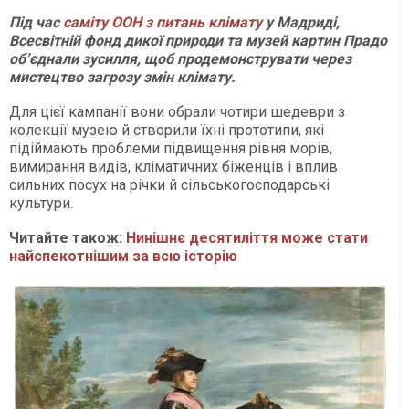
Під час
саміту ООН з питань клімату
у Мадриді,
Всесвітній фонд дикої природи та музей картин Прадо
об’єднали зусилля, щоб продемонструвати через
мистецтво загрозу змін клімату.
Для цієї кампанії вони обрали чотири шедеври з
колекції музею й створили їхні прототипи, які
підіймають проблеми підвищення рівня морів,
вимирання видів, кліматичних біженців і вплив
сильних посух на річки й сільськогосподарські
культури.
Читайте також:
Нинішнє десятиліття може стати
найспекотнішим за всю історію