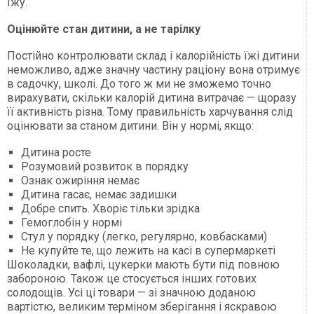
їжу.
Оцінюйте стан дитини, а не тарілку
Постійно контролювати склад і калорійність їжі дитини
неможливо, адже значну частину раціону вона отримує
в садочку, школі. До того ж ми не зможемо точно
вирахувати, скільки калорій дитина витрачає — щоразу
її активність різна. Тому правильність харчування слід
оцінювати за станом дитини. Він у нормі, якщо:
Дитина росте
Розумовий розвиток в порядку
Ознак ожиріння немає
Дитина гасає, немає задишки
Добре спить. Хворіє тільки зрідка
Гемоглобін у нормі
Стул у порядку (легко, регулярно, ковбасками)
Не купуйте те, що лежить на касі в супермаркеті
Шоколадки, вафлі, цукерки мають бути під повною
забороною. Також це стосується інших готових
солодощів. Усі ці товари — зі значною доданою
вартістю, великим терміном зберігання і яскравою