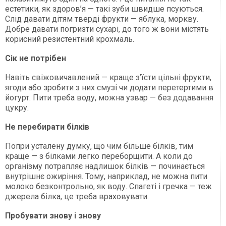
естетики, як здоров’я — такі зуби швидше псуються.
Слід давати дітям тверді фрукти — яблука, моркву.
Добре давати погризти сухарі, до того ж вони містять
корисний резистентний крохмаль.
Сік не потрібен
Навіть свіжовичавлений — краще з’їсти цільні фрукти,
ягоди або зробити з них смузі чи додати перетертими в
йогурт. Пити треба воду, можна узвар — без додавання
цукру.
Не перебирати білків
Попри усталену думку, що чим більше білків, тим
краще — з білками легко переборщити. А коли до
організму потрапляє надлишок білків — починається
внутрішнє ожиріння. Тому, наприклад, не можна пити
молоко безконтрольно, як воду. Спагеті і гречка — теж
джерела білка, це треба враховувати.
Пробувати знову і знову