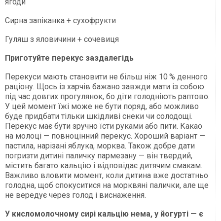
ягоди
Сирна запіканка + сухофрукти
Гуляш з яловичини + сочевиця
Приготуйте перекус заздалегідь
Перекуси мають становити не більш ніж 10 % денного
раціону. Щось із харчів бажано завжди мати із собою
під час довгих прогулянок, бо діти голодніють раптово.
У цей момент їжі може не бути поряд, або можливо
буде придбати тільки шкідливі снеки чи солодощі.
Перекус має бути зручно їсти руками або пити. Какао
на молоці — повноцінний перекус. Хороший варіант —
пастила, нарізані яблука, морква. Також добре дати
погризти дитині паличку пармезану — він твердий,
містить багато кальцію і відповідає дитячим смакам.
Важливо вловити момент, коли дитина вже достатньо
голодна, щоб спокуситися на морквяні палички, але ще
не вередує через голод і виснаження.
У кисломолочному сирі кальцію нема, у йогурті — є