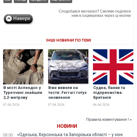
Сподобався матеріал? Сміливо поділися
ним в соцмережах через ці кнопки
ІНШІ НОВИНИ ПО ТЕМІ
В місті Аспендос у
Вже вивели на
Судна, банки та
Туреччині знайшли
тести: Ferrari готує
підприємства:
2,2-метрову
оновлення
Британія
мармурову статую
позашляховика
розширила санкції
07.08.2026
07.08.2026
06.08.2026
бога лікування
Purosangue. ВІДЕО
проти Росії
Правила коментування ! »
НОВИНИ
«Одеська, Херсонська та Запорізька області – у зоні
09:00