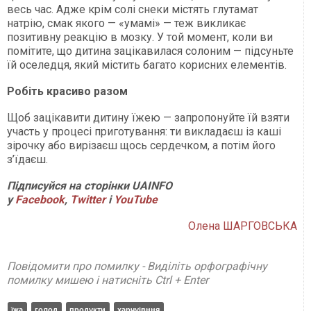
весь час. Адже крім солі снеки містять глутамат
натрію, смак якого — «умамі» — теж викликає
позитивну реакцію в мозку. У той момент, коли ви
помітите, що дитина зацікавилася солоним — підсуньте
їй оселедця, який містить багато корисних елементів.
Робіть красиво разом
Щоб зацікавити дитину їжею — запропонуйте їй взяти
участь у процесі приготування: ти викладаєш із каші
зірочку або вирізаєш щось сердечком, а потім його
з’їдаєш.
Підписуйся на сторінки UAINFO
у
Facebook
,
Twitter
і
Y
ouTube
Олена ШАРГОВСЬКА
Повідомити про помилку - Виділіть орфографічну
помилку мишею і натисніть Ctrl + Enter
їжа
голод
продукти
харчуівння