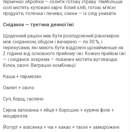
термічної обробки — солити готову страву. Найбільше
солі містять куповані харчі: білий хліб, готові м’ясні
продукти, тістечка і печиво, снеки — їх слід уникати.
Сніданок — третина денної їжі
Щоденний раціон має бути розподілений рівномірно
між сніданком, обідом і вечерею — по 30 %, і
перекусами, які мають бути відділені щонайменше на
2 години від основного прийому їжі. Кожен прийом їжі
— і сніданок зокрема — повинен містити вуглеводи,
білки, овочі. Виграшні комбінації:
Каша + пармезан
Омлет + овочі
Суп, борщ, гаспачо
Сирна запіканка + яйця + борошно + куряче філе +
моцарелла
Йогурт + вівсянка + чіа + какао + тахіні + заморожені