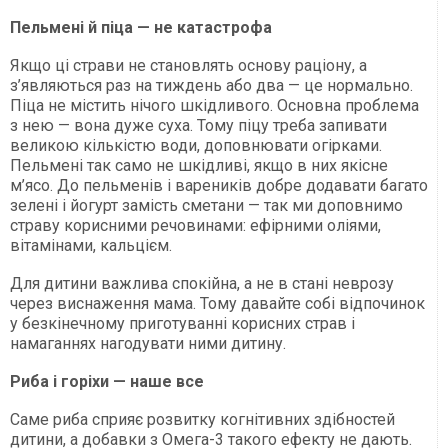
Пельмені й піца — не катастрофа
Якщо ці страви не становлять основу раціону, а
з’являються раз на тиждень або два — це нормально.
Піца не містить нічого шкідливого. Основна проблема
з нею — вона дуже суха. Тому піцу треба запивати
великою кількістю води, доповнювати огірками.
Пельмені так само не шкідливі, якщо в них якісне
м’ясо. До пельменів і вареників добре додавати багато
зелені і йогурт замість сметани — так ми доповнимо
страву корисними речовинами: ефірними оліями,
вітамінами, кальцієм.
Для дитини важлива спокійна, а не в стані неврозу
через виснаження мама. Тому давайте собі відпочинок
у безкінечному приготуванні корисних страв і
намаганнях нагодувати ними дитину.
Риба і горіхи — наше все
Саме риба сприяє розвитку когнітивних здібностей
дитини, а добавки з Омега-3 такого ефекту не дають.