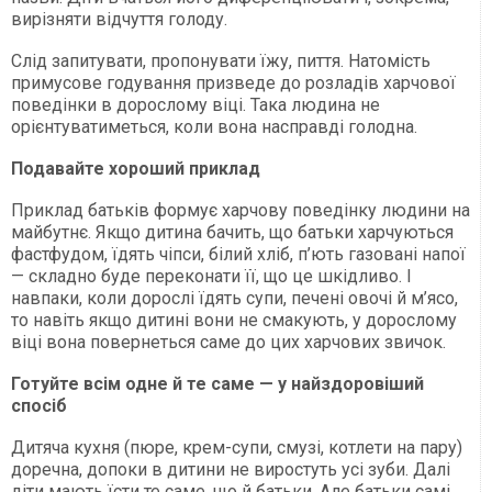
вирізняти відчуття голоду.
Слід запитувати, пропонувати їжу, пиття. Натомість
примусове годування призведе до розладів харчової
поведінки в дорослому віці. Така людина не
орієнтуватиметься, коли вона насправді голодна.
Подавайте хороший приклад
Приклад батьків формує харчову поведінку людини на
майбутнє. Якщо дитина бачить, що батьки харчуються
фастфудом, їдять чіпси, білий хліб, п’ють газовані напої
— складно буде переконати її, що це шкідливо. І
навпаки, коли дорослі їдять супи, печені овочі й м’ясо,
то навіть якщо дитині вони не смакують, у дорослому
віці вона повернеться саме до цих харчових звичок.
Готуйте всім одне й те саме — у найздоровіший
спосіб
Дитяча кухня (пюре, крем-супи, смузі, котлети на пару)
доречна, допоки в дитини не виростуть усі зуби. Далі
діти мають їсти те саме, що й батьки. Але батьки самі