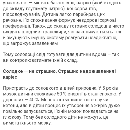
упаковкою — містять багато солі, натрію (якій входить
до складу глутамату натрію), консервантів,
підсолоджувачів. Дитина легко перебирає цих
речовин, і їх споживання формує нездорові харчові
преференції. Також до складу готових солодощів часто
входять шкідливі трансжири, які накопичуються в тілі
й змушують імунну систему реагувати неадекватно,
що загрожує запаленням.
Тому солодощі слід готувати для дитини вдома — так
ви контролюватимете їхній склад.
Солодке — не страшно. Страшно недоживлення і
карієс
Пристрасть до солодкого в дітей природна. У 5 років
мозок дитини споживає 50 % енергії в стані спокою. У
дорослих — 40 %. Мозок «їсть» лише глюкозу чи
кетони, але в дітей процес їх утворення з жирів дуже
повільно запускається, і їхній мозок покладається на
глюкозу. Тому без солодкого діти не можуть, це
вимога їхнього мозку.