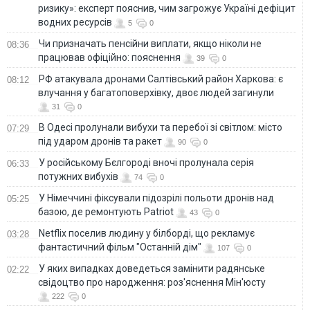
ризику»: експерт пояснив, чим загрожує Україні дефіцит
водних ресурсів
5
0
Чи призначать пенсійни виплати, якщо ніколи не
08:36
працював офіційно: пояснення
39
0
РФ атакувала дронами Салтівський район Харкова: є
08:12
влучання у багатоповерхівку, двоє людей загинули
31
0
В Одесі пролунали вибухи та перебої зі світлом: місто
07:29
під ударом дронів та ракет
90
0
У російському Бєлгороді вночі пролунала серія
06:33
потужних вибухів
74
0
У Німеччині фіксували підозрілі польоти дронів над
05:25
базою, де ремонтують Patriot
43
0
Netflix поселив людину у білборді, що рекламує
03:28
фантастичний фільм "Останній дім"
107
0
У яких випадках доведеться замінити радянське
02:22
свідоцтво про народження: роз'яснення Мін'юсту
222
0