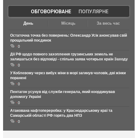
ОБГОВОРЮВАНЕ
|
ПОПУЛЯРНЕ
День
Місяць
За весь час
Остаточна точка без повернень: Олександр Усік анонсував свій
прощальний поєдинок
0
Дії РФ щодо повного захоплення грузинських земель не
залишаться без відповіді - спільна заява чотирьох країн Заходу
0
У Коблевому через вибух міни в морі загинув чоловік, дві жінки
поранені
0
Пентагон усунув від служби генерала, який координував
допомогу Україні
0
Атакована нафтопереробка: у Краснодарському краї та
Самарській області РФ горять два НПЗ
0