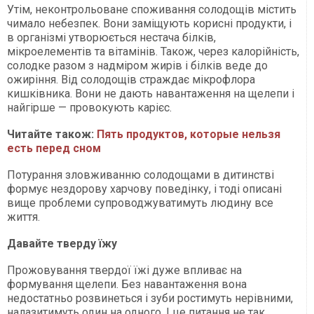
Утім, неконтрольоване споживання солодощів містить
чимало небезпек. Вони заміщують корисні продукти, і
в організмі утворюється нестача білків,
мікроелементів та вітамінів. Також, через калорійність,
солодке разом з надміром жирів і білків веде до
ожиріння. Від солодощів страждає мікрофлора
кишківника. Вони не дають навантаження на щелепи і
найгірше — провокують карієс.
Читайте також:
Пять продуктов, которые нельзя
есть перед сном
Потурання зловживанню солодощами в дитинстві
формує нездорову харчову поведінку, і тоді описані
вище проблеми супроводжуватимуть людину все
життя.
Давайте тверду їжу
Прожовування твердої їжі дуже впливає на
формування щелепи. Без навантаження вона
недостатньо розвинеться і зуби ростимуть нерівними,
налазитимуть один на одного. І це питання не так