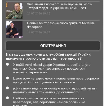
Звільнення Сирського знаменує кінець епохи
"старої гвардії" в українській армії — NYT
23.07.2026 10:32
Повний текст резонансного брифінга Михайла
Федорова
18.07.2026 09:27
ОПИТУВАННЯ
На вашу думку, коли далекобійні санкції України
примусять росію сісти за стіл переговорів?
У найближчі місяці удари України по росії стануть
настільки болючими, що агресору доведеться
поновити перемовини
Цього року не варто чекати поновлення переговорного
процесу. А от наступного - можливо все
рф навпаки піде на ескалацію попри здоровий глузд і
намагатиметься триматися до останнього
Найближчим часом росія може погодитись на
переговори, але серйозних намірів росіяни не
матимуть