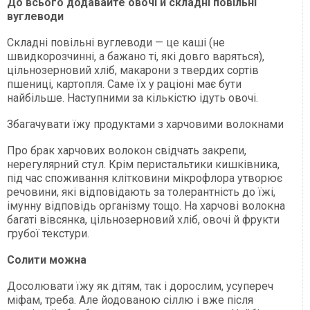
До всього додавайте овочі й складні повільні
вуглеводи
Складні повільні вуглеводи — це каші (не
швидкорозчинні, а бажано ті, які довго варяться),
цільнозерновий хліб, макарони з твердих сортів
пшениці, картопля. Саме їх у раціоні має бути
найбільше. Наступними за кількістю ідуть овочі.
Збагачувати їжу продуктами з харчовими волокнами
Про брак харчових волокон свідчать закрепи,
нерегулярний стул. Крім перистальтики кишківника,
під час споживання клітковини мікрофлора утворює
речовини, які відповідають за толерантність до їжі,
імунну відповідь організму тощо. На харчові волокна
багаті вівсянка, цільнозерновий хліб, овочі й фрукти
грубої текстури.
Солити можна
Досолювати їжу як дітям, так і дорослим, усупереч
міфам, треба. Але йодованою сіллю і вже після