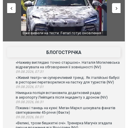
дом та
Вже вивели на тести: Ferrari готує оновлення
Вийшов тре
позашляховика Purosangue. ВІДЕО
фільму "Аф
БЛОГОСТРІЧКА
«Наживу виглядаю точно старшою». Наталія Могилевська
відреагувала на обговорення її зовнішності (NV)
09.08.2026, 07:31
«Живий театр» чи суперечливий тренд:. Як італійські бабусі
в ресторані перетворилися на пастку для туристів (NV)
09.08.2026, 07:01
Німецька поліція встановила додатковий радар
в аеропорту Лейпцига після інциденту з дроном (NV)
09.08.2026, 06:31
Піжама і танець на кухні: Меган Маркл шокувала фанатів
святкуванням 45-річчя (Факти)
09.08.2026, 06:01
«Великі, трохи бешкетні очі». Тренерка Магучіх згадала
перше враження від Ярослави (NV)