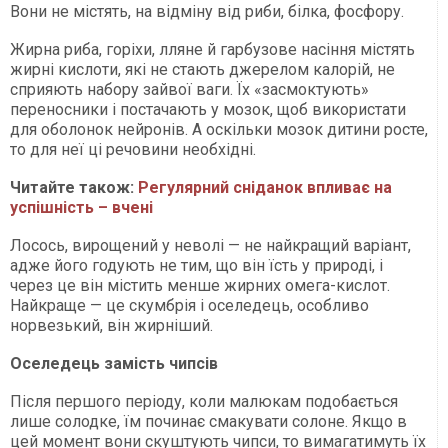
Вони не містять, на відміну від риби, білка, фосфору.
Жирна риба, горіхи, лляне й гарбузове насіння містять
жирні кислоти, які не стають джерелом калорій, не
сприяють набору зайвої ваги. Їх «засмоктують»
переносники і постачають у мозок, щоб використати
для оболонок нейронів. А оскільки мозок дитини росте,
то для неї ці речовини необхідні.
Читайте також:
Регулярний сніданок впливає на
успішність – вчені
Лосось, вирощений у неволі — не найкращий варіант,
адже його годують не тим, що він їсть у природі, і
через це він містить менше жирних омега-кислот.
Найкраще — це скумбрія і оселедець, особливо
норвезький, він жирніший.
Оселедець замість чипсів
Після першого періоду, коли малюкам подобається
лише солодке, їм починає смакувати солоне. Якщо в
цей момент вони скуштують чипси, то вимагатимуть їх