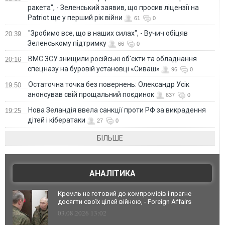
ракета", - Зеленський заявив, що просив ліцензії на
Patriot ще у перший рік війни
61
0
"Зробимо все, що в наших силах", - Вучич обіцяв
20:39
Зеленському підтримку
66
0
ВМС ЗСУ знищили російські об'єкти та обладнання
20:16
спецназу на буровій установці «Сиваш»
96
0
Остаточна точка без повернень: Олександр Усік
19:50
анонсував свій прощальний поєдинок
637
0
Нова Зеландія ввела санкції проти РФ за викрадення
19:25
дітей і кібератаки
27
0
БІЛЬШЕ
АНАЛІТИКА
Кремль не готовий до компромісів і прагне
досягти своїх цілей війною, - Foreign Affairs
03.08.2026 13:02