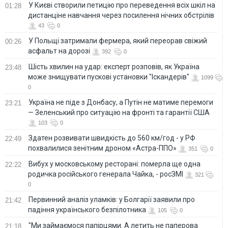
У Києві створили петицію про переведення всіх шкіл на
01:28
дистанціне навчання через посилення нічних обстрілів
43
0
У Польщі затримали фермера, який переорав свіжий
00:26
асфальт на дорозі
392
0
Шість хвилин на удар: експерт розповів, як Україна
23:48
може знищувати пускові установки "Іскандерів"
1099
0
Україна не піде з Донбасу, а Путін не матиме перемоги
23:21
— Зеленський про ситуацію на фронті та гарантії США
103
0
Здатен розвивати швидкість до 560 км/год - у РФ
22:49
похвалилися зенітним дроном «Астра-ППО»
351
0
Вибух у московському ресторані: померла ще одна
22:22
родичка російського генерала Чайка, - росЗМІ
321
0
Первинний аналіз уламків: у Болгарії заявили про
21:42
падіння українського безпілотника
105
0
"Ми займаємося папірцями. А летить не паперова
21:18