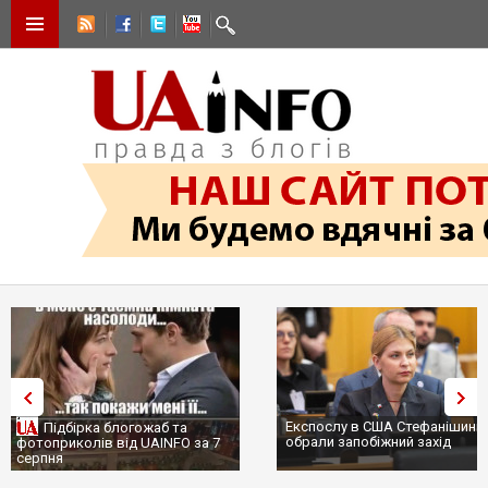
Експослу в США Стефанішиній
Трамп не передасть Україні
обрали запобіжний захід
сотні ракет до Patriot, бо у С
...