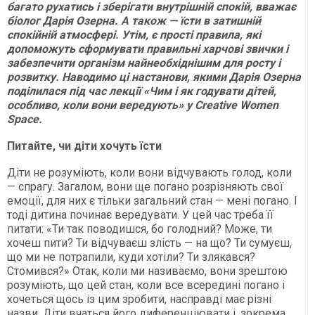
багато рухатись і зберігати внутрішній спокій, вважає
біолог Дарія Озерна. А також — їсти в затишній
спокійній атмосфері. Утім, є прості правила, які
допоможуть сформувати правильні харчові звички і
забезпечити організм найнеобхіднішим для росту і
розвитку. Наводимо ці настанови, якими Дарія Озерна
поділилася під час лекції «Чим і як годувати дітей,
особливо, коли вони вередують» у Creative Women
Space.
Питайте, чи діти хочуть їсти
Діти не розуміють, коли вони відчувають голод, коли
— спрагу. Загалом, вони ще погано розрізняють свої
емоції, для них є тільки загальний стан — мені погано. І
тоді дитина починає вередувати. У цей час треба її
питати: «Ти так поводишся, бо голодний? Може, ти
хочеш пити? Ти відчуваєш злість — на що? Ти сумуєш,
що ми не потрапили, куди хотіли? Ти злякався?
Стомився?» Отак, коли ми називаємо, вони зрештою
розуміють, що цей стан, коли все всередині погано і
хочеться щось із цим зробити, насправді має різні
назви. Діти вчаться його диференціювати і, зокрема,