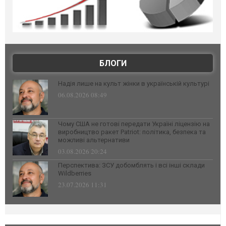
БЛОГИ
Надія лише на культ жінки в українській культурі
06.08.2026 08:49
Чому США не готові передати Україні ліцензію на
виробництво ракет Patriot: політика, безпека та
можливі альтернативи
03.08.2026 20:24
Перспектива: ЗСУ добомблять і всі інші склади
Wildberries
23.07.2026 11:31