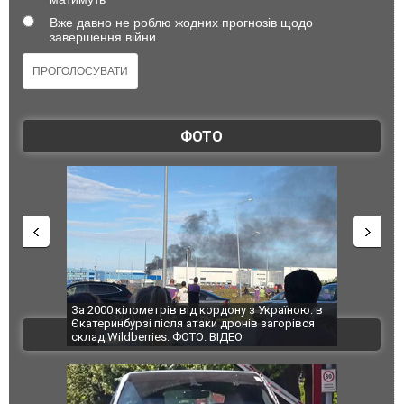
Вже давно не роблю жодних прогнозів щодо
завершення війни
ФОТО
по Сумах,
За 2000 кілометрів від кордону з Україною: в
"Мої іграш
траждали
Єкатеринбурзі після атаки дронів загорівся
суперкарів
ВІДЕО
ині. ФОТО
склад Wildberries. ФОТО. ВІДЕО