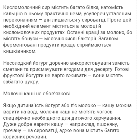
Кисломолочний сир містить багато білка, натомість
кальцію в ньому практично нема, усупереч усталеним
переконанням — він лишається у сироватці. Проте цей
необхідний елемент міститься в молоці й
кисломолочних продуктах. Останні кращі за молоко, бо
містять бонуси — молочнокислі бактерії. Загалом
ферментовані продукти краще сприймаються
кишківником.
Несолодкий йогурт доречно використовувати замість
сметани та присмачувати ягодами для десерту. Готові
фруктові йогурти не варто вживати — вони містять
забагато цукру.
Молочні каші не обов’язкові
Якщо дитина їсть йогурт або п’є молоко — кашу можна
варити на воді, молочні каші не містять чогось
специфічно необхідного для дитячого харчування.
Дуже добре варити кашу — наприклад, пшоняну,
гречану — на сироватці, адже вона містить багато
корисних речовин.