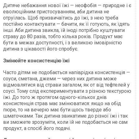
Дитяче небажання нової їжі — неофобія — природне і є
еволюційним пристосуванням, аби дитина не
отруїлась. Щоб призвичаїтись до їжі, з нею треба
постійно контактувати — бачити, як її готують, як їдять
інші. Аби дитина звикла, їй іноді потрібно куштувати
страву до 80 разів, тобто кілька років. Продукт має
бути в межах доступності, і з великою імовірністю
дитина з цікавості його спробує.
Змінюйте консистенцію їжі
Часто дітям не подобається напіврідка консистенція —
соуси, сметана, джеми — через них дитина може
відмовлятися від страви загалом, як от від тефтелей у
соусі. Тому слід експериментувати з різною текстурою
їжі. До того ж протягом одного-кількох днів
консистенція страв має змінюватися: якщо на обід
пюре, то на вечерю має бути щось тверде або
шматочками. Так дитина звикатиме до різної їжі і так
ви зможете зрозуміти, коли їй не подобається не сам
продукт, а спосіб його подачі.