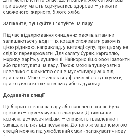
при цьому мають харчуватись здорово — уникати
смаженого, жирного, білого хліба.
Запікайте, тушкуйте і готуйте на пару
Під час відварювання очищених овочів вітаміни
залишаються у воді — їх краще споживати разом із
цією рідиною, наприклад, у вигляді супу, при цьому не
слід їх переварювати. Для салату буряк, картоплю,
моркву варіть у лушпинні. Найкорисніше овочі запекти
або приготувати на пару. Також можна тушкувати з
невеликою кількістю олії в мультиварці або під
кришкою. М’ясо — запекти у фользі або стушкувати,
приготувати котлети на пару або в духовці.
Додавайте спеції
Щоб приготована на пару або запечена їжа не була
прісною — присмачуйте її спеціями. Дітям вони
корисні, всупереч міфам, — сприяють травленню і
захищають їжу від псування. До того ж за допомогою
спецій можна під улюблений смак «запакувати» нову