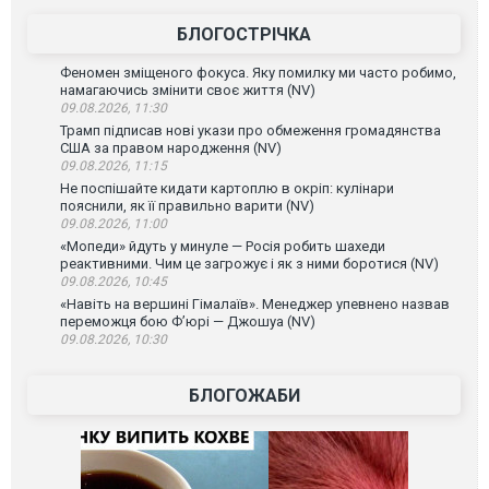
БЛОГОСТРІЧКА
Феномен зміщеного фокуса. Яку помилку ми часто робимо,
намагаючись змінити своє життя (NV)
09.08.2026, 11:30
Трамп підписав нові укази про обмеження громадянства
США за правом народження (NV)
09.08.2026, 11:15
Не поспішайте кидати картоплю в окріп: кулінари
пояснили, як її правильно варити (NV)
09.08.2026, 11:00
«Мопеди» йдуть у минуле — Росія робить шахеди
реактивними. Чим це загрожує і як з ними боротися (NV)
09.08.2026, 10:45
«Навіть на вершині Гімалаїв». Менеджер упевнено назвав
переможця бою Ф’юрі — Джошуа (NV)
09.08.2026, 10:30
БЛОГОЖАБИ