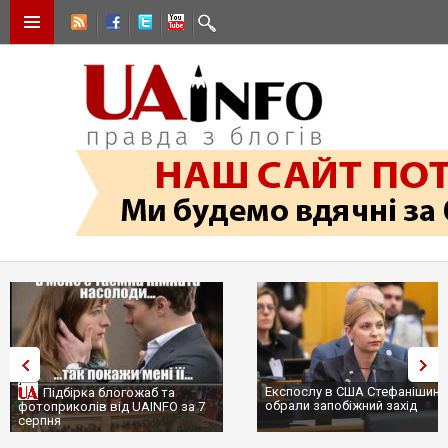
Експослу в США Стефанішиній
Підбірка блогожаб та
обрали запобіжний захід
фотоприколів від UAINFO за 7
серпня