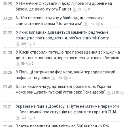
У Німеччині фіксували підозрілі польоти дронів над
05:25
базою, де ремонтують Patriot
65
0
Netflix поселив людину у білборді, що рекламує
03:28
фантастичний фільм "Останній дім"
154
0
У яких випадках доведеться замінити радянське
02:22
свідоцтво про народження: роз'яснення Мін'юсту
306
0
У Києві створили петицію про переведення всіх шкіл на
01:28
дистанціне навчання через посилення нічних обстрілів
59
0
У Польщі затримали фермера, який переорав свіжий
00:26
асфальт на дорозі
539
0
Шість хвилин на удар: експерт розповів, як Україна
23:48
може знищувати пускові установки "Іскандерів"
1288
0
Україна не піде з Донбасу, а Путін не матиме перемоги
23:21
— Зеленський про ситуацію на фронті та гарантії США
127
0
Здатен розвивати швидкість до 560 км/год - у РФ
22:49