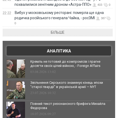
похвалилися зенітним дроном «Астра-ППО»
403
0
Вибух у московському ресторані: померла ще одна
22:22
родичка російського генерала Чайка, - росЗМІ
387
0
БІЛЬШЕ
АНАЛІТИКА
Кремль не готовий до компромісів і прагне
досягти своїх цілей війною, - Foreign Affairs
03.08.2026 13:02
Звільнення Сирського знаменує кінець епохи
"старої гвардії" в українській армії — NYT
23.07.2026 10:32
Повний текст резонансного брифінга Михайла
Федорова
18.07.2026 09:27