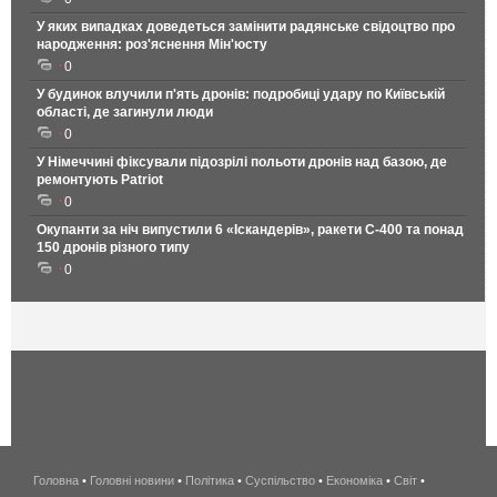
У яких випадках доведеться замінити радянське свідоцтво про
народження: роз'яснення Мін'юсту
0
У будинок влучили п'ять дронів: подробиці удару по Київській
області, де загинули люди
0
У Німеччині фіксували підозрілі польоти дронів над базою, де
ремонтують Patriot
0
Окупанти за ніч випустили 6 «Іскандерів», ракети С-400 та понад
150 дронів різного типу
0
Головна
•
Головні новини
•
Політика
•
Суспільство
•
Економіка
беспроводной
•
Світ
•