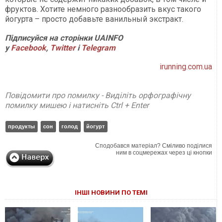
фруктов. Хотите немного разнообразить вкус такого
йогурта – просто добавьте ванильный экстракт.
Підписуйся на сторінки UAINFO
у
Facebook
,
Twitter
і
Telegram
irunning.com.ua
Повідомити про помилку - Виділіть орфографічну
помилку мишею і натисніть Ctrl + Enter
продукты
сон
голод
йогурт
Сподобався матеріал? Сміливо поділися
ним в соцмережах через ці кнопки
ІНШІ НОВИНИ ПО ТЕМІ