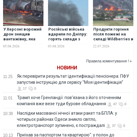
У Херсоні ворожий
Російські війська
Продукти горіння
дрон знищив
вдарили по Дніпру:
після пожежі на
вантажівку, яка
горять склади з
складі Wildberries в
доставляла
продуктами
Краснодарі можуть
05.08.2026
03.08.2026
22.07.2026
продукти до
дістатися палацу
супермаркету.
Путіна в
ВІДЕО
Геленджику
Правила коментування ! »
НОВИНИ
Як перевірити результат ідентифікації пенсіонера: ПФУ
11:25
запустив інструкцію для сервісу "Моя ідентифікація"
17
0
Трамп хоче Гренландії: пов'язана з його оточенням
11:01
компанія вже везе туди бурове обладнання
47
0
Наслідки масованої нічної атаки ракет та БПЛА: у
10:38
чотирьох районах Одеси зникло світло,
електротранспорт зупинено, є постраждалі
37
0
Приїхав за паспортом та квартирою": у полон до
10:13