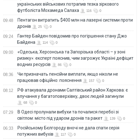
українських військових потрапив тезка зіркового
футболіста Мохамеда Салаха
116
0
Пентагон витратить $400 млн на лазерні системи проти
09:48
дронів
25
0
Гантер Байден повідомив про погіршення стану Джо
09:24
Байдена
114
0
«Одеська, Херсонська та Запорізька області – у зоні
09:00
ризику»: експерт пояснив, чим загрожує Україні дефіцит
водних ресурсів
86
0
Чи призначать пенсійни виплати, якщо ніколи не
08:36
працював офіційно: пояснення
157
0
РФ атакувала дронами Салтівський район Харкова: є
08:12
влучання у багатоповерхівку, двоє людей загинули
68
0
В Одесі пролунали вибухи та почалися перебої зі
07:29
світлом: місто під ударом дронів та ракет
139
0
Російському Бєлгороду вночі не дала спати серія
06:33
потужних вибухів
117
0