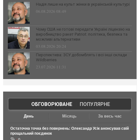
Надія лише на культ жінки в українській культурі
06.08.2026 08:49
Чому США не готові передати Україні ліцензію на
виробництво ракет Patriot: політика, безпека та
можливі альтернативи
03.08.2026 20:24
Перспектива: ЗСУ добомблять і всі інші склади
Wildberries
23.07.2026 11:31
ОБГОВОРЮВАНЕ
|
ПОПУЛЯРНЕ
День
Місяць
За весь час
Остаточна точка без повернень: Олександр Усік анонсував свій
прощальний поєдинок
0