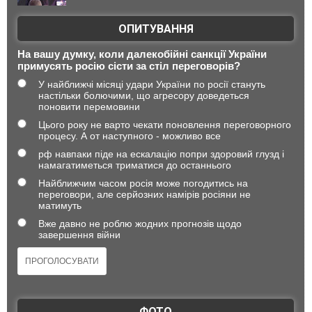
ОПИТУВАННЯ
На вашу думку, коли далекобійні санкції України
примусять росію сісти за стіл переговорів?
У найближчі місяці удари України по росії стануть
настільки болючими, що агресору доведеться
поновити перемовини
Цього року не варто чекати поновлення переговорного
процесу. А от наступного - можливо все
рф навпаки піде на ескалацію попри здоровий глузд і
намагатиметься триматися до останнього
Найближчим часом росія може погодитись на
переговори, але серйозних намірів росіяни не
матимуть
Вже давно не роблю жодних прогнозів щодо
завершення війни
ФОТО