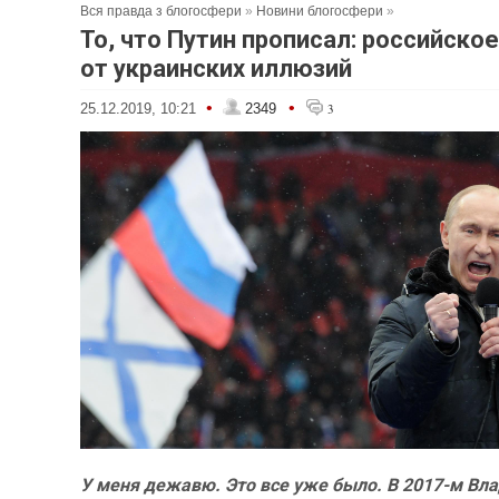
Вся правда з блогосфери
»
Новини блогосфери
»
То, что Путин прописал: российско
от украинских иллюзий
•
•
25.12.2019, 10:21
2349
3
У меня дежавю. Это все уже было. В 2017-м Вл