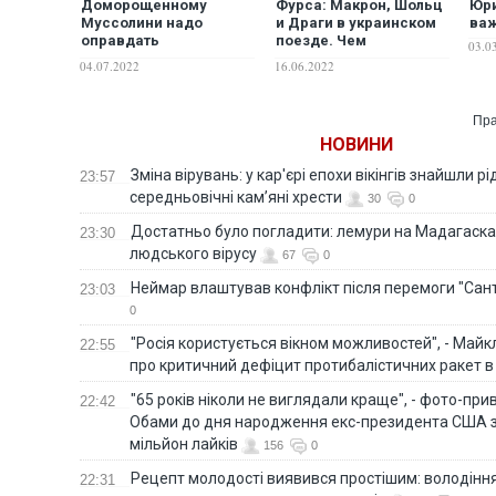
Доморощенному
Фурса: Макрон, Шольц
Юри
Муссолини надо
и Драги в украинском
ва
оправдать
поезде. Чем
03.0
"завтрашние"
недовольны
04.07.2022
16.06.2022
обстрелы российскими
украинцы?
"Искандерами"
украинских городов с
Пра
территории Беларуси, –
НОВИНИ
Касьянов
Зміна вірувань: у кар'єрі епохи вікінгів знайшли рід
23:57
середньовічні кам’яні хрести
30
0
Достатньо було погладити: лемури на Мадагаска
23:30
людського вірусу
67
0
Неймар влаштував конфлікт після перемоги "Сан
23:03
0
"Росія користується вікном можливостей", - Майк
22:55
про критичний дефіцит протибалістичних ракет в 
"65 років ніколи не виглядали краще", - фото-пр
22:42
Обами до дня народження екс-президента США 
мільйон лайків
156
0
Рецепт молодості виявився простішим: володінн
22:31