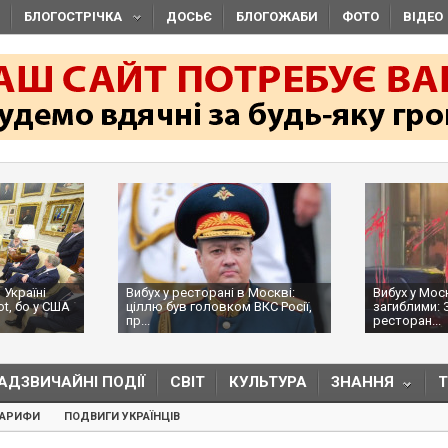
БЛОГОСТРІЧКА
ДОСЬЄ
БЛОГОЖАБИ
ФОТО
ВІДЕО
 Україні
Вибух у ресторані в Москві:
Вибух у Мос
ot, бо у США
ціллю був головком ВКС Росії,
загиблими: 
пр...
ресторан...
АДЗВИЧАЙНІ ПОДІЇ
СВІТ
КУЛЬТУРА
ЗНАННЯ
ТАРИФИ
ПОДВИГИ УКРАЇНЦІВ