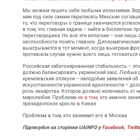
Мы можем тешить себя любыми иллюзиями. Верит
нам под силу самим переписать Минские соглаше
то, что переговоры о границе увенчаются успехом
в том, что главная задача – найти в бюллетене п
переговорщика. Но все эти иллюзии – они лишь 
неспособности понять главное. Дипломатическая
выигрывается в тот момент, когда выиграна фро
противном случае нужно всего лишь готовиться 
Российская забетонированная стабильность – это 
должно балансировать украинский хаос. Любые 
кремлевские оплеухи – наподобие заявлений об
искусственности украинской идентичности – до
роль лекарства. Которое должно излечивать от 
миролюбия. Проблема
не в том
, кто именно зани
президентское кресло в Киеве.
Проблема в том, кто занимает его в Москве.
Підписуйся на сторінки UAINFO у
Facebook
,
Twitt