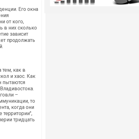
енции. Его окна
ения
и от кого,
ь в них сколько
етие зависит
жет продолжать
й.
 тем, как в
кол и хаос. Как
н пытаются
 Владивостока.
рговли –
оммуникации, то
ента, когда они
 территории",
ерии тридцать