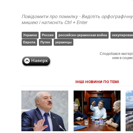
Повідомити про помилку - Виділіть орфографічн
мишею і натисніть Ctrl + Enter
Украина
Россия
российско-украинская война
оккупирова
Европа
Путин
украинцы
Сподобався матері
ним в соцме
ІНШІ НОВИНИ ПО ТЕМІ