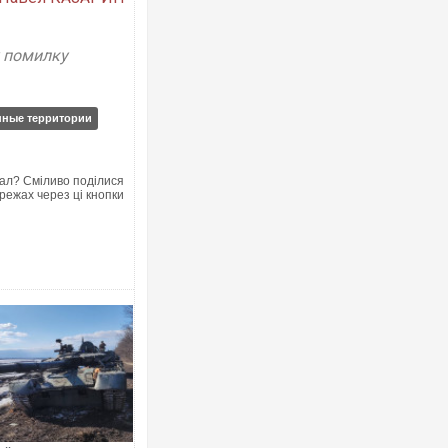
у помилку
нные территории
ал? Сміливо поділися
режах через ці кнопки