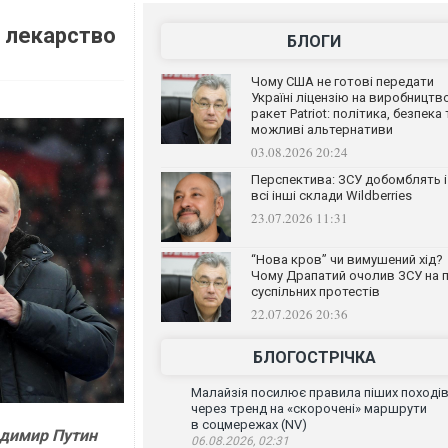
е лекарство
БЛОГИ
Чому США не готові передати
Україні ліцензію на виробництв
ракет Patriot: політика, безпека 
можливі альтернативи
03.08.2026 20:24
Перспектива: ЗСУ добомблять і
всі інші склади Wildberries
23.07.2026 11:31
“Нова кров” чи вимушений хід?
Чому Драпатий очолив ЗСУ на п
суспільних протестів
22.07.2026 20:36
БЛОГОСТРІЧКА
Малайзія посилює правила піших поході
через тренд на «скорочені» маршрути
в соцмережах (NV)
адимир Путин
06.08.2026, 02:31