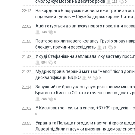
омолоджує мозок на десяток років
112
0
На кордоні з Білоруссю виявили вже третій за ост
22:13
підземний тунель — Служба держохорони Литви
Audi готується до випуску нового покоління поз
22:02
148
0
Повторення липневого колапсу: Грузію знову нак
21:55
блекаут, причини розслідують
71
0
У суді Стефанішина заплакала: яку заставу прос
21:43
894
0
Мудрик провів перший матч за "Челсі" після допін
21:32
дискваліфікації. ВІДЕО
86
0
Залужний не брав участі у зустрічі з новим мініс
21:14
Британії в Києві: в ОП та в оточенні посла дають 
208
0
У Києві завтра - сильна спека, +37+39 градусів. -
21:02
0
Україна та Польща погодили наступні кроки щодо 
20:53
Львові підбили підсумки виконання домовленост