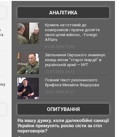
АНАЛІТИКА
Кремль не готовий до
о
компромісів і прагне досягти
та
своїх цілей війною, - Foreign
Affairs
03.08.2026 13:02
Звільнення Сирського знаменує
кінець епохи "старої гвардії" в
українській армії — NYT
23.07.2026 10:32
Повний текст резонансного
іку
брифінга Михайла Федорова
18.07.2026 09:27
ОПИТУВАННЯ
в
На вашу думку, коли далекобійні санкції
України примусять росію сісти за стіл
переговорів?