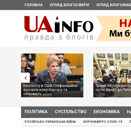
ГОЛОВНА
ОГЛЯД БЛОГОСФЕРИ
ОГЛЯД БЛОГОЖАБ
Експослу в США Стефанішиній
Трамп не передасть
вручили нову підозру та
сотні ракет до Patri
обирають...
...
ПОЛІТИКА
СУСПІЛЬСТВО
ЕКОНОМІКА
Н
РОСІЙСЬКО-УКРАЇНСЬКА ВІЙНА
КОРОНАВІРУС COVID-19