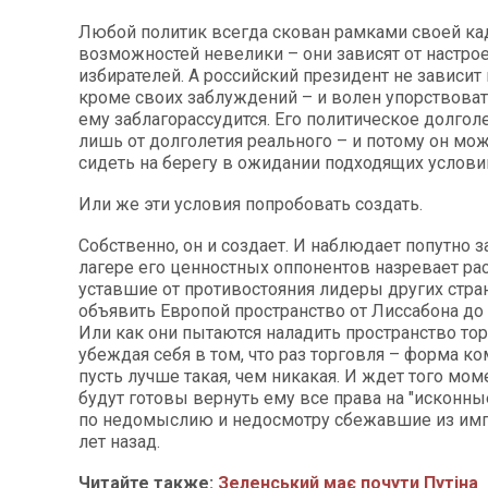
Любой политик всегда скован рамками своей кад
возможностей невелики – они зависят от настро
избирателей. А российский президент не зависит н
кроме своих заблуждений – и волен упорствоват
ему заблагорассудится. Его политическое долгол
лишь от долголетия реального – и потому он мо
сидеть на берегу в ожидании подходящих услови
Или же эти условия попробовать создать.
Собственно, он и создает. И наблюдает попутно за
лагере его ценностных оппонентов назревает рас
уставшие от противостояния лидеры других стра
объявить Европой пространство от Лиссабона до
Или как они пытаются наладить пространство то
убеждая себя в том, что раз торговля – форма к
пусть лучше такая, чем никакая. И ждет того мом
будут готовы вернуть ему все права на "исконные
по недомыслию и недосмотру сбежавшие из имп
лет назад.
Читайте также:
Зеленський має почути Путіна