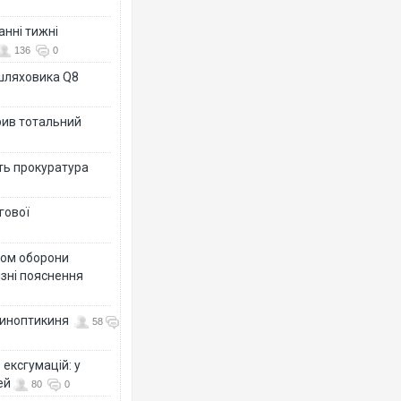
анні тижні
136
0
ашляховика Q8
рив тотальний
ить прокуратура
гової
тром оборони
різні пояснення
 синоптикиня
58
ексгумацій: у
ей
80
0