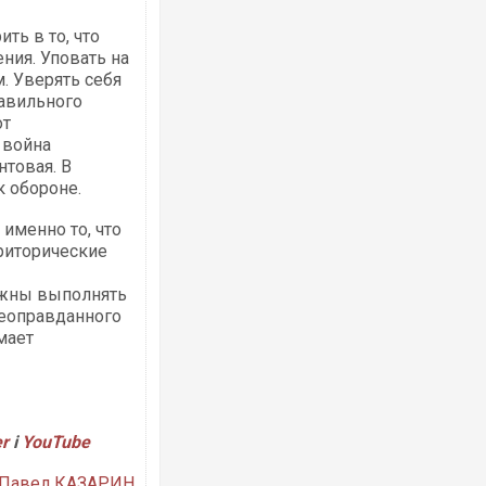
ь в то, что
ния. Уповать на
. Уверять себя
Українські надзвичайники врятували 
равильного
під час ліквідації масштабної лісової 
от
Франції
 война
нтовая. В
к обороне.
именно то, что
риторические
лжны выполнять
неоправданного
мает
Неймар влаштував конфлікт після пе
"Сантоса". ВІДЕО
er
і
Y
ouTube
Павел КАЗАРИН