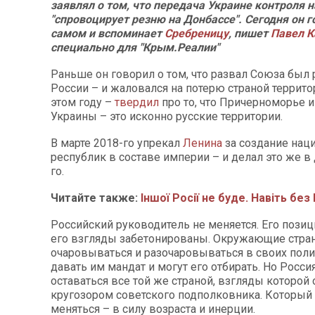
заявлял о том, что передача Украине контроля 
"спровоцирует резню на Донбассе". Сегодня он г
самом и вспоминает
Сребреницу
, пишет
Павел К
специально для "Крым.Реалии"
Раньше он говорил о том, что развал Союза был
России – и жаловался на потерю страной террито
этом году –
твердил
про то, что Причерноморье и
Украины – это исконно русские территории.
В марте 2018-го упрекал
Ленина
за создание нац
республик в составе империи – и делал это же в
го.
Читайте также:
Іншої Росії не буде. Навіть без
Российский руководитель не меняется. Его позиц
его взгляды забетонированы. Окружающие стра
очаровываться и разочаровываться в своих поли
давать им мандат и могут его отбирать. Но Росси
оставаться все той же страной, взгляды которой
кругозором советского подполковника. Который 
меняться – в силу возраста и инерции.