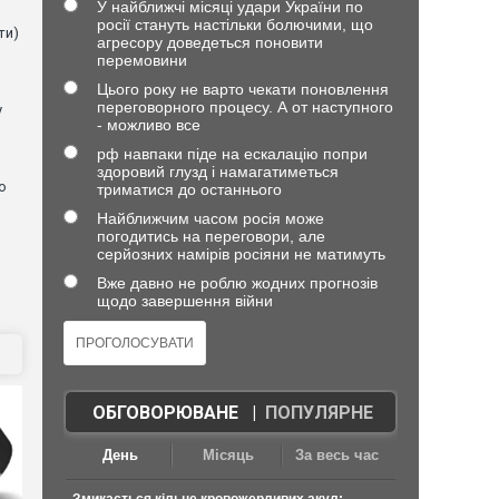
У найближчі місяці удари України по
росії стануть настільки болючими, що
ти)
агресору доведеться поновити
перемовини
Цього року не варто чекати поновлення
переговорного процесу. А от наступного
у
- можливо все
рф навпаки піде на ескалацію попри
здоровий глузд і намагатиметься
о
триматися до останнього
Найближчим часом росія може
погодитись на переговори, але
серйозних намірів росіяни не матимуть
Вже давно не роблю жодних прогнозів
щодо завершення війни
ОБГОВОРЮВАНЕ
|
ПОПУЛЯРНЕ
День
Місяць
За весь час