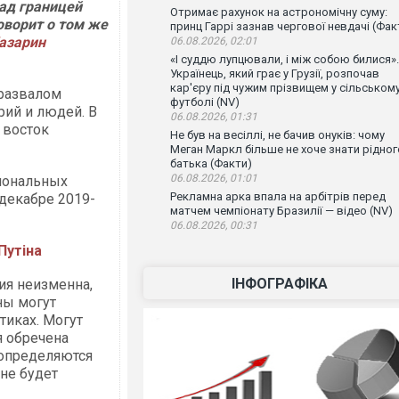
над границей
Отримає рахунок на астрономічну суму:
оворит о том же
принц Гаррі зазнав чергової невдачі (Фак
азарин
06.08.2026, 02:01
«І суддю лупцювали, і між собою билися».
Українець, який грає у Грузії, розпочав
кар'єру під чужим прізвищем у сільськом
 развалом
футболі (NV)
рий и людей. В
06.08.2026, 01:31
 восток
Не був на весіллі, не бачив онуків: чому
Меган Маркл більше не хоче знати рідног
батька (Факти)
06.08.2026, 01:01
иональных
Рекламна арка впала на арбітрів перед
 декабре 2019-
матчем чемпіонату Бразилії — відео (NV)
06.08.2026, 00:31
 Путіна
ІНФОГРАФІКА
ия неизменна,
ны могут
тиках. Могут
я обречена
 определяются
не будет