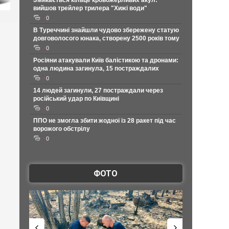
Змикається кільце кровожерливих акул:
вийшов трейлер трилера "Хижі води"
0
В Туреччині знайшли чудово збережену статую
довговолосого юнака, створену 2500 років тому
0
Росіяни атакували Київ балістикою та дронами:
одна людина загинула, 15 постраждалих
0
14 людей загинули, 27 постраждали через
російський удар по Київщині
0
ППО не змогла збити жодної із 28 ракет під час
ворожого обстрілу
0
ФОТО