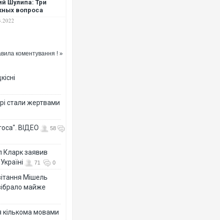
й Шулипа: Три
жных вопроса
3.2022
вила коментування ! »
кісні
рі стали жертвами
тоса". ВІДЕО
58
л Кларк заявив
Україні
71
0
ивітання Мішель
зібрало майже
я кількома мовами