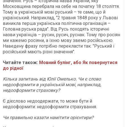
значенні. Русь – історична назва України, яку
Московщина перебрала на себе на початку 18 століття.
Тому в українській мові руський – те саме, що й
український. Наприклад, "2 травня 1848 року у Львові
виникла перша українська політична організація –
Головна руська рада". Від Русь походять історичні
назви українців – русин, русич, руснак. Тому про росіян
ми кажемо росіяни, а їхню мову звемо російською.
Наведену фразу потрібно перекласти так: "Руський і
російський мають різні значення".
Читайте також:
Мовний булінг, або Як повернутися
до рідної
Кілька запитань від Юлії Омелько. Чи є слово
недооформити в українській мові, наприклад,
недооформити страховку?
Є дієслово недоодержати, то може бути й
недооформити: недооформити страхування.
Чи правильно казати намітити орієнтири?