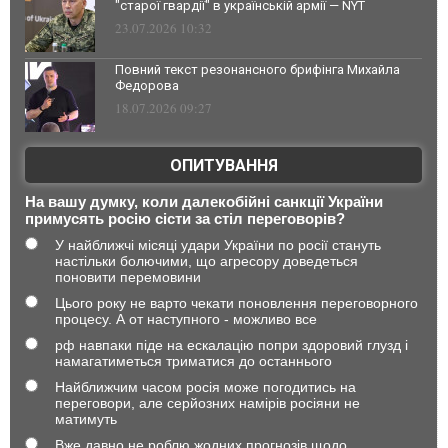
"старої гвардії" в українській армії — NYT
23.07.2026 10:32
Повний текст резонансного брифінга Михайла
Федорова
18.07.2026 09:27
ОПИТУВАННЯ
На вашу думку, коли далекобійні санкції України
примусять росію сісти за стіл переговорів?
У найближчі місяці удари України по росії стануть
настільки болючими, що агресору доведеться
поновити перемовини
Цього року не варто чекати поновлення переговорного
процесу. А от наступного - можливо все
рф навпаки піде на ескалацію попри здоровий глузд і
намагатиметься триматися до останнього
Найближчим часом росія може погодитись на
переговори, але серйозних намірів росіяни не
матимуть
Вже давно не роблю жодних прогнозів щодо