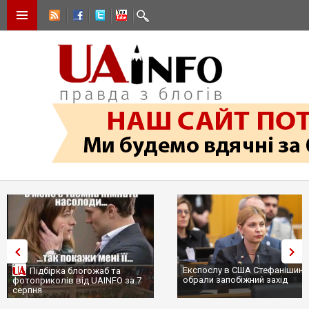
Експослу в США Стефанішині
Підбірка блогожаб та
обрали запобіжний захід
фотоприколів від UAINFO за 7
серпня