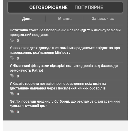
ОБГОВОРЮВАНЕ
|
ПОПУЛЯРНЕ
День
Місяць
За весь час
Остаточна точка без повернень: Олександр Усік анонсував свій
прощальний поєдинок
0
У яких випадках доведеться замінити радянське свідоцтво про
народження: роз'яснення Мін'юсту
0
У Німеччині фіксували підозрілі польоти дронів над базою, де
ремонтують Patriot
0
У Києві створили петицію про переведення всіх шкіл на
дистанціне навчання через посилення нічних обстрілів
0
Netflix поселив людину у білборді, що рекламує фантастичний
фільм "Останній дім"
0