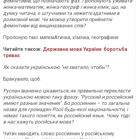
фемінітивів, що позначають фах. Пропонують уживати
жінка-математик, жінка-географ і жінка-хімік, що, на
думку читача, є штучними та нежиттєздатними в
розмовній мові. Чи можна утворити прийнятні
фемінітиви від вищеназваних слів?
Пропоную такі: матемАтичка, хІмічка, географиня.
Читайте також:
Державна мова України: боротьба
триває
Як сказати українською "не хватало, чтобы"?
Бракувало, щоб.
Руслан Іваненко цікавиться, як правильно перекласти
українською мовою таку фразу: "Русский и российский
имеют разные значения". Бо россиянин – то загальна
назва для громадян Росії будь-якої національности, і
немає такого поняття, як российский язык. Чому тоді
в нас кажуть російська мова?
Читач наводить слово россиянин у російському