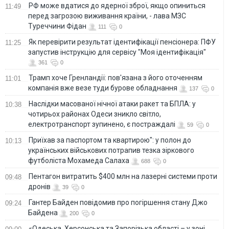
РФ може вдатися до ядерної зброї, якщо опиниться
11:49
перед загрозою виживання країни, - лава МЗС
Туреччини Фідан
111
0
Як перевірити результат ідентифікації пенсіонера: ПФУ
11:25
запустив інструкцію для сервісу "Моя ідентифікація"
361
0
Трамп хоче Гренландії: пов'язана з його оточенням
11:01
компанія вже везе туди бурове обладнання
137
0
Наслідки масованої нічної атаки ракет та БПЛА: у
10:38
чотирьох районах Одеси зникло світло,
електротранспорт зупинено, є постраждалі
59
0
Приїхав за паспортом та квартирою": у полон до
10:13
українських військових потрапив тезка зіркового
футболіста Мохамеда Салаха
688
0
Пентагон витратить $400 млн на лазерні системи проти
09:48
дронів
39
0
Гантер Байден повідомив про погіршення стану Джо
09:24
Байдена
200
0
«Одеська, Херсонська та Запорізька області – у зоні