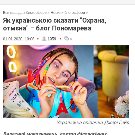
Вся правда з блогосфери
»
Новини блогосфери
»
Як українською сказати "Охрана,
отмєна" – блог Пономарева
•
•
01.01.2020, 19:06
1959
0
Українська співачка Джері Гейл
Видатний мовознавець, доктор філологічних