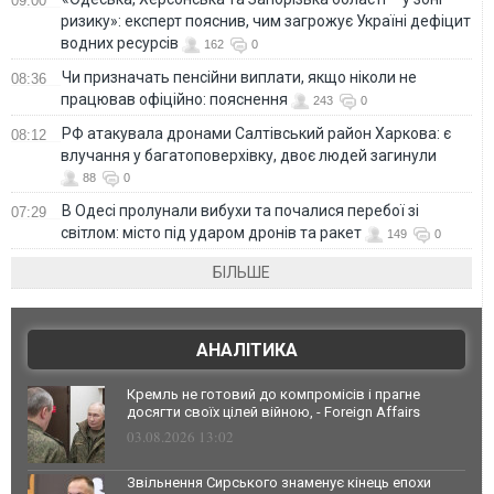
09:00
ризику»: експерт пояснив, чим загрожує Україні дефіцит
водних ресурсів
162
0
Чи призначать пенсійни виплати, якщо ніколи не
08:36
працював офіційно: пояснення
243
0
РФ атакувала дронами Салтівський район Харкова: є
08:12
влучання у багатоповерхівку, двоє людей загинули
88
0
В Одесі пролунали вибухи та почалися перебої зі
07:29
світлом: місто під ударом дронів та ракет
149
0
БІЛЬШЕ
АНАЛІТИКА
Кремль не готовий до компромісів і прагне
досягти своїх цілей війною, - Foreign Affairs
03.08.2026 13:02
Звільнення Сирського знаменує кінець епохи