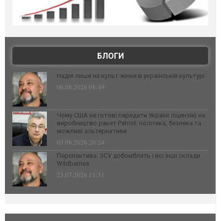
БЛОГИ
Надія лише на культ жінки в українській культурі
06.08.2026 08:49
Чому США не готові передати Україні ліцензію на
виробництво ракет Patriot: політика, безпека та
можливі альтернативи
03.08.2026 20:24
Перспектива: ЗСУ добомблять і всі інші склади
Wildberries
23.07.2026 11:31