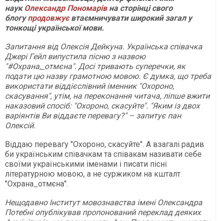
наук
Олександр Пономарів
на сторінці свого
блогу
продовжує
втаємничувати широкий загал у
тонкощі української мови.
Запитання від Олексія Дейкуна. Українська співачка
Джері Гейл випустила пісню з назвою
"#Охрана,_отмєна". Досі тривають суперечки, як
подати цю назву грамотною мовою. Є думка, що треба
використати віддієслівний іменник "Охороно,
скасування", утім, на переконання читача, ліпше вжити
наказовий спосіб: "Охороно, скасуйте". "Яким із двох
варіянтів Ви віддаєте перевагу?" – запитує пан
Олексій.
Віддаю перевагу "Охороно, скасуйте". А взагалі радив
би українським співачкам та співакам називати себе
своїми українськими іменами і писати пісні
літературною мовою, а не суржиком на кшталт
"Охрана_отмєна".
Нещодавно Інститут мовознавства імені Олександра
Потебні опублікував пропонований переклад деяких