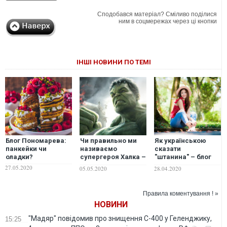
Сподобався матеріал? Сміливо поділися
ним в соцмережах через ці кнопки
ІНШІ НОВИНИ ПО ТЕМІ
Блог Пономарева:
Чи правильно ми
Як українською
панкейки чи
називаємо
сказати
оладки?
супергероя Халка –
"штанина" – блог
блог Пономарева
Пономарева
27.05.2020
05.05.2020
28.04.2020
Правила коментування ! »
НОВИНИ
"Мадяр" повідомив про знищення С-400 у Геленджику,
15:25