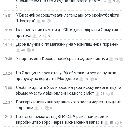
4 комплекси ППО та 3 судна тіньового флоту РФ
9
0
У Бразилії заарештували легендарного ексфутболіста
15:01
"Шахтаря"
81
0
Іран виставив вимоги до США для відкриття Ормузької
14:39
протоки
93
0
Дрон влучив біля магазину на Чернігівщині: є поранені
14:14
40
0
У парламенті Косово прем'єра закидали яйцями
13:48
70
0
На Одещині через атаку РФ обмежили рух до пунктів
13:24
пропуску на кордоні з Молдовою
39
0
Сербія виділить 2 млн євро на українську енергетику та
13:00
візьме участь у відновленні одного з міст
33
0
Болгарія викликала українського посла через інцидент
12:37
з дроном
66
0
Пентагон вимагає від ВПК США різко прискорити
12:13
виробництво зброї через виснаження запасів
35
0