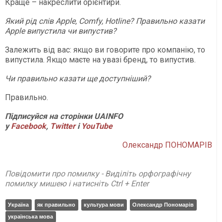
Краще – накреслити орієнтири.
Який рід слів Apple, Comfy, Hotline? Правильно казати
Apple випустила чи випустив?
Залежить від вас: якщо ви говорите про компанію, то
випустила. Якщо маєте на увазі бренд, то випустив.
Чи правильно казати ще доступніший?
Правильно.
Підписуйся на сторінки UAINFO
у
Facebook
,
Twitter
і
Y
ouTube
Олександр ПОНОМАРІВ
Повідомити про помилку - Виділіть орфографічну
помилку мишею і натисніть Ctrl + Enter
Україна
як правильно
культура мови
Олександр Пономарів
українська мова