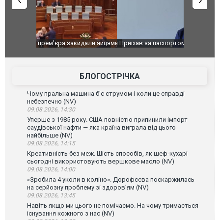
идали яйцями
Приїхав за паспортом та квартирою": у полон
Одесу накр
до українських військових потрапив тезка
ураганним 
зіркового футболіста Мохамеда Салаха
БЛОГОСТРІЧКА
Чому пральна машина б'є струмом і коли це справді
небезпечно (NV)
09.08.2026, 14:30
Уперше з 1985 року. США повністю припинили імпорт
саудівської нафти — яка країна виграла від цього
найбільше (NV)
09.08.2026, 14:15
Креативність без меж. Шість способів, як шеф-кухарі
сьогодні використовують вершкове масло (NV)
09.08.2026, 14:00
«Зробила 4 уколи в коліно». Дорофєєва поскаржилась
на серйозну проблему зі здоров’ям (NV)
09.08.2026, 13:45
Навіть якщо ми цього не помічаємо. На чому тримається
існування кожного з нас (NV)