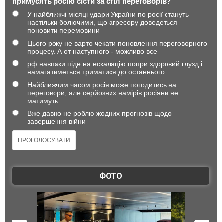
примусять росію сісти за стіл переговорів?
У найближчі місяці удари України по росії стануть
настільки болючими, що агресору доведеться
поновити перемовини
Цього року не варто чекати поновлення переговорного
процесу. А от наступного - можливо все
рф навпаки піде на ескалацію попри здоровий глузд і
намагатиметься триматися до останнього
Найближчим часом росія може погодитись на
переговори, але серйозних намірів росіяни не
матимуть
Вже давно не роблю жодних прогнозів щодо
завершення війни
ФОТО