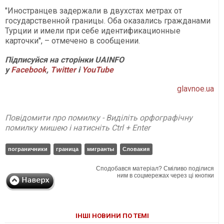
"Иностранцев задержали в двухстах метрах от
государственной границы. Оба оказались гражданами
Турции и имели при себе идентификационные
карточки", – отмечено в сообщении.
Підписуйся на сторінки UAINFO
у
Facebook
,
Twitter
і
YouTube
glavnoe.ua
Повідомити про помилку - Виділіть орфографічну
помилку мишею і натисніть Ctrl + Enter
пограничники
граница
мигранты
Словакия
Сподобався матеріал? Сміливо поділися
ним в соцмережах через ці кнопки
ІНШІ НОВИНИ ПО ТЕМІ