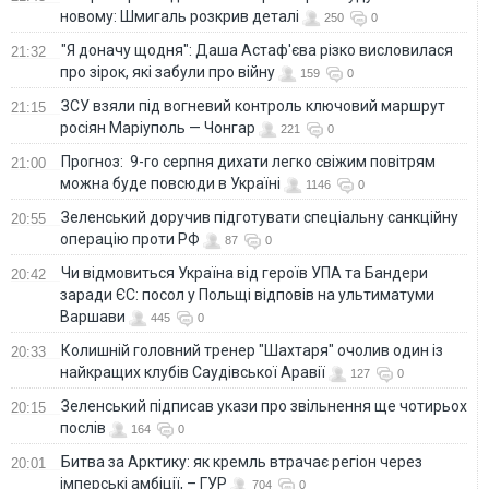
новому: Шмигаль розкрив деталі
250
0
"Я доначу щодня": Даша Астаф'єва різко висловилася
21:32
про зірок, які забули про війну
159
0
ЗСУ взяли під вогневий контроль ключовий маршрут
21:15
росіян Маріуполь — Чонгар
221
0
Прогноз: 9-го серпня дихати легко свіжим повітрям
21:00
можна буде повсюди в Україні
1146
0
Зеленський доручив підготувати спеціальну санкційну
20:55
операцію проти РФ
87
0
Чи відмовиться Україна від героїв УПА та Бандери
20:42
заради ЄС: посол у Польщі відповів на ультиматуми
Варшави
445
0
Колишній головний тренер "Шахтаря" очолив один із
20:33
найкращих клубів Саудівської Аравії
127
0
Зеленський підписав укази про звільнення ще чотирьох
20:15
послів
164
0
Битва за Арктику: як кремль втрачає регіон через
20:01
імперські амбіції, – ГУР
704
0