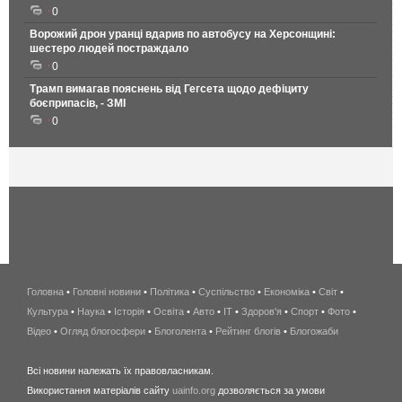
0
Ворожий дрон уранці вдарив по автобусу на Херсонщині:
шестеро людей постраждало
0
Трамп вимагав пояснень від Гегсета щодо дефіциту
боєприпасів, - ЗМІ
0
Головна
•
Головні новини
•
Політика
•
Суспільство
•
Економіка
беспроводной
•
Світ
•
Культура
•
Наука
•
Історія
•
Освіта
•
Авто
•
IT
•
Здоров'я
интернет
•
Спорт
•
Фото
•
Відео
•
Огляд блогосфери
•
Блоголента
•
Рейтинг блогів
киев
•
Блогожаби
и
Всі новини належать їх правовласникам.
область
Використання матеріалів сайту
uainfo.org
дозволяється за умови
wimax