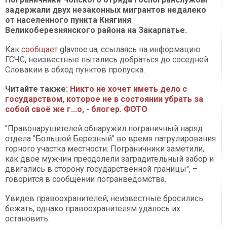
задержали двух незаконных мигрантов недалеко
от населенного пункта Княгиня
Великоберезнянского района на Закарпатье.
Как
сообщает
glavnoe.ua, ссылаясь на информацию
ГСЧС, неизвестные пытались добраться до соседней
Словакии в обход пунктов пропуска.
Читайте также:
Никто не хочет иметь дело с
государством, которое не в состоянии убрать за
собой своё же г...о, - блогер. ФОТО
"Правонарушителей обнаружил пограничный наряд
отдела "Большой Березный" во время патрулирования
горного участка местности. Пограничники заметили,
как двое мужчин преодолели заградительный забор и
двигались в сторону государственной границы", –
говорится в сообщении погранведомства.
Увидев правоохранителей, неизвестные бросились
бежать, однако правоохранителям удалось их
остановить.