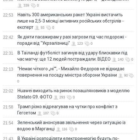
339
0
Навіть 300 американських ракет Україні вистачить
22:53
лише на 2,5-3 місяці активних російських обстрілів -
експерт
93
0
Як діяти пасажирам у разі загрози під час подорожі -
22:42
поради від "Укрзалізниці"
123
0
В Таїланді футболіст загинув від удару блискавки під
22:31
час матчу: ще 12 людей постраждали. ВІДЕО
140
0
"Немає чіткого „ні“", - Михайло Федоров не відкидає
22:13
повернення на посаду міністра оборони України
90
0
Huawei виходить на ринок позашляховиків з моделлю
22:02
Stelato G9. ФОТО
293
0
Трамп різко відреагував на чутки про конфлікт з
21:58
Гегсетом
107
0
Зеленський анонсував звільнення через ситуацію із
21:54
водою в Марганці
116
0
В Україні розподіляти електроенергію будуть по-
21:43