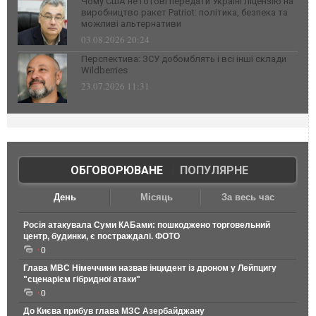
Чому США не готові передати Україні ліцензію на
виробництво ракет Patriot: політика, безпека та
можливі альтернативи
03.08.2026 20:24
Перспектива: ЗСУ добомблять і всі інші склади
Wildberries
23.07.2026 11:31
ОБГОВОРЮВАНЕ
|
ПОПУЛЯРНЕ
День
Місяць
За весь час
Росія атакувала Суми КАБами: пошкоджено торговельний
центр, будинки, є постраждалі. ФОТО
0
Глава МВС Німеччини назвав інцидент із дроном у Лейпцигу
"сценарієм гібридної атаки"
0
До Києва прибув глава МЗС Азербайджану