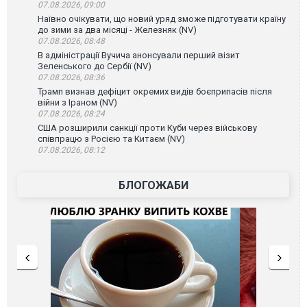
07.08.2026, 09:00
Наївно очікувати, що новий уряд зможе підготувати країну
до зими за два місяці - Железняк (NV)
07.08.2026, 08:48
В адміністрації Вучича анонсували перший візит
Зеленського до Сербії (NV)
07.08.2026, 08:36
Трамп визнав дефіцит окремих видів боєприпасів після
війни з Іраном (NV)
07.08.2026, 08:24
США розширили санкції проти Куби через військову
співпрацю з Росією та Китаєм (NV)
07.08.2026, 08:12
БЛОГОЖАБИ