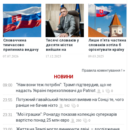
Словаччина
Тисячі словаків у
Лише п'ята частина
тимчасово
десяти містах
словаків хотіла б
припинила видачу
вийшли на
орієнтувати країну
шенгенських віз
протести проти
на Схід
07.07.2026
17.12.2025
09.03.2025
громадянам Росії
уряду Фіцо
Правила коментування ! »
НОВИНИ
"Нам вони теж потрібні": Трамп підтвердив, що не
09:00
надасть Україні перехоплювачі до Patriot
1
0
Потужний гавайський телескоп виявив на Сонці те, чого
23:55
раніше не бачив ніхто
542
0
"Мої іграшки": Роналду показав колекцію суперкарів
23:31
вартістю понад 25 млн євро
260
0
Життя на Землі могло виникнути двічі, – дослідження
23:00