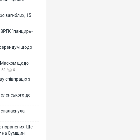
ро загиблих, 15
 ЗРГК "панцирь-
референдум щодо
з Маском щодо
52
0
ву співпрацю з
Зеленського до
у спалахнула
є поранених. Ще
 на Сумщині.