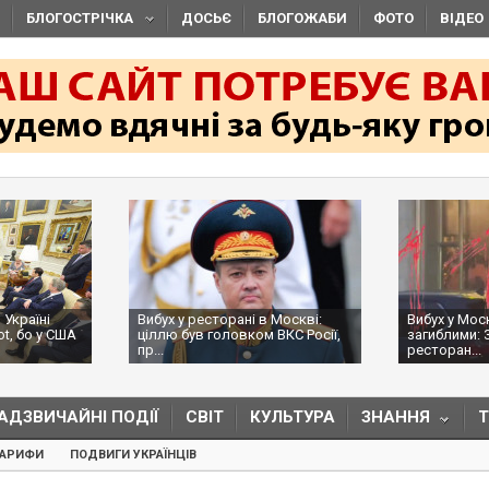
БЛОГОСТРІЧКА
ДОСЬЄ
БЛОГОЖАБИ
ФОТО
ВІДЕО
 Україні
Вибух у ресторані в Москві:
Вибух у Мос
ot, бо у США
ціллю був головком ВКС Росії,
загиблими: 
пр...
ресторан...
АДЗВИЧАЙНІ ПОДІЇ
СВІТ
КУЛЬТУРА
ЗНАННЯ
ТАРИФИ
ПОДВИГИ УКРАЇНЦІВ