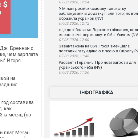
07.08.2026, 12:24
У Мілані російськомовну таксистку
заблокували в додатку після того, як во
образила українок (NV)
07.08.2026, 12:12
«Це досі болить». Верховен зізнався, кол
вперше зміг переглянути бій з Усиком (NV
07.08.2026, 12:00
Завантажена на 86%. Росія зменшила
Дж. Бреннан с
поставки газу єдиною гілкою в Європу (
же, чем зарплата
07.08.2026, 11:48
ты" Игоря
Рассвет і Герань-5. Про нові загрози для
українського неба (NV)
07.08.2026, 11:36
кой на
издание
ІНФОГРАФІКА
 год составила
я, как
3 в месяц (по
выплат Меган