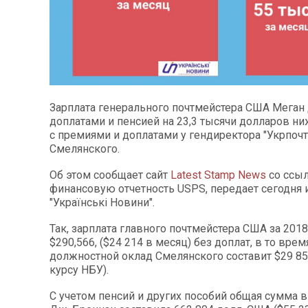
Зарплата генерального почтмейстера США Меган 
доплатами и пенсией на 23,3 тысячи долларов ни
с премиями и доплатами у гендиректора "Укрпоч
Смелянского.
Об этом сообщает сайт
Latest Stamp News
со ссыл
финансовую отчетность USPS, передает сегодня 
"Українські Новини".
Так, зарплата главного почтмейстера США за 2018
$290,566, ($24 214 в месяц) без доплат, в то врем
должностной оклад Смелянского составит $29 85
курсу НБУ).
С учетом пенсий и других пособий общая сумма 