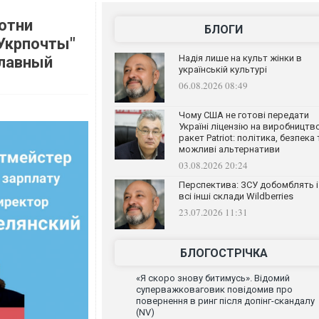
сотни
БЛОГИ
"Укрпочты"
Надія лише на культ жінки в
главный
українській культурі
06.08.2026 08:49
Чому США не готові передати
Україні ліцензію на виробництв
ракет Patriot: політика, безпека 
можливі альтернативи
03.08.2026 20:24
Перспектива: ЗСУ добомблять і
всі інші склади Wildberries
23.07.2026 11:31
БЛОГОСТРІЧКА
«Я скоро знову битимусь». Відомий
суперважковаговик повідомив про
повернення в ринг після допінг-скандалу
(NV)