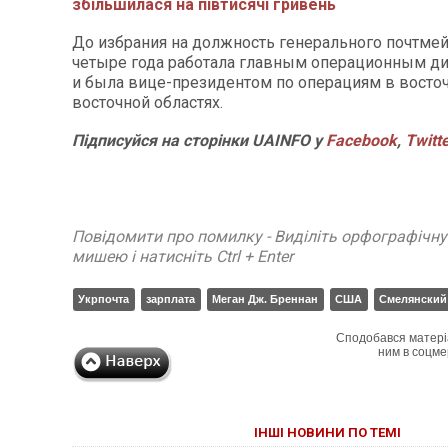
збільшилася на півтисячі гривень
До избрания на должность генерального почтме
четыре года работала главным операционным д
и была вице-президентом по операциям в восточ
восточной областях.
Підписуйся на сторінки UAINFO у
Facebook
,
Twitt
Повідомити про помилку - Виділіть орфографічн
мишею і натисніть Ctrl + Enter
Укрпочта
зарплата
Меган Дж. Бреннан
США
Смелянский
Сподобався матері
ним в соцме
ІНШІ НОВИНИ ПО ТЕМІ