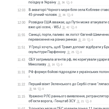
поїздку в Україну
36
0
В акваторії Чорного моря біля села Коблеве ставс
12:03
45-річний чоловік
36
0
Розвідка США вважає, що Путін може атакувати о
12:00
вже цієї осені, - WSJ
42
0
Санкції, порти, паливо: як логіст Євгеній Шимченк
11:55
перевезення на різних ринках
23
0
У Греції хочуть, щоб Трамп допоміг відібрати у Б
11:51
скульптури Парфенону
25
0
СБУ затримала агентів рф, які коригували удари 
11:43
Миколаєву
16
0
РФ формує бойові підрозділи з українських полоне
11:31
0
Перший візит Зеленського до Сербії стане "ляпас
11:22
56
0
Уражено РЛС раннього виявлення, ретранслятори
11:15
об'єкти ворога,- Генштаб ЗСУ
21
0
З початку місяця СБС уразили понад 11 тисяч вор
11:07