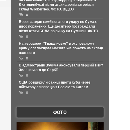
За 2000 кілометрів від кордону з Україною: в
Єкатеринбурзі після атаки дронів загорівся
склад Wildberries. ФОТО. ВІДЕО
0
Ворог завдав комбінованого удару по Сумах,
двоє поранених. Ще десятеро постраждали
після атаки БПЛА по ринку на Сумщині. ФОТО
0
На аеродромі "Гвардійське" в окупованому
Криму спалахнула масштабна пожежа на складі
пального
0
В адміністрації Вучича анонсували перший візит
Зеленського до Сербії
0
США розширили санкції проти Куби через
військову співпрацю з Росією та Китаєм
0
ФОТО