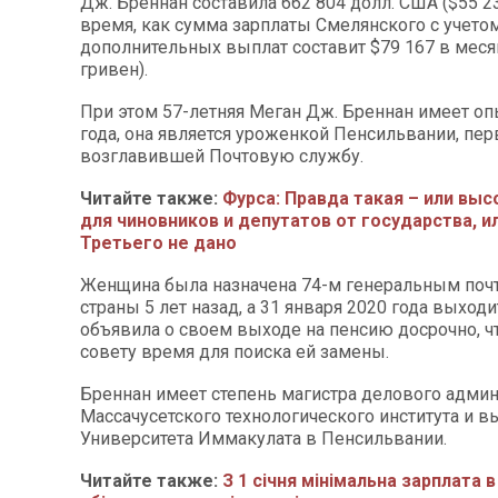
Дж. Бреннан составила 662 804 долл. США ($55 23
время, как сумма зарплаты Смелянского с учето
дополнительных выплат составит $79 167 в меся
гривен).
При этом 57-летняя Меган Дж. Бреннан имеет оп
года, она является уроженкой Пенсильвании, пе
возглавившей Почтовую службу.
Читайте также:
Фурса: Правда такая – или вы
для чиновников и депутатов от государства, и
Третьего не дано
Женщина была назначена 74-м генеральным поч
страны 5 лет назад, а 31 января 2020 года выходи
объявила о своем выходе на пенсию досрочно, ч
совету время для поиска ей замены.
Бреннан имеет степень магистра делового адми
Массачусетского технологического института и 
Университета Иммакулата в Пенсильвании.
Читайте также:
З 1 січня мінімальна зарплата в