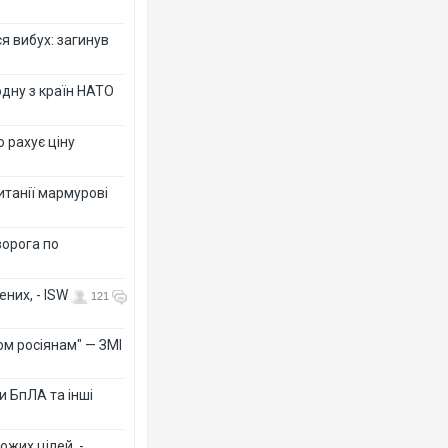
я вибух: загинув
дну з країн НАТО
о рахує ціну
ританії мармурові
ворога по
них, - ISW
121
ом росіянам" — ЗМІ
 БпЛА та інші
ожих цілей, -