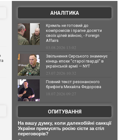
АНАЛІТИКА
Кремль не готовий до
компромісів і прагне досягти
своїх цілей війною, - Foreign
Affairs
03.08.2026 13:02
о
Звільнення Сирського знаменує
та
кінець епохи "старої гвардії" в
українській армії — NYT
23.07.2026 10:32
Повний текст резонансного
брифінга Михайла Федорова
18.07.2026 09:27
ОПИТУВАННЯ
На вашу думку, коли далекобійні санкції
України примусять росію сісти за стіл
переговорів?