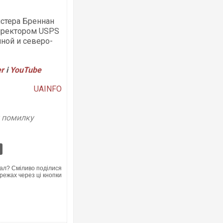
йстера Бреннан
иректором USPS
ной и северо-
Ворог завдав комбінованого удару 
er
і
YouTube
двоє поранених. Ще десятеро пос
після атаки БПЛА по ринку на Сумщ
UAINFO
у помилку
ал? Сміливо поділися
режах через ці кнопки
За 2000 кілометрів від кордону з У
Єкатеринбурзі після атаки дронів з
склад Wildberries. ФОТО. ВІДЕО