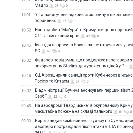
Мадяр
23
0
У Таїланді учень відкрив стрілянину в школі: семе
11:01
поранених
47
0
Нова здобич "Маґури": в Криму знищено ворожий
10:52
С1" та військовий кран
49
0
Ісландія попросила Брюссель не втручатися у 
10:45
ЄС
68
0
Федоров повідомив, що продовжує переговори 
10:32
використання Starlink для ураження цілей у РФ
США розширили санкції проти Куби через військо
10:16
Росією та Китаєм
27
0
В адміністрації Вучича анонсували перший візит 
10:02
Сербії
22
0
На аеродромі "Гвардійське" в окупованому Крим
09:46
масштабна пожежа на складі пального
64
0
Ворог завдав комбінованого удару по Сумах, дво
09:30
десятеро постраждали після атаки БПЛА по ринку
ФОТО
41
0