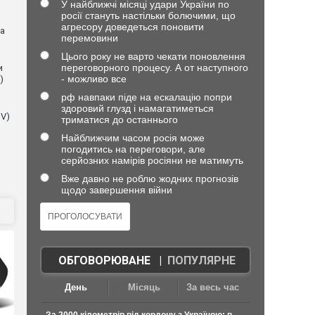
У найближчі місяці удари України по
росії стануть настільки болючими, що
агресору доведеться поновити
на
перемовини
Цього року не варто чекати поновлення
переговорного процесу. А от наступного
и
- можливо все
)
рф навпаки піде на ескалацію попри
здоровий глузд і намагатиметься
NV)
триматися до останнього
Найближчим часом росія може
погодитись на переговори, але
серйозних намірів росіяни не матимуть
Вже давно не роблю жодних прогнозів
щодо завершення війни
ОБГОВОРЮВАНЕ
|
ПОПУЛЯРНЕ
День
Місяць
За весь час