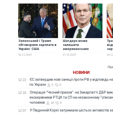
Зеленський і Трамп
Шатдаун може
Тра
обговорили зарплати в
залишити
від
Україні: США
американських
зар
пропонують їх
військових без
пре
30.12.2025
27.10.2025
10.1
збільшити в рази
зарплати, - Бессент
Пра
НОВИНИ
ЄС затвердив нові санкції проти РФ у відповідь н
12:22
по Україні
5
0
Операція "Чесний призов": на Закарпатті ДБР ви
12:16
екскерівників РТЦК та СП на незаконному "списан
чоловіків
10
0
У Південній Кореї затримали шістьох активістів 
12:07