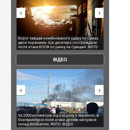
по Сумах,
За 2000 кілометрів від кордону з Україною: в
"Мої іграш
траждали
Єкатеринбурзі після атаки дронів загорівся
суперкарів
ині. ФОТО
склад Wildberries. ФОТО. ВІДЕО
ВІДЕО
країною: в
В Таїланді футболіст загинув від удару
Топпосадо
агорівся
блискавки під час матчу: ще 12 людей
підозру
постраждали. ВІДЕО