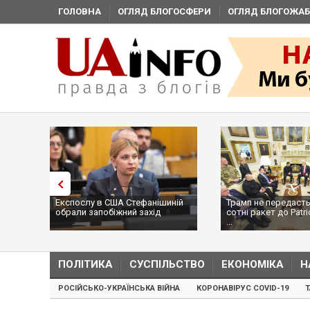
ГОЛОВНА
ОГЛЯД БЛОГОСФЕРИ
ОГЛЯД БЛОГОЖАБ
Експослу в США Стефанішиній
Трамп не передасть
обрали запобіжний захід
сотні ракет до Patri
...
ПОЛІТИКА
СУСПІЛЬСТВО
ЕКОНОМІКА
Н
РОСІЙСЬКО-УКРАЇНСЬКА ВІЙНА
КОРОНАВІРУС COVID-19