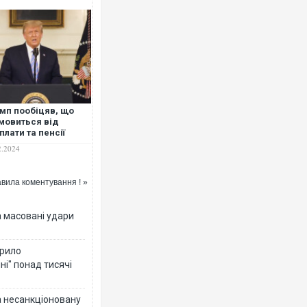
мп пообіцяв, що
мовиться від
плати та пенсії
зидента США
2.2024
вила коментування ! »
а масовані удари
крило
ні" понад тисячі
за несанкціоновану