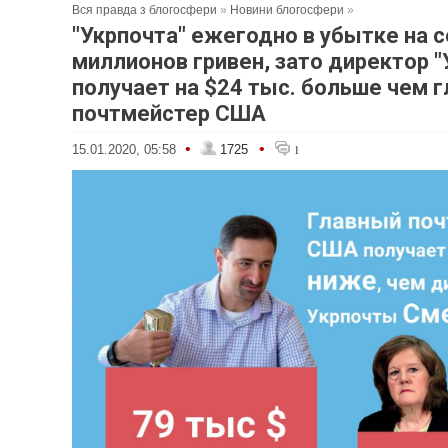
Вся правда з блогосфери
»
Новини блогосфери
»
"Укрпочта" ежегодно в убытке на 
миллионов гривен, зато директор 
получает на $24 тыс. больше чем 
почтмейстер США
•
•
15.01.2020, 05:58
1725
1