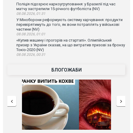
Поліція підозрює наркоугруповання: у Бразилії під час
матчу застрелили 15-річного футболіста (NV)
08.08.2026, 01:31
У Міноборони реформують систему харчування: продукти
перевірятимуть до того, як вони потраплять у військові
частини (NV)
08.08.2026, 01:01
«Купив машину і прогорів на стартапі». Олімпійський
призер з України сказав, на що витратив призові за бронзу
Токіо-2020 (NV)
08.08.2026, 00:31
БЛОГОЖАБИ