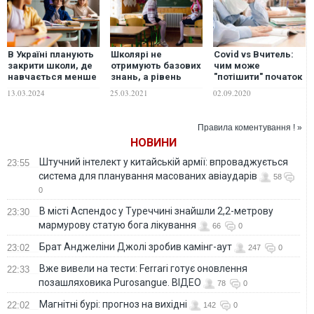
В Україні планують
Школярі не
Covid vs Вчитель:
закрити школи, де
отримують базових
чим може
навчається менше
знань, а рівень
"потішити" початок
45 дітей: що буде з
підготовки
навчального року?
13.03.2024
25.03.2021
02.09.2020
учнями та
вчителів –
вчителями.
вкрай низький, –
Роз'яснення МОН
експерт про
Правила коментування ! »
освітню реформу.
НОВИНИ
ВІДЕО
Штучний інтелект у китайській армії: впроваджується
23:55
система для планування масованих авіаударів
58
0
В місті Аспендос у Туреччині знайшли 2,2-метрову
23:30
мармурову статую бога лікування
66
0
Брат Анджеліни Джолі зробив камінг-аут
23:02
247
0
Вже вивели на тести: Ferrari готує оновлення
22:33
позашляховика Purosangue. ВІДЕО
78
0
Магнітні бурі: прогноз на вихідні
22:02
142
0