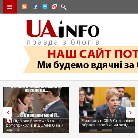
Експослу в США Стефанішині
Підбірка блогожаб та
обрали запобіжний захід
фотоприколів від UAINFO за 7
серпня