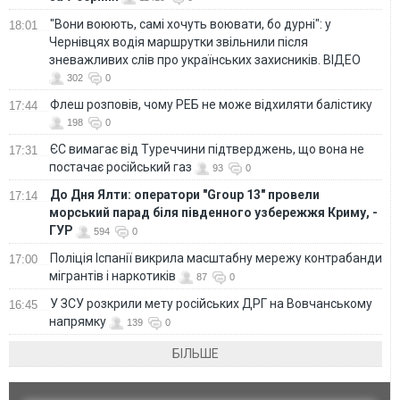
"Вони воюють, самі хочуть воювати, бо дурні": у
18:01
Чернівцях водія маршрутки звільнили після
зневажливих слів про українських захисників. ВІДЕО
302
0
Флеш розповів, чому РЕБ не може відхиляти балістику
17:44
198
0
ЄС вимагає від Туреччини підтверджень, що вона не
17:31
постачає російський газ
93
0
До Дня Ялти: оператори "Group 13" провели
17:14
морський парад біля південного узбережжя Криму, -
ГУР
594
0
Поліція Іспанії викрила масштабну мережу контрабанди
17:00
мігрантів і наркотиків
87
0
У ЗСУ розкрили мету російських ДРГ на Вовчанському
16:45
напрямку
139
0
БІЛЬШЕ