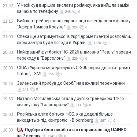
У Чехії суд вирішив вислати росіянку, яка вийшла заміж
21:32
за чеха по телефону
248
0
Вийшов трейлер нової екранізації легендарного фільму
21:15
"Афера Томаса Крауна"
324
0
Спека ще затримується: в Укргідрометцентрі розповіли,
21:00
якою завтра буде погода в Україні
1226
0
Найкращий футболіст ЧС-2026 відмовив "Реалу" заради
20:33
переходу в "Барселону"
225
0
США і Україна модернізують С-300 через дефіцит ракет
20:00
Patriot, - ЗМІ
255
0
Зеленський прибув до Сербії на важливі перемовини
19:44
141
0
Наталія Могилевська стала другою тренеркою 14-го
19:33
сезону шоу "Голос країни"
141
0
Російська еліта боїться ФСБ, яка дедалі більше
19:00
виходить з-під контролю, - Bloomberg
267
0
Підбірка блогожаб та фотоприколів від UAINFO
18:30
за 7 серпня
11419
0