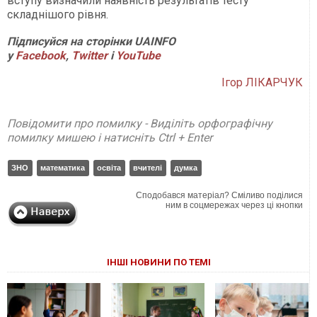
вступу визначили наявність результатів тесту
складнішого рівня.
Підписуйся на сторінки UAINFO
у
Facebook
,
Twitter
і
YouTube
Ігор ЛІКАРЧУК
Повідомити про помилку - Виділіть орфографічну
помилку мишею і натисніть Ctrl + Enter
ЗНО
математика
освіта
вчителі
думка
Сподобався матеріал? Сміливо поділися
ним в соцмережах через ці кнопки
ІНШІ НОВИНИ ПО ТЕМІ