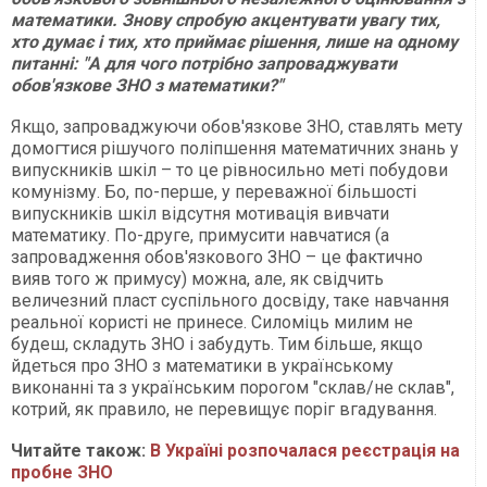
математики. Знову спробую акцентувати увагу тих,
хто думає і тих, хто приймає рішення, лише на одному
питанні: "А для чого потрібно запроваджувати
обов'язкове ЗНО з математики?"
Якщо, запроваджуючи обов'язкове ЗНО, ставлять мету
домогтися рішучого поліпшення математичних знань у
випускників шкіл – то це рівносильно меті побудови
комунізму. Бо, по-перше, у переважної більшості
випускників шкіл відсутня мотивація вивчати
математику. По-друге, примусити навчатися (а
запровадження обов'язкового ЗНО – це фактично
вияв того ж примусу) можна, але, як свідчить
величезний пласт суспільного досвіду, таке навчання
реальної користі не принесе. Силоміць милим не
будеш, складуть ЗНО і забудуть. Тим більше, якщо
йдеться про ЗНО з математики в українському
виконанні та з українським порогом "склав/не склав",
котрий, як правило, не перевищує поріг вгадування.
Читайте також:
В Україні розпочалася реєстрація на
пробне ЗНО