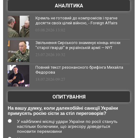
АНАЛІТИКА
Кремль не готовий до компромісів і прагне
досягти своїх цілей війною, - Foreign Affairs
03.08.2026 13:02
Звільнення Сирського знаменує кінець епохи
"старої гвардії" в українській армії — NYT
23.07.2026 10:32
Повний текст резонансного брифінга Михайла
Федорова
18.07.2026 09:27
ОПИТУВАННЯ
На вашу думку, коли далекобійні санкції України
примусять росію сісти за стіл переговорів?
У найближчі місяці удари України по росії стануть
настільки болючими, що агресору доведеться
поновити перемовини