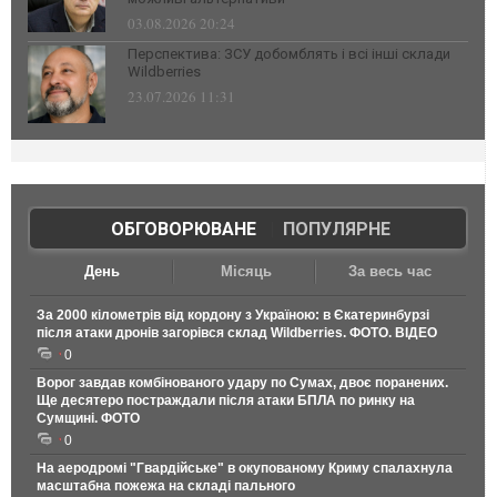
03.08.2026 20:24
Перспектива: ЗСУ добомблять і всі інші склади
Wildberries
23.07.2026 11:31
ОБГОВОРЮВАНЕ
|
ПОПУЛЯРНЕ
День
Місяць
За весь час
За 2000 кілометрів від кордону з Україною: в Єкатеринбурзі
після атаки дронів загорівся склад Wildberries. ФОТО. ВІДЕО
0
Ворог завдав комбінованого удару по Сумах, двоє поранених.
Ще десятеро постраждали після атаки БПЛА по ринку на
Сумщині. ФОТО
0
На аеродромі "Гвардійське" в окупованому Криму спалахнула
масштабна пожежа на складі пального