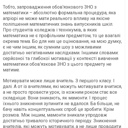
Тобто, запровадження обов'язкового ЗНО з
математики – абсолютно формальна процедура, яка
апріорі не може мати реального впливу на якісне
поліпшення математичних знань випускників шкіл.
Про студентів коледжів і технікумів, в яких
математика не є профільним предметом, то це взагалі
окрема тема. Бо для них це оцінювання, на мою думку,
є не чим іншим, як сумним шоу з можливими
достатньо негативними наслідками. Іншими словами:
серйозної та глибокої мотивації у контексті вивчення
математики обов'язкове ЗНО з цього предмету не
матиме.
Мотивувати може лише вчитель. З першого класу. І
далі. А от із вчителями, які можуть мотивувати вчитися,
а не просто провести урок, із кожним роком стає все
складніше. Вони зникають, як мамонти. І процес
їхнього зникнення зупинити не вдалося. Ба більше, не
бачу навіть концептуальних спроб це зробити. Крім
розмов. Між іншим, мамонти зникали упродовж
достатньо тривалого історичного періоду. Зникнення
вчителів, які можуть мотивувати, а не лише проводити