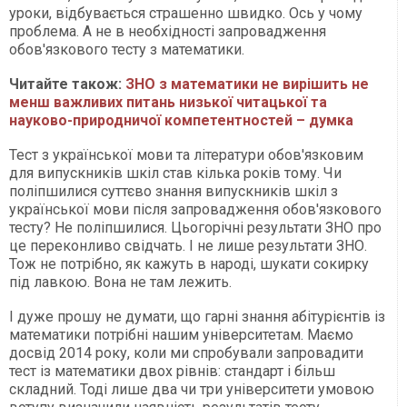
уроки, відбувається страшенно швидко. Ось у чому
проблема. А не в необхідності запровадження
обов'язкового тесту з математики.
Читайте також:
ЗНО з математики не вирішить не
менш важливих питань низької читацької та
науково-природничої компетентностей – думка
Тест з української мови та літератури обов'язковим
для випускників шкіл став кілька років тому. Чи
поліпшилися суттєво знання випускників шкіл з
української мови після запровадження обов'язкового
тесту? Не поліпшилися. Цьогорічні результати ЗНО про
це переконливо свідчать. І не лише результати ЗНО.
Тож не потрібно, як кажуть в народі, шукати сокирку
під лавкою. Вона не там лежить.
І дуже прошу не думати, що гарні знання абітурієнтів із
математики потрібні нашим університетам. Маємо
досвід 2014 року, коли ми спробували запровадити
тест із математики двох рівнів: стандарт і більш
складний. Тоді лише два чи три університети умовою