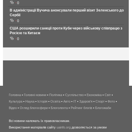
0
В адміністрації Вучича анонсували перший візит Зеленського до
Сербії
0
США розширили санкції проти Куби через військову співпрацю з
Росією та Китаєм
0
Головна
•
Головні новини
•
Політика
•
Суспільство
•
Економіка
беспроводной
•
Світ
•
Культура
•
Наука
•
Історія
•
Освіта
•
Авто
•
IT
•
Здоров'я
интернет
•
Спорт
•
Фото
•
Відео
•
Огляд блогосфери
•
Блоголента
•
Рейтинг блогів
киев
•
Блогожаби
и
Всі новини належать їх правовласникам.
область
Використання матеріалів сайту
uainfo.org
дозволяється за умови
wimax