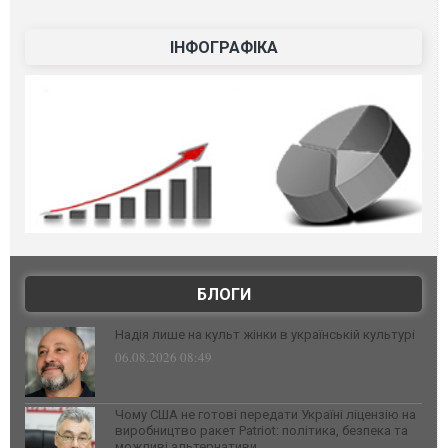
ІНФОГРАФІКА
БЛОГИ
Надія лише на культ жінки в українській культурі
06.08.2026 08:49
Чому США не готові передати Україні ліцензію на
виробництво ракет Patriot: політика, безпека та
можливі альтернативи