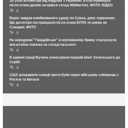
За 2000 кілометрів від кордону з Україною: в Єкатеринбурзі
після атаки дронів загорівся склад Wildberries. ФОТО. ВІДЕО
0
Ворог завдав комбінованого удару по Сумах, двоє поранених.
Ще десятеро постраждали після атаки БПЛА по ринку на
Сумщині. ФОТО
0
На аеродромі "Гвардійське" в окупованому Криму спалахнула
масштабна пожежа на складі пального
0
В адміністрації Вучича анонсували перший візит Зеленського до
Сербії
0
США розширили санкції проти Куби через військову співпрацю з
Росією та Китаєм
0