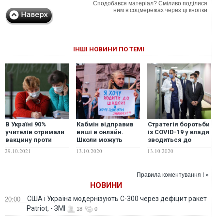
Сподобався матеріал? Сміливо поділися
ним в соцмережах через ці кнопки
ІНШІ НОВИНИ ПО ТЕМІ
В Україні 90%
Кабмін відправив
Стратегія боротьби
учителів отримали
виші в онлайн.
із COVID-19 у влади
вакцину проти
Школи можуть
зводиться до
коронавірусу.
скласти їм
технології "Зроби
29.10.2021
13.10.2020
13.10.2020
ВООЗ рекомендує
компанію після
бодай щось"
не закривати
канікул
школи
Правила коментування ! »
НОВИНИ
США і Україна модернізують С-300 через дефіцит ракет
20:00
Patriot, - ЗМІ
18
0