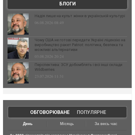
БЛОГИ
Надія лише на культ жінки в українській культурі
06.08.2026 08:49
Чому США не готові передати Україні ліцензію на
виробництво ракет Patriot: політика, безпека та
можливі альтернативи
03.08.2026 20:24
Перспектива: ЗСУ добомблять і всі інші склади
Wildberries
23.07.2026 11:31
ОБГОВОРЮВАНЕ
|
ПОПУЛЯРНЕ
День
Місяць
За весь час