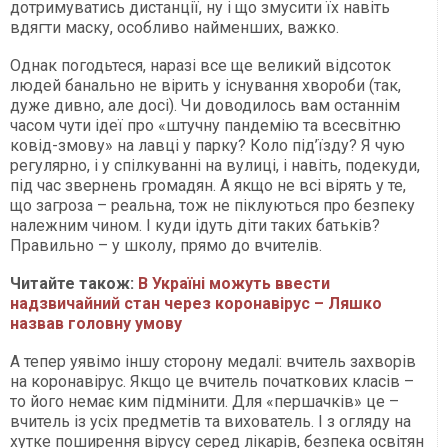
дотримуватись дистанції, ну і що змусити їх навіть
вдягти маску, особливо найменших, важко.
Однак погодьтеся, наразі все ще великий відсоток
людей банально не вірить у існування хвороби (так,
дуже дивно, але досі). Чи доводилось вам останнім
часом чути ідеї про «штучну пандемію та всесвітню
ковід-змову» на лавці у парку? Коло під’їзду? Я чую
регулярно, і у спілкуванні на вулиці, і навіть, подекуди,
під час звернень громадян. А якщо не всі вірять у те,
що загроза – реальна, тож не піклуються про безпеку
належним чином. І куди ідуть діти таких батьків?
Правильно – у школу, прямо до вчителів.
Читайте також:
В Україні можуть ввести
надзвичайний стан через коронавірус – Ляшко
назвав головну умову
А тепер уявімо іншу сторону медалі: вчитель захворів
на коронавірус. Якщо це вчитель початкових класів –
то його немає ким підмінити. Для «першачків» це –
вчитель із усіх предметів та вихователь. І з огляду на
хутке поширення вірусу серед лікарів, безпека освітян