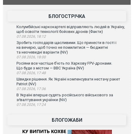
Чернівцях водія маршрутки звільнили після
порт: над 
зневажливих слів про українських захисників.
ВІДЕО
ВІДЕО
БЛОГОСТРІЧКА
Колумбійські наркокартелі відправляють людей в Україну,
щоб освоїти технології бойових дронів (Факти)
07.08.2026, 18:12
Зробить господарів щасливими. Що принести в гості і
на вечерю, щоб точно не помилитися — бюджетні
та неочевидні варіанти (NV)
07.08.2026, 18:00
Росіяни все частіше бʼють по Харкову FPV-дронами.
Що буде з містом — ВВС Україна (NV)
07.08.2026, 17:48
Швидке рішення. Як Україні компенсувати нестачу ракет
Patriot (NV)
07.08.2026, 17:36
В Україні вперше судять російського військового за
зґвалтування українки (NV)
07.08.2026, 17:24
БЛОГОЖАБИ