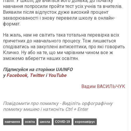
Італії. У школі, де вчиться його донька, до початку
навчання попросили пройти тест усіх учнів та вчителів.
Виявили після відпусток дуже високий процент
захворюваності і знову перевели школу в онлайн-
формат.
На жаль, нам не світить така тотальна перевірка всіх
причетних до навчального процесу. Тож лишається
сподіватись на закуплені антисептики, про які говорить
Кличко. Ну або на те, що ми чарівним чином все ж
зможемо вберегти наших освітян.
Підписуйся на сторінки UAINFO
у
Facebook
,
Twitter
і
YouTube
Вадим ВАСИЛЬЧУК
Повідомити про помилку - Виділіть орфографічну
помилку мишею і натисніть Ctrl + Enter
навчання
освіта
школа
COVID-19
коронавірус