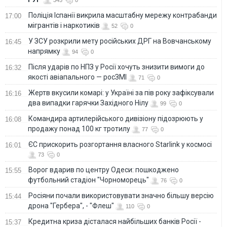
Поліція Іспанії викрила масштабну мережу контрабанди
17:00
мігрантів і наркотиків
52
0
У ЗСУ розкрили мету російських ДРГ на Вовчанському
16:45
напрямку
94
0
Після ударів по НПЗ у Росії хочуть знизити вимоги до
16:32
якості авіапального — росЗМІ
71
0
Жертв вкусили комарі: у Україні за пів року зафіксували
16:16
два випадки гарячки Західного Нілу
99
0
Командира артилерійського дивізіону підозрюють у
16:08
продажу понад 100 кг тротилу
77
0
ЄС прискорить розгортання власного Starlink у космосі
16:01
73
0
Ворог вдарив по центру Одеси: пошкоджено
15:55
футбольний стадіон "Чорноморець"
76
0
Росіяни почали використовувати значно більшу версію
15:44
дрона "Гербера", - "Флеш"
110
0
Кредитна криза дісталася найбільших банків Росії -
15:37