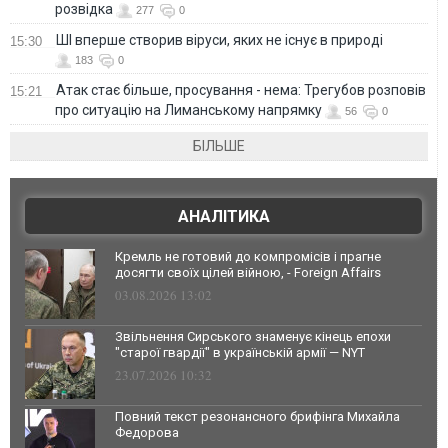
розвідка
277
0
ШІ вперше створив віруси, яких не існує в природі
15:30
183
0
Атак стає більше, просування - нема: Трегубов розповів
15:21
про ситуацію на Лиманському напрямку
56
0
БІЛЬШЕ
АНАЛІТИКА
Кремль не готовий до компромісів і прагне
досягти своїх цілей війною, - Foreign Affairs
03.08.2026 13:02
Звільнення Сирського знаменує кінець епохи
"старої гвардії" в українській армії — NYT
23.07.2026 10:32
Повний текст резонансного брифінга Михайла
Федорова