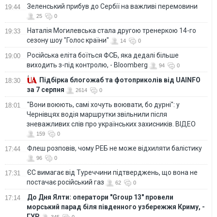
Зеленський прибув до Сербії на важливі перемовини
19:44
25
0
Наталія Могилевська стала другою тренеркою 14-го
19:33
сезону шоу "Голос країни"
14
0
Російська еліта боїться ФСБ, яка дедалі більше
19:00
виходить з-під контролю, - Bloomberg
94
0
Підбірка блогожаб та фотоприколів від UAINFO
18:30
за 7 серпня
2614
0
"Вони воюють, самі хочуть воювати, бо дурні": у
18:01
Чернівцях водія маршрутки звільнили після
зневажливих слів про українських захисників. ВІДЕО
159
0
Флеш розповів, чому РЕБ не може відхиляти балістику
17:44
96
0
ЄС вимагає від Туреччини підтверджень, що вона не
17:31
постачає російський газ
62
0
До Дня Ялти: оператори "Group 13" провели
17:14
морський парад біля південного узбережжя Криму, -
ГУР
345
0