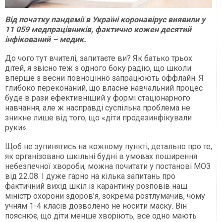
Від початку пандемії в Україні коронавірус виявили у
11 059 медпрацівників, фактично кожен десятий
інфікований – медик.
До чого тут вчителі, запитаєте ви? Як батько трьох
дітей, я звісно теж з одного боку радію, що школи
вперше з весни повноцінно запрацюють оффлайн. Я
глибоко переконаний, що власне навчальний процес
буде в рази ефективніший у формі стаціонарного
навчання, але ж насправді суспільна проблема не
зникне лише від того, що «діти продезинфікували
руки».
Щоб не зупинятись на кожному пункті, детально про те,
як організовано шкільні будні в умовах поширення
небезпечної хвороби, можна почитати у постанові МОЗ
від 22.08. І дуже гарно на кілька запитань про
фактичний вихід шкіл із карантину розповів наш
міністр охорони здоров’я, зокрема розтлумачив, чому
учням 1-4 класів дозволено не носити маску. Він
пояснює, що діти менше хворіють, все одно мають