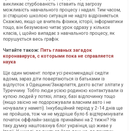
викликає стурбованість і ставить під загрозу
можливість навчального процесу і надалі. Тим часом,
зі старшою школою ситуація не надто відрізняється.
Скажімо, якщо це вчитель фізики, історії, інформатики
тощо, він безумовно читає урок одразу у кількох
класів, і, щойно випадає з навчального процесу, як
порушується весь графік.
Читайте також:
Пять главных загадок
коронавируса, с которыми пока не справляется
наука
Ще один момент: попри усі рекомендації сидіти
вдома, зараз діти повертаються із батьками із
відпусток з Одещини/Закарпаття, дехто встиг злітати у
Туреччину. Тобто люди усією родиною контактували із
купою людей у потязі, літаку, базі відпочинку тощо
(якщо звісно не подорожували власним авто і не
ночували у наметі). Інкубаційний період у 2-14 днів ще
не пройшов, тож чи не мудріше було б відтермінувати
початок оффлайн-заходів принаймні на 2 тижні? На
таку думку наштовхнув блог українця, що живе у