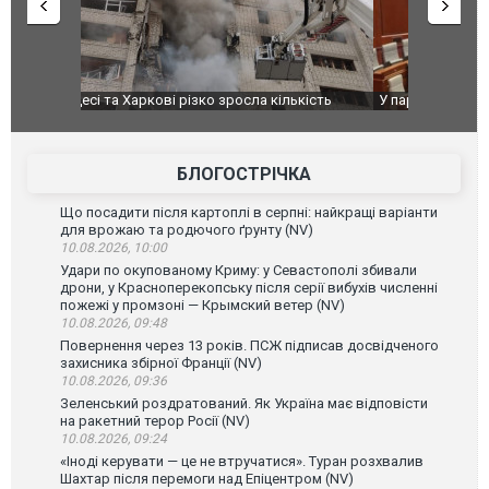
ькість
У парламенті Косово прем'єра закидали яйцями
Приїхав за
до українс
зіркового 
БЛОГОСТРІЧКА
Що посадити після картоплі в серпні: найкращі варіанти
для врожаю та родючого ґрунту (NV)
10.08.2026, 10:00
Удари по окупованому Криму: у Севастополі збивали
дрони, у Красноперекопську після серії вибухів численні
пожежі у промзоні — Крымский ветер (NV)
10.08.2026, 09:48
Повернення через 13 років. ПСЖ підписав досвідченого
захисника збірної Франції (NV)
10.08.2026, 09:36
Зеленський роздратований. Як Україна має відповісти
на ракетний терор Росії (NV)
10.08.2026, 09:24
«Іноді керувати — це не втручатися». Туран розхвалив
Шахтар після перемоги над Епіцентром (NV)