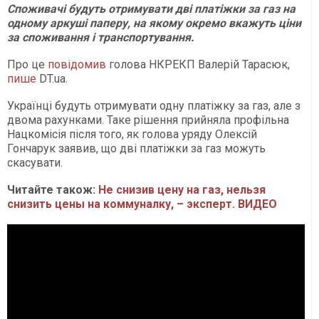
Споживачі будуть отримувати дві платіжки за газ на
одному аркуші паперу, на якому окремо вкажуть ціни
за споживання і транспортування.
Про це
повідомив
голова НКРЕКП Валерій Тарасюк,
пише
DT.ua.
Українці будуть отримувати одну платіжку за газ, але з
двома рахунками. Таке рішення прийняла профільна
Нацкомісія після того, як голова уряду Олексій
Гончарук заявив, що дві платіжки за газ можуть
скасувати.
Читайте також:
Не снизив цену на газ, нельзя
снизить цены на коммуналку, – эксперт. ВИДЕО