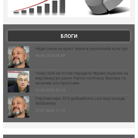
БЛОГИ
Надія лише на культ жінки в українській культурі
06.08.2026 08:49
Чому США не готові передати Україні ліцензію на
виробництво ракет Patriot: політика, безпека та
можливі альтернативи
03.08.2026 20:24
Перспектива: ЗСУ добомблять і всі інші склади
Wildberries
23.07.2026 11:31