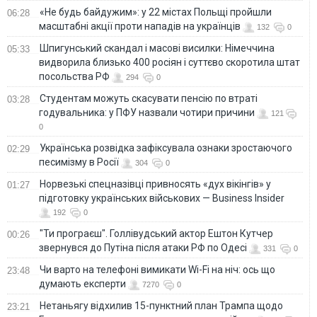
«Не будь байдужим»: у 22 містах Польщі пройшли
06:28
масштабні акції проти нападів на українців
132
0
Шпигунський скандал і масові висилки: Німеччина
05:33
видворила близько 400 росіян і суттєво скоротила штат
посольства РФ
294
0
Студентам можуть скасувати пенсію по втраті
03:28
годувальника: у ПФУ назвали чотири причини
121
0
Українська розвідка зафіксувала ознаки зростаючого
02:29
песимізму в Росії
304
0
Норвезькі спецназівці привносять «дух вікінгів» у
01:27
підготовку українських військових — Business Insider
192
0
"Ти програєш". Голлівудський актор Ештон Кутчер
00:26
звернувся до Путіна після атаки РФ по Одесі
331
0
Чи варто на телефонi вимикати Wi-Fi на ніч: ось що
23:48
думають експерти
7270
0
Нетаньягу відхилив 15-пунктний план Трампа щодо
23:21