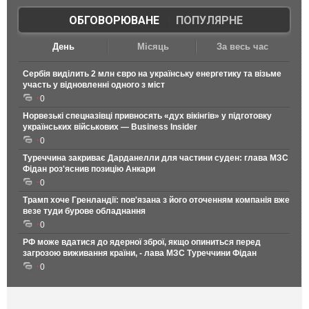
ОБГОВОРЮВАНЕ
|
ПОПУЛЯРНЕ
День
Місяць
За весь час
Сербія виділить 2 млн євро на українську енергетику та візьме
участь у відновленні одного з міст
0
Норвезькі спецназівці привносять «дух вікінгів» у підготовку
українських військових — Business Insider
0
Туреччина закриває Дарданелли для частини суден: глава МЗС
Фідан роз'яснив позицію Анкари
0
Трамп хоче Гренландії: пов'язана з його оточенням компанія вже
везе туди бурове обладнання
0
РФ може вдатися до ядерної зброї, якщо опиниться перед
загрозою виживання країни, - лава МЗС Туреччини Фідан
0