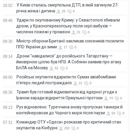
У Києві сталась смертельна ДТП, в якій загинули 27-
10:02
річна жінка і дитина
25
0
Удари по окупованому Криму: у Севастополі збивали
09:46
дрони, у Красноперекопську після серії вибухів —
численні пожежі у промзоні
21
0
Міністр оборони Британії закликав союзників посилити
09:30
ППО України до зими
17
0
Дрони "навідалися" до російського Татарстану —
09:14
ймовірною ціллю був НПЗ. А Собянін заявив про атаку
БпЛА на Москву
51
0
Російські окупанти вдарили по Сумах авіабомбами:
09:00
п’ятеро людей постраждало
21
0
Трамп був готовий відмовитися від ядерної угоди з
08:36
Іраном заради відкриття Ормузької протоки
74
0
Рух відновлено: Туреччина знову пропускає танкери й
08:13
контейнеровози до Чорного моря після паузи
53
0
Командир ОТУ «Одеса» розказав про критичний стан
07:31
окупантів на Кінбурні
202
0