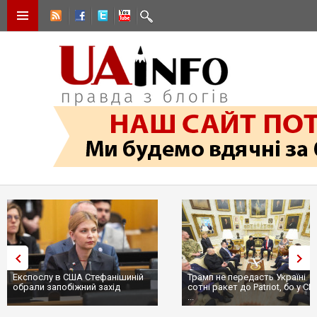
Експослу в США Стефанішиній
Трамп не передасть Україні
обрали запобіжний захід
сотні ракет до Patriot, бо у С
...