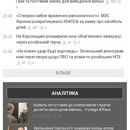
Гази та поставив умову для виведення військ
350
0
«Створює хибне враження рівнозначності»: МЗС
22:49
України розкритикувало ЮНІСЕФ за заяву про загибель
дітей
287
0
На Херсонщині розширили зону обов’язкової евакуації
22:22
через російський терор
52
0
«На кожен удар буде відповідь»: Зеленський анонсував
21:42
нові переговори щодо ПВО та атаки по російських НПЗ
83
0
БІЛЬШЕ
АНАЛІТИКА
Кремль не готовий до компромісів і прагне
досягти своїх цілей війною, - Foreign Affairs
03.08.2026 13:02
Звільнення Сирського знаменує кінець епохи