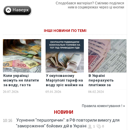
Сподобався матеріал? Сміливо поділися
ним в соцмережах через ці кнопки
ІНШІ НОВИНИ ПО ТЕМІ
Коли українці
У окупованому
В Україні
можуть не платити
Маріуполі тариф на
перерахують
за воду, газ та
воду зріс майже на
платіжки за
світло – підказка
97%, на газ – майже
неякісні
20.07.2026
05.01.2026
08.02.2024
експерта
на 292%, - ЦПД
комунальні
послуги: деталі
рішення уряду
Правила коментування ! »
НОВИНИ
Усунення "першопричин": в РФ повторили вимогу для
10:16
"замороження" бойових дій в Україні
1
0