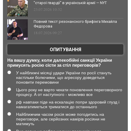
"старої гвардії" в українській армії — NYT
23.07.2026 10:32
Повний текст резонансного брифінга Михайла
Федорова
18.07.2026 09:27
ОПИТУВАННЯ
На вашу думку, коли далекобійні санкції України
примусять росію сісти за стіл переговорів?
У найближчі місяці удари України по росії стануть
настільки болючими, що агресору доведеться
поновити перемовини
Цього року не варто чекати поновлення переговорного
процесу. А от наступного - можливо все
рф навпаки піде на ескалацію попри здоровий глузд і
намагатиметься триматися до останнього
Найближчим часом росія може погодитись на
переговори, але серйозних намірів росіяни не
матимуть