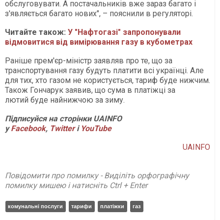
обслуговувати. А постачальників вже зараз багато і
з'являється багато нових", – пояснили в регуляторі.
Читайте також:
У "Нафтогазі" запропонували
відмовитися від вимірювання газу в кубометрах
Раніше прем'єр-міністр заявляв про те, що за
транспортування газу будуть платити всі українці. Але
для тих, хто газом не користується, тариф буде нижчим.
Також Гончарук заявив, що сума в платіжці за
лютий буде найнижчою за зиму.
Підписуйся на сторінки UAINFO
у
Facebook
,
Twitter
і
YouTube
UAINFO
Повідомити про помилку - Виділіть орфографічну
помилку мишею і натисніть Ctrl + Enter
комунальні послуги
тарифи
платіжки
газ