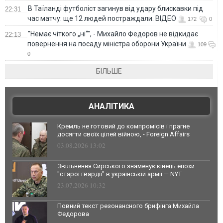
В Таїланді футболіст загинув від удару блискавки під
22:31
час матчу: ще 12 людей постраждали. ВІДЕО
172
0
"Немає чіткого „ні“", - Михайло Федоров не відкидає
22:13
повернення на посаду міністра оборони України
109
0
БІЛЬШЕ
АНАЛІТИКА
Кремль не готовий до компромісів і прагне
досягти своїх цілей війною, - Foreign Affairs
03.08.2026 13:02
Звільнення Сирського знаменує кінець епохи
"старої гвардії" в українській армії — NYT
23.07.2026 10:32
Повний текст резонансного брифінга Михайла
Федорова