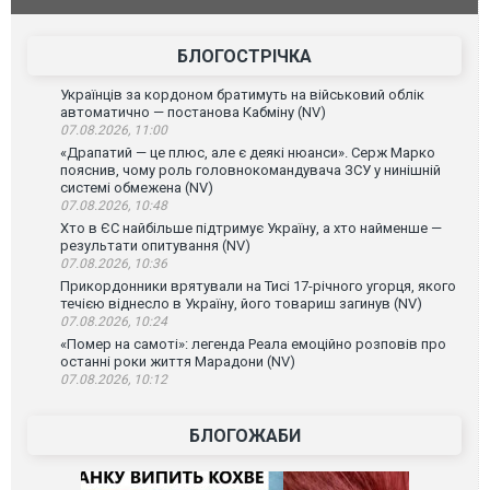
постраждали. ВІДЕО
БЛОГОСТРІЧКА
Українців за кордоном братимуть на військовий облік
автоматично — постанова Кабміну (NV)
07.08.2026, 11:00
«Драпатий — це плюс, але є деякі нюанси». Серж Марко
пояснив, чому роль головнокомандувача ЗСУ у нинішній
системі обмежена (NV)
07.08.2026, 10:48
Хто в ЄС найбільше підтримує Україну, а хто найменше —
результати опитування (NV)
07.08.2026, 10:36
Прикордонники врятували на Тисі 17-річного угорця, якого
течією віднесло в Україну, його товариш загинув (NV)
07.08.2026, 10:24
«Помер на самоті»: легенда Реала емоційно розповів про
останні роки життя Марадони (NV)
07.08.2026, 10:12
БЛОГОЖАБИ