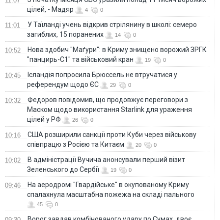
11:07
цілей, - Мадяр
4
0
У Таїланді учень відкрив стрілянину в школі: семеро
11:01
загиблих, 15 поранених
14
0
Нова здобич "Маґури": в Криму знищено ворожий ЗРГК
10:52
"панцирь-С1" та військовий кран
19
0
Ісландія попросила Брюссель не втручатися у
10:45
референдум щодо ЄС
29
0
Федоров повідомив, що продовжує переговори з
10:32
Маском щодо використання Starlink для ураження
цілей у РФ
26
0
США розширили санкції проти Куби через військову
10:16
співпрацю з Росією та Китаєм
20
0
В адміністрації Вучича анонсували перший візит
10:02
Зеленського до Сербії
19
0
На аеродромі "Гвардійське" в окупованому Криму
09:46
спалахнула масштабна пожежа на складі пального
45
0
Ворог завдав комбінованого удару по Сумах, двоє
09:30