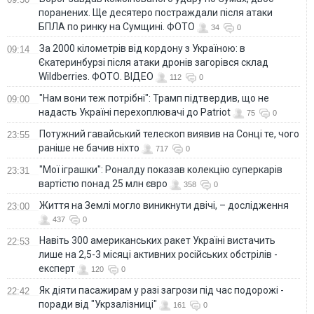
поранених. Ще десятеро постраждали після атаки
БПЛА по ринку на Сумщині. ФОТО
34
0
За 2000 кілометрів від кордону з Україною: в
09:14
Єкатеринбурзі після атаки дронів загорівся склад
Wildberries. ФОТО. ВІДЕО
112
0
"Нам вони теж потрібні": Трамп підтвердив, що не
09:00
надасть Україні перехоплювачі до Patriot
75
0
Потужний гавайський телескоп виявив на Сонці те, чого
23:55
раніше не бачив ніхто
717
0
"Мої іграшки": Роналду показав колекцію суперкарів
23:31
вартістю понад 25 млн євро
358
0
Життя на Землі могло виникнути двічі, – дослідження
23:00
437
0
Навіть 300 американських ракет Україні вистачить
22:53
лише на 2,5-3 місяці активних російських обстрілів -
експерт
120
0
Як діяти пасажирам у разі загрози під час подорожі -
22:42
поради від "Укрзалізниці"
161
0