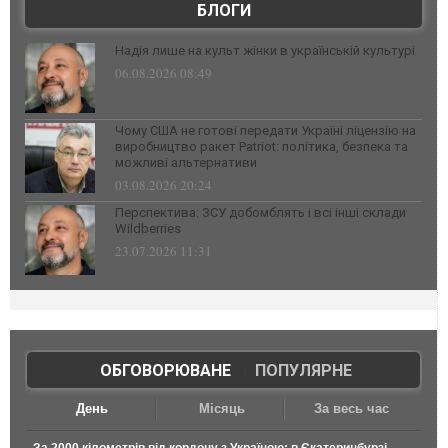
БЛОГИ
Надія лише на культ жінки в українській культурі
06.08.2026 08:49
Чому США не готові передати Україні ліцензію на
виробництво ракет Patriot: політика, безпека та
можливі альтернативи
03.08.2026 20:24
Перспектива: ЗСУ добомблять і всі інші склади
Wildberries
23.07.2026 11:31
ОБГОВОРЮВАНЕ
|
ПОПУЛЯРНЕ
День
Місяць
За весь час
За 2000 кілометрів від кордону з Україною: в Єкатеринбурзі