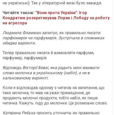
не українські). Так у літературній мові було завжди.
Читайте також:
"Вони проти України": Ігор
Кондратюк розкритикував Лорак і Лободу за роботу
на агресора
Людмила Фламман запитує, як правильно писати:
парфюмерія чи парфумерія. Зустрічала в словниках
обидва варіянти.
Тепер правильно писати й вимовляти парфуми,
парфумер, парфумерія.
Відповідь Вікторії Бевзі, яка радить мені вживати
слово молочка в українському (набіл), а не в
калькованому варіянті.
Коли я відповідав одному з читачів на запитання, що
таке молочка, то мав на увазі приміщення, де
продають молочні продукти, тобто набіл, як пише
читачка. Кажуть: піду до молочки. Це розмовне слово.
Катерина Рябуха просить уточнити, як правильно: