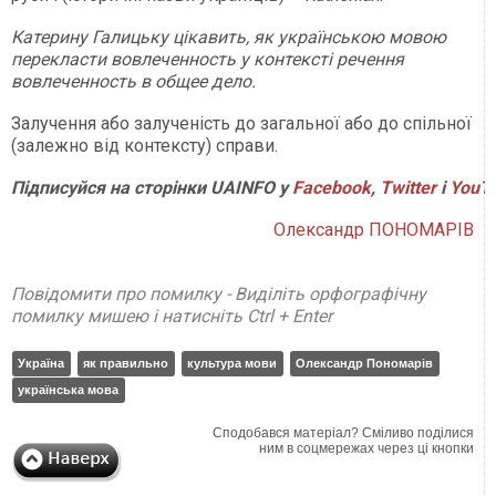
Катерину Галицьку цікавить, як українською мовою
перекласти вовлеченность у контексті речення
вовлеченность в общее дело.
Залучення або залученість до загальної або до спільної
(залежно від контексту) справи.
Підписуйся на сторінки UAINFO у
Facebook
,
Twitter
і
YouT
Олександр ПОНОМАРІВ
Повідомити про помилку - Виділіть орфографічну
помилку мишею і натисніть Ctrl + Enter
Україна
як правильно
культура мови
Олександр Пономарів
українська мова
Сподобався матеріал? Сміливо поділися
ним в соцмережах через ці кнопки