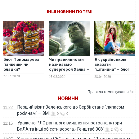
ІНШІ НОВИНИ ПО ТЕМІ
Блог Пономарева:
Чи правильно ми
Як українською
панкейки чи
називаємо
сказати
оладки?
супергероя Халка –
"штанина" – блог
блог Пономарева
Пономарева
27.05.2020
05.05.2020
28.04.2020
Правила коментування ! »
НОВИНИ
Перший візит Зеленського до Сербії стане "ляпасом
11:22
росіянам" — ЗМІ
0
0
Уражено РЛС раннього виявлення, ретранслятори
11:15
БпЛА та інші об'єкти ворога,- Генштаб ЗСУ
2
0
З початку місяця СБС уразили понад 11 тисяч ворожих