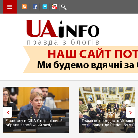
Експослу в США Стефанішиній
Трамп не передасть Україні
обрали запобіжний захід
сотні ракет до Patriot, бо у С
...