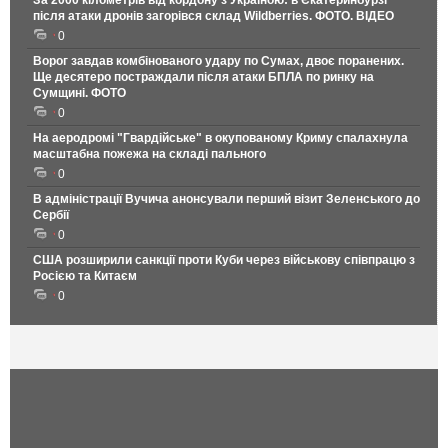
після атаки дронів загорівся склад Wildberries. ФОТО. ВІДЕО
0
Ворог завдав комбінованого удару по Сумах, двоє поранених.
Ще десятеро постраждали після атаки БПЛА по ринку на
Сумщині. ФОТО
0
На аеродромі "Гвардійське" в окупованому Криму спалахнула
масштабна пожежа на складі пального
0
В адміністрації Вучича анонсували перший візит Зеленського до
Сербії
0
США розширили санкції проти Куби через військову співпрацю з
Росією та Китаєм
0