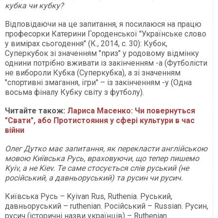
кубка чи кубку?
Відповідаючи на це запитання, я посилаюся на працю
професорки Катерини Городенської "Українське слово
у вимірах сьогодення" (К., 2014, с. 30): Кубок,
Суперкубок зі значенням "приз" у родовому відмінку
однини потрібно вживати із закінченням -а (Футболісти
не вибороли Кубка (Суперкубка), а зі значенням
"спортивні змагання, ігри" – із закінченням -у (Одна
восьма фіналу Кубку світу з футболу).
Читайте також:
Лариса Масенко: Чи повернуться
"Свати", або Протистояння у сфері культури в час
війни
Олег Дутко має запитання, як перекласти англійською
мовою Київська Русь, враховуючи, що тепер пишемо
Kyiv, а не Kiev. Те саме стосується слів руський (не
російський, а давньоруський) та русин чи русич.
Київська Русь – Kyivan Rus, Ruthenia. Руський,
давньоруський – ruthenian. Російський – Russian. Русин,
русич (історичні назви українців) – Ruthenian.