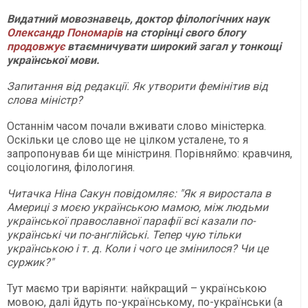
Видатний мовознавець, доктор філологічних наук
Олександр Пономарів
на сторінці свого блогу
продовжує
втаємничувати широкий загал у тонкощі
української мови.
Запитання від редакції. Як утворити фемінітив від
слова міністр?
Останнім часом почали вживати слово міністерка.
Оскільки це слово ще не цілком усталене, то я
запропонував би ще міністриня. Порівняймо: кравчиня,
соціологиня, філологиня.
Читачка Ніна Сакун повідомляє: "Як я виростала в
Америці з моєю українською мамою, між людьми
української православної парафії всі казали по-
українські чи по-англійські. Тепер чую тільки
українською і т. д. Коли і чого це змінилося? Чи це
суржик?"
Тут маємо три варіянти: найкращий – українською
мовою, далі йдуть по-українському, по-українськи (а