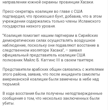
направлении южной окраины провинции Хасаки.
Пресс-секретарь коалиции во главе с США
подтвердил, что произошел бунт, добавив, что в этом
учреждении содержались только члены Исламского
государства низкого уровня.
"Коалиция помогает нашим партнерам в Сирийских
демократических силах осуществлять воздушное
наблюдение, поскольку они подавляют восстание в
следственном изоляторе Хасака", – заявил
официальный представитель коалиции США
полковник Майлс Б. Каггинс III в своем твиттере.
Представители арабских общин связались с жителями
этого района, заявив, что после инцидента самолеты
американской коалиции были замечены в небе над
тюрьмой.
В ходе восстания были получены неподтвержденные
сообщения о том, что несколько заключенных были
убиты.