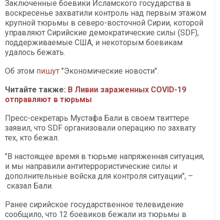
Заключенные боевики Исламского государства в
воскресенье захватили контроль над первым этажом
крупной тюрьмы в северо-восточной Сирии, которой
управляют Сирийские демократические силы (SDF),
поддерживаемые США, и некоторым боевикам
удалось бежать.
Об этом
пишут
"Экономические новости".
Читайте также:
В Ливии зараженных COVID-19
отправляют в тюрьмы
Пресс-секретарь Мустафа Бали в своем твиттере
заявил, что SDF организовали операцию по захвату
тех, кто бежал.
"В настоящее время в тюрьме напряженная ситуация,
и мы направили антитеррористические силы и
дополнительные войска для контроля ситуации", –
сказал Бали.
Ранее сирийское государственное телевидение
сообщило, что 12 боевиков бежали из тюрьмы в