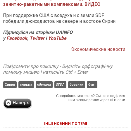
зенитно-ракетными комплексами. ВИДЕО
При поддержке США с воздуха и с земли SDF
победили джихадистов на севере и востоке Сирии.
Підписуйся на сторінки UAINFO
у
Facebook
,
Twitter
і
YouTube
Экономические новости
Повідомити про помилку - Виділіть орфографічну
помилку мишею і натисніть Ctrl + Enter
Сирия
тюрьма
сбежали
ИГИЛ
боевики
бунт
Сподобався матеріал? Сміливо поділися
ним в соцмережах через ці кнопки
ІНШІ НОВИНИ ПО ТЕМІ