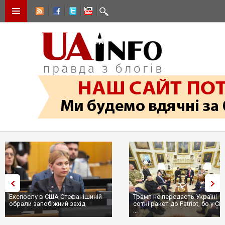
Експослу в США Стефанішиній
Трамп не передасть Україні
обрали запобіжний захід
сотні ракет до Patriot, бо у С
...