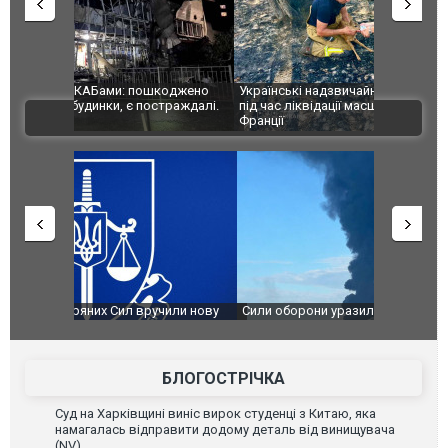
шкоджено
Українські надзвичайники врятували козуленя
СБУ за спр
траждалі.
під час ліквідації масштабної лісової пожежі у
Болгарії з
ВІДЕО
Франції
ФОТО
чили нову
Сили оборони уразили Ярославський НПЗ:
Неймар вла
губернатор регіону заявив про наймасштабнішу
"Сантоса".
атаку. ВІДЕО
БЛОГОСТРІЧКА
Суд на Харківщині виніс вирок студенці з Китаю, яка
намагалась відправити додому деталь від винищувача
(NV)