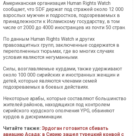
Американская организация Human Rights Watch
сообщает, что SDF держат под стражей около 12 000
взрослых мужчин и подростков, подозреваемых в
принадлежности к Исламскому государству, в том
числе от 2000 до 4000 иностранцев из почти 50 стран.
По данным Human Rights Watch и других
правозащитных групп, заключенные содержатся в
переполненных тюрьмах, где во многих случаях
условия являются негуманными.
Силы, возглавляемые курдами, также удерживают
около 100 000 сирийских и иностранных женщин и
детей, которые являются членами семей
подозреваемых в боевых действиях.
Некоторые арабы, которые составляют большинство
жителей районов, находящихся под контролем
сирийского курдского ополчения YPG, обвиняют
курдов в дискриминации.
Читайте также:
Эрдоган готовится сбивать
авиацию Асада: в Сирию зашел турецкий конвой с