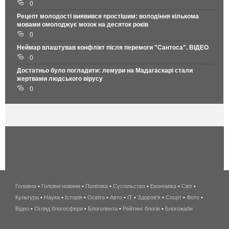
0
Рецепт молодості виявився простішим: володіння кількома
мовами омолоджує мозок на десяток років
0
Неймар влаштував конфлікт після перемоги "Сантоса". ВІДЕО
0
Достатньо було погладити: лемури на Мадагаскарі стали
жертвами людського вірусу
0
Головна
•
Головні новини
•
Політика
•
Суспільство
•
Економіка
беспроводной
•
Світ
•
Культура
•
Наука
•
Історія
•
Освіта
•
Авто
•
IT
•
Здоров'я
интернет
•
Спорт
•
Фото
•
Відео
•
Огляд блогосфери
•
Блоголента
•
Рейтинг блогів
киев
•
Блогожаби
и