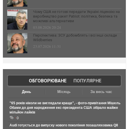
Чому США не готові передати Україні ліцензію на
виробництво ракет Patriot: політика, безпека та
можливі альтернативи
03.08.2026 20:24
Перспектива: ЗСУ добомблять і всі інші склади
Wildberries
23.07.2026 11:31
ОБГОВОРЮВАНЕ
|
ПОПУЛЯРНЕ
День
Місяць
За весь час
"65 років ніколи не виглядали краще", - фото-привітання Мішель
Обами до дня народження екс-президента США зібрало майже
мільйон лайків
0
Audi готується до випуску нового покоління позашляховика Q8