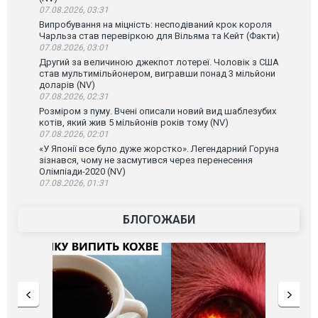
07.08.2026, 03:31
Випробування на міцність: несподіваний крок короля
Чарльза став перевіркою для Вільяма та Кейт (Факти)
07.08.2026, 03:01
Другий за величиною джекпот лотереї. Чоловік з США
став мультимільйонером, вигравши понад 3 мільйони
доларів (NV)
07.08.2026, 02:31
Розміром з пуму. Вчені описали новий вид шаблезубих
котів, який жив 5 мільйонів років тому (NV)
07.08.2026, 02:01
«У Японії все було дуже жорстко». Легендарний Горуна
зізнався, чому не засмутився через перенесення
Олімпіади-2020 (NV)
07.08.2026, 01:31
БЛОГОЖАБИ