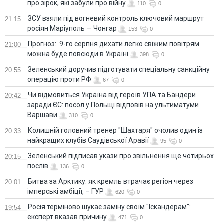
про зірок, які забули про війну
110
0
ЗСУ взяли під вогневий контроль ключовий маршрут
21:15
росіян Маріуполь — Чонгар
153
0
Прогноз: 9-го серпня дихати легко свіжим повітрям
21:00
можна буде повсюди в Україні
398
0
Зеленський доручив підготувати спеціальну санкційну
20:55
операцію проти РФ
67
0
Чи відмовиться Україна від героїв УПА та Бандери
20:42
заради ЄС: посол у Польщі відповів на ультиматуми
Варшави
310
0
Колишній головний тренер "Шахтаря" очолив один із
20:33
найкращих клубів Саудівської Аравії
95
0
Зеленський підписав укази про звільнення ще чотирьох
20:15
послів
136
0
Битва за Арктику: як кремль втрачає регіон через
20:01
імперські амбіції, – ГУР
620
0
Росія терміново шукає заміну своїм "Іскандерам":
19:54
експерт вказав причину
471
0