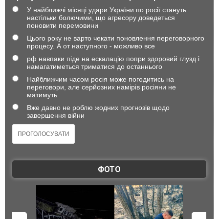
У найближчі місяці удари України по росії стануть
настільки болючими, що агресору доведеться
поновити перемовини
Цього року не варто чекати поновлення переговорного
процесу. А от наступного - можливо все
рф навпаки піде на ескалацію попри здоровий глузд і
намагатиметься триматися до останнього
Найближчим часом росія може погодитись на
переговори, але серйозних намірів росіяни не
матимуть
Вже давно не роблю жодних прогнозів щодо
завершення війни
ФОТО