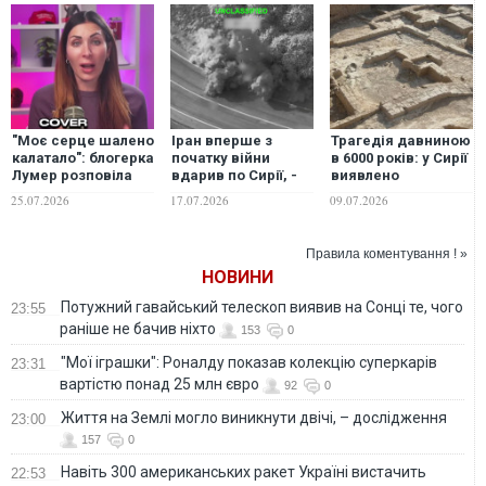
"Моє серце шалено
Іран вперше з
Трагедія давниною
калатало": блогерка
початку війни
в 6000 років: у Сирії
Лумер розповіла
вдарив по Сирії, -
виявлено
про пережиту
Reuters
найдавніші сліди
25.07.2026
17.07.2026
09.07.2026
повітряну тривогу
насилля над
дитиною
Правила коментування ! »
НОВИНИ
Потужний гавайський телескоп виявив на Сонці те, чого
23:55
раніше не бачив ніхто
153
0
"Мої іграшки": Роналду показав колекцію суперкарів
23:31
вартістю понад 25 млн євро
92
0
Життя на Землі могло виникнути двічі, – дослідження
23:00
157
0
Навіть 300 американських ракет Україні вистачить
22:53