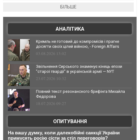
БІЛЬШЕ
АНАЛІТИКА
Кремль не готовий до компромісів і прагне
досягти своїх цілей війною, - Foreign Affairs
03.08.2026 13:02
Звільнення Сирського знаменує кінець епохи
"старої гвардії" в українській армії — NYT
23.07.2026 10:32
Повний текст резонансного брифінга Михайла
Федорова
18.07.2026 09:27
ОПИТУВАННЯ
На вашу думку, коли далекобійні санкції України
примусять росію сісти за стіл переговорів?