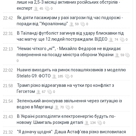
лише на 2,5-3 місяці активних російських обстрілів -
експерт
45
0
Як діяти пасажирам у разі загрози під час подорожі -
22:42
поради від "Укрзалізниці"
59
0
В Таїланді футболіст загинув від удару блискавки під
22:31
час матчу: ще 12 людей постраждали. ВІДЕО
74
0
"Немає чіткого „ні“", - Михайло Федоров не відкидає
22:13
повернення на посаду міністра оборони України
59
0
Huawei виходить на ринок позашляховиків з моделлю
22:02
Stelato G9. ФОТО
185
0
Трамп різко відреагував на чутки про конфлікт з
21:58
Гегсетом
67
0
Зеленський анонсував звільнення через ситуацію із
21:54
водою в Марганці
70
0
В Україні розподіляти електроенергію будуть по-
21:43
новому: Шмигаль розкрив деталі
134
0
"Я доначу щодня": Даша Астаф'єва різко висловилася
21:32