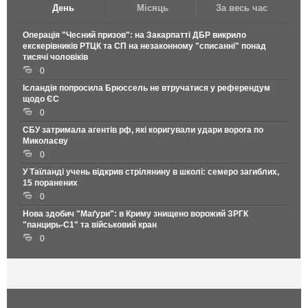
День
Місяць
За весь час
Операція "Чесний призов": на Закарпатті ДБР викрило
екскерівників РТЦК та СП на незаконному "списанні" понад
тисячі чоловіків
0
Ісландія попросила Брюссель не втручатися у референдум
щодо ЄС
0
СБУ затримала агентів рф, які коригували удари ворога по
Миколаєву
0
У Таїланді учень відкрив стрілянину в школі: семеро загиблих,
15 поранених
0
Нова здобич "Маґури": в Криму знищено ворожий ЗРГК
"панцирь-С1" та військовий кран
0