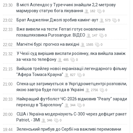
В місті Аспендос у Туреччині знайшли 2,2-метрову
23:30
мармурову статую бога лікування
182
0
Брат Анджеліни Джолі зробив камінг-аут
23:02
573
0
Вже вивели на тести: Ferrari готує оновлення
22:33
позашляховика Purosangue. ВІДЕО
147
0
Магнітні бурі: прогноз на вихідні
22:02
1565
0
У Чехії суд вирішив вислати росіянку, яка вийшла заміж
21:32
за чеха по телефону
485
0
Вийшов трейлер нової екранізації легендарного фільму
21:15
"Афера Томаса Крауна"
827
0
Спека ще затримується: в Укргідрометцентрі розповіли,
21:00
якою завтра буде погода в Україні
2756
0
Найкращий футболіст ЧС-2026 відмовив "Реалу" заради
20:33
переходу в "Барселону"
344
0
США і Україна модернізують С-300 через дефіцит ракет
20:00
Patriot, - ЗМІ
346
0
Зеленський прибув до Сербії на важливі перемовини
19:44