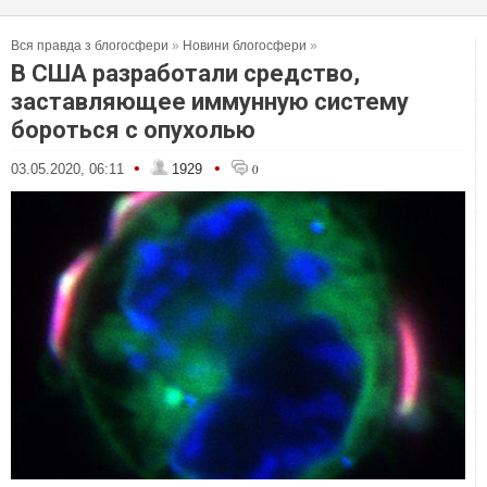
Вся правда з блогосфери
»
Новини блогосфери
»
В США разработали средство,
заставляющее иммунную систему
бороться с опухолью
•
•
03.05.2020, 06:11
1929
0