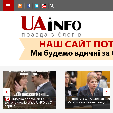
Експослу в США Стефанішині
Підбірка блогожаб та
обрали запобіжний захід
фотоприколів від UAINFO за 7
серпня