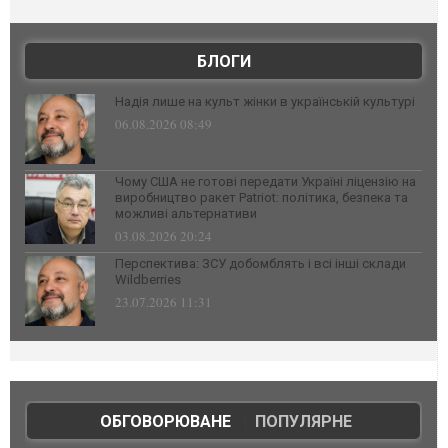
БЛОГИ
Надія лише на культ жінки в українській культурі
06.08.2026 08:49
Чому США не готові передати Україні ліцензію на
виробництво ракет Patriot: політика, безпека та
можливі альтернативи
03.08.2026 20:24
Перспектива: ЗСУ добомблять і всі інші склади
Wildberries
23.07.2026 11:31
ОБГОВОРЮВАНЕ
|
ПОПУЛЯРНЕ