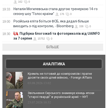
162
0
Наталія Могилевська стала другою тренеркою 14-го
19:33
сезону шоу "Голос країни"
176
0
Російська еліта боїться ФСБ, яка дедалі більше
19:00
виходить з-під контролю, - Bloomberg
338
0
Підбірка блогожаб та фотоприколів від UAINFO
18:30
за 7 серпня
15752
0
БІЛЬШЕ
АНАЛІТИКА
Кремль не готовий до компромісів і прагне
досягти своїх цілей війною, - Foreign Affairs
03.08.2026 13:02
Звільнення Сирського знаменує кінець епохи
"старої гвардії" в українській армії — NYT
23.07.2026 10:32