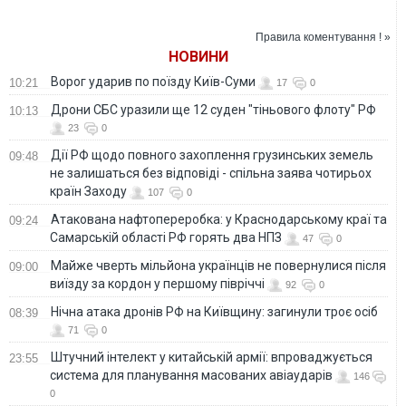
для иммунитета
астронавтов?
риском смерти:
штамма COVID-19
сознательные и
добросовестные
Правила коментування ! »
люди живут
НОВИНИ
дольше
Ворог ударив по поїзду Київ-Суми
10:21
17
0
Дрони СБС уразили ще 12 суден "тіньового флоту" РФ
10:13
23
0
Дії РФ щодо повного захоплення грузинських земель
09:48
не залишаться без відповіді - спільна заява чотирьох
країн Заходу
107
0
Атакована нафтопереробка: у Краснодарському краї та
09:24
Самарській області РФ горять два НПЗ
47
0
Майже чверть мільйона українців не повернулися після
09:00
виїзду за кордон у першому півріччі
92
0
Нічна атака дронів РФ на Київщину: загинули троє осіб
08:39
71
0
Штучний інтелект у китайській армії: впроваджується
23:55
система для планування масованих авіаударів
146
0