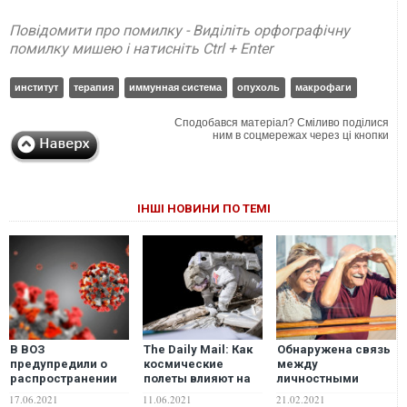
Повідомити про помилку - Виділіть орфографічну
помилку мишею і натисніть Ctrl + Enter
институт
терапия
иммунная система
опухоль
макрофаги
Сподобався матеріал? Сміливо поділися
ним в соцмережах через ці кнопки
ІНШІ НОВИНИ ПО ТЕМІ
В ВОЗ
The Daily Mail: Как
Обнаружена связь
предупредили о
космические
между
распространении
полеты влияют на
личностными
нового опасного
иммунную систему
качествами и
17.06.2021
11.06.2021
21.02.2021