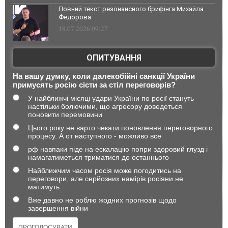
Повний текст резонансного брифінга Михайла
Федорова
18.07.2026 09:27
ОПИТУВАННЯ
На вашу думку, коли далекобійні санкції України
примусять росію сісти за стіл переговорів?
У найближчі місяці удари України по росії стануть
настільки болючими, що агресору доведеться
поновити перемовини
Цього року не варто чекати поновлення переговорного
процесу. А от наступного - можливо все
рф навпаки піде на ескалацію попри здоровий глузд і
намагатиметься триматися до останнього
Найближчим часом росія може погодитись на
переговори, але серйозних намірів росіяни не
матимуть
Вже давно не роблю жодних прогнозів щодо
завершення війни