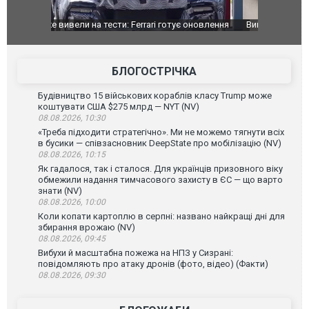
оновлення
Вийшов трейлер нової екранізації легендарного
Зеленський
фільму "Афера Томаса Крауна"
перемовин
БЛОГОСТРІЧКА
Будівництво 15 військових кораблів класу Trump може
коштувати США $275 млрд — NYT (NV)
08.08.2026, 10:30
«Треба підходити стратегічно». Ми не можемо тягнути всіх
в бусики — співзасновник DeepState про мобілізацію (NV)
08.08.2026, 10:15
Як гадалося, так і сталося. Для українців призовного віку
обмежили надання тимчасового захисту в ЄС — що варто
знати (NV)
08.08.2026, 10:00
Коли копати картоплю в серпні: названо найкращі дні для
збирання врожаю (NV)
08.08.2026, 09:45
Вибухи й масштабна пожежа на НПЗ у Сизрані:
повідомляють про атаку дронів (фото, відео) (Факти)
08.08.2026, 09:30