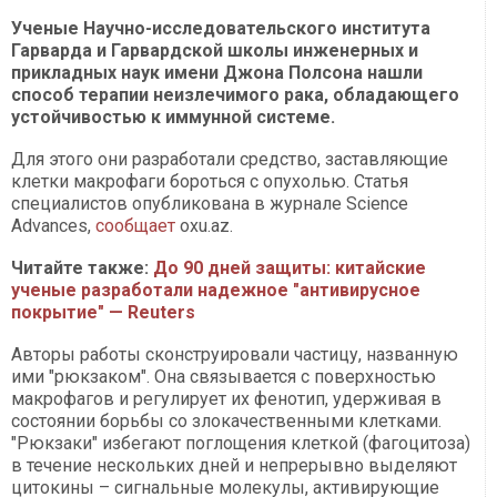
Ученые Научно-исследовательского института
Гарварда и Гарвардской школы инженерных и
прикладных наук имени Джона Полсона нашли
способ терапии неизлечимого рака, обладающего
устойчивостью к иммунной системе.
Для этого они разработали средство, заставляющие
клетки макрофаги бороться с опухолью. Статья
специалистов опубликована в журнале Science
Advances,
сообщает
oxu.az.
Читайте также:
До 90 дней защиты: китайские
ученые разработали надежное "антивирусное
покрытие" — Reuters
Авторы работы сконструировали частицу, названную
ими "рюкзаком". Она связывается с поверхностью
макрофагов и регулирует их фенотип, удерживая в
состоянии борьбы со злокачественными клетками.
"Рюкзаки" избегают поглощения клеткой (фагоцитоза)
в течение нескольких дней и непрерывно выделяют
цитокины – сигнальные молекулы, активирующие