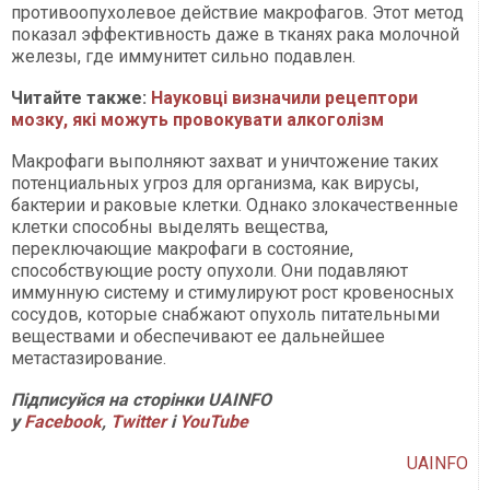
противоопухолевое действие макрофагов. Этот метод
показал эффективность даже в тканях рака молочной
железы, где иммунитет сильно подавлен.
Читайте также:
Науковці визначили рецептори
мозку, які можуть провокувати алкоголізм
Макрофаги выполняют захват и уничтожение таких
потенциальных угроз для организма, как вирусы,
бактерии и раковые клетки. Однако злокачественные
клетки способны выделять вещества,
переключающие макрофаги в состояние,
способствующие росту опухоли. Они подавляют
иммунную систему и стимулируют рост кровеносных
сосудов, которые снабжают опухоль питательными
веществами и обеспечивают ее дальнейшее
метастазирование.
Підписуйся на сторінки UAINFO
у
Facebook
,
Twitter
і
YouTube
UAINFO