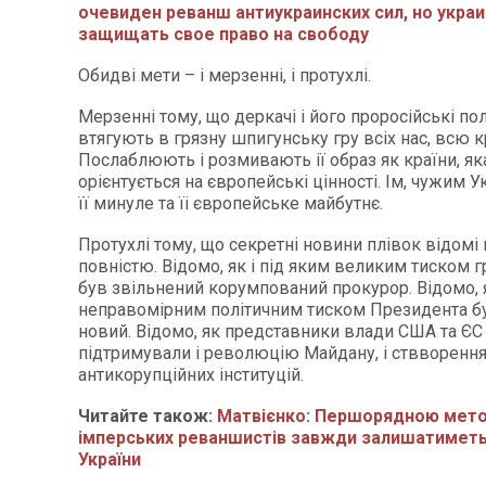
очевиден реванш антиукраинских сил, но укра
защищать свое право на свободу
Обидві мети – і мерзенні, і протухлі.
Мерзенні тому, що деркачі і його проросійські пол
втягують в грязну шпигунську гру всіх нас, всю к
Послаблюють і розмивають ії образ як країни, як
орієнтується на європейські цінності. Ім, чужим 
її минуле та їі європейське майбутнє.
Протухлі тому, що секретні новини плівок відомі
повністю. Відомо, як і під яким великим тиском 
був звільнений корумпований прокурор. Відомо, 
неправомірним політичним тиском Президента б
новий. Відомо, як представники влади США та ЄС
підтримували і революцію Майдану, і ствворенн
антикорупційних інституцій.
Читайте також:
Матвієнко: Першорядною мето
імперських реваншистів завжди залишатиметь
України