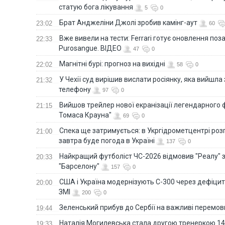
статую бога лікування
5
0
Брат Анджеліни Джолі зробив камінг-аут
23:02
60
Вже вивели на тести: Ferrari готує оновлення по
22:33
Purosangue. ВІДЕО
47
0
Магнітні бурі: прогноз на вихідні
22:02
58
0
У Чехії суд вирішив вислати росіянку, яка вийшла
21:32
телефону
97
0
Вийшов трейлер нової екранізації легендарного
21:15
Томаса Крауна"
69
0
Спека ще затримується: в Укргідрометцентрі роз
21:00
завтра буде погода в Україні
137
0
Найкращий футболіст ЧС-2026 відмовив "Реалу" 
20:33
"Барселону"
157
0
США і Україна модернізують С-300 через дефіцит р
20:00
ЗМІ
200
0
Зеленський прибув до Сербії на важливі перемо
19:44
Наталія Могилевська стала другою тренеркою 14
19:33