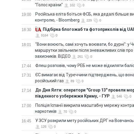
"Голос країни"
102
0
Російська еліта боїться ФСБ, яка дедалі більше в
19:00
контролю, - Bloomberg
229
0
Підбірка блогожаб та фотоприколів від UAI
18:30
9164
0
"Вони воюють, самі хочуть воювати, бо дурні": у 
18:01
маршрутки звільнили після зневажливих слів про
захисників. ВІДЕО
261
0
Флеш розповів, чому РЕБ не може відхиляти балі
17:44
ЄС вимагає від Туреччини підтверджень, що вона
17:31
російський газ
89
0
До Дня Ялти: оператори "Group 13" провели мо
17:14
південного узбережжя Криму, - ГУР
546
0
Поліція Іспанії викрила масштабну мережу контра
17:00
наркотиків
70
0
У ЗСУ розкрили мету російських ДРГ на Вовчанс
16:45
126
0