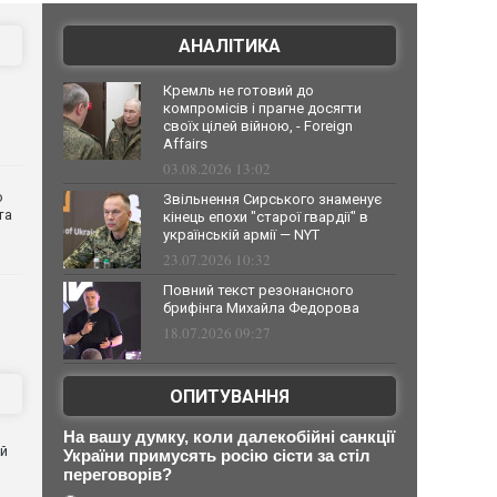
АНАЛІТИКА
Кремль не готовий до
компромісів і прагне досягти
своїх цілей війною, - Foreign
Affairs
03.08.2026 13:02
о
Звільнення Сирського знаменує
та
кінець епохи "старої гвардії" в
українській армії — NYT
23.07.2026 10:32
Повний текст резонансного
брифінга Михайла Федорова
18.07.2026 09:27
ОПИТУВАННЯ
На вашу думку, коли далекобійні санкції
ей
України примусять росію сісти за стіл
переговорів?