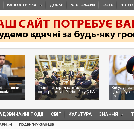
БЛОГОСТРІЧКА
ДОСЬЄ
БЛОГОЖАБИ
ФОТО
ВІДЕО
ефанішиній
Трамп не передасть Україні
Вибух у рес
захід
сотні ракет до Patriot, бо у США
ціллю був г
...
пр...
АДЗВИЧАЙНІ ПОДІЇ
СВІТ
КУЛЬТУРА
ЗНАННЯ
ТАРИФИ
ПОДВИГИ УКРАЇНЦІВ