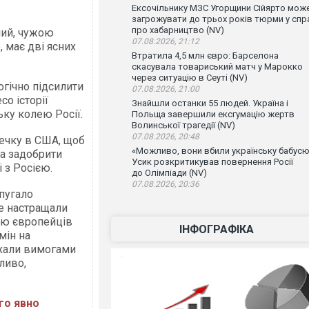
Ексочільнику МЗС Угорщини Сійярто мож
загрожувати до трьох років тюрми у спр
про хабарництво (NV)
ний, чужою
07.08.2026, 21:12
 має дві ясних
Втратила 4,5 млн євро: Барселона
скасувала товариський матч у Марокко
через ситуацію в Сеуті (NV)
огічно підсилити
07.08.2026, 21:00
о історії
Знайшли останки 55 людей. Україна і
ку колею Росії.
Польща завершили ексгумацію жертв
Волинської трагедії (NV)
07.08.2026, 20:48
речку в США, щоб
«Можливо, вони вбили українську бабусю
та задобрити
Усик розкритикував повернення Росії
 з Росією.
до Олімпіади (NV)
07.08.2026, 20:36
пугало
е настращали
лю європейців
ІНФОГРАФІКА
мін на
ахали вимогами
ливо,
го явно