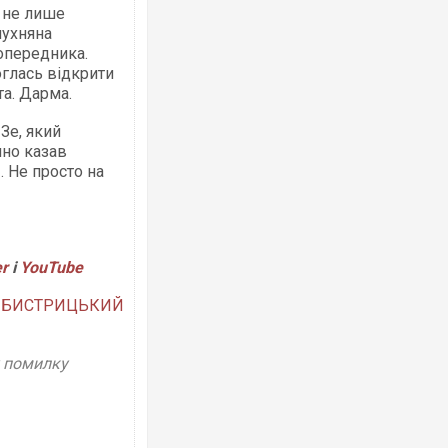
" не лише
лухняна
опередника.
оглась відкрити
та. Дарма.
Зе, який
Ворог завдав комбінованого удару п
двоє поранених. Ще десятеро пост
мно казав
після атаки БПЛА по ринку на Сумщин
 Не просто на
er
і
YouTube
н БИСТРИЦЬКИЙ
у помилку
Вже вивели на тести: Ferrari готує о
позашляховика Purosangue. ВІДЕО