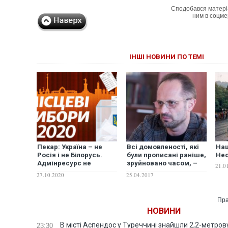
Сподобався матері
ним в соцме
ІНШІ НОВИНИ ПО ТЕМІ
Пекар: Україна – не
Всі домовленості, які
Наш
Росія і не Білорусь.
були прописані раніше,
Нео
Адмінресурс не
зруйновано часом, –
21.0
спрацював: що
Безсмертний про
27.10.2020
25.04.2017
показали місцеві
необхідність формату
вибори
"Мінськ+"
Пра
НОВИНИ
В місті Аспендос у Туреччині знайшли 2,2-метро
23:30