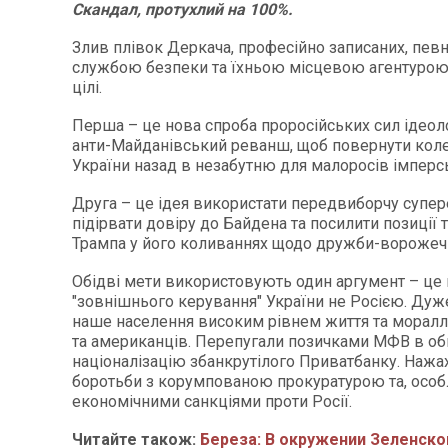
Скандал, протухлий на 100%.
Злив плівок Деркача, професійно записаних, пев
службою безпеки та їхньою місцевою агентурою,
цілі.
Перша – це нова спроба проросійських сил ідеол
анти-Майданівський реванш, щоб повернути колес
України назад в незабутню для малоросів імперсь
Друга – це ідея використати передвиборчу супе
підірвати довіру до Байдена та посилити позиції 
Трампа у його коливаннях щодо дружби-ворожечі
Обідві мети використовують один аргумент – це 
"зовнішнього керування" України не Росією. Дуж
наше населення високим рівнем життя та морал
та американців. Перепугали позичками МФВ в об
націоналізацію збанкрутілого Приватбанку. Наж
боротьби з корумпованою прокуратурою та, особ
економічними санкціями проти Росії.
Читайте також:
Береза: В окружении Зеленско