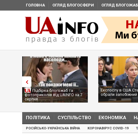
ГОЛОВНА
ОГЛЯД БЛОГОСФЕРИ
ОГЛЯД БЛОГОЖАБ
Експослу в США Ст
Підбірка блогожаб та
обрали запобіжний 
фотоприколів від UAINFO за 7
серпня
ПОЛІТИКА
СУСПІЛЬСТВО
ЕКОНОМІКА
Н
РОСІЙСЬКО-УКРАЇНСЬКА ВІЙНА
КОРОНАВІРУС COVID-19