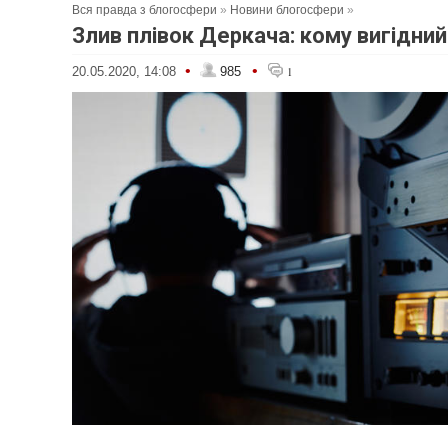
Вся правда з блогосфери
»
Новини блогосфери
»
Злив плівок Деркача: кому вигідни
•
•
20.05.2020, 14:08
985
1