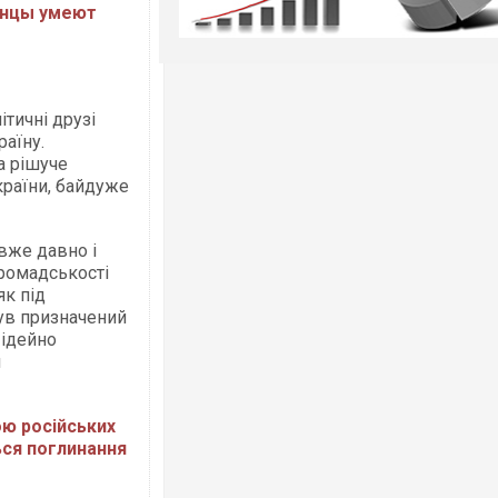
инцы умеют
ітичні друзі
раїну.
а рішуче
України, байдуже
 вже давно і
громадськості
як під
ув призначений
 ідейно
я
ю російських
ся поглинання