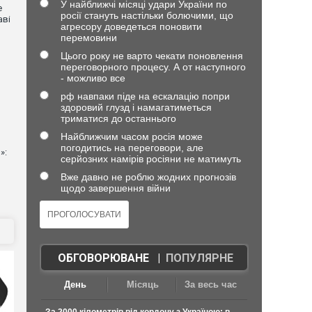
У найближчі місяці удари України по
е
росії стануть настільки болючими, що
аві
агресору доведеться поновити
перемовини
Цього року не варто чекати поновлення
переговорного процесу. А от наступного
- можливо все
рф навпаки піде на ескалацію попри
здоровий глузд і намагатиметься
триматися до останнього
Найближчим часом росія може
погодитись на переговори, але
»:
серйозних намірів росіяни не матимуть
Вже давно не роблю жодних прогнозів
щодо завершення війни
ОБГОВОРЮВАНЕ
|
ПОПУЛЯРНЕ
День
Місяць
За весь час