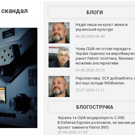
й скандал
БЛОГИ
Надія лише на культ жінки в
українській культурі
06.08.2026 08:49
Чому США не готові передати
Україні ліцензію на виробництв
ракет Patriot: політика, безпека 
можливі альтернативи
03.08.2026 20:24
Перспектива: ЗСУ добомблять і
всі інші склади Wildberries
23.07.2026 11:31
БЛОГОСТРІЧКА
Україна та США модернізують С-300.
В Defense Express розповіли, чи зможе ц
проєкт замінити Patriot (NV)
07.08.2026, 21:24