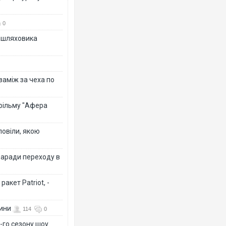
0
зашляховика
 заміж за чеха по
 фільму "Афера
повіли, якою
заради переходу в
акет Patriot, -
вини
114
0
-го сезону шоу