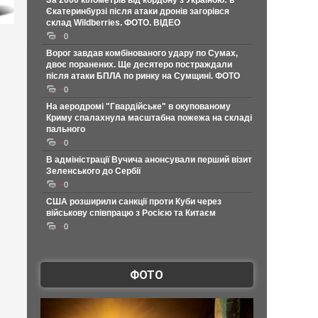
За 2000 кілометрів від кордону з Україною: в
Єкатеринбурзі після атаки дронів загорівся
склад Wildberries. ФОТО. ВІДЕО
0
Ворог завдав комбінованого удару по Сумах,
двоє поранених. Ще десятеро постраждали
після атаки БПЛА по ринку на Сумщині. ФОТО
0
На аеродромі "Гвардійське" в окупованому
Криму спалахнула масштабна пожежа на складі
пального
0
В адміністрації Вучича анонсували перший візит
Зеленського до Сербії
0
США розширили санкції проти Куби через
військову співпрацю з Росією та Китаєм
0
ФОТО