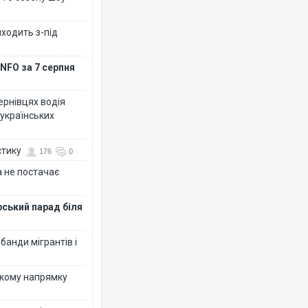
иходить з-під
NFO за 7 серпня
Чернівцях водія
 українських
стику
176
0
 не постачає
рський парад біля
банди мігрантів і
ькому напрямку