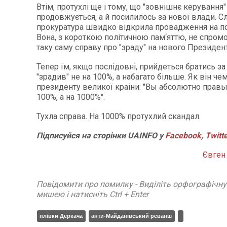
Втім, протухлі ще і тому, що "зовнішнє керування
продовжується, а й посилилось за нової влади. С
прокуратура швидко відкрила провадження на п
Вона, з короткою політичною пам‘яттю, не спром
таку саму справу про "зраду" на нового Президен
Тепер їм, якщо послідовні, прийдеться братись за 
"зрадив" не на 100%, а набагато більше. Як він че
президенту великої краіни: "Вы абсолютно правы.
100%, а на 1000%".
Тухла справа. На 1000% протухлий скандал.
Підписуйся на сторінки UAINFO у
Facebook
,
Twitt
Євге
Повідомити про помилку - Виділіть орфографічн
мишею і натисніть Ctrl + Enter
плівки Деркача
анти-Майданівський реванш