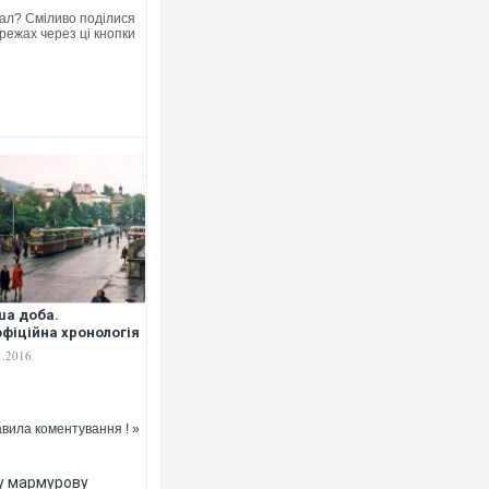
ал? Сміливо поділися
режах через ці кнопки
а доба.
фіційна хронологія
1.2016
вила коментування ! »
ву мармурову