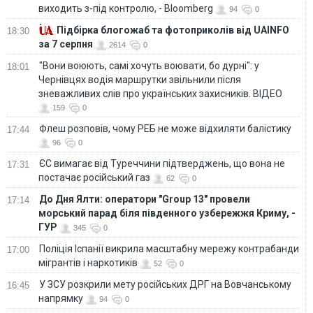
виходить з-під контролю, - Bloomberg
94
0
Підбірка блогожаб та фотоприколів від UAINFO
18:30
за 7 серпня
2614
0
"Вони воюють, самі хочуть воювати, бо дурні": у
18:01
Чернівцях водія маршрутки звільнили після
зневажливих слів про українських захисників. ВІДЕО
159
0
Флеш розповів, чому РЕБ не може відхиляти балістику
17:44
96
0
ЄС вимагає від Туреччини підтверджень, що вона не
17:31
постачає російський газ
62
0
До Дня Ялти: оператори "Group 13" провели
17:14
морський парад біля південного узбережжя Криму, -
ГУР
345
0
Поліція Іспанії викрила масштабну мережу контрабанди
17:00
мігрантів і наркотиків
52
0
У ЗСУ розкрили мету російських ДРГ на Вовчанському
16:45
напрямку
94
0