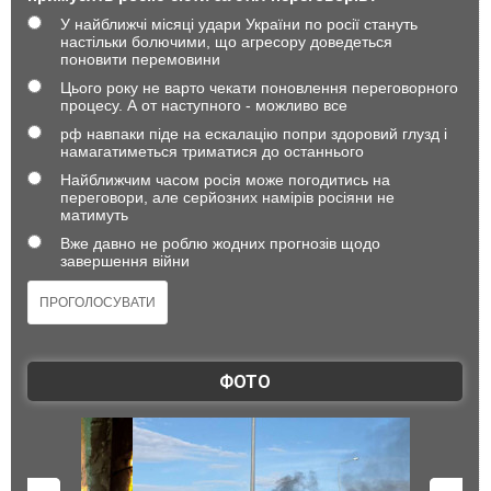
У найближчі місяці удари України по росії стануть
настільки болючими, що агресору доведеться
поновити перемовини
Цього року не варто чекати поновлення переговорного
процесу. А от наступного - можливо все
рф навпаки піде на ескалацію попри здоровий глузд і
намагатиметься триматися до останнього
Найближчим часом росія може погодитись на
переговори, але серйозних намірів росіяни не
матимуть
Вже давно не роблю жодних прогнозів щодо
завершення війни
ФОТО