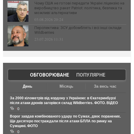
Чому США не готові передати Україні ліцензію на
виробництво ракет Patriot: політика, безпека та
можливі альтернативи
03.08.2026 20:24
Перспектива: ЗСУ добомблять і всі інші склади
Wildberries
23.07.2026 11:31
ОБГОВОРЮВАНЕ
|
ПОПУЛЯРНЕ
День
Місяць
За весь час
За 2000 кілометрів від кордону з Україною: в Єкатеринбурзі
після атаки дронів загорівся склад Wildberries. ФОТО. ВІДЕО
0
Ворог завдав комбінованого удару по Сумах, двоє поранених.
Ще десятеро постраждали після атаки БПЛА по ринку на
Сумщині. ФОТО
0