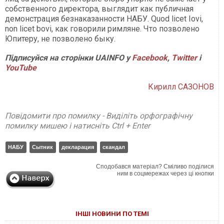
собственного директора, выглядит как публичная
демонстрация безнаказанности НАБУ. Quod licet Iovi,
non licet bovi, как говорили римляне. Что позволено
Юпитеру, не позволено быку.
Підписуйся на сторінки UAINFO у
Facebook
,
Twitter
і
YouTube
Кирилл САЗОНОВ
Повідомити про помилку - Виділіть орфографічну
помилку мишею і натисніть Ctrl + Enter
НАБУ
Сытник
декларация
скандал
Сподобався матеріал? Сміливо поділися
ним в соцмережах через ці кнопки
ІНШІ НОВИНИ ПО ТЕМІ