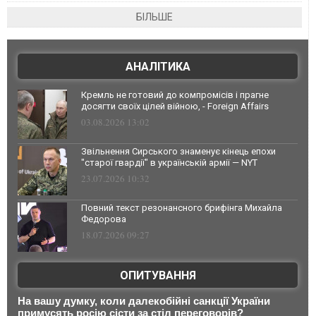
БІЛЬШЕ
АНАЛІТИКА
Кремль не готовий до компромісів і прагне
досягти своїх цілей війною, - Foreign Affairs
03.08.2026 13:02
Звільнення Сирського знаменує кінець епохи
"старої гвардії" в українській армії — NYT
23.07.2026 10:32
Повний текст резонансного брифінга Михайла
Федорова
18.07.2026 09:27
ОПИТУВАННЯ
На вашу думку, коли далекобійні санкції України
примусять росію сісти за стіл переговорів?