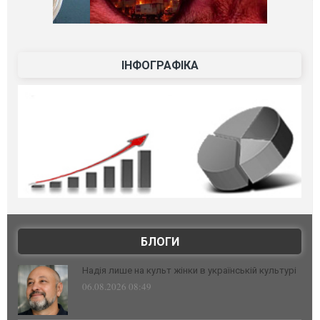
ІНФОГРАФІКА
БЛОГИ
Надія лише на культ жінки в українській культурі
06.08.2026 08:49