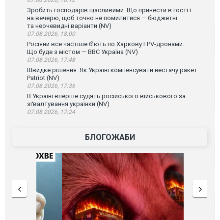
Зробить господарів щасливими. Що принести в гості і
на вечерю, щоб точно не помилитися — бюджетні
та неочевидні варіанти (NV)
07.08.2026, 18:00
Росіяни все частіше бʼють по Харкову FPV-дронами.
Що буде з містом — ВВС Україна (NV)
07.08.2026, 17:48
Швидке рішення. Як Україні компенсувати нестачу ракет
Patriot (NV)
07.08.2026, 17:36
В Україні вперше судять російського військового за
зґвалтування українки (NV)
07.08.2026, 17:24
БЛОГОЖАБИ