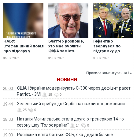
НАБУ:
Блаттер розповів,
Інфантіно
Стефанішиній повідомили
хто має очолити
звернувся по
про підозру у
ФІФА замість
підтримку до
незаконному
Інфантіно
Трампа після
06.08.2026
05.08.2026
03.08.2026
збагаченні на
провалу плану
понад 13,9 млн грн
продажу частки в
та недостовірному
ЧС, - Reuters
Правила коментування ! »
декларуванні
НОВИНИ
США і Україна модернізують С-300 через дефіцит ракет
20:00
Patriot, - ЗМІ
18
0
Зеленський прибув до Сербії на важливі перемовини
19:44
25
0
Наталія Могилевська стала другою тренеркою 14-го
19:33
сезону шоу "Голос країни"
14
0
Російська еліта боїться ФСБ, яка дедалі більше
19:00