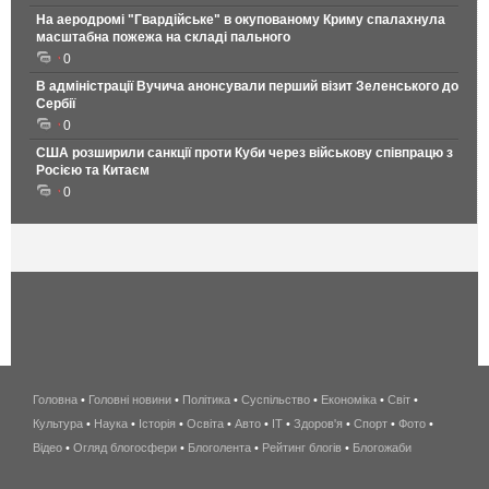
На аеродромі "Гвардійське" в окупованому Криму спалахнула
масштабна пожежа на складі пального
0
В адміністрації Вучича анонсували перший візит Зеленського до
Сербії
0
США розширили санкції проти Куби через військову співпрацю з
Росією та Китаєм
0
Головна
•
Головні новини
•
Політика
•
Суспільство
•
Економіка
беспроводной
•
Світ
•
Культура
•
Наука
•
Історія
•
Освіта
•
Авто
•
IT
•
Здоров'я
интернет
•
Спорт
•
Фото
•
Відео
•
Огляд блогосфери
•
Блоголента
•
Рейтинг блогів
киев
•
Блогожаби
и