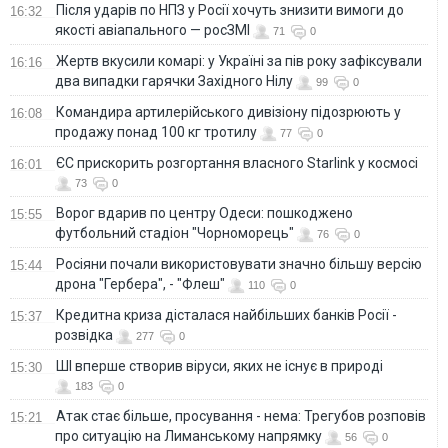
Після ударів по НПЗ у Росії хочуть знизити вимоги до
16:32
якості авіапального — росЗМІ
71
0
Жертв вкусили комарі: у Україні за пів року зафіксували
16:16
два випадки гарячки Західного Нілу
99
0
Командира артилерійського дивізіону підозрюють у
16:08
продажу понад 100 кг тротилу
77
0
ЄС прискорить розгортання власного Starlink у космосі
16:01
73
0
Ворог вдарив по центру Одеси: пошкоджено
15:55
футбольний стадіон "Чорноморець"
76
0
Росіяни почали використовувати значно більшу версію
15:44
дрона "Гербера", - "Флеш"
110
0
Кредитна криза дісталася найбільших банків Росії -
15:37
розвідка
277
0
ШІ вперше створив віруси, яких не існує в природі
15:30
183
0
Атак стає більше, просування - нема: Трегубов розповів
15:21
про ситуацію на Лиманському напрямку
56
0