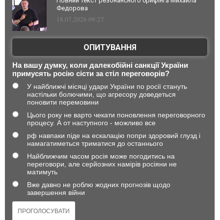
Повний текст резонансного брифінга Михайла
Федорова
18.07.2026 09:27
ОПИТУВАННЯ
На вашу думку, коли далекобійні санкції України
примусять росію сісти за стіл переговорів?
У найближчі місяці удари України по росії стануть
настільки болючими, що агресору доведеться
поновити перемовини
Цього року не варто чекати поновлення переговорного
процесу. А от наступного - можливо все
рф навпаки піде на ескалацію попри здоровий глузд і
намагатиметься триматися до останнього
Найближчим часом росія може погодитись на
переговори, але серйозних намірів росіяни не
матимуть
Вже давно не роблю жодних прогнозів щодо
завершення війни