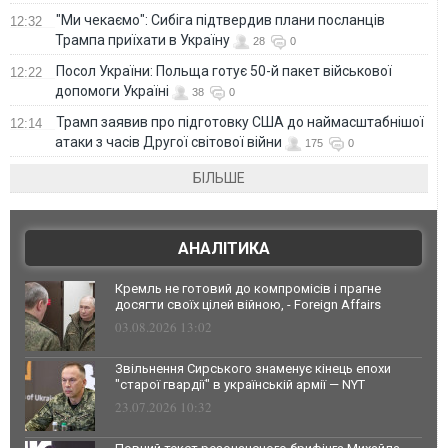
"Ми чекаємо": Сибіга підтвердив плани посланців
12:32
Трампа приїхати в Україну
28
0
Посол України: Польща готує 50-й пакет військової
12:22
допомоги Україні
38
0
Трамп заявив про підготовку США до наймасштабнішої
12:14
атаки з часів Другої світової війни
175
0
БІЛЬШЕ
АНАЛІТИКА
Кремль не готовий до компромісів і прагне
досягти своїх цілей війною, - Foreign Affairs
03.08.2026 13:02
Звільнення Сирського знаменує кінець епохи
"старої гвардії" в українській армії — NYT
23.07.2026 10:32