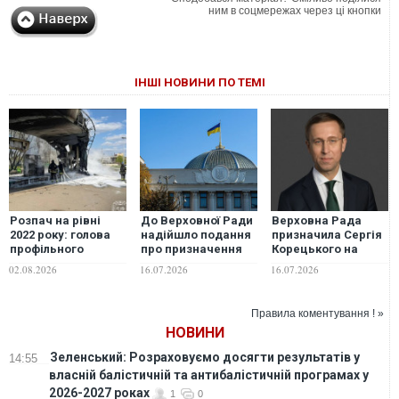
ним в соцмережах через ці кнопки
ІНШІ НОВИНИ ПО ТЕМІ
Розпач на рівні
До Верховної Ради
Верховна Рада
2022 року: голова
надійшло подання
призначила Сергія
профільного
про призначення
Корецького на
комітету ВР оцінив
нового складу
посаду прем'єр-
02.08.2026
16.07.2026
16.07.2026
збитки бізнесу від
уряду
міністра України
російських
обстрілів
Правила коментування ! »
НОВИНИ
Зеленський: Розраховуємо досягти результатів у
14:55
власній балістичній та антибалістичній програмах у
2026-2027 роках
1
0