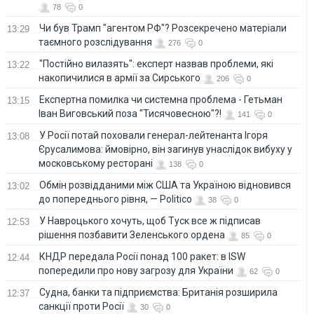
78
0
Чи був Трамп "агентом РФ"? Розсекречено матеріали
13:29
таємного розслідування
276
0
"Постійно вилазять": експерт назвав проблеми, які
13:22
накопичилися в армії за Сирського
206
0
Eкспертна помилка чи системна проблема - Гетьман
13:15
Іван Виговський поза "Тисячовесною"?!
141
0
У Росії потай поховали генерал-лейтенанта Ігоря
13:08
Єрусалимова: ймовірно, він загинув унаслідок вибуху у
московському ресторані
138
0
Обмін розвідданими між США та Україною відновився
13:02
до попереднього рівня, — Politico
38
0
У Навроцького хочуть, щоб Туск все ж підписав
12:53
рішення позбавити Зеленського ордена
85
0
КНДР передала Росії понад 100 ракет: в ISW
12:44
попередили про нову загрозу для України
62
0
Судна, банки та підприємства: Британія розширила
12:37
санкції проти Росії
30
0