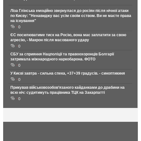
Ліза Глінська емоційно звернулася до росіян після нічної атаки
по Києву: "Ненавиджу вас усім своїм єством. Ви не маєте права
на існування"
0
ЄС посилюватиме тиск на Росію, вона має заплатити за свою
агресію, - Макрон після масованого удару
0
СБУ за сприяння Нацполіції та правоохоронців Болгарії
затримала міжнародного наркобарона. ФОТО
0
У Києві завтра - сильна спека, +37+39 градусів. - синоптикиня
0
Прикував військовозобов’язаного кайданками до драбини на
всю ніч: судитимуть працівника ТЦК на Закарпатті
0