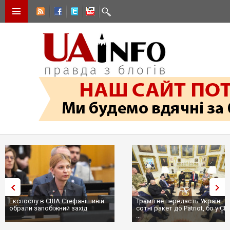
Експослу в США Стефанішиній
Трамп не передасть Україні
обрали запобіжний захід
сотні ракет до Patriot, бо у С
...