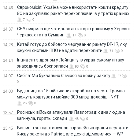
Єврокомісія: Україна може використати кошти кредиту
14:46
ЄС на закупівлю ракет-перехоплювачів у третіх країнах
7
0
СБУ викрила ще чотирьох агітаторів рашизму у Херсоні,
14:37
Черкасах та на Сумщині
17
0
Китай готує до бойового чергування ракету DF-17, яку
14:28
існуючі системи ППО не здатні перехопити
71
0
Інцидент з дроном у Лейпцигу: в українському літаку
14:14
знаходились боєприпаси
93
0
Сибіга: Ми буквально б’ємося за кожну ракету
14:07
27
0
Будівництво 15 військових кораблів на честь Трампа
14:00
можуть коштувати майже 300 млрд доларів, - NYT
26
0
Російські війська атакували Павлоград: одна людина
13:57
загинула, горять склади
48
0
Вашингтон підштовхував європейські країни передати
13:45
Києву ракети до Patriot, але деякі відмовилися — WP