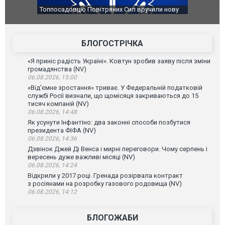
чили нову
Сили оборони уразили Ярославський НПЗ:
Неймар вла
губернатор регіону заявив про наймасштабнішу
"Сантоса".
атаку. ВІДЕО
БЛОГОСТРІЧКА
«Я приніс радість Україні». Ковтун зробив заяву після зміни
громадянства (NV)
06.08.2026, 15:00
«Від'ємне зростання» триває. У Федеральній податковій
службі Росії визнали, що щомісяця закриваються до 15
тисяч компаній (NV)
06.08.2026, 14:48
Як усунути Інфантіно: два законні способи позбутися
президента ФІФА (NV)
06.08.2026, 14:36
Дзвінок Джей Ді Венса і мирні переговори. Чому серпень і
вересень дуже важливі місяці (NV)
06.08.2026, 14:24
Відкрили у 2017 році. Гренада розірвала контракт
з росіянами на розробку газового родовища (NV)
06.08.2026, 14:12
БЛОГОЖАБИ