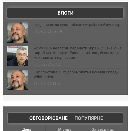
БЛОГИ
Надія лише на культ жінки в українській культурі
06.08.2026 08:49
Чому США не готові передати Україні ліцензію на
виробництво ракет Patriot: політика, безпека та
можливі альтернативи
03.08.2026 20:24
Перспектива: ЗСУ добомблять і всі інші склади
Wildberries
23.07.2026 11:31
ОБГОВОРЮВАНЕ
|
ПОПУЛЯРНЕ
День
Місяць
За весь час