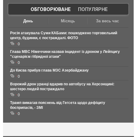
ОБГОВОРЮВАНЕ
|
ПОПУЛЯРНЕ
День
Місяць
За весь час
Росія атакувала Суми КАБами: пошкоджено торговельний
центр, будинки, є постраждалі. ФОТО
0
Глава МВС Німеччини назвав інцидент із дроном у Лейпцигу
"сценарієм гібридної атаки"
0
До Києва прибув глава МЗС Азербайджану
0
Ворожий дрон уранці вдарив по автобусу на Херсонщині:
шестеро людей постраждало
0
Трамп вимагав пояснень від Гегсета щодо дефіциту
боєприпасів, - ЗМІ
0