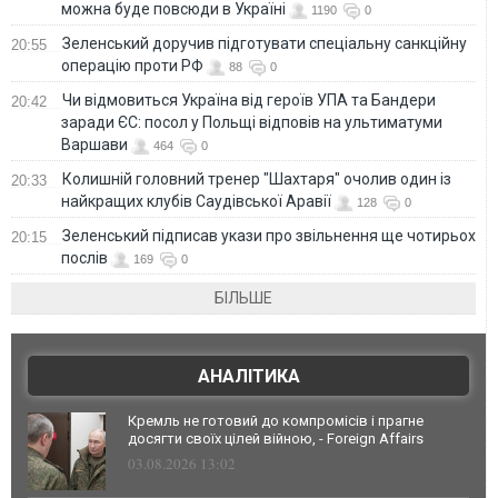
можна буде повсюди в Україні
1190
0
Зеленський доручив підготувати спеціальну санкційну
20:55
операцію проти РФ
88
0
Чи відмовиться Україна від героїв УПА та Бандери
20:42
заради ЄС: посол у Польщі відповів на ультиматуми
Варшави
464
0
Колишній головний тренер "Шахтаря" очолив один із
20:33
найкращих клубів Саудівської Аравії
128
0
Зеленський підписав укази про звільнення ще чотирьох
20:15
послів
169
0
БІЛЬШЕ
АНАЛІТИКА
Кремль не готовий до компромісів і прагне
досягти своїх цілей війною, - Foreign Affairs
03.08.2026 13:02