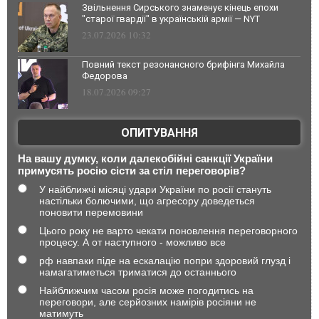
Звільнення Сирського знаменує кінець епохи
"старої гвардії" в українській армії — NYT
23.07.2026 10:32
Повний текст резонансного брифінга Михайла
Федорова
18.07.2026 09:27
ОПИТУВАННЯ
На вашу думку, коли далекобійні санкції України
примусять росію сісти за стіл переговорів?
У найближчі місяці удари України по росії стануть
настільки болючими, що агресору доведеться
поновити перемовини
Цього року не варто чекати поновлення переговорного
процесу. А от наступного - можливо все
рф навпаки піде на ескалацію попри здоровий глузд і
намагатиметься триматися до останнього
Найближчим часом росія може погодитись на
переговори, але серйозних намірів росіяни не
матимуть