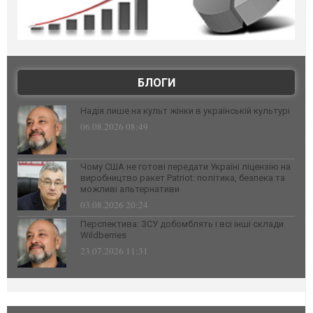
БЛОГИ
Надія лише на культ жінки в українській культурі
06.08.2026 08:49
Чому США не готові передати Україні ліцензію на
виробництво ракет Patriot: політика, безпека та
можливі альтернативи
03.08.2026 20:24
Перспектива: ЗСУ добомблять і всі інші склади
Wildberries
23.07.2026 11:31