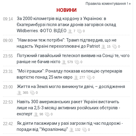
політичної
Зекоманди
Правила коментування ! »
архітектури, яку
завершився
НОВИНИ
будував сам Петро
Порошенко
За 2000 кілометрів від кордону з Україною: в
09:14
Єкатеринбурзі після атаки дронів загорівся склад
Wildberries. ФОТО. ВІДЕО
7
0
"Нам вони теж потрібні": Трамп підтвердив, що не
09:00
надасть Україні перехоплювачі до Patriot
15
0
Потужний гавайський телескоп виявив на Сонці те, чого
23:55
раніше не бачив ніхто
579
0
"Мої іграшки": Роналду показав колекцію суперкарів
23:31
вартістю понад 25 млн євро
277
0
Життя на Землі могло виникнути двічі, – дослідження
23:00
365
0
Навіть 300 американських ракет Україні вистачить
22:53
лише на 2,5-3 місяці активних російських обстрілів -
експерт
98
0
Як діяти пасажирам у разі загрози під час подорожі -
22:42
поради від "Укрзалізниці"
132
0