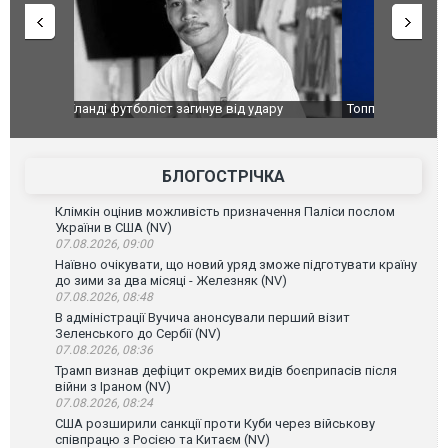
ару
Топпосадовцю Повітряних Сил вручили нову
Сили оборо
ей
підозру
губернатор
атаку. ВІД
БЛОГОСТРІЧКА
Клімкін оцінив можливість призначення Паліси послом
України в США (NV)
07.08.2026, 09:00
Наївно очікувати, що новий уряд зможе підготувати країну
до зими за два місяці - Железняк (NV)
07.08.2026, 08:48
В адміністрації Вучича анонсували перший візит
Зеленського до Сербії (NV)
07.08.2026, 08:36
Трамп визнав дефіцит окремих видів боєприпасів після
війни з Іраном (NV)
07.08.2026, 08:24
США розширили санкції проти Куби через військову
співпрацю з Росією та Китаєм (NV)