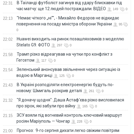
В Таїланді футболіст загинув від удару блискавки під
22:31
час матчу: ще 12 людей постраждали. ВІДЕО
149
0
"Немає чіткого „ні“", - Михайло Федоров не відкидає
22:13
повернення на посаду міністра оборони України
95
0
Huawei виходить на ринок позашляховиків з моделлю
22:02
Stelato G9. ФОТО
297
0
Трамп різко відреагував на чутки про конфлікт з
21:58
Гегсетом
117
0
Зеленський анонсував звільнення через ситуацію із
21:54
водою в Марганці
125
0
В Україні розподіляти електроенергію будуть по-
21:43
новому: Шмигаль розкрив деталі
261
0
"Я доначу щодня": Даша Астаф'єва різко висловилася
21:32
про зірок, які забули про війну
165
0
ЗСУ взяли під вогневий контроль ключовий маршрут
21:15
росіян Маріуполь — Чонгар
228
0
Прогноз: 9-го серпня дихати легко свіжим повітрям
21:00