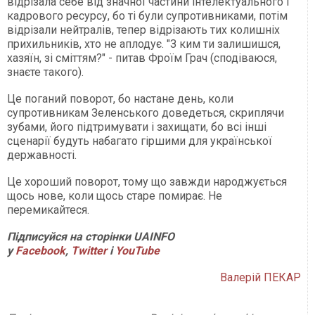
відрізала себе від значної частини інтелектуального і
кадрового ресурсу, бо ті були супротивниками, потім
відрізали нейтралів, тепер відрізають тих колишніх
прихильників, хто не аплодує. "З ким ти залишишся,
хазяїн, зі сміттям?" - питав Фроїм Грач (сподіваюся,
знаєте такого).
Це поганий поворот, бо настане день, коли
супротивникам Зеленського доведеться, скриплячи
зубами, його підтримувати і захищати, бо всі інші
сценарії будуть набагато гіршими для української
державності.
Це хороший поворот, тому що завжди народжується
щось нове, коли щось старе помирає. Не
перемикайтеся.
Підписуйся на сторінки UAINFO
у
Facebook
,
Twitter
і
YouTube
Валерій ПЕКАР