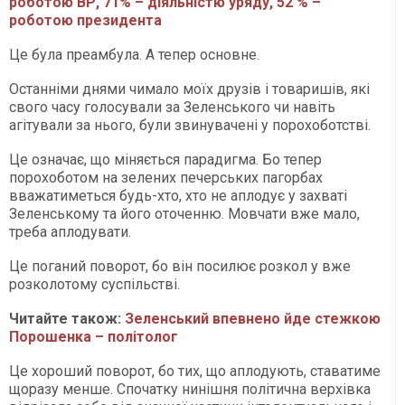
роботою ВР, 71% – діяльністю уряду, 52 % –
роботою президента
Це була преамбула. А тепер основне.
Останніми днями чимало моїх друзів і товаришів, які
свого часу голосували за Зеленського чи навіть
агітували за нього, були звинувачені у порохоботстві.
Це означає, що міняється парадигма. Бо тепер
порохоботом на зелених печерських пагорбах
вважатиметься будь-хто, хто не аплодує у захваті
Зеленському та його оточенню. Мовчати вже мало,
треба аплодувати.
Це поганий поворот, бо він посилює розкол у вже
розколотому суспільстві.
Читайте також:
Зеленський впевнено йде стежкою
Порошенка – політолог
Це хороший поворот, бо тих, що аплодують, ставатиме
щоразу менше. Спочатку нинішня політична верхівка