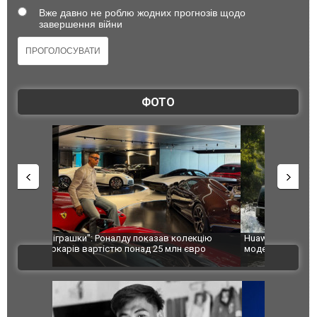
Вже давно не роблю жодних прогнозів щодо
завершення війни
ФОТО
лекцію
Huawei виходить на ринок позашляховиків з
Росія атак
євро
моделлю Stelato G9. ФОТО
торговельн
ВІДЕО
ФОТО