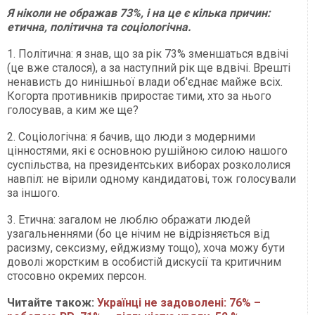
Я ніколи не ображав 73%, і на це є кілька причин:
етична, політична та соціологічна.
1. Політична: я знав, що за рік 73% зменшаться вдвічі
(це вже сталося), а за наступний рік ще вдвічі. Врешті
ненависть до нинішньої влади об'єднає майже всіх.
Когорта противників приростає тими, хто за нього
голосував, а ким же ще?
2. Соціологічна: я бачив, що люди з модерними
цінностями, які є основною рушійною силою нашого
суспільства, на президентських виборах розкололися
навпіл: не вірили одному кандидатові, тож голосували
за іншого.
3. Етична: загалом не люблю ображати людей
узагальненнями (бо це нічим не відрізняється від
расизму, сексизму, ейджизму тощо), хоча можу бути
доволі жорстким в особистій дискусії та критичним
стосовно окремих персон.
Читайте також:
Українці не задоволені: 76% –