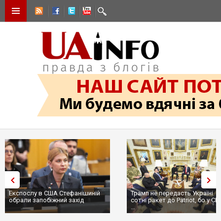
Експослу в США Стефанішиній
Трамп не передасть Україні
обрали запобіжний захід
сотні ракет до Patriot, бо у С
...