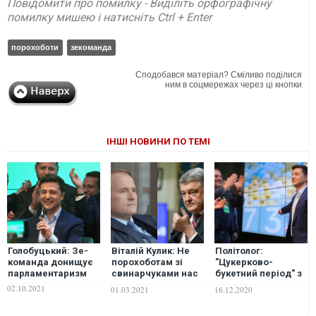
Повідомити про помилку - Виділіть орфографічну
помилку мишею і натисніть Ctrl + Enter
порохоботи
зекоманда
Сподобався матеріал? Сміливо поділися
ним в соцмережах через ці кнопки
ІНШІ НОВИНИ ПО ТЕМІ
Голобуцький: Зе-
Віталій Кулик: Не
Політолог:
команда донищує
порохоботам зі
"Цукерково-
парламентаризм
свинарчуками нас
букетний період" з
вчити патріотизму.
величезним
02.10.2021
01.03.2021
16.12.2020
Медведчук був
кредитом довіри в
частиною
Зеленського і