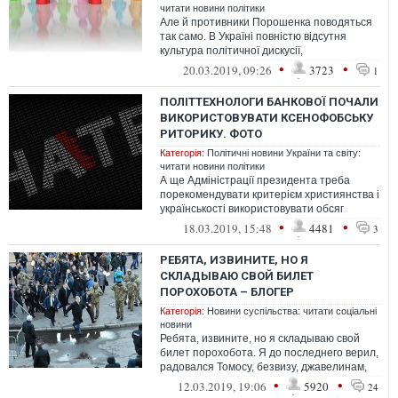
читати новини політики
Але й противники Порошенка поводяться
так само. В Україні повністю відсутня
культура політичної дискусії,
дослуховування до аргументів
•
•
20.03.2019, 09:26
3723
1
співбесідника, ...
ПОЛІТТЕХНОЛОГИ БАНКОВОЇ ПОЧАЛИ
ВИКОРИСТОВУВАТИ КСЕНОФОБСЬКУ
РИТОРИКУ. ФОТО
Категорія:
Політичні новини України та світу:
читати новини політики
А ще Адміністрації президента треба
порекомендувати критерієм християнства і
українськості використовувати обсяг
вкрадених грошей та уміння брехати не...
•
•
18.03.2019, 15:48
4481
3
РЕБЯТА, ИЗВИНИТЕ, НО Я
СКЛАДЫВАЮ СВОЙ БИЛЕТ
ПОРОХОБОТА – БЛОГЕР
Категорія:
Новини суспільства: читати соціальні
новини
Ребята, извините, но я складываю свой
билет порохобота. Я до последнего верил,
радовался Томосу, безвизу, джавелинам,
новым санкциям... Но это уже пер...
•
•
12.03.2019, 19:06
5920
24