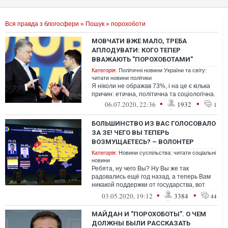
Вся правда з блогосфери
»
Пошук
» порохоботи
МОВЧАТИ ВЖЕ МАЛО, ТРЕБА
АПЛОДУВАТИ: КОГО ТЕПЕР
ВВАЖАЮТЬ "ПОРОХОБОТАМИ"
Категорія:
Політичні новини України та світу:
читати новини політики
Я ніколи не ображав 73%, і на це є кілька
причин: етична, політична та соціологічна.
•
•
06.07.2020, 22:36
1932
1
БОЛЬШИНСТВО ИЗ ВАС ГОЛОСОВАЛО
ЗА ЗЕ! ЧЕГО ВЫ ТЕПЕРЬ
ВОЗМУЩАЕТЕСЬ? – ВОЛОНТЕР
Категорія:
Новини суспільства: читати соціальні
новини
Ребята, ну чего Вы? Ну Вы же так
радовались ещё год назад, а теперь Вам
никакой поддержки от государства, вот
ничегошеньки!! Зарплата у людей как
•
•
03.05.2020, 19:12
3384
44
была...
МАЙДАН И "ПОРОХОБОТЫ". О ЧЕМ
ДОЛЖНЫ БЫЛИ РАССКАЗАТЬ