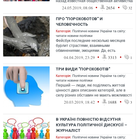
назад известная общественная активистка
Лиза Богуцкая.
•
•
24.05.2019, 08:06
2654
32
ПРО "ПОРОХОБОТОВ" И
ЧЕЛОВЕЧНОСТЬ
Категорія:
Політичні новини України та світу:
читати новини політики
Фейсбук последние несколько месяцев
бурлит страстями, взаимными
обвинениями, эмоциями. Да, есть
специфика избирательных кампаний 2019,
•
•
04.04.2019, 23:29
3313
1
которая мне оче...
ТРИ ВИДИ "ПОРОХОБОТІВ"
Категорія:
Політичні новини України та світу:
читати новини політики
Перший — люди, які поділяють життєві
цінності двох описаних категорій, але в
силу різних обставин не мають можливості
їх поділяти на практиці. Свої не...
•
•
20.03.2019, 18:42
1688
3
В УКРАЇНІ ПОВНІСТЮ ВІДСУТНЯ
КУЛЬТУРА ПОЛІТИЧНОЇ ДИСКУСІЇ –
ЖУРНАЛІСТ
Категорія:
Політичні новини України та світу: