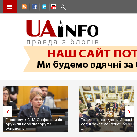
Експослу в США Стефанішиній
Трамп не передасть Україні
вручили нову підозру та
сотні ракет до Patriot, бо у С
обирають...
...