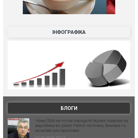
ІНФОГРАФІКА
БЛОГИ
Чому США не готові передати Україні ліцензію на
виробництво ракет Patriot: політика, безпека та
можливі альтернативи
03.08.2026 20:24