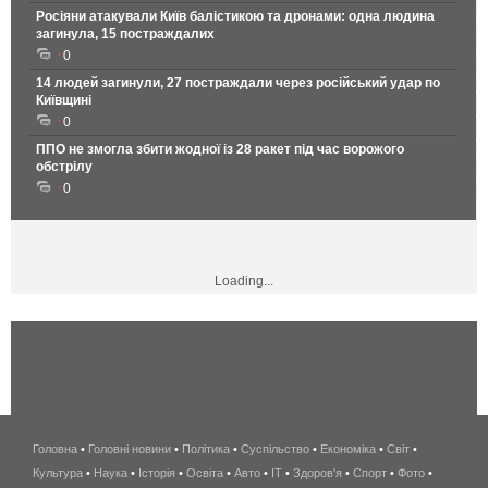
Росіяни атакували Київ балістикою та дронами: одна людина
загинула, 15 постраждалих
0
14 людей загинули, 27 постраждали через російський удар по
Київщині
0
ППО не змогла збити жодної із 28 ракет під час ворожого
обстрілу
0
Loading...
Головна
•
Головні новини
•
Політика
•
Суспільство
•
Економіка
беспроводной
•
Світ
•
Культура
•
Наука
•
Історія
•
Освіта
•
Авто
•
IT
•
Здоров'я
интернет
•
Спорт
•
Фото
•