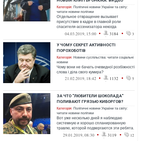
НОВЫЙ КЛИП БРОНЮКА. ВИДЕО
Категорія:
Політичні новини України та світу:
читати новини політики
Отдельное отвращение вызывает
присутствие в кадре в главной роли
спасителя-ассенизатора некогда
глубокоуважаемого мною Виктора
•
•
04.03.2019, 15:00
3184
3
Андриенко, долгоносика,...
У ЧОМУ СЕКРЕТ АКТИВНОСТІ
ПОРОХОБОТІВ
Категорія:
Новини суспільства: читати соціальні
новини
Чому вони не бачать очевидної розбіжності
слова і діла свого кумира?
•
•
21.02.2019, 18:42
1132
5
ЗА ЧТО "ЛЮБИТЕЛИ ШОКОЛАДА"
ПОЛИВАЮТ ГРЯЗЬЮ КИБОРГОВ?
Категорія:
Політичні новини України та світу:
читати новини політики
Вот уже несколько дней я наблюдаю
системную и хорошо спланированную
травлю, которой подвергаются эти ребята.
Любители шоколада всех мастей, с утра до
•
•
29.01.2019, 08:30
3119
12
...