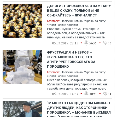
ДОРОГИЕ ПОРОХОБОТЫ, Я ВАМ ПАРУ
ВЕЩЕЙ СКАЖУ, ТОЛЬКО ВЫ НЕ
ОБИЖАЙТЕСЬ – ЖУРНАЛИСТ
Категорія:
Політичні новини України та світу:
читати новини політики
Работать нужно с теми, кто еще не
определился, а определившихся – как
минимум, не гнать за недостаточность
апломба. И критику прорабатывать, а не
•
•
05.03.2019, 22:15
5636
16
клей...
ФРУСТРАЦИЯ И НЕВРОЗ –
ЖУРНАЛИСТКА О ТЕХ, КТО
АГИТИРУЕТ ГОЛОСОВАТЬ ЗА
ПОРОШЕНКО
Категорія:
Політичні новини України та світу:
читати новини політики
Писал человек, который в "пограничных
областях" бывает регулярно и знает, как
там обстоят дела, гораздо лучше моего
•
•
05.03.2019, 14:37
3093
14
"МАЛО КТО ТАК ЩЕДРО ОБГАЖИВАЕТ
ДРУГИХ ЛЮДЕЙ, КАК СТОРОННИКИ
ПОРОШЕНКО", – МОЧАНОВ ВЫСМЕЯЛ