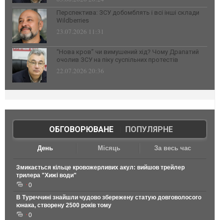
Перспектива: ЗСУ добомблять і всі інші склади
Wildberries
23.07.2026 11:31
“Нова кров” чи вимушений хід? Чому Драпатий
очолив ЗСУ на піку суспільних протестів
22.07.2026 20:36
ОБГОВОРЮВАНЕ
|
ПОПУЛЯРНЕ
День
Місяць
За весь час
Змикається кільце кровожерливих акул: вийшов трейлер
трилера "Хижі води"
0
В Туреччині знайшли чудово збережену статую довговолосого
юнака, створену 2500 років тому
0