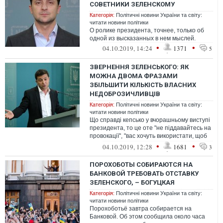
СОВЕТНИКИ ЗЕЛЕНСКОМУ
Категорія:
Політичні новини України та світу:
читати новини політики
О ролике президента, точнее, только об
одной из высказанных в нем мыслей.
•
•
04.10.2019, 14:24
1371
5
ЗВЕРНЕННЯ ЗЕЛЕНСЬКОГО: ЯК
МОЖНА ДВОМА ФРАЗАМИ
ЗБІЛЬШИТИ КІЛЬКІСТЬ ВЛАСНИХ
НЕДОБРОЗИЧЛИВЦІВ
Категорія:
Політичні новини України та світу:
читати новини політики
Що справді кепсько у вчорашньому виступі
президента, то це оте "не піддавайтесь на
провокації", "вас хочуть використати, щоб
далі грабувати" і так дал...
•
•
04.10.2019, 12:28
1681
3
ПОРОХОБОТЫ СОБИРАЮТСЯ НА
БАНКОВОЙ ТРЕБОВАТЬ ОТСТАВКУ
ЗЕЛЕНСКОГО, – БОГУЦКАЯ
Категорія:
Політичні новини України та світу:
читати новини політики
Порохоботьё завтра собирается на
Банковой. Об этом сообщила около часа