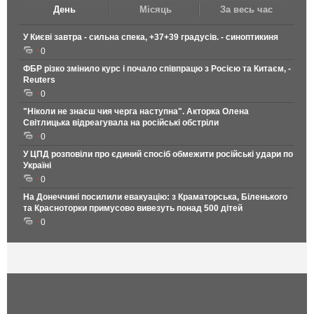
День
Місяць
За весь час
У Києві завтра - сильна спека, +37+39 градусів. - синоптикиня
0
ФБР різко змінило курс і почало співпрацю з Росією та Китаєм, -
Reuters
0
"Ніколи не знаєш чия черга наступна". Акторка Олена
Світлицька відреагувала на російські обстріли
0
У ЦПД розповіли про єдиний спосіб обмежити російські удари по
Україні
0
На Донеччині посилили евакуацію: з Краматорська, Біленького
та Красноторки примусово вивезуть понад 500 дітей
0