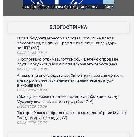
чили нову
Сили оборони уразили Ярославський НПЗ:
Неймар вла
губернатор регіону заявив про наймасштабнішу
"Сантоса".
атаку. ВІДЕО
БЛОГОСТРІЧКА
Діра в бюджеті агресора зростає. Російська влада
обмовилася, у скільки Кремлю вже обійшлися удари
по НПЗ (NV)
06.08.2026, 19:12
«Пропозицію отримав, готуємось»: Беленюк проведе
другий поєдинок у ММА після яскравого дебюту (NV)
06.08.2026, 19:00
Аномальна спека відступає. Синоптики назвали області,
з яких розпочнеться значне зниження температури
в Україні (NV)
06.08.2026, 18:48
«Має бути якийсь старший чоловік»: Сабо дав пораду
Мудрику після повернення у футбол (NV)
06.08.2026, 18:36
Віктора Ющенка обрали головою наглядової ради Музею
Голодомору-геноциду (NV)
06.08.2026, 18:24