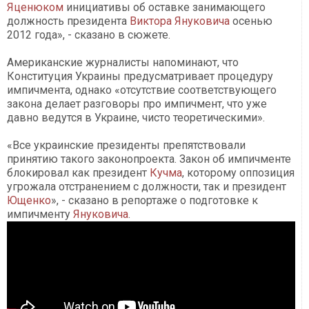
Яценюком
инициативы об оставке занимающего
должность президента
Виктора Януковича
осенью
2012 года», - сказано в сюжете.
Американские журналисты напоминают, что
Конституция Украины предусматривает процедуру
импичмента, однако «отсутствие соответствующего
закона делает разговоры про импичмент, что уже
давно ведутся в Украине, чисто теоретическими».
«Все украинские президенты препятствовали
принятию такого законопроекта. Закон об импичменте
блокировал как президент
Кучма
, которому оппозиция
угрожала отстранением с должности, так и президент
Ющенко
», - сказано в репортаже о подготовке к
импичменту
Януковича
.