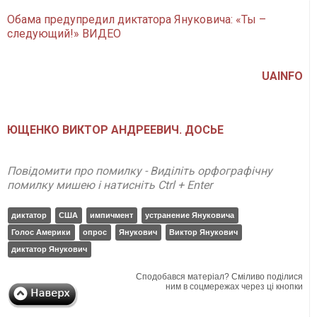
Обама предупредил диктатора Януковича: «Ты –
следующий!» ВИДЕО
UAINFO
ЮЩЕНКО ВИКТОР АНДРЕЕВИЧ. ДОСЬЕ
Повідомити про помилку - Виділіть орфографічну
помилку мишею і натисніть Ctrl + Enter
диктатор
США
импичмент
устранение Януковича
Голос Америки
опрос
Янукович
Виктор Янукович
диктатор Янукович
Сподобався матеріал? Сміливо поділися
ним в соцмережах через ці кнопки