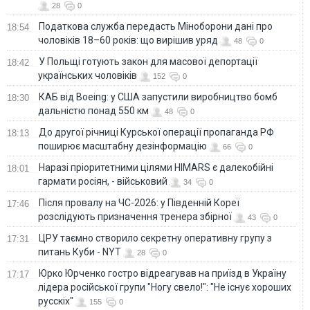
28
0
Податкова служба передасть Міноборони дані про
18:54
чоловіків 18–60 років: що вирішив уряд
48
0
У Польщі готують закон для масової депортації
18:42
українських чоловіків
152
0
КАБ від Boeing: у США запустили виробництво бомб
18:30
дальністю понад 550 км
48
0
До другої річниці Курської операції пропаганда РФ
18:13
поширює масштабну дезінформацію
66
0
Наразі пріоритетними цілями HIMARS є далекобійні
18:01
гармати росіян, - військовий
34
0
Після провалу на ЧС-2026: у Південній Кореї
17:46
розслідують призначення тренера збірної
43
0
ЦРУ таємно створило секретну оперативну групу з
17:31
питань Куби - NYT
28
0
Юрко Юрченко гостро відреагував на приїзд в Україну
17:17
лідера російської групи "Ногу свело!": "Не існує хороших
русскіх"
155
0