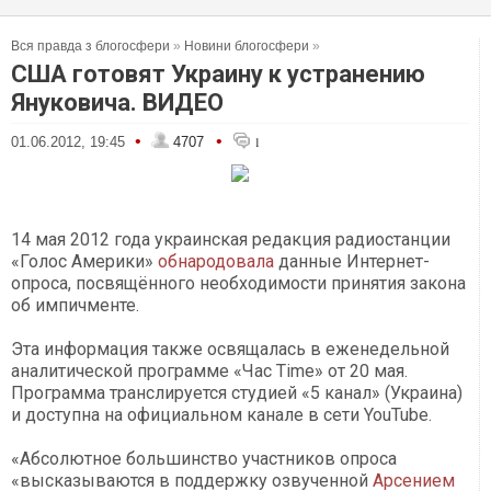
Вся правда з блогосфери
»
Новини блогосфери
»
США готовят Украину к устранению
Януковича. ВИДЕО
•
•
01.06.2012, 19:45
4707
1
14 мая 2012 года украинская редакция радиостанции
«Голос Америки»
обнародовала
данные Интернет-
опроса, посвящённого необходимости принятия закона
об импичменте.
Эта информация также освящалась в еженедельной
аналитической программе «Час Time» от 20 мая.
Программа транслируется студией «5 канал» (Украина)
и доступна на официальном канале в сети YouTube.
«Абсолютное большинство участников опроса
«высказываются в поддержку озвученной
Арсением