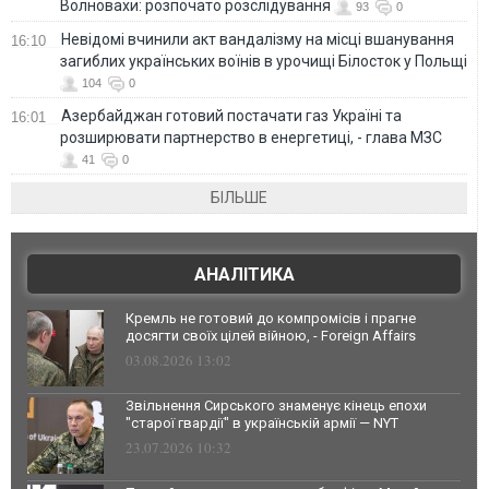
Волновахи: розпочато розслідування
93
0
Невідомі вчинили акт вандалізму на місці вшанування
16:10
загиблих українських воїнів в урочищі Білосток у Польщі
104
0
Азербайджан готовий постачати газ Україні та
16:01
розширювати партнерство в енергетиці, - глава МЗС
41
0
БІЛЬШЕ
АНАЛІТИКА
Кремль не готовий до компромісів і прагне
досягти своїх цілей війною, - Foreign Affairs
03.08.2026 13:02
Звільнення Сирського знаменує кінець епохи
"старої гвардії" в українській армії — NYT
23.07.2026 10:32