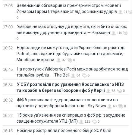
Зеленський обговорив із прем’єр-міністром Норвегії
17:05
Йонасом Гаром Стере захист від російських ударів
11
0
Умєров не має стосунку до відомств, які нібито очолює,
17:00
він виконує доручення президента — Рахманін
115
0
Нідерланди не можуть надати Україні більше ракет до
16:52
Patriot, але відкриті до будь-яких варіантів допомоги, -
Міноборони країни
37
0
На порятунок Wildberries Росії може знадобитися понад
16:45
трильйон рублів — The Bell
64
0
У СБУ розповіли про ураження Ярославського НПЗ
16:34
та кораблів берегової охорони фсб у Керчі
68
0
ФІФА розсилала федераціям заготовлені листи на
16:32
підтримку переобрання Інфантіно - Sky News
69
0
15 років ув’язнення за співпрацю з фсб рф: засуджено
16:22
священнослужителя УПЦ (МП)
121
0
Росіяни розстріляли полоненого бійця ЗСУ біля
16:16