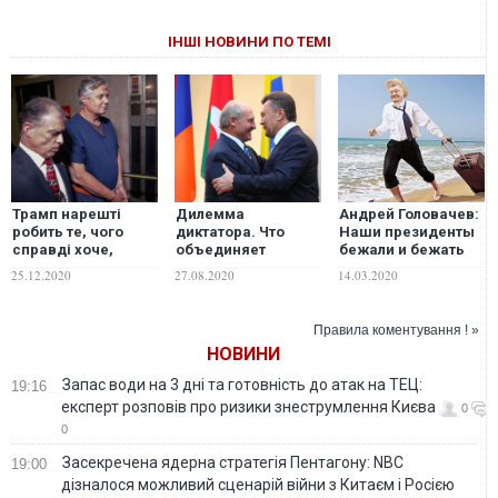
ІНШІ НОВИНИ ПО ТЕМІ
Трамп нарешті
Дилемма
Андрей Головачев:
робить те, чого
диктатора. Что
Наши президенты
справді хоче,
объединяет
бежали и бежать
попереду ще
Януковича и
будут, унося
25.12.2020
27.08.2020
14.03.2020
чимало
Лукашенко
нажитое
неприємних
непосильным
сюрпризів –
президентским
Правила коментування ! »
Портников
трудом...
НОВИНИ
Запас води на 3 дні та готовність до атак на ТЕЦ:
19:16
експерт розповів про ризики знеструмлення Києва
0
0
Засекречена ядерна стратегія Пентагону: NBC
19:00
дізналося можливий сценарій війни з Китаєм і Росією