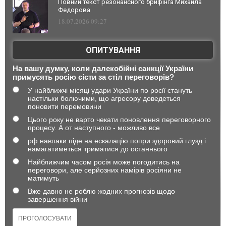
Повний текст резонансного брифінга Михайла
Федорова
18.07.2026 09:27
ОПИТУВАННЯ
На вашу думку, коли далекобійні санкції України
примусять росію сісти за стіл переговорів?
У найближчі місяці удари України по росії стануть
настільки болючими, що агресору доведеться
поновити перемовини
Цього року не варто чекати поновлення переговорного
процесу. А от наступного - можливо все
рф навпаки піде на ескалацію попри здоровий глузд і
намагатиметься триматися до останнього
Найближчим часом росія може погодитись на
переговори, але серйозних намірів росіяни не
матимуть
Вже давно не роблю жодних прогнозів щодо
завершення війни