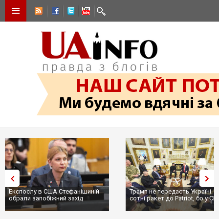
Експослу в США Стефанішиній
Трамп не передасть Україні
обрали запобіжний захід
сотні ракет до Patriot, бо у С
...