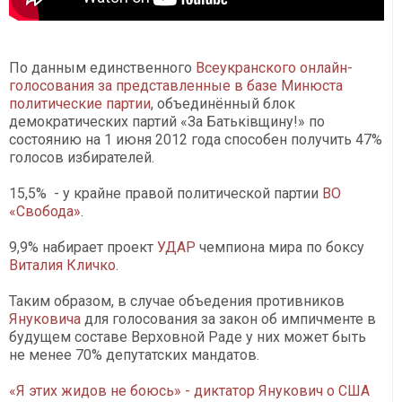
По данным единственного
Всеукранского онлайн-
голосования за представленные в базе Минюста
политические партии
, объединённый блок
демократических партий «За Батьківщину!» по
состоянию на 1 июня 2012 года способен получить 47%
голосов избирателей.
15,5% - у крайне правой политической партии
ВО
«Свобода»
.
9,9% набирает проект
УДАР
чемпиона мира по боксу
Виталия Кличко
.
Таким образом, в случае объедения противников
Януковича
для голосования за закон об импичменте в
будущем составе Верховной Раде у них может быть
не менее 70% депутатских мандатов.
«Я этих жидов не боюсь» - диктатор Янукович о США