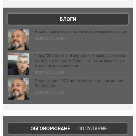
БЛОГИ
Надія лише на культ жінки в українській культурі
06.08.2026 08:49
Чому США не готові передати Україні ліцензію на
виробництво ракет Patriot: політика, безпека та
можливі альтернативи
03.08.2026 20:24
Перспектива: ЗСУ добомблять і всі інші склади
Wildberries
23.07.2026 11:31
ОБГОВОРЮВАНЕ
|
ПОПУЛЯРНЕ