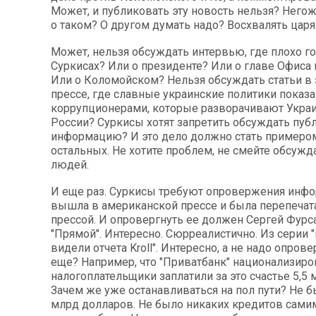
Может, и публиковать эту новость нельзя? Негож
о таком? О другом думать надо? Восхвалять царя
Может, нельзя обсуждать интервью, где плохо го
Суркисах? Или о президенте? Или о главе Офиса
Или о Коломойском? Нельзя обсуждать статьи в
прессе, где славные украинские политики показ
коррупционерами, которые разворачивают Украи
России? Суркисы хотят запретить обсуждать пуб
информацию? И это дело должно стать примером
остальных. Не хотите проблем, не смейте обсуж
людей.
И еще раз. Суркисы требуют опровержения инфо
вышла в американской прессе и была перепечат
прессой. И опровергнуть ее должен Сергей Фурса
"Прямой". Интересно. Сюрреалистично. Из серии "
видели отчета Kroll". Интересно, а не надо опрове
еще? Например, что "Приватбанк" национализиро
налогоплательщики заплатили за это счастье 5,5 
Зачем же уже останавливаться на пол пути? Не б
млрд долларов. Не было никаких кредитов самим