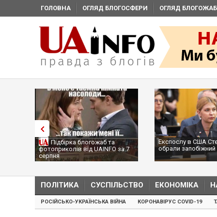
ГОЛОВНА
ОГЛЯД БЛОГОСФЕРИ
ОГЛЯД БЛОГОЖАБ
Експослу в США Ст
Підбірка блогожаб та
обрали запобіжний 
фотоприколів від UAINFO за 7
серпня
ПОЛІТИКА
СУСПІЛЬСТВО
ЕКОНОМІКА
Н
РОСІЙСЬКО-УКРАЇНСЬКА ВІЙНА
КОРОНАВІРУС COVID-19