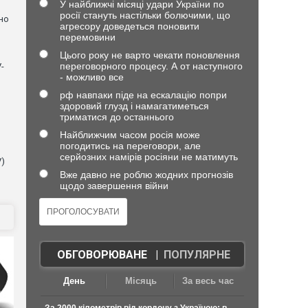
У найближчі місяці удари України по
росії стануть настільки болючими, що
но
агресору доведеться поновити
перемовини
Цього року не варто чекати поновлення
переговорного процесу. А от наступного
-
- можливо все
рф навпаки піде на ескалацію попри
здоровий глузд і намагатиметься
триматися до останнього
Найближчим часом росія може
погодитись на переговори, але
серйозних намірів росіяни не матимуть
V)
Вже давно не роблю жодних прогнозів
щодо завершення війни
ОБГОВОРЮВАНЕ
|
ПОПУЛЯРНЕ
День
Місяць
За весь час