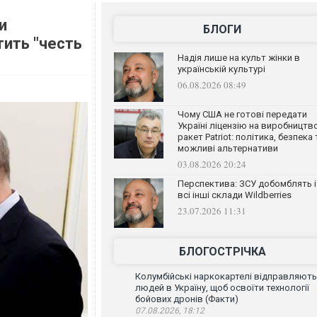
и
БЛОГИ
тить "честь
Надія лише на культ жінки в
українській культурі
06.08.2026 08:49
Чому США не готові передати
Україні ліцензію на виробництв
ракет Patriot: політика, безпека 
можливі альтернативи
03.08.2026 20:24
Перспектива: ЗСУ добомблять і
всі інші склади Wildberries
23.07.2026 11:31
БЛОГОСТРІЧКА
Колумбійські наркокартелі відправляють
людей в Україну, щоб освоїти технології
бойових дронів (Факти)
07.08.2026, 18:12