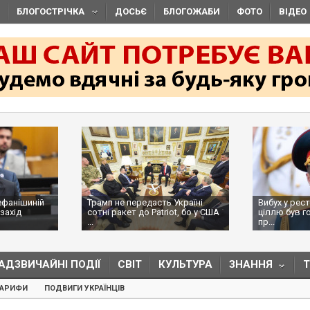
БЛОГОСТРІЧКА
ДОСЬЄ
БЛОГОЖАБИ
ФОТО
ВІДЕО
ефанішиній
Трамп не передасть Україні
Вибух у рес
захід
сотні ракет до Patriot, бо у США
ціллю був г
...
пр...
АДЗВИЧАЙНІ ПОДІЇ
СВІТ
КУЛЬТУРА
ЗНАННЯ
ТАРИФИ
ПОДВИГИ УКРАЇНЦІВ