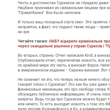
Честь и достоинство Суркисов не страдало даже 
Нацбанк признавал их связанными лицами при н
"Приватбанка". Все было нипочем.
И только ваш покорный слуга смог. Это приятно. 
неприятно, а факт, что подают такие люди – прият
не зря.
Читайте также:
НАБУ відкрило кримінальне п
через скандальне рішення у справі Суркісів і "
Во-вторых, странно. Отчет написали Kroll, а винов
Опубликовали отчет, перепечатав новость, все у
по крайней мере эту часть, а виноват Фурса. Нап
в американском издании – Сережа виноват. Вот с
Не означает ли это, что теперь нельзя ничего обс
говорят плохо о Суркисах? Это как бы уже даже 
финансовые махинации, это про свободу слова. 
обсуждать публичную информацию. И очень плох
запреты. Ведь тогда про Суркисов можно будет 
или ничего. То есть выходит новость о том, что 
дело против Коломойского и Ко, а комментирова