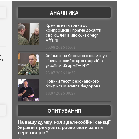
АНАЛІТИКА
Кремль не готовий до
компромісів і прагне досягти
своїх цілей війною, - Foreign
Affairs
03.08.2026 13:02
о
Звільнення Сирського знаменує
та
кінець епохи "старої гвардії" в
українській армії — NYT
23.07.2026 10:32
Повний текст резонансного
брифінга Михайла Федорова
18.07.2026 09:27
ОПИТУВАННЯ
На вашу думку, коли далекобійні санкції
України примусять росію сісти за стіл
переговорів?