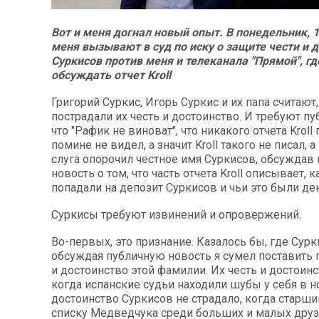
Вот и меня догнал новый опыт. В понедельник, 1
меня вызывают в суд по иску о защите чести и 
Суркисов против меня и телеканала "Прямой", гд
обсуждать отчет Kroll
Григорий Суркис, Игорь Суркис и их папа считают, 
пострадали их честь и достоинство. И требуют пу
что "Рафик не виноват", что никакого отчета Kroll
помине не видел, а значит Kroll
такого не писал, 
слуга опорочил честное имя Суркисов, обсуждав
новость о том, что часть отчета Kroll описывает, 
попадали на депозит Суркисов и чьи это были ден
Суркисы требуют извинений и опровержений.
Во-первых, это признание. Казалось бы, где Сурки
обсуждая публичную новость я сумел поставить п
и достоинство этой фамилии. Их честь и достоинс
когда испанские судьи находили шубы у себя в н
достоинство Суркисов не страдало, когда старши
списку Медведчука среди больших и малых друз