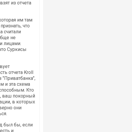
взят из отчета
 которая им там
признать, что
а считали
обще не
и лицами.
 что Суркисы
твует
ть отчета Kroll
 "Приватбанка",
м и эта схема
еспособным. Кто
т, ваш покорный
ации, в которых
верно они
ся.
ад был бы, если
есть и