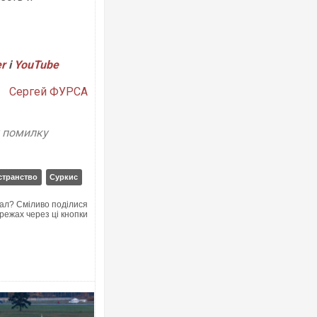
er
і
YouTube
Сергей ФУРСА
у помилку
транство
Суркис
ал? Сміливо поділися
режах через ці кнопки