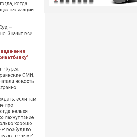
тогда, когда
ационализации
Суд –
но. Значит все
ровадження
Приватбанку"
ат Фурса.
краинские СМИ,
ечатали новость
транно.
уждать, если там
не про
Когда нельзя
о пахнут такие
только хорошо
ФБР возбудило
ть это нельзя?