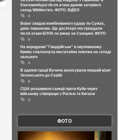
За 2000 кілометрів від кордону з Україною: в
Єкатеринбурзі після атаки дронів загорівся
склад Wildberries. ФОТО. ВІДЕО
0
Ворог завдав комбінованого удару по Сумах,
двоє поранених. Ще десятеро постраждали
після атаки БПЛА по ринку на Сумщині. ФОТО
0
На аеродромі "Гвардійське" в окупованому
Криму спалахнула масштабна пожежа на складі
пального
0
В адміністрації Вучича анонсували перший візит
Зеленського до Сербії
0
США розширили санкції проти Куби через
військову співпрацю з Росією та Китаєм
0
ФОТО