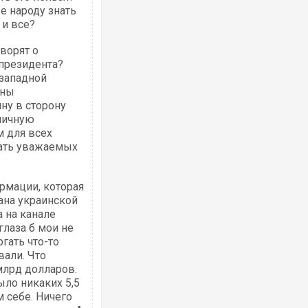
е народу знать
 и все?
ворят о
 президента?
 западной
аны
Ворог завдав комбінованого удару по
двоє поранених. Ще десятеро постра
ну в сторону
після атаки БПЛА по ринку на Сумщині
личную
 для всех
дать уважаемых
рмации, которая
ана украинской
 на канале
глаза б мои не
ргать что-то
вали. Что
млрд долларов.
Зеленський прибув до Сербії на важли
ыло никаких 5,5
перемовини
 себе. Ничего