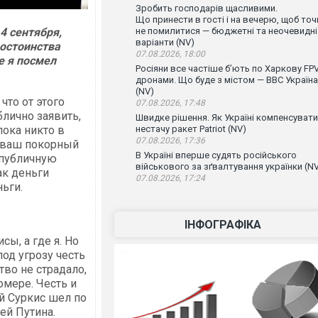
Зробить господарів щасливими.
Що принести в гості і на вечерю, щоб точ
4 сентября,
не помилитися — бюджетні та неочевидні
варіанти (NV)
достоинства
07.08.2026, 18:00
е я посмел
Росіяни все частіше бʼють по Харкову FPV
дронами. Що буде з містом — ВВС Україна
(NV)
что от этого
07.08.2026, 17:48
блично заявить,
Швидке рішення. Як Україні компенсувати
 пока никто в
нестачу ракет Patriot (NV)
07.08.2026, 17:36
а ваш покорный
В Україні вперше судять російського
 публичную
військового за зґвалтування українки (N
как деньги
07.08.2026, 17:24
ьги.
ІНФОГРАФІКА
сы, а где я. Но
од угрозу честь
тво не страдало,
омере. Честь и
й Суркис шел по
ей Путина.