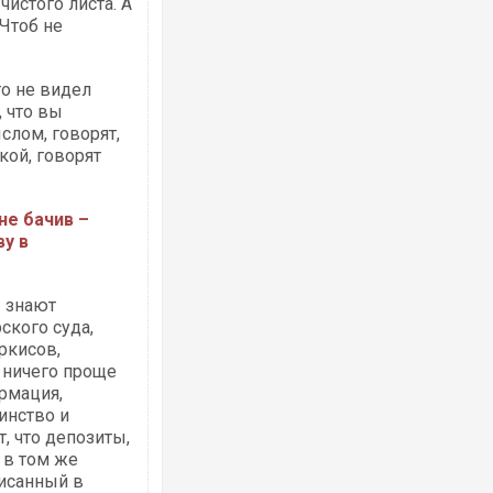
чистого листа. А
 Чтоб не
то не видел
, что вы
слом, говорят,
кой, говорят
не бачив –
у в
 И знают
ского суда,
уркисов,
т ничего проще
ормация,
инство и
т, что депозиты,
 в том же
писанный в