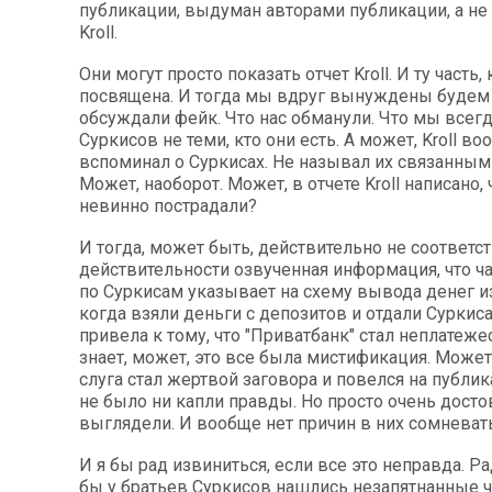
публикации, выдуман авторами публикации, а не 
Kroll.
Они могут просто показать отчет Kroll. И ту часть,
посвящена. И тогда мы вдруг вынуждены будем 
обсуждали фейк. Что нас обманули. Что мы всегд
Суркисов не теми, кто они есть. А может, Kroll во
вспоминал о Суркисах. Не называл их связанным
Может, наоборот. Может, в отчете Kroll написано,
невинно пострадали?
И тогда, может быть, действительно не соответс
действительности озвученная информация, что час
по Суркисам указывает на схему вывода денег из
когда взяли деньги с депозитов и отдали Суркиса
привела к тому, что "Приватбанк" стал неплатеж
знает, может, это все была мистификация. Може
слуга стал жертвой заговора и повелся на публик
не было ни капли правды. Но просто очень досто
выглядели. И вообще нет причин в них сомневать
И я бы рад извиниться, если все это неправда. Р
бы у братьев Суркисов нашлись незапятнанные ч