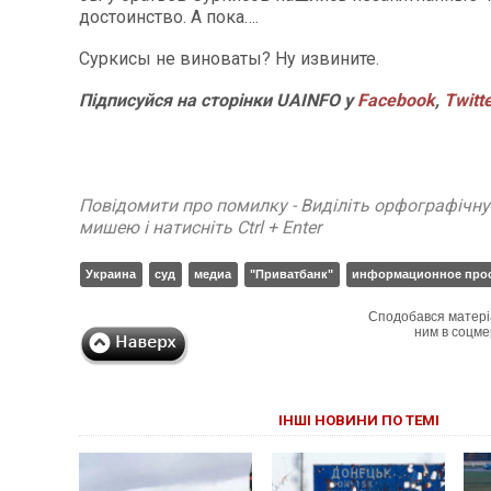
достоинство. А пока….
Суркисы не виноваты? Ну извините.
Підписуйся на сторінки UAINFO у
Facebook
,
Twitt
Повідомити про помилку - Виділіть орфографічн
мишею і натисніть Ctrl + Enter
Украина
суд
медиа
"Приватбанк"
информационное прос
Сподобався матері
ним в соцме
ІНШІ НОВИНИ ПО ТЕМІ