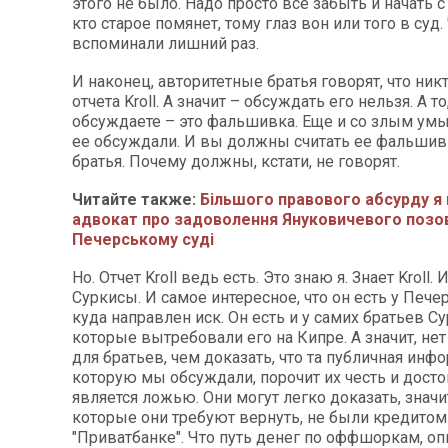
этого не было. Надо просто все забыть и начать с 
кто старое помянет, тому глаз вон или того в суд.
вспоминали лишний раз.
И наконец, авторитетные братья говорят, что ник
отчета Kroll. А значит – обсуждать его нельзя. А то
обсуждаете – это фальшивка. Еще и со злым умы
ее обсуждали. И вы должны считать ее фальшив
братья. Почему должны, кстати, не говорят.
Читайте также:
Більшого правового абсурду я 
адвокат про задоволення Януковичевого позов
Печерському суді
Но. Отчет Kroll ведь есть. Это знаю я. Знает Kroll.
Суркисы. И самое интересное, что он есть у Печер
куда направлен иск. Он есть и у самих братьев С
которые вытребовали его на Кипре. А значит, не
для братьев, чем доказать, что та публичная инф
которую мы обсуждали, порочит их честь и досто
является ложью. Они могут легко доказать, значи
которые они требуют вернуть, не были кредитом
"Приватбанке". Что путь денег по оффшоркам, о