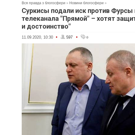
Вся правда з блогосфери
»
Новини блогосфери
»
Суркисы подали иск против Фурсы 
телеканала "Прямой" – хотят защи
и достоинство"
•
•
11.09.2020, 10:30
597
0