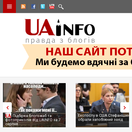
Експослу в США Стефанішині
Підбірка блогожаб та
обрали запобіжний захід
фотоприколів від UAINFO за 7
серпня