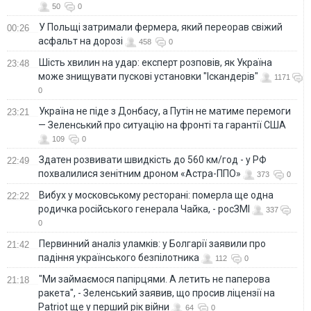
50
0
У Польщі затримали фермера, який переорав свіжий
00:26
асфальт на дорозі
458
0
Шість хвилин на удар: експерт розповів, як Україна
23:48
може знищувати пускові установки "Іскандерів"
1171
0
Україна не піде з Донбасу, а Путін не матиме перемоги
23:21
— Зеленський про ситуацію на фронті та гарантії США
109
0
Здатен розвивати швидкість до 560 км/год - у РФ
22:49
похвалилися зенітним дроном «Астра-ППО»
373
0
Вибух у московському ресторані: померла ще одна
22:22
родичка російського генерала Чайка, - росЗМІ
337
0
Первинний аналіз уламків: у Болгарії заявили про
21:42
падіння українського безпілотника
112
0
"Ми займаємося папірцями. А летить не паперова
21:18
ракета", - Зеленський заявив, що просив ліцензії на
Patriot ще у перший рік війни
64
0