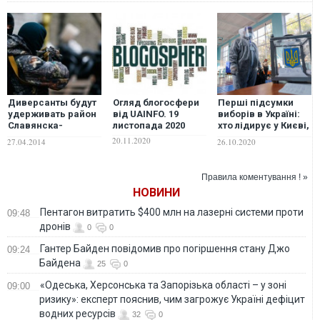
Диверсанты будут
Огляд блогосфери
Перші підсумки
удерживать район
від UAINFO. 19
виборів в Україні:
Славянска-
листопада 2020
хто лідирує у Києві,
Краматорска до
Харкові, Одесі та
20.11.2020
27.04.2014
26.10.2020
выборов 25 мая
інших містах
Правила коментування ! »
НОВИНИ
Пентагон витратить $400 млн на лазерні системи проти
09:48
дронів
0
0
Гантер Байден повідомив про погіршення стану Джо
09:24
Байдена
25
0
«Одеська, Херсонська та Запорізька області – у зоні
09:00
ризику»: експерт пояснив, чим загрожує Україні дефіцит
водних ресурсів
32
0