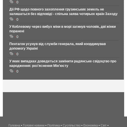
0
Дії РФ щодо повного захоплення грузинських земель не
залишаться без відповіді - спільна заява чотирьох країн Заходу
0
У Коблевому через вибух міни в морі загинув чоловік, дві жінки
поранені
0
Пентагон усунув від служби генерала, який координував
допомогу Україні
0
У яких випадках доведеться замінити радянське свідоцтво про
народження: роз'яснення Мін'юсту
0
Головна
•
Головні новини
•
Політика
•
Суспільство
•
Економіка
беспроводной
•
Світ
•