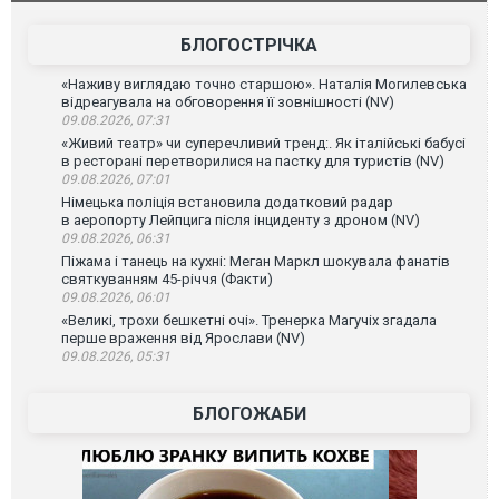
БЛОГОСТРІЧКА
«Наживу виглядаю точно старшою». Наталія Могилевська
відреагувала на обговорення її зовнішності (NV)
09.08.2026, 07:31
«Живий театр» чи суперечливий тренд:. Як італійські бабусі
в ресторані перетворилися на пастку для туристів (NV)
09.08.2026, 07:01
Німецька поліція встановила додатковий радар
в аеропорту Лейпцига після інциденту з дроном (NV)
09.08.2026, 06:31
Піжама і танець на кухні: Меган Маркл шокувала фанатів
святкуванням 45-річчя (Факти)
09.08.2026, 06:01
«Великі, трохи бешкетні очі». Тренерка Магучіх згадала
перше враження від Ярослави (NV)
09.08.2026, 05:31
БЛОГОЖАБИ