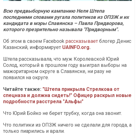
Всю предвыборную кампанию Неля Штепа
последними словами ругала политиков из ОПЗЖ и их
кандидата в мэры Славянска – Павла Придворова,
которого презрительно называла "Придворным".
Об этом в своем Facebook
рассказывает
блогер Денис
Казанский, информирует
UAINFO.org
.
Штепа рассказывала, что муж Королевской Юрий
Солод, который в прошлом году выиграл выборы на
мажоритарном округе в Славянске, ни разу не
появился на округе.
Читайте также:
"Штепа прикрыла Стрелкова от
спецназа и должна сидеть!" Офицер раскрыл новые
подробности расстрела "Альфы"
Что Юрий Бойко не берет трубку, когда она звонит.
Что политики из ОПЗЖ ничего не сделали для города, а
только пиарились и врали.