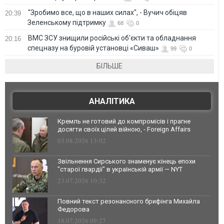
"Зробимо все, що в наших силах", - Вучич обіцяв
20:39
Зеленському підтримку
68
0
ВМС ЗСУ знищили російські об'єкти та обладнання
20:16
спецназу на буровій установці «Сиваш»
99
0
БІЛЬШЕ
АНАЛІТИКА
Кремль не готовий до компромісів і прагне
досягти своїх цілей війною, - Foreign Affairs
03.08.2026 13:02
Звільнення Сирського знаменує кінець епохи
"старої гвардії" в українській армії — NYT
23.07.2026 10:32
Повний текст резонансного брифінга Михайла
Федорова
18.07.2026 09:27