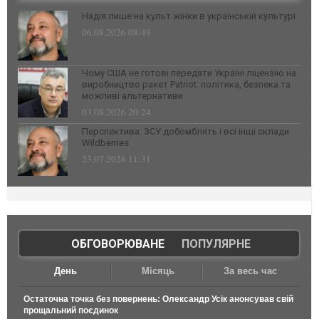
Надія лише на культ жінки в українській культурі
06.08.2026 08:49
Чому США не готові передати Україні ліцензію на
виробництво ракет Patriot: політика, безпека та
можливі альтернативи
03.08.2026 20:24
Перспектива: ЗСУ добомблять і всі інші склади
Wildberries
23.07.2026 11:31
ОБГОВОРЮВАНЕ
|
ПОПУЛЯРНЕ
День
Місяць
За весь час
Остаточна точка без повернень: Олександр Усік анонсував свій
прощальний поєдинок