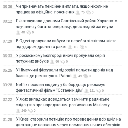
Чи призначать пенсійни виплати, якщо ніколи не
08:36
працював офіційно: пояснення
75
0
РФ атакувала дронами Салтівський район Харкова: є
08:12
влучання у багатоповерхівку, двоє людей загинули
40
0
В Одесі пролунали вибухи та перебої зі світлом: місто
07:29
під ударом дронів та ракет
112
0
У російському Бєлгороді вночі пролунала серія
06:33
потужних вибухів
86
0
У Німеччині фіксували підозрілі польоти дронів над
05:25
базою, де ремонтують Patriot
49
0
Netflix поселив людину у білборді, що рекламує
03:28
фантастичний фільм "Останній дім"
121
0
У яких випадках доведеться замінити радянське
02:22
свідоцтво про народження: роз'яснення Мін'юсту
249
0
У Києві створили петицію про переведення всіх шкіл на
01:28
дистанціне навчання через посилення нічних обстрілів