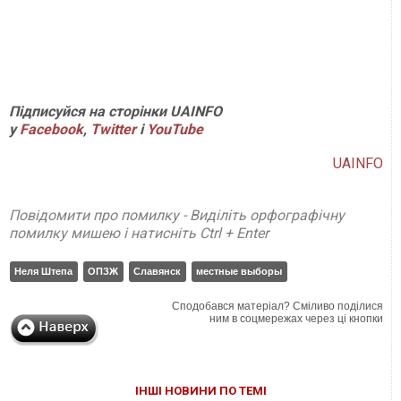
Підписуйся на сторінки UAINFO
у
Facebook
,
Twitter
і
YouTube
UAINFO
Повідомити про помилку - Виділіть орфографічну
помилку мишею і натисніть Ctrl + Enter
Неля Штепа
ОПЗЖ
Славянск
местные выборы
Сподобався матеріал? Сміливо поділися
ним в соцмережах через ці кнопки
ІНШІ НОВИНИ ПО ТЕМІ