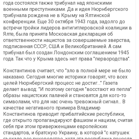
года состоялся также трибунал над японскими
военными преступниками. Да и идея Нюрнбергского
трибунала рождена не в Крыму на Ялтинской
конференции. Еще 30 октября 1943 года, задолго до
встречи тройки лидеров антигитлеровской коалиции в
Ялте, была принята Московская декларация об
ответственности нацистов за совершаемые зверства,
подписанная СССР, США и Великобританией. А сам
трибунал был создан Лондонским соглашением 1945
года. Так что у Крыма здесь нет права "первородства".
Константинов считает, что "зло в полной мере не было
наказано. Сегодня многие историки говорят, что всех
целей Нюрнбергский процесс не достиг…" Газета
делает вывод: "И поэтому сегодня "восстают из пепла"
образы нацистских палачей и становятся для кого-то
символами, что для нас очень тревожный сигнал... В
качестве негативного примера Владимир
Константинов приводит прибалтийские республики,
где открыто пропагандируют фашизм и нацизм, считая
себя при этом приверженцами европейских
стандартов, и братскую Украину, в которой "с катушек
съехало все руководство, хотя эта республика понесла