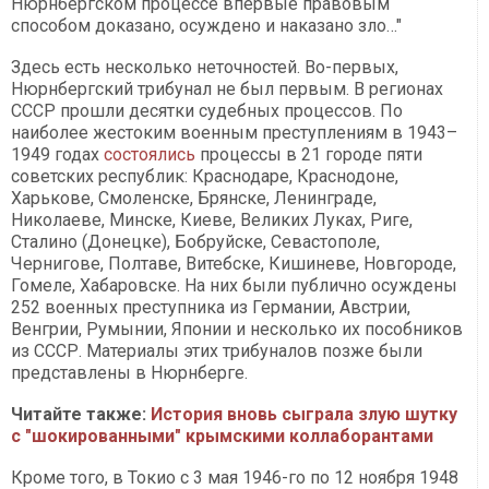
Нюрнбергском процессе впервые правовым
способом доказано, осуждено и наказано зло…"
Здесь есть несколько неточностей. Во-первых,
Нюрнбергский трибунал не был первым. В регионах
СССР прошли десятки судебных процессов. По
наиболее жестоким военным преступлениям в 1943–
1949 годах
состоялись
процессы в 21 городе пяти
советских республик: Краснодаре, Краснодоне,
Харькове, Смоленске, Брянске, Ленинграде,
Николаеве, Минске, Киеве, Великих Луках, Риге,
Сталино (Донецке), Бобруйске, Севастополе,
Чернигове, Полтаве, Витебске, Кишиневе, Новгороде,
Гомеле, Хабаровске. На них были публично осуждены
252 военных преступника из Германии, Австрии,
Венгрии, Румынии, Японии и несколько их пособников
из СССР. Материалы этих трибуналов позже были
представлены в Нюрнберге.
Читайте также:
История вновь сыграла злую шутку
с "шокированными" крымскими коллаборантами
Кроме того, в Токио с 3 мая 1946-го по 12 ноября 1948