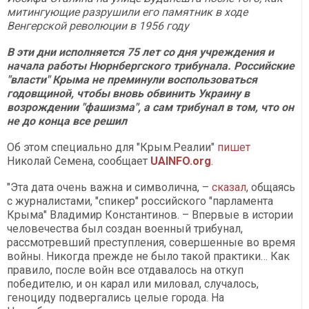
митингующие разрушили его памятник в ходе
Венгерской революции в 1956 году
В эти дни исполняется 75 лет со дня учреждения и
начала работы Нюрнбергского трибунала. Российские
"власти" Крыма не преминули воспользоваться
годовщиной, чтобы вновь обвинить Украину в
возрождении "фашизма", а сам трибунал в том, что он
не до конца все решил
Об этом специально для "Крым.Реалии"
пишет
Николай Семена, сообщает
UAINFO.org
.
"Эта дата очень важна и символична, –
сказал
, общаясь
с журналистами, "спикер" российского "парламента
Крыма" Владимир Константинов. – Впервые в истории
человечества был создан военный трибунал,
рассмотревший преступления, совершенные во время
войны. Никогда прежде не было такой практики… Как
правило, после войн все отдавалось на откуп
победителю, и он карал или миловал, случалось,
геноциду подвергались целые города. На