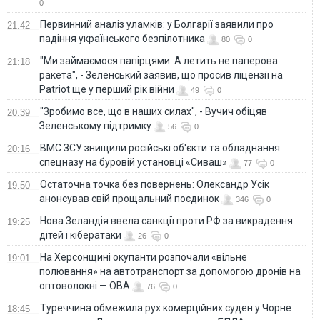
0
Первинний аналіз уламків: у Болгарії заявили про
21:42
падіння українського безпілотника
80
0
"Ми займаємося папірцями. А летить не паперова
21:18
ракета", - Зеленський заявив, що просив ліцензії на
Patriot ще у перший рік війни
49
0
"Зробимо все, що в наших силах", - Вучич обіцяв
20:39
Зеленському підтримку
56
0
ВМС ЗСУ знищили російські об'єкти та обладнання
20:16
спецназу на буровій установці «Сиваш»
77
0
Остаточна точка без повернень: Олександр Усік
19:50
анонсував свій прощальний поєдинок
346
0
Нова Зеландія ввела санкції проти РФ за викрадення
19:25
дітей і кібератаки
26
0
На Херсонщині окупанти розпочали «вільне
19:01
полювання» на автотранспорт за допомогою дронів на
оптоволокні — ОВА
76
0
Туреччина обмежила рух комерційних суден у Чорне
18:45