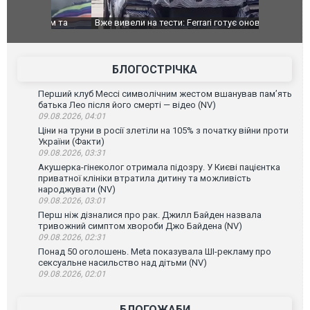
дом та
Вже вивели на тести: Ferrari готує оновлення
Вийшов тре
позашляховика Purosangue. ВІДЕО
фільму "Аф
БЛОГОСТРІЧКА
Перший клуб Мессі символічним жестом вшанував пам’ять
батька Лео після його смерті — відео (NV)
09.08.2026, 04:01
Ціни на труни в росії злетіли на 105% з початку війни проти
України (Факти)
09.08.2026, 03:31
Акушерка-гінеколог отримала підозру. У Києві пацієнтка
приватної клініки втратила дитину та можливість
народжувати (NV)
09.08.2026, 03:01
Перш ніж дізналися про рак. Джилл Байден назвала
тривожний симптом хвороби Джо Байдена (NV)
09.08.2026, 02:31
Понад 50 оголошень. Meta показувала ШІ-рекламу про
сексуальне насильство над дітьми (NV)
09.08.2026, 02:01
БЛОГОЖАБИ