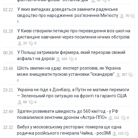
У яких випадках доведеться замінити радянське
02:22
свідоцтво про народження: роз'яснення Мін'юсту
76
0
У Києві створили петицію про переведення всіх шкіл на
01:28
дистанціне навчання через посилення нічних обстрілів
23
0
У Польщі затримали фермера, який переорав свіжий
00:26
асфальт на дорозі
163
0
Шість хвилин на удар: експерт розповів, як Україна
23:48
може знищувати пускові установки "Іскандерів"
357
0
Україна не піде з Донбасу, а Путін не матиме перемоги
23:21
— Зеленський про ситуацію на фронті та гарантії США
68
0
Здатен розвивати швидкість до 560 км/год - у РФ
22:49
похвалилися зенітним дроном «Астра-ППО»
211
0
Вибух у московському ресторані: померла ще одна
22:22
родичка російського генерала Чайка, - росЗМІ
215