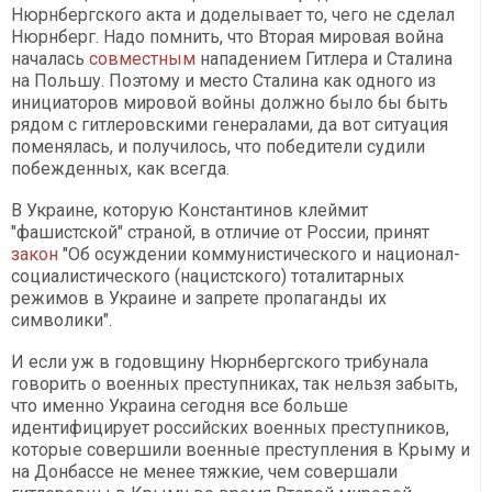
Нюрнбергского акта и доделывает то, чего не сделал
Нюрнберг. Надо помнить, что Вторая мировая война
началась
совместным
нападением Гитлера и Сталина
на Польшу. Поэтому и место Сталина как одного из
инициаторов мировой войны должно было бы быть
рядом с гитлеровскими генералами, да вот ситуация
поменялась, и получилось, что победители судили
побежденных, как всегда.
В Украине, которую Константинов клеймит
"фашистской" страной, в отличие от России, принят
закон
"Об осуждении коммунистического и национал-
социалистического (нацистского) тоталитарных
режимов в Украине и запрете пропаганды их
символики".
И если уж в годовщину Нюрнбергского трибунала
говорить о военных преступниках, так нельзя забыть,
что именно Украина сегодня все больше
идентифицирует российских военных преступников,
которые совершили военные преступления в Крыму и
на Донбассе не менее тяжкие, чем совершали