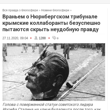
Вся правда з блогосфери
»
Новини блогосфери
»
Враньем о Нюрнбергском трибунале
крымские коллаборанты безуспешно
пытаются скрыть неудобную правду
•
•
27.11.2020, 09:04
1288
0
Голова с поверженной статуи советского лидера
Иосифа Сталина на улице Будапешта после того, как