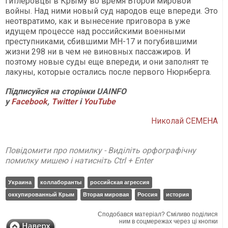
гитлеровцы в Крыму во время Второй мировой
войны. Над ними новый суд народов еще впереди. Это
неотвратимо, как и вынесение приговора в уже
идущем процессе над российскими военными
преступниками, сбившими МН-17 и погубившими
жизни 298 ни в чем не виновных пассажиров. И
поэтому новые суды еще впереди, и они заполнят те
лакуны, которые остались после первого Нюрнберга.
Підписуйся на сторінки UAINFO
у
Facebook
,
Twitter
і
YouTube
Николай СЕМЕНА
Повідомити про помилку - Виділіть орфографічну
помилку мишею і натисніть Ctrl + Enter
Украина
коллаборанты
российская агрессия
оккупированный Крым
Вторая мировая
Россия
история
Сподобався матеріал? Сміливо поділися
ним в соцмережах через ці кнопки