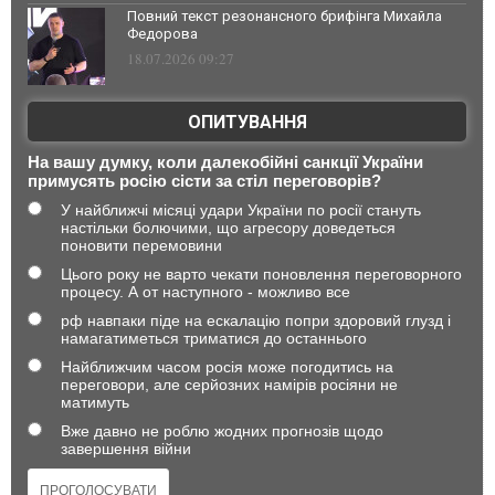
Повний текст резонансного брифінга Михайла
Федорова
18.07.2026 09:27
ОПИТУВАННЯ
На вашу думку, коли далекобійні санкції України
примусять росію сісти за стіл переговорів?
У найближчі місяці удари України по росії стануть
настільки болючими, що агресору доведеться
поновити перемовини
Цього року не варто чекати поновлення переговорного
процесу. А от наступного - можливо все
рф навпаки піде на ескалацію попри здоровий глузд і
намагатиметься триматися до останнього
Найближчим часом росія може погодитись на
переговори, але серйозних намірів росіяни не
матимуть
Вже давно не роблю жодних прогнозів щодо
завершення війни