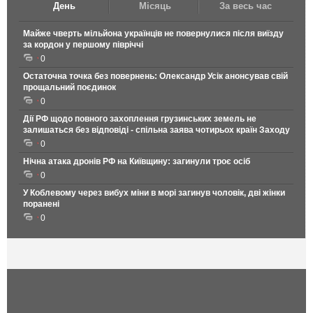
День
Місяць
За весь час
Майже чверть мільйона українців не повернулися після виїзду
за кордон у першому півріччі
0
Остаточна точка без повернень: Олександр Усік анонсував свій
прощальний поєдинок
0
Дії РФ щодо повного захоплення грузинських земель не
залишаться без відповіді - спільна заява чотирьох країн Заходу
0
Нічна атака дронів РФ на Київщину: загинули троє осіб
0
У Коблевому через вибух міни в морі загинув чоловік, дві жінки
поранені
0