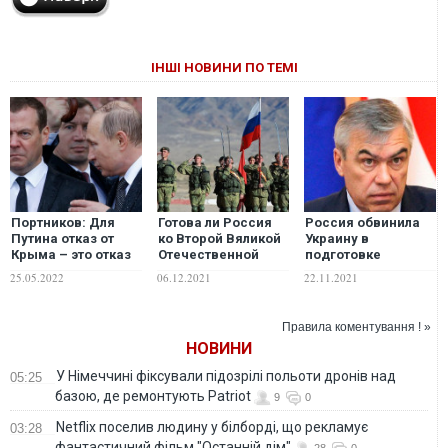
ІНШІ НОВИНИ ПО ТЕМІ
Портников: Для
Готова ли Россия
Россия обвинила
Путина отказ от
ко Второй Вяликой
Украину в
Крыма – это отказ
Отечественной
подготовке
от собственного
Войне?
провокаций на
25.05.2022
06.12.2021
22.11.2021
режима как
границе и
такового
оккупированном
Крыму
Правила коментування ! »
НОВИНИ
У Німеччині фіксували підозрілі польоти дронів над
05:25
базою, де ремонтують Patriot
9
0
Netflix поселив людину у білборді, що рекламує
03:28
фантастичний фільм "Останній дім"
28
0