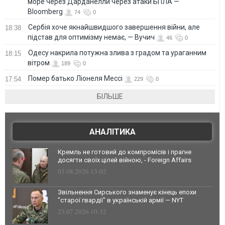
море через Дарданелли через атаки БПЛА —
Bloomberg
74
0
Сербія хоче якнайшвидшого завершення війни, але
18:38
підстав для оптимізму немає, — Вучич
46
0
Одесу накрила потужна злива з градом та ураганним
18:15
вітром
189
0
Помер батько Ліонеля Мессі
17:54
229
0
БІЛЬШЕ
АНАЛІТИКА
Кремль не готовий до компромісів і прагне
досягти своїх цілей війною, - Foreign Affairs
03.08.2026 13:02
Звільнення Сирського знаменує кінець епохи
"старої гвардії" в українській армії — NYT
23.07.2026 10:32