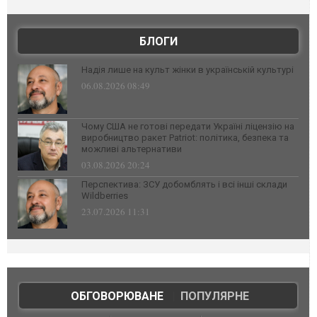
БЛОГИ
Надія лише на культ жінки в українській культурі
06.08.2026 08:49
Чому США не готові передати Україні ліцензію на
виробництво ракет Patriot: політика, безпека та
можливі альтернативи
03.08.2026 20:24
Перспектива: ЗСУ добомблять і всі інші склади
Wildberries
23.07.2026 11:31
ОБГОВОРЮВАНЕ
|
ПОПУЛЯРНЕ