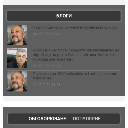
БЛОГИ
Надія лише на культ жінки в українській культурі
06.08.2026 08:49
Чому США не готові передати Україні ліцензію на
виробництво ракет Patriot: політика, безпека та
можливі альтернативи
03.08.2026 20:24
Перспектива: ЗСУ добомблять і всі інші склади
Wildberries
23.07.2026 11:31
ОБГОВОРЮВАНЕ
|
ПОПУЛЯРНЕ