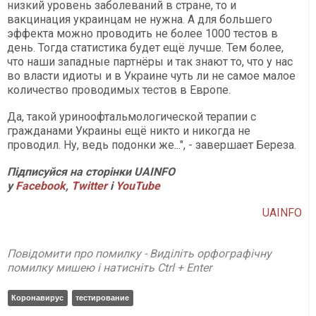
низкий уровень заболеваний в стране, то и
вакцинация украинцам не нужна. А для большего
эффекта можно проводить не более 1000 тестов в
день. Тогда статистика будет ещё лучше. Тем более,
что наши западные партнёры и так знают то, что у нас
во власти идиоты и в Украине чуть ли не самое малое
количество проводимых тестов в Европе.
Да, такой уриноофтальмологической терапии с
гражданами Украины ещё никто и никогда не
проводил. Ну, ведь подонки же...", - завершает Береза.
Підписуйся на сторінки UAINFO
у
Facebook
,
Twitter
і
YouTube
UAINFO
Повідомити про помилку - Виділіть орфографічну
помилку мишею і натисніть Ctrl + Enter
Коронавирус
тестирование