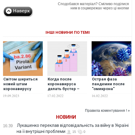
Сподобався матеріал? Сміливо поділися
ним в соцмережах через ці кнопки
ІНШІ НОВИНИ ПО ТЕМІ
Світом шириться
Когда после
Острая фаза
новий штам
коронавируса
пандемии после
коронавирусу
делать бустер –
"омикрона"
"Пірола": що про
ВВС
завершится – ВОЗ
19.09.2023
17.02.2022
16.02.2022
нього відомо
Правила коментування ! »
НОВИНИ
Лукашенко переклав відповідальність за війну в Україні
16:39
на її внутрішні проблеми
15
0