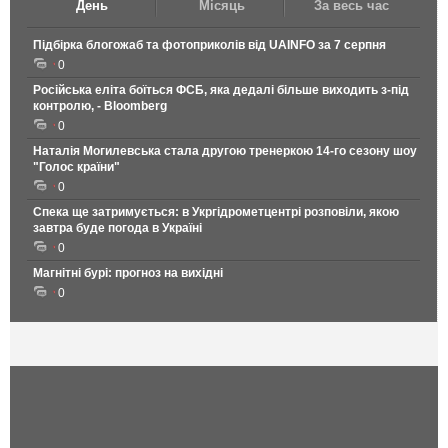
День
Місяць
За весь час
Підбірка блогожаб та фотоприколів від UAINFO за 7 серпня
0
Російська еліта боїться ФСБ, яка дедалі більше виходить з-під
контролю, - Bloomberg
0
Наталія Могилевська стала другою тренеркою 14-го сезону шоу
"Голос країни"
0
Спека ще затримується: в Укргідрометцентрі розповіли, якою
завтра буде погода в Україні
0
Магнітні бурі: прогноз на вихідні
0