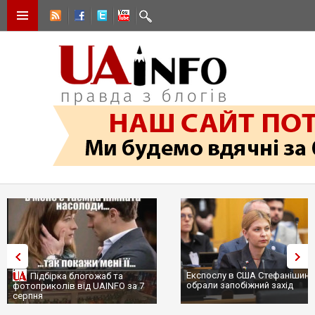
Експослу в США Стефанішині
Підбірка блогожаб та
обрали запобіжний захід
фотоприколів від UAINFO за 7
серпня