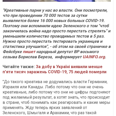
"Креативные парни у нас во власти. Они посмотрели,
что при проведении 70 000 тестов за сутки
выявляется более 16 000 новых больных COVID-19.
Поэтому они вспомнили идею Зеленского о том "чтоб
закончилась война надо просто перестать стрелять" и
уменьшили количество проводимых тестов в 5 раз.
Нужно просто перестать тестировать украинцев и
статистика улучшится", - об этом на своей страничке в
Фейсбуке
пишет
народный депутат ВР восьмого
созыва Борислав Береза, информирует
UAINFO.org
.
Читайте также:
За добу в Україні виявили менше
п'яти тисяч заражень COVID-19, 75 людей померли
"До такого креатива не додумались власти Германии,
Израиля или Канады. Либо потому что они не очень
креативные, либо потому что они не цифры подгоняют
под желаемый результат, а хотят знать, что происходит
в стране, чтоб понимать как реагировать и какие меры
применять. Жду теперь ярких заявлений от
Зеленского, Шмыгаля и Арахамии, что раз такой