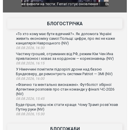
оновлення
Вийшов трейлер нової екранізації легендарного
Зеленський
фільму "Афера Томаса Крауна"
перемовин
БЛОГОСТРІЧКА
«То хто кому має бути вдячний?». Як допомога Україні
живить економіку самої Польщі: цифри, про які не каже
канцелярія Навроцького (NV)
08.08.2026, 16:30
Частину грошей, отриманих від РФ, режим Кім Чен Ина
привласнює і ховає за кордоном — кореєзнавець (NV)
08.08.2026, 16:15
У Німеччині помітили підозрілі дрони над базою
Бундесверу, де ремонтують системи Patriot — ЗМІ (NV)
08.08.2026, 16:00
«Фізично та ментально виснажені». Футболіст збірної
Аргентини розповів про стан команди у фіналі ЧС-2026
(NV)
08.08.2026, 15:45
Буде гірше, перш ніж стати краще. Чому Трамп розв’язав
Путіну руки (NV)
08.08.2026, 15:30
БЛОГОЖАБИ