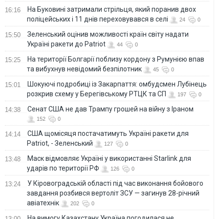
На Буковині затримали стрільця, який поранив двох
16:16
поліцейських і 11 днів переховувався в селі
24
0
Зеленський оцінив можливості країн світу надати
15:50
Україні ракети до Patriot
44
0
На території Болгарії поблизу кордону з Румунією впав
15:25
та вибухнув невідомий безпілотник
45
0
Шокуючі подробиці із Закарпаття: омбудсмен Лубінець
15:01
розкрив схему у Берегівському РТЦК та СП
197
0
Сенат США не дав Трампу грошей на війну з Іраном
14:38
152
0
США щомісяця постачатимуть Україні ракети для
14:14
Patriot, - Зеленський
127
0
Маск відмовляє Україні у використанні Starlink для
13:48
ударів по території РФ
126
0
У Кіровоградській області під час виконання бойового
13:24
завдання розбився вертоліт ЗСУ — загинув 28-річний
авіатехнік
202
0
На вимогу Казахстану Україна погодилася не
13:00