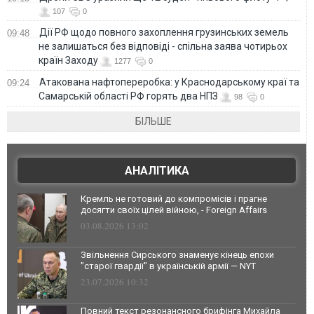
107
0
Дії РФ щодо повного захоплення грузинських земель
09:48
не залишаться без відповіді - спільна заява чотирьох
країн Заходу
1277
0
Атакована нафтопереробка: у Краснодарському краї та
09:24
Самарській області РФ горять два НПЗ
98
0
БІЛЬШЕ
АНАЛІТИКА
Кремль не готовий до компромісів і прагне
досягти своїх цілей війною, - Foreign Affairs
03.08.2026 13:02
Звільнення Сирського знаменує кінець епохи
"старої гвардії" в українській армії — NYT
23.07.2026 10:32
Повний текст резонансного брифінга Михайла