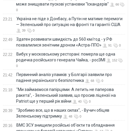
може знищувати пускові установки "Іскандерів"
66
0
Україна не піде з Донбасу, а Путін не матиме перемоги
23:21
— Зеленський про ситуацію на фронті та гарантії США
39
0
Здатен розвивати швидкість до 560 км/год - у РФ
22:49
похвалилися зенітним дроном «Астра-ППО»
91
0
Вибух у московському ресторані: померла ще одна
22:22
родичка російського генерала Чайка, - росЗМІ
152
0
Первинний аналіз уламків: у Болгарії заявили про
21:42
падіння українського безпілотника
68
0
"Ми займаємося папірцями. А летить не паперова
21:18
ракета", - Зеленський заявив, що просив ліцензії на
Patriot ще у перший рік війни
40
0
"Зробимо все, що в наших силах", - Вучич обіцяв
20:39
Зеленському підтримку
48
0
ВМС ЗСУ знищили російські об'єкти та обладнання
20:16