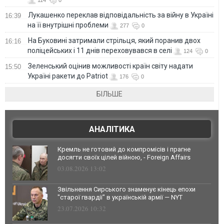
114
0
Лукашенко переклав відповідальність за війну в Україні
16:39
на її внутрішні проблеми
277
0
На Буковині затримали стрільця, який поранив двох
16:16
поліцейських і 11 днів переховувався в селі
124
0
Зеленський оцінив можливості країн світу надати
15:50
Україні ракети до Patriot
176
0
БІЛЬШЕ
АНАЛІТИКА
Кремль не готовий до компромісів і прагне
досягти своїх цілей війною, - Foreign Affairs
03.08.2026 13:02
Звільнення Сирського знаменує кінець епохи
"старої гвардії" в українській армії — NYT
23.07.2026 10:32