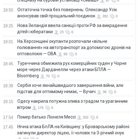
спецназу на буровій установці «Сиваш»
67
0
Остаточна точка без повернень: Олександр Усік
19:50
анонсував свій прощальний поєдинок
282
0
Нова Зеландія ввела санкції проти РФ за викрадення
19:25
дітей і кібератаки
23
0
На Херсонщині окупанти розпочали «вільне
19:01
полювання» на автотранспорт за допомогою дронів на
оптоволокні — ОВА
68
0
Туреччина обмежила рух комерційних суден у Чорне
18:45
море через Дарданелли через атаки БПЛА —
Bloomberg
70
0
Сербія хоче якнайшвидшого завершення війни, але
18:38
підстав для оптимізму немає, — Вучич
38
0
Одесу накрила потужна злива з градом та ураганним
18:15
вітром
176
0
Помер батько Ліонеля Мессі
17:54
202
0
Нічна атака БпЛА на Київщину: у Броварському районі
17:45
загинули директор ліцею, її чоловік та 3-річний онук