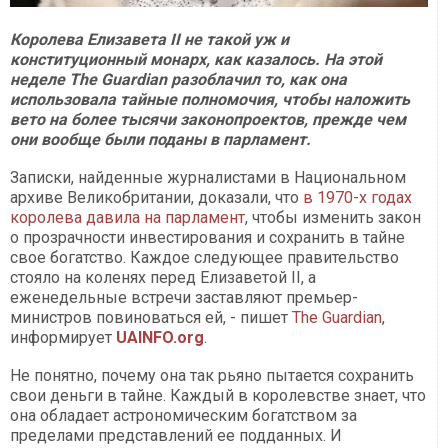
Королева Елизавета II не такой уж и
конституционный монарх, как казалось. На этой
неделе The Guardian разоблачил то, как она
использовала тайные полномочия, чтобы наложить
вето на более тысячи законопроектов, прежде чем
они вообще были поданы в парламент.
Записки, найденные журналистами в Национальном
архиве Великобритании, доказали, что
в 1970-х годах
королева давила на парламент
, чтобы изменить закон
о прозрачности инвестирования и сохранить в тайне
свое богатство. Каждое следующее правительство
стояло на коленях перед Елизаветой II, а
еженедельные встречи заставляют премьер-
министров повиноваться ей, - пишет
The Guardian
,
информирует
UAINFO.org
.
Не понятно, почему она так рьяно пытается сохранить
свои деньги в тайне. Каждый в королевстве знает, что
она обладает астрономическим богатством за
пределами представлений ее подданных. И