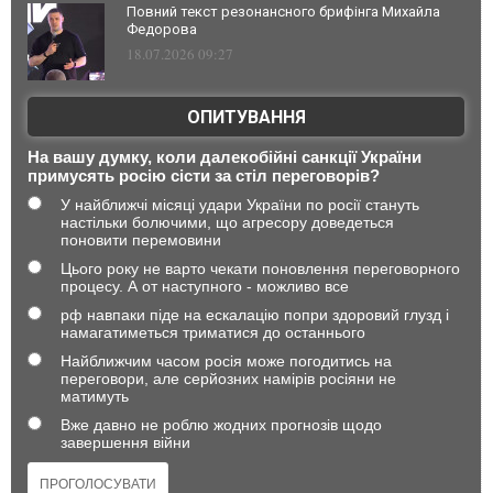
Повний текст резонансного брифінга Михайла
Федорова
18.07.2026 09:27
ОПИТУВАННЯ
На вашу думку, коли далекобійні санкції України
примусять росію сісти за стіл переговорів?
У найближчі місяці удари України по росії стануть
настільки болючими, що агресору доведеться
поновити перемовини
Цього року не варто чекати поновлення переговорного
процесу. А от наступного - можливо все
рф навпаки піде на ескалацію попри здоровий глузд і
намагатиметься триматися до останнього
Найближчим часом росія може погодитись на
переговори, але серйозних намірів росіяни не
матимуть
Вже давно не роблю жодних прогнозів щодо
завершення війни