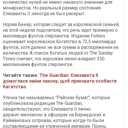
количество нулей не имеет никакого значения для
монархистов. Но реальный размер состояния
Елизаветы II никогда не был раскрыт.
Норма Бекер, которая следит за королевской семьей,
на этой неделе подсчитала, что речь идет примерно о
миллиарде фунтов стерлингов. Издание Forbes
оценивает королевское богатство в 72,5 миллиарда
фунтов, хотя далеко не вся сумма в распоряжении ее
величества. А список богатых людей от The Sunday
Times считает, что королева лично владеет 350
миллионами фунтов стерлингов.
Читайте также:
The Guardian: Єлизавета II
домоглася зміни закону, щоб приховати особисте
багатство
Утечка так называемых "Райских бумаг", которые
опубликовала редакция The Guardian,
свидетельствуют, что Елизавета II лично
держит миллионы в офшорах на Бермудских и
Каймановых островах, которые когда-то были
составляющими ее утраченной империи. Принц