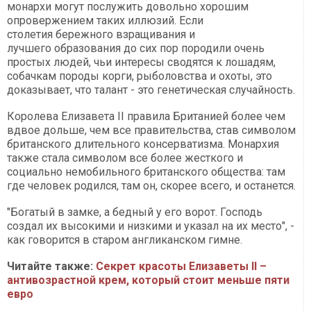
монархи могут послужить довольно хорошим
опровержением таких иллюзий. Если
столетия бережного взращивания и
лучшего образования до сих пор породили очень
простых людей, чьи интересы сводятся к лошадям,
собачкам породы корги, рыболовства и охоты, это
доказывает, что талант - это генетическая случайность.
Королева Елизавета II правила Британией более чем
вдвое дольше, чем все правительства, став символом
британского длительного консерватизма. Монархия
также стала символом все более жесткого и
социально немобильного британского общества: там
где человек родился, там он, скорее всего, и останется.
"Богатый в замке, а бедный у его ворот. Господь
создал их высокими и низкими и указал на их место", -
как говорится в старом англиканском гимне.
Читайте также:
Секрет красоты Елизаветы II –
антивозрастной крем, который стоит меньше пяти
евро