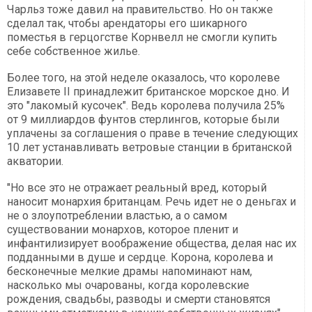
Чарльз тоже давил на правительство. Но он также
сделал так, чтобы арендаторы его шикарного
поместья в герцогстве Корнвелл не смогли купить
себе собственное жилье.
Более того, на этой неделе оказалось, что королеве
Елизавете II принадлежит британское морское дно. И
это "лакомый кусочек". Ведь королева получила 25%
от 9 миллиардов фунтов стерлингов, которые были
уплачены за соглашения о праве в течение следующих
10 лет устанавливать ветровые станции в британской
акватории.
"Но все это не отражает реальный вред, который
наносит монархия британцам. Речь идет не о деньгах и
не о злоупотреблении властью, а о самом
существовании монархов, которое пленит и
инфантилизирует воображение общества, делая нас их
подданными в душе и сердце. Корона, королева и
бесконечные мелкие драмы напоминают нам,
насколько мы очарованы, когда королевские
рождения, свадьбы, разводы и смерти становятся