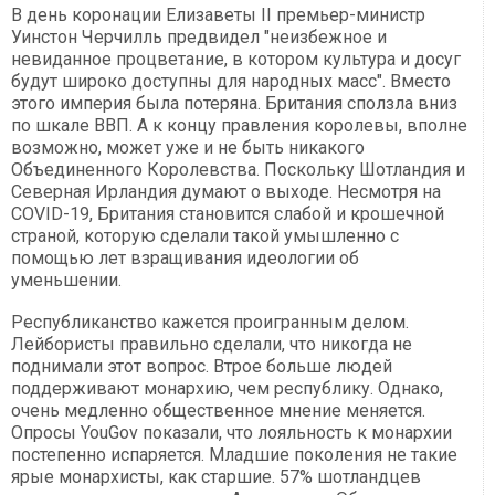
В день коронации Елизаветы II премьер-министр
Уинстон Черчилль предвидел "неизбежное и
невиданное процветание, в котором культура и досуг
будут широко доступны для народных масс". Вместо
этого империя была потеряна. Британия сползла вниз
по шкале ВВП. А к концу правления королевы, вполне
возможно, может уже и не быть никакого
Объединенного Королевства. Поскольку Шотландия и
Северная Ирландия думают о выходе. Несмотря на
COVID-19, Британия становится слабой и крошечной
страной, которую сделали такой умышленно с
помощью лет взращивания идеологии об
уменьшении.
Республиканство кажется проигранным делом.
Лейбористы правильно сделали, что никогда не
поднимали этот вопрос. Втрое больше людей
поддерживают монархию, чем республику. Однако,
очень медленно общественное мнение меняется.
Опросы YouGov показали, что лояльность к монархии
постепенно испаряется. Младшие поколения не такие
ярые монархисты, как старшие. 57% шотландцев