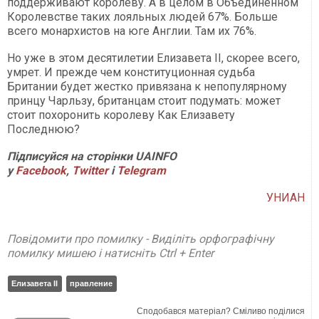
поддерживают королеву. А в целом в Объединенном
Королевстве таких лояльных людей 67%. Больше
всего монархистов на юге Англии. Там их 76%.
Но уже в этом десятилетии Елизавета II, скорее всего,
умрет. И прежде чем конституционная судьба
Британии будет жестко привязана к непопулярному
принцу Чарльзу, британцам стоит подумать: может
стоит похоронить королеву Как Елизавету
Последнюю?
Підписуйся на сторінки UAINFO
у
Facebook
,
Twitter
і
Telegram
УНИАН
Повідомити про помилку - Виділіть орфографічну
помилку мишею і натисніть Ctrl + Enter
Елизавета II
правление
Сподобався матеріал? Сміливо поділися