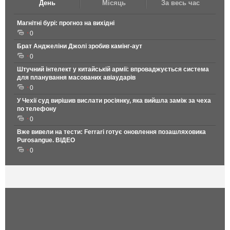
День
Місяць
За весь час
Магнітні бурі: прогноз на вихідні
0
Брат Анджеліни Джолі зробив камінг-аут
0
Штучний інтелект у китайській армії: впроваджується система
для планування масованих авіаударів
0
У Чехії суд вирішив вислати росіянку, яка вийшла заміж за чеха
по телефону
0
Вже вивели на тести: Ferrari готує оновлення позашляховика
Purosangue. ВІДЕО
0