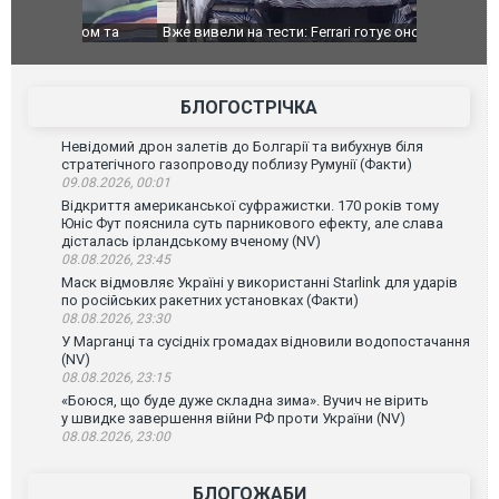
дом та
Вже вивели на тести: Ferrari готує оновлення
Вийшов тре
позашляховика Purosangue. ВІДЕО
фільму "Аф
БЛОГОСТРІЧКА
Невідомий дрон залетів до Болгарії та вибухнув біля
стратегічного газопроводу поблизу Румунії (Факти)
09.08.2026, 00:01
Відкриття американської суфражистки. 170 років тому
Юніс Фут пояснила суть парникового ефекту, але слава
дісталась ірландському вченому (NV)
08.08.2026, 23:45
Маск відмовляє Україні у використанні Starlink для ударів
по російських ракетних установках (Факти)
08.08.2026, 23:30
У Марганці та сусідніх громадах відновили водопостачання
(NV)
08.08.2026, 23:15
«Боюся, що буде дуже складна зима». Вучич не вірить
у швидке завершення війни РФ проти України (NV)
08.08.2026, 23:00
БЛОГОЖАБИ