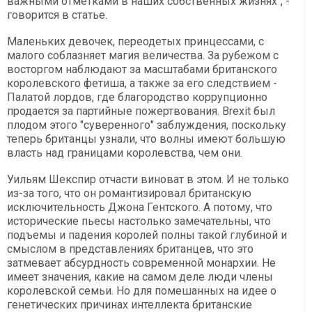
важными отметками в наших собственных жизнях", -
говорится в статье.
Маленьких девочек, переодетых принцессами, с
малого соблазняет магия величества. За рубежом с
восторгом наблюдают за масштабами британского
королевского фетиша, а также за его следствием -
Палатой лордов, где благородство коррупционно
продается за партийные пожертвования. Brexit был
плодом этого "суверенного" заблуждения, поскольку
теперь британцы узнали, что волны имеют большую
власть над границами королевства, чем они.
Уильям Шекспир отчасти виноват в этом. И не только
из-за того, что он романтизировал британскую
исключительность Джона Гентского. А потому, что
исторические пьесы настолько замечательны, что
подъемы и падения королей полны такой глубиной и
смыслом в представлениях британцев, что это
затмевает абсурдность современной монархии. Не
имеет значения, какие на самом деле люди члены
королевской семьи. Но для помешанных на идее о
генетических причинах интеллекта британские