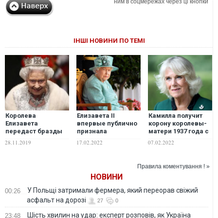
ним в соцмережах через ці кнопки
ІНШІ НОВИНИ ПО ТЕМІ
Королева
Елизавета II
Камилла получит
Елизавета
впервые публично
корону королевы-
передаст бразды
признала
матери 1937 года с
правления принцу
проблемы со
легендарным
28.11.2019
17.02.2022
07.02.2022
Чарльзу через 18
здоровьем: ей
бриллиантом
месяцев – СМИ
трудно двигаться
"Кохинур". Почему
его назвали
Правила коментування ! »
проклятым
НОВИНИ
У Польщі затримали фермера, який переорав свіжий
00:26
асфальт на дорозі
27
0
Шість хвилин на удар: експерт розповів, як Україна
23:48