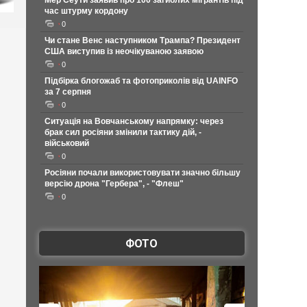
Мер Сеути заявив про 100 загиблих мігрантів під
час штурму кордону
0
Чи стане Венс наступником Трампа? Президент
США виступив із неочікуваною заявою
0
Підбірка блогожаб та фотоприколів від UAINFO
за 7 серпня
0
Ситуація на Вовчанському напрямку: через
брак сил росіяни змінили тактику дій, -
військовий
0
Росіяни почали використовувати значно більшу
версію дрона "Гербера", - "Флеш"
0
ФОТО