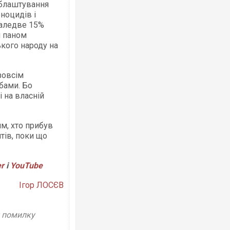
облаштування
еноцидів і
заледве 15%
і паном
кого народу на
зовсім
бами. Бо
 на власній
м, хто прибув
тів, поки що
er
і
YouTube
Ігор ЛОСЄВ
у помилку