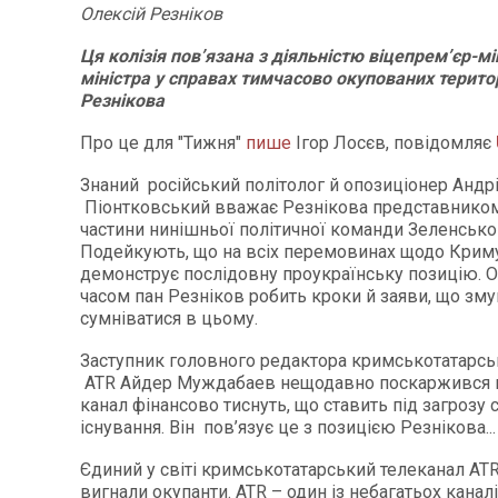
Олексій Резніков
Ця колізія пов’язана з діяльністю віцепрем’єр-мі
міністра у справах тимчасово окупованих терито
Резнікова
Про це для "Тижня"
пише
Ігор Лосєв, повідомляє
Знаний російський політолог й опозиціонер Андр
Піонтковський вважає Резнікова представником
частини нинішньої політичної команди Зеленсько
Подейкують, що на всіх перемовинах щодо Криму
демонструє послідовну проукраїнську позицію. О
часом пан Резніков робить кроки й заяви, що з
сумніватися в цьому.
Заступник головного редактора кримськотатарсь
ATR Айдер Муждабаев нещодавно поскаржився на
канал фінансово тиснуть, що ставить під загрозу 
існування. Він пов’язує це з позицією Резнікова...
Єдиний у світі кримськотатарський телеканал ATR
вигнали окупанти. ATR – один із небагатьох каналі