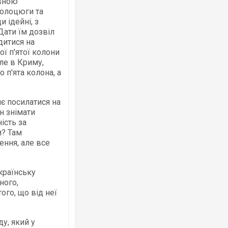
евною
волоцюги та
 ідейні, з
ати їм дозвіл
дитися на
ої п'ятої колони
але в Криму,
 п'ята колона, а
яє посилатися на
ян знімати
ість за
и? Там
ення, але все
країнську
ного,
ого, що від неї
у, який у