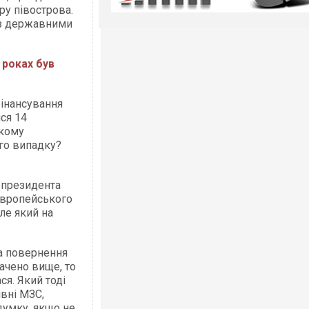
ру півострова.
із державними
 роках був
фінансування
ся 14
акому
ого випадку?
 президента
Європейського
ле який на
за повернення
ачено вище, то
я. Який тоді
івні МЗС,
думку, якщо не