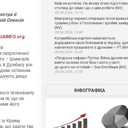
Київ не встигає: На якому етапі підготовк
столиці до зими і що з цим робити (NV)
08.08.2026, 13:15
ністра й
Макгрегор переніс операцію після важкої
рій Олексія
травми у бою з Голловеєм і зробив заяв
(NV)
08.08.2026, 13:00
UAINFO.org
.
Колумбійські картелі намагаються
відправити своїх бойовиків в Україну, що
ій
навчитися працювати з дронами — FT (NV
08.08.2026, 12:45
 патріотичної
«Людське сафарі» Путіна. Війна дронів м
го – Шмигаля.
вийти за межі поля бою і ніхто у світі
 й Донбасу він
до цього не готовий — Енн Епплбаум (NV)
днак останнім
08.08.2026, 12:30
мушують дещо
ІНФОГРАФІКА
кого телеканалу
 те, що на
саме його
 із Криму
в, що здатні так