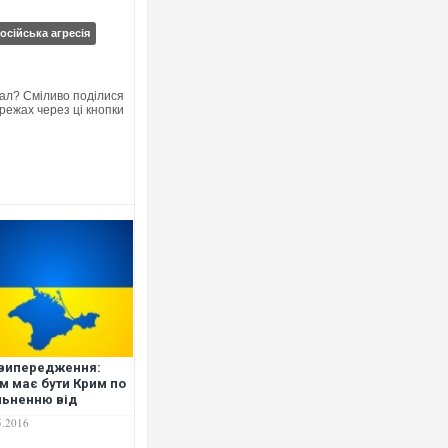
осійська агресія
ал? Сміливо поділися
режах через ці кнопки
випередження:
м має бути Крим по
льненню від
ійської окупації?
5.2016