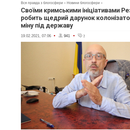
Вся правда з блогосфери
»
Новини блогосфери
»
Своїми кримськими ініціативами Ре
робить щедрий дарунок колонізато
міну під державу
•
•
19.02.2021, 07:06
941
2