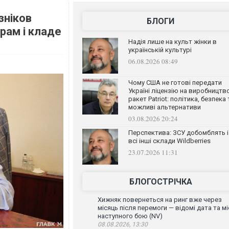
зніков
БЛОГИ
рам і кладе
Надія лише на культ жінки в
українській культурі
06.08.2026 08:49
Чому США не готові передати
Україні ліцензію на виробництв
ракет Patriot: політика, безпека 
можливі альтернативи
03.08.2026 20:24
Перспектива: ЗСУ добомблять і
всі інші склади Wildberries
23.07.2026 11:31
БЛОГОСТРІЧКА
Хижняк повернеться на ринг вже через
місяць після перемоги — відомі дата та мі
наступного бою (NV)
08.08.2026, 13:30