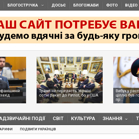
БЛОГОСТРІЧКА
ДОСЬЄ
БЛОГОЖАБИ
ФОТО
ВІДЕО
ефанішиній
Трамп не передасть Україні
Вибух у рес
захід
сотні ракет до Patriot, бо у США
ціллю був г
...
пр...
АДЗВИЧАЙНІ ПОДІЇ
СВІТ
КУЛЬТУРА
ЗНАННЯ
ТАРИФИ
ПОДВИГИ УКРАЇНЦІВ