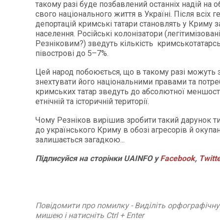
такому разі буде позбавлений останніх надій на 
свого національного життя в Україні. Після всіх г
депортацій кримські татари становлять у Криму 
населення. Російські колонізатори (легітимізован
Резніковим?) зведуть кількість кримськотатарсь
півострові до 5–7%.
Цей народ побоюється, що в такому разі можуть 
знехтувати його національними правами та потре
кримських татар зведуть до абсолютної меншості
етнічній та історичній території.
Чому Резніков вирішив зробити такий дарунок ти
до українського Криму в обозі агресорів й окупан
залишається загадкою...
Підписуйся на сторінки UAINFO у
Facebook
,
Twitt
Повідомити про помилку - Виділіть орфографічн
мишею і натисніть Ctrl + Enter