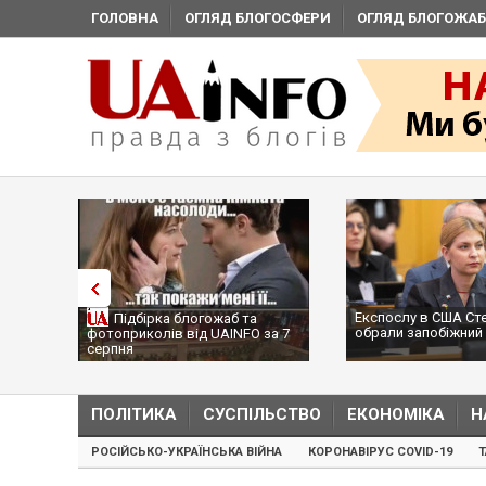
ГОЛОВНА
ОГЛЯД БЛОГОСФЕРИ
ОГЛЯД БЛОГОЖАБ
Експослу в США Ст
Підбірка блогожаб та
обрали запобіжний 
фотоприколів від UAINFO за 7
серпня
ПОЛІТИКА
СУСПІЛЬСТВО
ЕКОНОМІКА
Н
РОСІЙСЬКО-УКРАЇНСЬКА ВІЙНА
КОРОНАВІРУС COVID-19