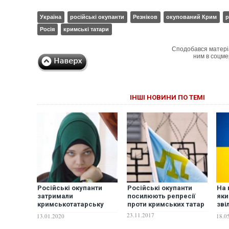
Україна
російські окупанти
Резніков
окупований Крим
р
Росія
кримські татари
Сподобався матері
ним в соцме
ІНШІ НОВИНИ ПО ТЕМІ
Російські окупанти
Російські окупанти
На 
затримали
посилюють репресії
яки
кримськотатарську
проти кримських татар
зві
активістку
рос
23.11.2017
13.01.2020
18.0