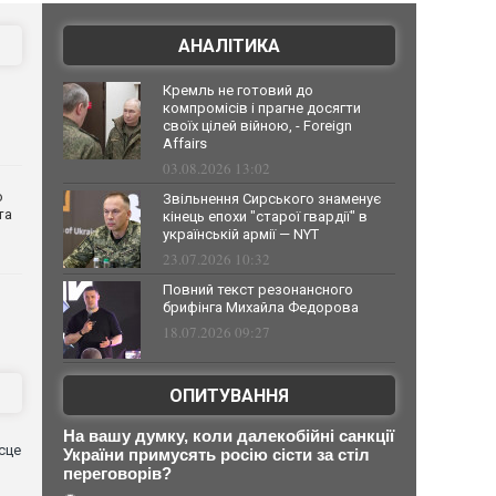
АНАЛІТИКА
Кремль не готовий до
компромісів і прагне досягти
своїх цілей війною, - Foreign
Affairs
03.08.2026 13:02
о
Звільнення Сирського знаменує
та
кінець епохи "старої гвардії" в
українській армії — NYT
23.07.2026 10:32
Повний текст резонансного
брифінга Михайла Федорова
18.07.2026 09:27
ОПИТУВАННЯ
На вашу думку, коли далекобійні санкції
сце
України примусять росію сісти за стіл
переговорів?