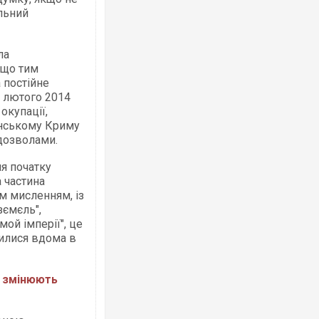
льний
ла
 що тим
Ворог завдав комбінованого удару по
 постійне
двоє поранених. Ще десятеро постра
після атаки БПЛА по ринку на Сумщині
0 лютого 2014
окупації,
їнському Криму
 дозволами.
я початку
 частина
им мисленням, із
зємєль",
мой імперії", це
шилися вдома в
Вже вивели на тести: Ferrari готує оно
позашляховика Purosangue. ВІДЕО
и змінюють