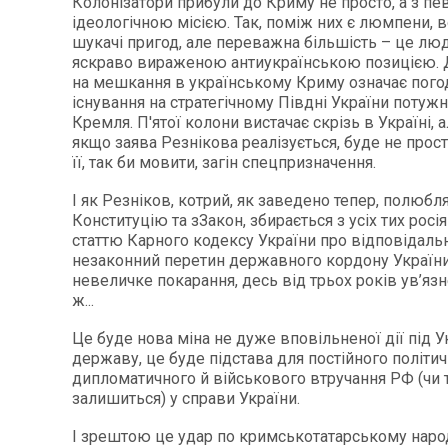
Колонізатори прибули до Криму не просто, а з п
ідеологічною місією. Так, поміж них є люмпени, 
шукачі пригод, але переважна більшість – це люди
яскраво вираженою антиукраїнською позицією. Д
на мешкання в українському Криму означає пого
існування на стратегічному Півдні України потужн
Кремля. П'ятої колони вистачає скрізь в Україні, 
якщо заява Резнікова реалізується, буде не просто
її, так би мовити, загін спецпризначення.
І як Резніков, котрий, як заведено тепер, полюбл
Конституцію та зЗакон, збирається з усіх тих росі
статтю Карного кодексу України про відповідальн
незаконний перетин державного кордону Україн
невеличке покарання, десь від трьох років ув’язн
ж...
Це буде нова міна не дуже вповільненої дії під У
державу, це буде підстава для постійного політич
дипломатичного й військового втручання РФ (чи т
залишиться) у справи України.
І зрештою це удар по кримськотатарському народ