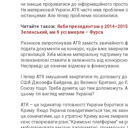
чи інакше прориватися до інформаційного просто
На материковій Україні ATR часто мав проблеми 
інстанціями. Але тепер проблеми посилилися.
Читайте також:
Якби президентом у 2014–2015
Зеленський, ми б усі вмерли – Фурса
Резніков запропонував ATR замість звичайного 
подати документи на конкурс, куди вже звернули
організацій. Хіба можна матеріальну підтримку т
телеканалові ставити в залежність від конкурсн
Насправді це означає відмову в фінансуванні.
І тепер ATR змушений звертатися по допомогу до
США Джозефа Байдена, до Великої Британії, до 
Союзу тощо. Треба думати, що там допоможуть. А
цьому тлі вигляд матиме Україна?
ATR – це індикатор готовності України боротися 
Криму. Якщо Україна поводитиметься так, як зазн
це означатиме, що з утратою Криму вона змирилас
сенс створювати різні "Кримські платформи" на р
мобілізовувати західну дипломатію, громадську 