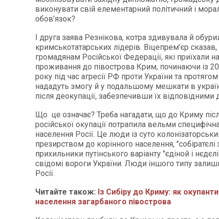
виконувати свій елементарний політичний і мора
обов’язок?
І друга заява Резнікова, котра здивувала й обури
кримськотатарських лідерів. Віцепрем’єр сказав,
громадянам Російської Федерації, які приїхали на
проживання до півострова Крим, починаючи із 2
року під час агресії РФ проти України та протягом 
нададуть змогу й у подальшому мешкати в укра
після деокупації, забезпечивши їх відповідними
Що це означає? Треба нагадати, що до Криму післ
російської окупації потрапила вельми специфічна
населення Росії. Це люди із суто колонізаторськ
презирством до корінного населення, "собіратєлі 
прихильники путінського варіанту "єдіной і нєдєлі
свідомі вороги України. Люди іншого типу зали
Росії.
Читайте також:
Із Сибіру до Криму: як окупант
населення загарбаного півострова