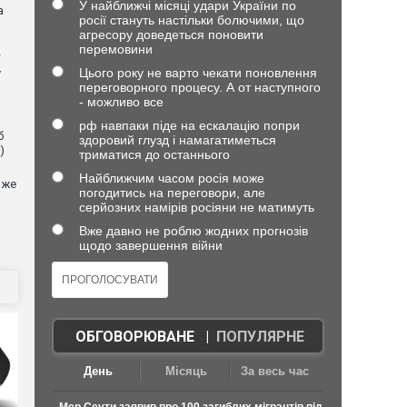
У найближчі місяці удари України по
а
росії стануть настільки болючими, що
агресору доведеться поновити
перемовини
Цього року не варто чекати поновлення
у
переговорного процесу. А от наступного
- можливо все
рф навпаки піде на ескалацію попри
б
здоровий глузд і намагатиметься
)
триматися до останнього
Найближчим часом росія може
оже
погодитись на переговори, але
серйозних намірів росіяни не матимуть
Вже давно не роблю жодних прогнозів
щодо завершення війни
ОБГОВОРЮВАНЕ
|
ПОПУЛЯРНЕ
День
Місяць
За весь час