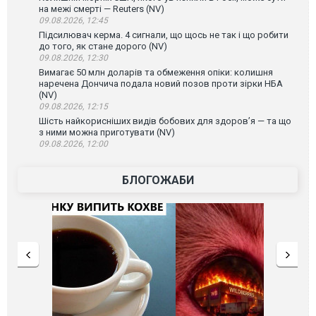
на межі смерті — Reuters (NV)
09.08.2026, 12:45
Підсилювач керма. 4 сигнали, що щось не так і що робити
до того, як стане дорого (NV)
09.08.2026, 12:30
Вимагає 50 млн доларів та обмеження опіки: колишня
наречена Дончича подала новий позов проти зірки НБА
(NV)
09.08.2026, 12:15
Шість найкорисніших видів бобових для здоров’я — та що
з ними можна приготувати (NV)
09.08.2026, 12:00
БЛОГОЖАБИ