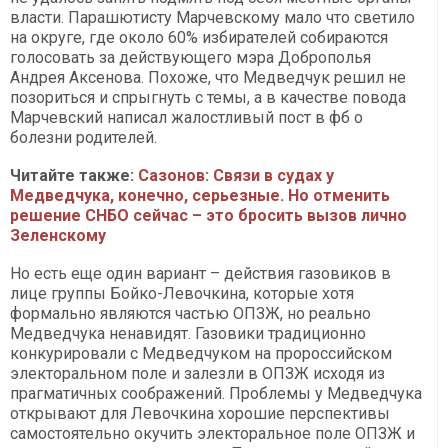
власти. Парашютисту Марчевскому мало что светило
на округе, где около 60% избирателей собираются
голосовать за действующего мэра Доброполья
Андрея Аксенова. Похоже, что Медведчук решил не
позориться и спрыгнуть с темы, а в качестве повода
Марчевский написал жалостливый пост в фб о
болезни родителей.
Читайте также:
Сазонов: Связи в судах у
Медведчука, конечно, серьезные. Но отменить
решение СНБО сейчас – это бросить вызов лично
Зеленскому
Но есть еще один вариант – действия газовиков в
лице группы Бойко-Левочкина, которые хотя
формально являются частью ОПЗЖ, но реально
Медведчука ненавидят. Газовики традиционно
конкурировали с Медведчуком на пророссийском
электоральном поле и залезли в ОПЗЖ исходя из
прагматичных соображений. Проблемы у Медведчука
открывают для Левочкина хорошие перспективы
самостоятельно окучить электоральное поле ОПЗЖ и