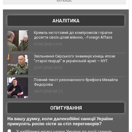
БІЛЬШЕ
АНАЛІТИКА
Кремль не готовий до компромісів і прагне
досягти своїх цілей війною, - Foreign Affairs
03.08.2026 13:02
Звільнення Сирського знаменує кінець епохи
"старої гвардії" в українській армії — NYT
23.07.2026 10:32
Повний текст резонансного брифінга Михайла
Федорова
18.07.2026 09:27
ОПИТУВАННЯ
На вашу думку, коли далекобійні санкції України
примусять росію сісти за стіл переговорів?
У найближчі місяці удари України по росії стануть