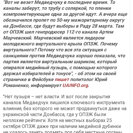
"Вот не везет Медведчуку в последнее время. То
каналы заберут, то трубу с соляркой, то пленки
компрометирующие одна за другой идут. А вчера еще
обозначился пролет по 50-му мажоритарному округу
на Донбассе, где будут выборы в Раду 28 марта. Там
от ОПЗЖ шел генпродюсер 112-го канала Артем
Марчевский. Марчевский является лидером
молодежного виртуального крыла ОПЗЖ. Почему
виртуального? Потому что вся эта ситуация с
санкциями против Медведчука хорошо показала, что
партия является виртуальным шариком, который
опирался медийный пузырь, с помощью которого
держал избирателей в тонусе", - об этом на своей
страничке в Фейсбуке
пишет
политолог Юрий
Романенко, информирует
UAINFO.org
.
"Нет пузыря – нет власти. И вот после закрытия
каналов Медведчук лишился ключевого инструмента
влияния, без которого не может продвинуться даже на
украинской части Донбасса, где у ОПЗЖ были
неплохие рейтинги. Хотя на местных выборах 25
октября ОПЗЖ даже при наличии медийной дубинки
не удалось занять подмять под себя местные органы