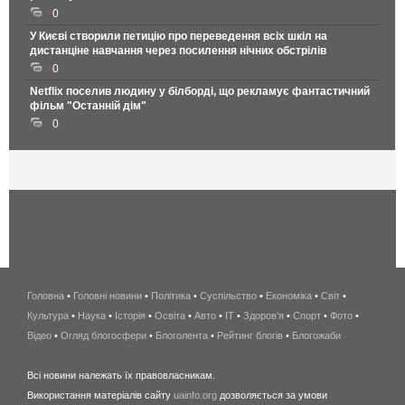
0
У Києві створили петицію про переведення всіх шкіл на
дистанціне навчання через посилення нічних обстрілів
0
Netflix поселив людину у білборді, що рекламує фантастичний
фільм "Останній дім"
0
Головна
•
Головні новини
•
Політика
•
Суспільство
•
Економіка
беспроводной
•
Світ
•
Культура
•
Наука
•
Історія
•
Освіта
•
Авто
•
IT
•
Здоров'я
интернет
•
Спорт
•
Фото
•
Відео
•
Огляд блогосфери
•
Блоголента
•
Рейтинг блогів
киев
•
Блогожаби
и
Всі новини належать їх правовласникам.
область
Використання матеріалів сайту
uainfo.org
дозволяється за умови
wimax