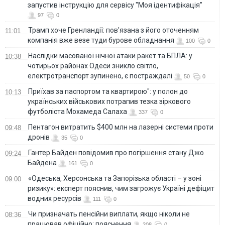
запустив інструкцію для сервісу "Моя ідентифікація"
97
0
Трамп хоче Гренландії: пов'язана з його оточенням
11:01
компанія вже везе туди бурове обладнання
100
0
Наслідки масованої нічної атаки ракет та БПЛА: у
10:38
чотирьох районах Одеси зникло світло,
електротранспорт зупинено, є постраждалі
50
0
Приїхав за паспортом та квартирою": у полон до
10:13
українських військових потрапив тезка зіркового
футболіста Мохамеда Салаха
337
0
Пентагон витратить $400 млн на лазерні системи проти
09:48
дронів
35
0
Гантер Байден повідомив про погіршення стану Джо
09:24
Байдена
161
0
«Одеська, Херсонська та Запорізька області – у зоні
09:00
ризику»: експерт пояснив, чим загрожує Україні дефіцит
водних ресурсів
111
0
Чи призначать пенсійни виплати, якщо ніколи не
08:36
працював офіційно: пояснення
208
0