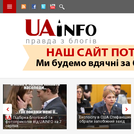
Експослу в США Стефанішині
Підбірка блогожаб та
обрали запобіжний захід
фотоприколів від UAINFO за 7
серпня