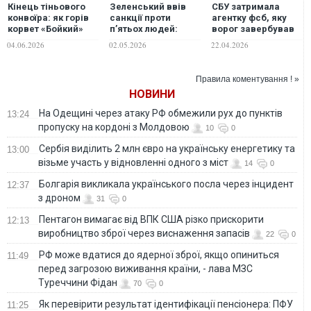
Кінець тіньового
Зеленський ввів
СБУ затримала
конвоїра: як горів
санкції проти
агентку фсб, яку
корвет «Бойкий»
п’ятьох людей:
ворог завербував
під Петербургом.
потрапили під
через проєкт
04.06.2026
02.05.2026
22.04.2026
ВІДЕО
обмеження Богдан
Медведчука:
та соратник
фігурантка
Медведчука
готувала убивство
Правила коментування ! »
одного із офіцерів
НОВИНИ
ССО
На Одещині через атаку РФ обмежили рух до пунктів
13:24
пропуску на кордоні з Молдовою
10
0
Сербія виділить 2 млн євро на українську енергетику та
13:00
візьме участь у відновленні одного з міст
14
0
Болгарія викликала українського посла через інцидент
12:37
з дроном
31
0
Пентагон вимагає від ВПК США різко прискорити
12:13
виробництво зброї через виснаження запасів
22
0
РФ може вдатися до ядерної зброї, якщо опиниться
11:49
перед загрозою виживання країни, - лава МЗС
Туреччини Фідан
70
0
Як перевірити результат ідентифікації пенсіонера: ПФУ
11:25