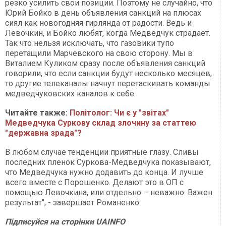
резко усилить свои позиции. Поэтому не случайно, что
Юрий Бойко в день объявления санкций на плюсах
сиял как новогодняя гирлянда от радости. Ведь и
Левочкин, и Бойко любят, когда Медведчук страдает.
Так что нельзя исключать, что газовики тупо
перетащили Марчевского на свою сторону. Мы в
Виталием Куликом сразу после объявления санкций
говорили, что если санкции будут несколько месяцев,
то другие телеканалы начнут перетаскивать команды
медведчуковских каналов к себе.
Читайте также:
Політолог: Чи є у "звітах"
Медведчука Суркову склад злочину за статтею
"державна зрада"?
В любом случае тенденции приятные глазу. Сливы
последних пленок Суркова-Медведчука показывают,
что Медведчука нужно додавить до конца. И лучше
всего вместе с Порошенко. Делают это в ОП с
помощью Левочкина, или отдельно – неважно. Важен
результат", - завершает Романенко.
Підписуйся на сторінки UAINFO