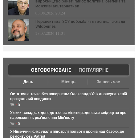
виробництво ракет Patriot: політика, безпека та
можливі альтернативи
03.08.2026 20:24
Перспектива: ЗСУ добомблять і всі інші склади
Wildberries
23.07.2026 11:31
ОБГОВОРЮВАНЕ
|
ПОПУЛЯРНЕ
День
Місяць
За весь час
Остаточна точка без повернень: Олександр Усік анонсував свій
прощальний поєдинок
0
У яких випадках доведеться замінити радянське свідоцтво про
народження: роз'яснення Мін'юсту
0
У Німеччині фіксували підозрілі польоти дронів над базою, де
ремонтують Patriot