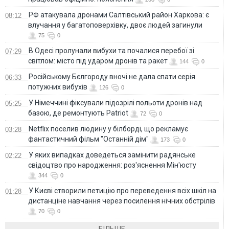
РФ атакувала дронами Салтівський район Харкова: є
08:12
влучання у багатоповерхівку, двоє людей загинули
75
0
В Одесі пролунали вибухи та почалися перебої зі
07:29
світлом: місто під ударом дронів та ракет
144
0
Російському Бєлгороду вночі не дала спати серія
06:33
потужних вибухів
126
0
У Німеччині фіксували підозрілі польоти дронів над
05:25
базою, де ремонтують Patriot
72
0
Netflix поселив людину у білборді, що рекламує
03:28
фантастичний фільм "Останній дім"
173
0
У яких випадках доведеться замінити радянське
02:22
свідоцтво про народження: роз'яснення Мін'юсту
344
0
У Києві створили петицію про переведення всіх шкіл на
01:28
дистанціне навчання через посилення нічних обстрілів
70
0