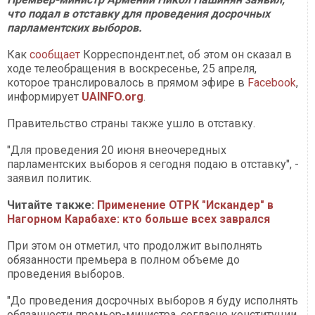
что подал в отставку для проведения досрочных
парламентских выборов.
Как
сообщает
Корреспондент.net, об этом он сказал в
ходе телеобращения в воскресенье, 25 апреля,
которое транслировалось в прямом эфире в
Facebook
,
информирует
UAINFO.org
.
Правительство страны также ушло в отставку.
"Для проведения 20 июня внеочередных
парламентских выборов я сегодня подаю в отставку", -
заявил политик.
Читайте также:
Применение ОТРК "Искандер" в
Нагорном Карабахе: кто больше всех заврался
При этом он отметил, что продолжит выполнять
обязанности премьера в полном объеме до
проведения выборов.
"До проведения досрочных выборов я буду исполнять
обязанности премьер-министра, согласно конституции