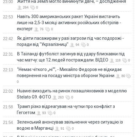
Життя на Землі могло виникнути двічі, – дослідження
23:00
264
0
Навіть 300 американських ракет Україні вистачить
22:53
лише на 2,5-3 місяці активних російських обстрілів -
експерт
76
0
Як діяти пасажирам у разі загрози під час подорожі -
22:42
поради від "Укрзалізниці"
94
0
В Таїланді футболіст загинув від удару блискавки під
22:31
час матчу: ще 12 людей постраждали. ВІДЕО
118
0
"Немає чіткого „ні“", - Михайло Федоров не відкидає
22:13
повернення на посаду міністра оборони України
80
0
Huawei виходить на ринок позашляховиків з моделлю
22:02
Stelato G9. ФОТО
263
0
Трамп різко відреагував на чутки про конфлікт з
21:58
Гегсетом
93
0
Зеленський анонсував звільнення через ситуацію із
21:54
водою в Марганці
91
0