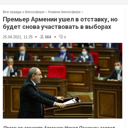
Вся правда з блогосфери
»
Новини блогосфери
»
Премьер Армении ушел в отставку, но
будет снова участвовать в выборах
•
•
25.04.2021, 11:25
664
0
Премьер-министр Армении Никол Пашинян заявил,