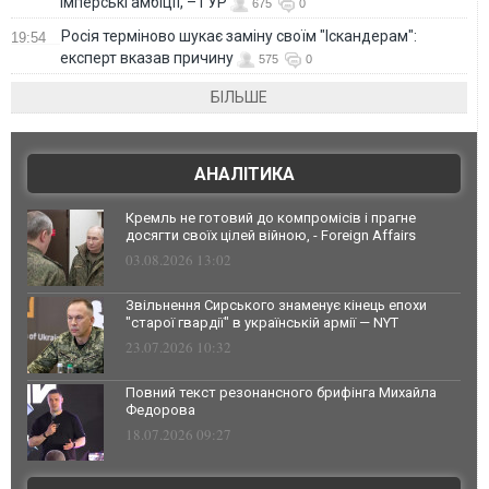
імперські амбіції, – ГУР
675
0
Росія терміново шукає заміну своїм "Іскандерам":
19:54
експерт вказав причину
575
0
БІЛЬШЕ
АНАЛІТИКА
Кремль не готовий до компромісів і прагне
досягти своїх цілей війною, - Foreign Affairs
03.08.2026 13:02
Звільнення Сирського знаменує кінець епохи
"старої гвардії" в українській армії — NYT
23.07.2026 10:32
Повний текст резонансного брифінга Михайла
Федорова
18.07.2026 09:27