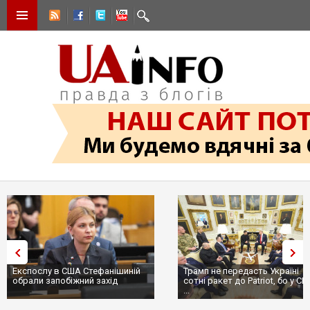
Експослу в США Стефанішиній
Трамп не передасть Україні
обрали запобіжний захід
сотні ракет до Patriot, бо у С
...