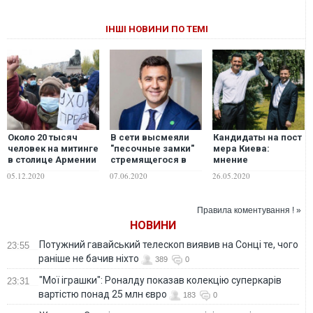
ІНШІ НОВИНИ ПО ТЕМІ
Около 20 тысяч
В сети высмеяли
Кандидаты на пост
человек на митинге
"песочные замки"
мера Киева:
в столице Армении
стремящегося в
мнение
потребовали
мэры Киева "слуги
Зеленского,
05.12.2020
07.06.2020
26.05.2020
немедленной
народа" Николая
возможно, будет
отставки премьера
Тищенко. ФОТО
решающим
Пашиняна
фактором при
Правила коментування ! »
выдвижении
НОВИНИ
кандидатуры от
"Слуги народа"
Потужний гавайський телескоп виявив на Сонці те, чого
23:55
раніше не бачив ніхто
389
0
"Мої іграшки": Роналду показав колекцію суперкарів
23:31
вартістю понад 25 млн євро
183
0