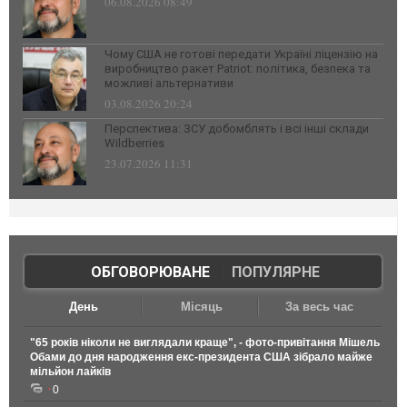
06.08.2026 08:49
Чому США не готові передати Україні ліцензію на
виробництво ракет Patriot: політика, безпека та
можливі альтернативи
03.08.2026 20:24
Перспектива: ЗСУ добомблять і всі інші склади
Wildberries
23.07.2026 11:31
ОБГОВОРЮВАНЕ
|
ПОПУЛЯРНЕ
День
Місяць
За весь час
"65 років ніколи не виглядали краще", - фото-привітання Мішель
Обами до дня народження екс-президента США зібрало майже
мільйон лайків
0