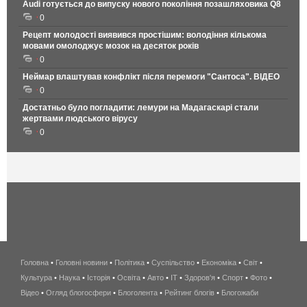
Audi готується до випуску нового покоління позашляховика Q8
0
Рецепт молодості виявився простішим: володіння кількома
мовами омолоджує мозок на десяток років
0
Неймар влаштував конфлікт після перемоги "Сантоса". ВІДЕО
0
Достатньо було погладити: лемури на Мадагаскарі стали
жертвами людського вірусу
0
Головна
•
Головні новини
•
Політика
•
Суспільство
•
Економіка
беспроводной
•
Світ
•
Культура
•
Наука
•
Історія
•
Освіта
•
Авто
•
IT
•
Здоров'я
интернет
•
Спорт
•
Фото
•
Відео
•
Огляд блогосфери
•
Блоголента
•
Рейтинг блогів
киев
•
Блогожаби