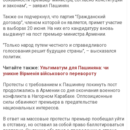
и законам", – заявил Пашинян.
Также он подчеркнул, что партия "Гражданский
договор", членом которой он является, примет участие
в выборах 20 июня. На них его кандидатуру вновь
выдвинут на пост премьер-министра Армении.
"Только народ путем честного и справедливого
голосования решит будущее страны", – высказался
политик.
Читайте также:
Ультиматум для Пашиняна: чи
уникне Вірменія військового перевороту
Протесты с требованием к Пашиняну покинуть пост
продолжались в Армении со дня окончания военного
конфликта в Нагорном Карабахе. Оппозиционные
силы обвиняют премьера в предательстве
национальных интересов.
В ответ на массовые протесты премьер пообещал уйти
в отставку, но оставил за собой право баллотироваться