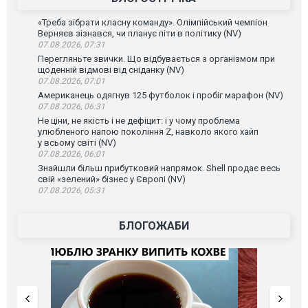
«Треба зібрати класну команду». Олімпійський чемпіон
Верняєв зізнався, чи планує піти в політику (NV)
07.08.2026, 07:31
Перегляньте звички. Що відбувається з організмом при
щоденній відмові від сніданку (NV)
07.08.2026, 07:01
Американець одягнув 125 футболок і пробіг марафон (NV)
07.08.2026, 06:31
Не ціни, не якість і не дефіцит: і у чому проблема
улюбленого напою покоління Z, навколо якого хайп
у всьому світі (NV)
07.08.2026, 06:01
Знайшли більш прибутковий напрямок. Shell продає весь
свій «зелений» бізнес у Європі (NV)
07.08.2026, 05:31
БЛОГОЖАБИ