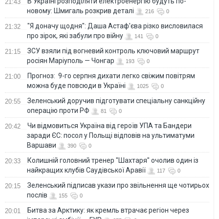
В Україні розподіляти електроенергію будуть по-
21:43
новому: Шмигаль розкрив деталі
216
0
"Я доначу щодня": Даша Астаф'єва різко висловилася
21:32
про зірок, які забули про війну
141
0
ЗСУ взяли під вогневий контроль ключовий маршрут
21:15
росіян Маріуполь — Чонгар
193
0
Прогноз: 9-го серпня дихати легко свіжим повітрям
21:00
можна буде повсюди в Україні
1025
0
Зеленський доручив підготувати спеціальну санкційну
20:55
операцію проти РФ
81
0
Чи відмовиться Україна від героїв УПА та Бандери
20:42
заради ЄС: посол у Польщі відповів на ультиматуми
Варшави
390
0
Колишній головний тренер "Шахтаря" очолив один із
20:33
найкращих клубів Саудівської Аравії
117
0
Зеленський підписав укази про звільнення ще чотирьох
20:15
послів
155
0
Битва за Арктику: як кремль втрачає регіон через
20:01