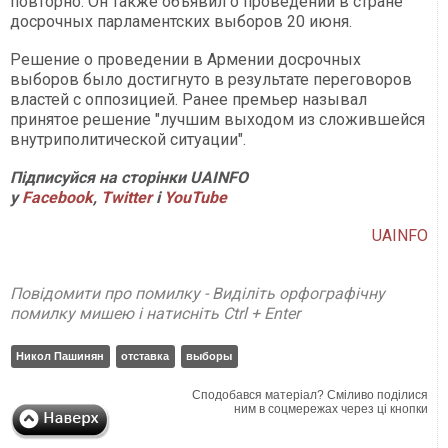
повторно. Он также объявил о проведении в стране
досрочных парламентских выборов 20 июня.
Решение о проведении в Армении досрочных
выборов было достигнуто в результате переговоров
властей с оппозицией. Ранее премьер называл
принятое решение "лучшим выходом из сложившейся
внутриполитической ситуации".
Підписуйся на сторінки UAINFO
у
Facebook
,
Twitter
і
YouTube
UAINFO
Повідомити про помилку - Виділіть орфографічну
помилку мишею і натисніть Ctrl + Enter
Никол Пашинян
отставка
выборы
Сподобався матеріал? Сміливо поділися
ним в соцмережах через ці кнопки