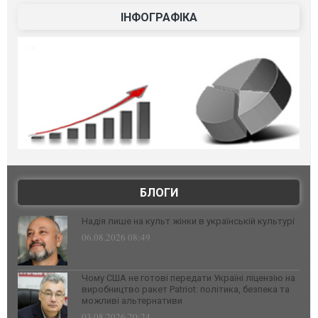
ІНФОГРАФІКА
БЛОГИ
Надія лише на культ жінки в українській культурі
06.08.2026 08:49
Чому США не готові передати Україні ліцензію на
виробництво ракет Patriot: політика, безпека та
можливі альтернативи
03.08.2026 20:24