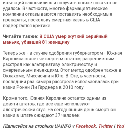
инъекций закончились и получить новые пока что не
удалось. В частности, многие фармацевтические
компании отказываются поставлять необходимые
препараты, поскольку смертная казнь в США
подвергается критике.
Читайте также:
В США умер жуткий серийный
маньяк, убивший 81 женщину
Теперь же - в случае одобрения губернатором - Южная
Каролина станет четвертым штатом, разрешившим
расстрел как альтернативу электричеству и
смертельным инъекциям. Этот метод одобрен также в
Оклахоме, Миссисипи и Юте. В Юте, в частности,
последний раз камера расстрела использовалась при
казни Ронни Ли Гарднера в 2010 году.
Кроме того, Южная Каролина остается одним из
девяти штатов, где все еще используют
электрический стул. На сегодняшний день смертной
казни в штате ожидают 37 человек.
Підписуйся на сторінки UAINFO у
Facebook
,
Twitter
і
YouT