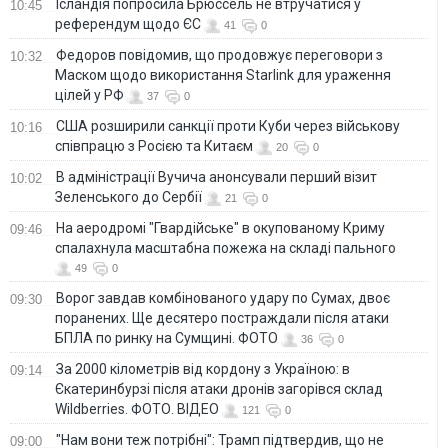
Ісландія попросила Брюссель не втручатися у
10:45
референдум щодо ЄС
41
0
Федоров повідомив, що продовжує переговори з
10:32
Маском щодо використання Starlink для ураження
цілей у РФ
37
0
США розширили санкції проти Куби через військову
10:16
співпрацю з Росією та Китаєм
20
0
В адміністрації Вучича анонсували перший візит
10:02
Зеленського до Сербії
21
0
На аеродромі "Гвардійське" в окупованому Криму
09:46
спалахнула масштабна пожежа на складі пального
49
0
Ворог завдав комбінованого удару по Сумах, двоє
09:30
поранених. Ще десятеро постраждали після атаки
БПЛА по ринку на Сумщині. ФОТО
36
0
За 2000 кілометрів від кордону з Україною: в
09:14
Єкатеринбурзі після атаки дронів загорівся склад
Wildberries. ФОТО. ВІДЕО
121
0
"Нам вони теж потрібні": Трамп підтвердив, що не
09:00