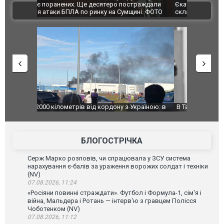
траждали
Єкатеринбурзі після атаки дронів загорівся
суперкарів
ВІДЕО
ині. ФОТО
склад Wildberries. ФОТО. ВІДЕО
країною: в
В Таїланді футболіст загинув від удару
Топпосадов
агорівся
блискавки під час матчу: ще 12 людей
підозру
постраждали. ВІДЕО
БЛОГОСТРІЧКА
Серж Марко розповів, чи спрацювала у ЗСУ система
нарахування є-балів за ураження ворожих солдат і техніки
(NV)
07.08.2026, 11:24
«Росіяни повинні страждати». Футбол і Формула-1, сім'я і
війна, Мальдера і Ротань — інтерв'ю з гравцем Полісся
Чоботенком (NV)
07.08.2026, 11:12