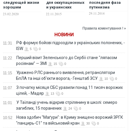
следующей жизни
для оккупационных
последняя фаза
хорошим
и украинских
путинизма
человеком: в США
чиновников
29.11.2014
23.02.2020
22.11.2015
казнили маньяка,
который убил
насильника
Правила коментування ! »
НОВИНИ
РФ формує бойові підрозділи з українських полонених, -
11:31
ISW
5
0
Перший візит Зеленського до Сербії стане "ляпасом
11:22
росіянам" — ЗМІ
15
0
Уражено РЛС раннього виявлення, ретранслятори
11:15
БпЛА та інші об'єкти ворога,- Генштаб ЗСУ
10
0
З початку місяця СБС уразили понад 11 тисяч ворожих
11:07
цілей, - Мадяр
13
0
У Таїланді учень відкрив стрілянину в школі: семеро
11:01
загиблих, 15 поранених
24
0
Нова здобич "Маґури": в Криму знищено ворожий ЗРГК
10:52
"панцирь-С1" та військовий кран
30
0