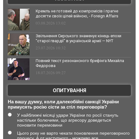
Кремль не готовий до компромісів і прагне
досягти своїх цілей війною, - Foreign Affairs
03.08.2026 13:02
Звільнення Сирського знаменує кінець епохи
"старої гвардії" в українській армії — NYT
23.07.2026 10:32
Повний текст резонансного брифінга Михайла
Федорова
18.07.2026 09:27
ОПИТУВАННЯ
На вашу думку, коли далекобійні санкції України
примусять росію сісти за стіл переговорів?
У найближчі місяці удари України по росії стануть
настільки болючими, що агресору доведеться
поновити перемовини
Цього року не варто чекати поновлення переговорного
процесу. А от наступного - можливо все