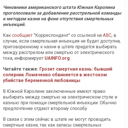
Чиновники американского штата Южная Каролина
проголосовали за добавление расстрельной команды
к методам казни на фоне отсутствия смертельных
инъекций.
Как
сообщает
"Корреспондент" со ссылкой на
ABC
, в
случае, если смертельная инъекция не будет доступна,
приговоренному к казни в штате придется выбирать
между расстрелом или смертью от электрического
тока, информирует
UAINFO.org
.
Читайте также:
Грозит смертная казнь: бывший
соперник Ломаченко обвиняется в жестоком
убийстве беременной любовницы
В Южной Каролине заключенные имеют право
выбирать между смертью на электрическом стуле и
казнью при помощи смертельной инъекции. Обычно
предпочтение отдают второму способу.
В связи с этим сейчас в штате не могут проводить
смертные казни, так как запасы смертельных