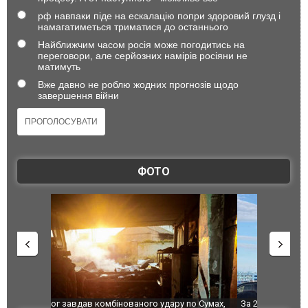
рф навпаки піде на ескалацію попри здоровий глузд і
намагатиметься триматися до останнього
Найближчим часом росія може погодитись на
переговори, але серйозних намірів росіяни не
матимуть
Вже давно не роблю жодних прогнозів щодо
завершення війни
ФОТО
по Сумах,
За 2000 кілометрів від кордону з Україною: в
"Мої іграш