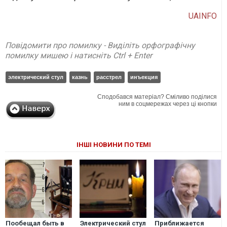
UAINFO
Повідомити про помилку - Виділіть орфографічну
помилку мишею і натисніть Ctrl + Enter
электрический стул
казнь
расстрел
инъекция
Сподобався матеріал? Сміливо поділися
ним в соцмережах через ці кнопки
ІНШІ НОВИНИ ПО ТЕМІ
Пообещал быть в
Электрический стул
Приближается