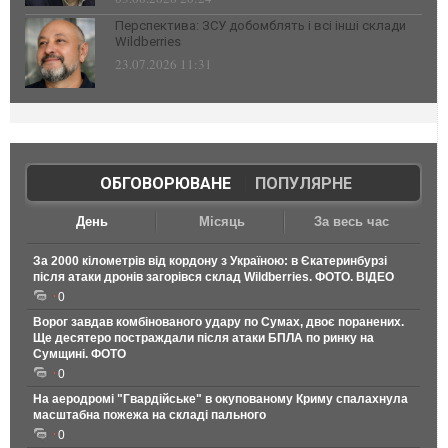
Перспектива: ЗСУ добомблять і всі інші склади
Wildberries
23.07.2026 11:31
ОБГОВОРЮВАНЕ
|
ПОПУЛЯРНЕ
День
Місяць
За весь час
За 2000 кілометрів від кордону з Україною: в Єкатеринбурзі
після атаки дронів загорівся склад Wildberries. ФОТО. ВІДЕО
0
Ворог завдав комбінованого удару по Сумах, двоє поранених.
Ще десятеро постраждали після атаки БПЛА по ринку на
Сумщині. ФОТО
0
На аеродромі "Гвардійське" в окупованому Криму спалахнула
масштабна пожежа на складі пального
0