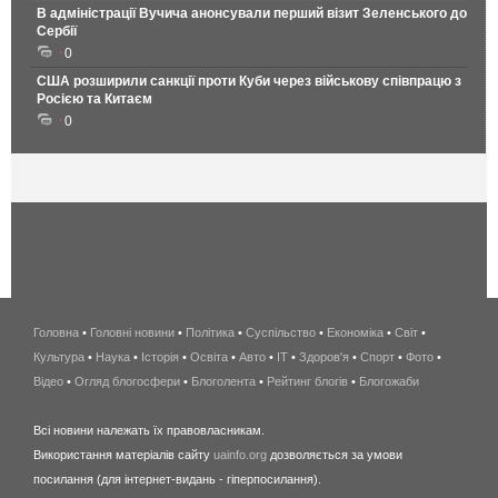
В адміністрації Вучича анонсували перший візит Зеленського до
Сербії
0
США розширили санкції проти Куби через військову співпрацю з
Росією та Китаєм
0
Головна
•
Головні новини
•
Політика
•
Суспільство
•
Економіка
беспроводной
•
Світ
•
Культура
•
Наука
•
Історія
•
Освіта
•
Авто
•
IT
•
Здоров'я
интернет
•
Спорт
•
Фото
•
Відео
•
Огляд блогосфери
•
Блоголента
•
Рейтинг блогів
киев
•
Блогожаби
и
Всі новини належать їх правовласникам.
область
Використання матеріалів сайту
uainfo.org
дозволяється за умови
wimax
посилання (для інтернет-видань - гіперпосилання).
интернет