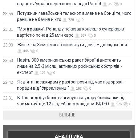
надасть Україні перехоплювачі до Patriot
75
0
Потужний гавайський телескоп виявив на Сонці те, чого
23:55
раніше не бачив ніхто
729
0
"Мої іграшки": Роналду показав колекцію суперкарів
23:31
вартістю понад 25 млн євро
367
0
Життя на Землі могло виникнути двічі, – дослідження
23:00
446
0
Навіть 300 американських ракет Україні вистачить
22:53
лише на 2,5-3 місяці активних російських обстрілів -
експерт
121
0
Як діяти пасажирам у разі загрози під час подорожі -
22:42
поради від "Укрзалізниці"
162
0
В Таїланді футболіст загинув від удару блискавки під
22:31
час матчу: ще 12 людей постраждали. ВІДЕО
176
0
БІЛЬШЕ
АНАЛІТИКА