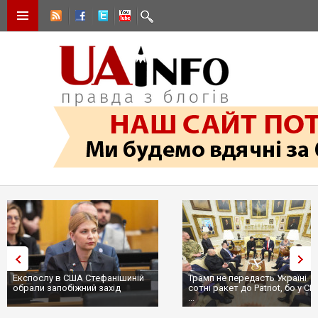
Експослу в США Стефанішиній
Трамп не передасть Україні
обрали запобіжний захід
сотні ракет до Patriot, бо у С
...