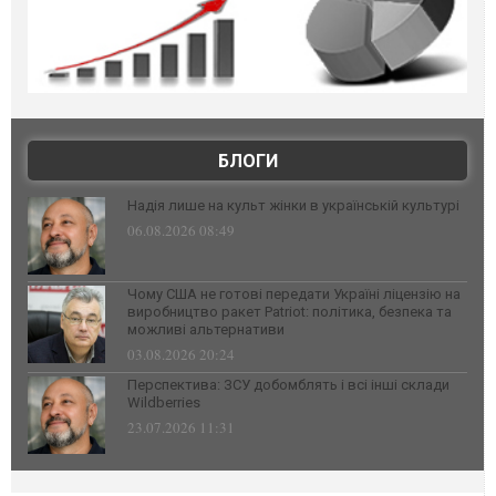
БЛОГИ
Надія лише на культ жінки в українській культурі
06.08.2026 08:49
Чому США не готові передати Україні ліцензію на
виробництво ракет Patriot: політика, безпека та
можливі альтернативи
03.08.2026 20:24
Перспектива: ЗСУ добомблять і всі інші склади
Wildberries
23.07.2026 11:31