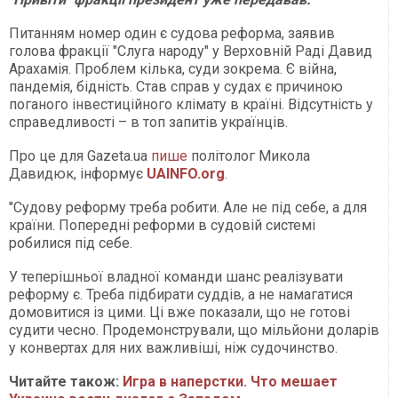
Питанням номер один є судова реформа, заявив
голова фракції "Слуга народу" у Верховній Раді Давид
Арахамія. Проблем кілька, суди зокрема. Є війна,
пандемія, бідність. Став справ у судах є причиною
поганого інвестиційного клімату в країні. Відсутність у
справедливості – в топ запитів українців.
Про це для Gazeta.ua
пише
політолог Микола
Давидюк, інформує
UAINFO.org
.
"Судову реформу треба робити. Але не під себе, а для
країни. Попередні реформи в судовій системі
робилися під себе.
У теперішньої владної команди шанс реалізувати
реформу є. Треба підбирати суддів, а не намагатися
домовитися із цими. Ці вже показали, що не готові
судити чесно. Продемонстрували, що мільйони доларів
у конвертах для них важливіші, ніж судочинство.
Читайте також:
Игра в наперстки. Что мешает