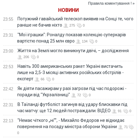
оборони України
Правила коментування ! »
НОВИНИ
Потужний гавайський телескоп виявив на Сонці те, чого
23:55
раніше не бачив ніхто
275
0
"Мої іграшки": Роналду показав колекцію суперкарів
23:31
вартістю понад 25 млн євро
134
0
Життя на Землі могло виникнути двічі, – дослідження
23:00
206
0
Навіть 300 американських ракет Україні вистачить
22:53
лише на 2,5-3 місяці активних російських обстрілів -
експерт
66
0
Як діяти пасажирам у разі загрози під час подорожі -
22:42
поради від "Укрзалізниці"
72
0
В Таїланді футболіст загинув від удару блискавки під
22:31
час матчу: ще 12 людей постраждали. ВІДЕО
91
0
"Немає чіткого „ні“", - Михайло Федоров не відкидає
22:13
повернення на посаду міністра оборони України
71
0