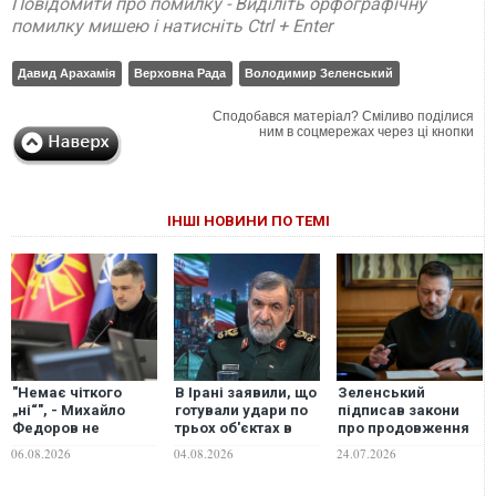
Повідомити про помилку - Виділіть орфографічну
помилку мишею і натисніть Ctrl + Enter
Давид Арахамія
Верховна Рада
Володимир Зеленський
Сподобався матеріал? Сміливо поділися
ним в соцмережах через ці кнопки
ІНШІ НОВИНИ ПО ТЕМІ
"Немає чіткого
В Ірані заявили, що
Зеленський
„ні“", - Михайло
готували удари по
підписав закони
Федоров не
трьох об'єктах в
про продовження
відкидає
Україні
мобілізації і
06.08.2026
04.08.2026
24.07.2026
повернення на
воєнного стану ще
посаду міністра
на 90 днів