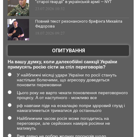
"старої гвардії" в українській армії — NYT
23.07.2026 10:32
Повний текст резонансного брифінга Михайла
Федорова
18.07.2026 09:27
ОПИТУВАННЯ
На вашу думку, коли далекобійні санкції України
примусять росію сісти за стіл переговорів?
У найближчі місяці удари України по росії стануть
настільки болючими, що агресору доведеться
поновити перемовини
Цього року не варто чекати поновлення переговорного
процесу. А от наступного - можливо все
рф навпаки піде на ескалацію попри здоровий глузд і
намагатиметься триматися до останнього
Найближчим часом росія може погодитись на
переговори, але серйозних намірів росіяни не
матимуть
Вже давно не роблю жодних прогнозів щодо