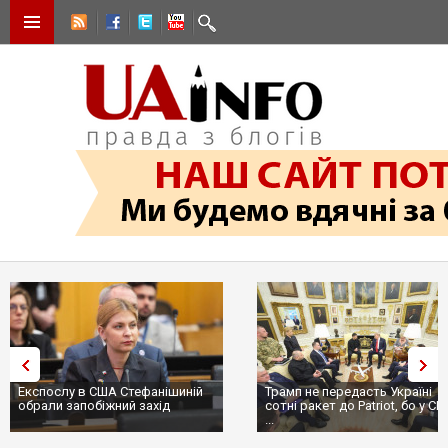
Експослу в США Стефанішиній
Трамп не передасть Україні
обрали запобіжний захід
сотні ракет до Patriot, бо у С
...