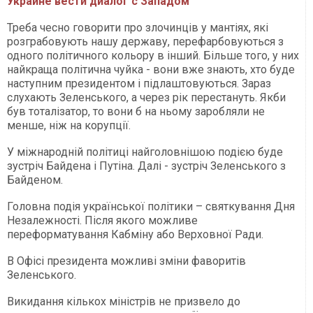
Украине вести диалог с Западом
Треба чесно говорити про злочинців у мантіях, які
розграбовують нашу державу, перефарбовуються з
одного політичного кольору в інший. Більше того, у них
найкраща політична чуйка - вони вже знають, хто буде
наступним президентом і підлаштовуються. Зараз
слухають Зеленського, а через рік перестануть. Якби
був тоталізатор, то вони б на ньому заробляли не
менше, ніж на корупції.
У міжнародній політиці найголовнішою подією буде
зустріч Байдена і Путіна. Далі - зустріч Зеленського з
Байденом.
Головна подія української політики – святкування Дня
Незалежності. Після якого можливе
переформатування Кабміну або Верховної Ради.
В Офісі президента можливі зміни фаворитів
Зеленського.
Викидання кількох міністрів не призвело до