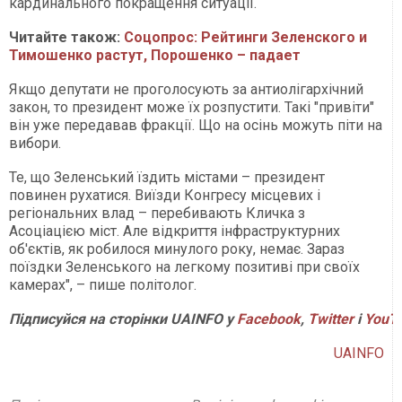
кардинального покращення ситуації.
Читайте також:
Соцопрос: Рейтинги Зеленского и
Тимошенко растут, Порошенко – падает
Якщо депутати не проголосують за антиолігархічний
закон, то президент може їх розпустити. Такі "привіти"
він уже передавав фракції. Що на осінь можуть піти на
вибори.
Те, що Зеленський їздить містами – президент
повинен рухатися. Виїзди Конгресу місцевих і
регіональних влад – перебивають Кличка з
Асоціацією міст. Але відкриття інфраструктурних
об'єктів, як робилося минулого року, немає. Зараз
поїздки Зеленського на легкому позитиві при своїх
камерах", – пише політолог.
Підписуйся на сторінки UAINFO у
Facebook
,
Twitter
і
YouT
UAINFO