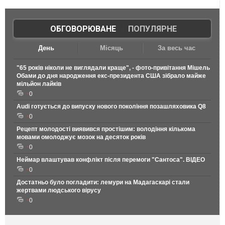
ОБГОВОРЮВАНЕ
|
ПОПУЛЯРНЕ
День
Місяць
За весь час
"65 років ніколи не виглядали краще", - фото-привітання Мішель
Обами до дня народження екс-президента США зібрало майже
мільйон лайків
0
Audi готується до випуску нового покоління позашляховика Q8
0
Рецепт молодості виявився простішим: володіння кількома
мовами омолоджує мозок на десяток років
0
Неймар влаштував конфлікт після перемоги "Сантоса". ВІДЕО
0
Достатньо було погладити: лемури на Мадагаскарі стали
жертвами людського вірусу
0