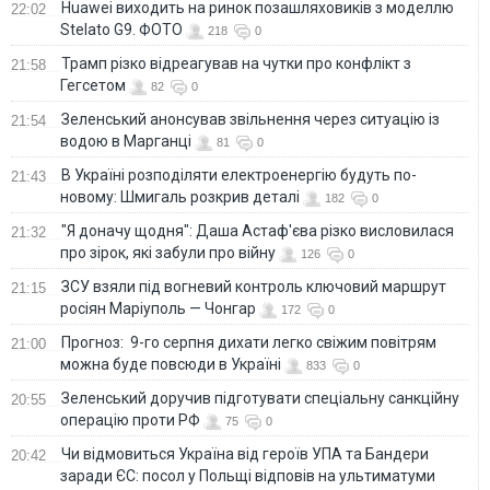
Huawei виходить на ринок позашляховиків з моделлю
22:02
Stelato G9. ФОТО
218
0
Трамп різко відреагував на чутки про конфлікт з
21:58
Гегсетом
82
0
Зеленський анонсував звільнення через ситуацію із
21:54
водою в Марганці
81
0
В Україні розподіляти електроенергію будуть по-
21:43
новому: Шмигаль розкрив деталі
182
0
"Я доначу щодня": Даша Астаф'єва різко висловилася
21:32
про зірок, які забули про війну
126
0
ЗСУ взяли під вогневий контроль ключовий маршрут
21:15
росіян Маріуполь — Чонгар
172
0
Прогноз: 9-го серпня дихати легко свіжим повітрям
21:00
можна буде повсюди в Україні
833
0
Зеленський доручив підготувати спеціальну санкційну
20:55
операцію проти РФ
75
0
Чи відмовиться Україна від героїв УПА та Бандери
20:42
заради ЄС: посол у Польщі відповів на ультиматуми