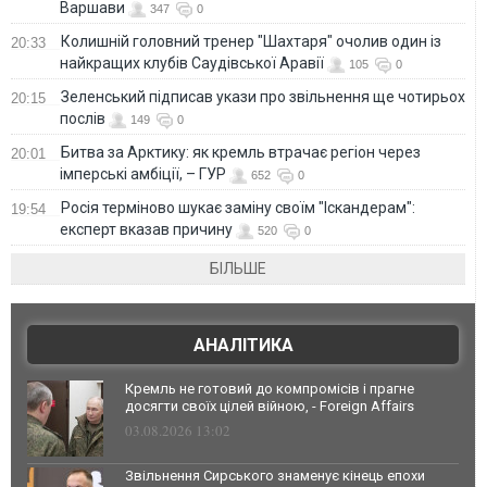
Варшави
347
0
Колишній головний тренер "Шахтаря" очолив один із
20:33
найкращих клубів Саудівської Аравії
105
0
Зеленський підписав укази про звільнення ще чотирьох
20:15
послів
149
0
Битва за Арктику: як кремль втрачає регіон через
20:01
імперські амбіції, – ГУР
652
0
Росія терміново шукає заміну своїм "Іскандерам":
19:54
експерт вказав причину
520
0
БІЛЬШЕ
АНАЛІТИКА
Кремль не готовий до компромісів і прагне
досягти своїх цілей війною, - Foreign Affairs
03.08.2026 13:02
Звільнення Сирського знаменує кінець епохи