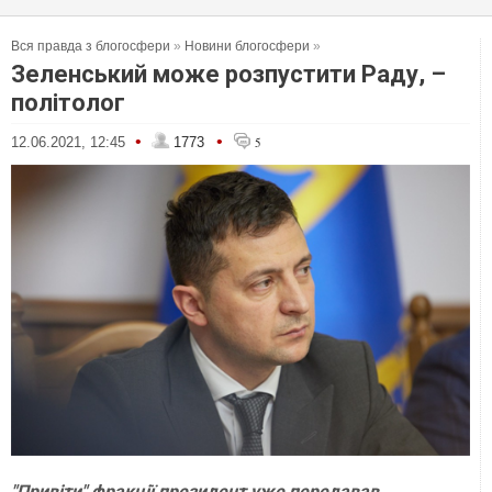
Вся правда з блогосфери
»
Новини блогосфери
»
Зеленський може розпустити Раду, –
політолог
•
•
12.06.2021, 12:45
1773
5
"Привіти" фракції президент уже передавав.