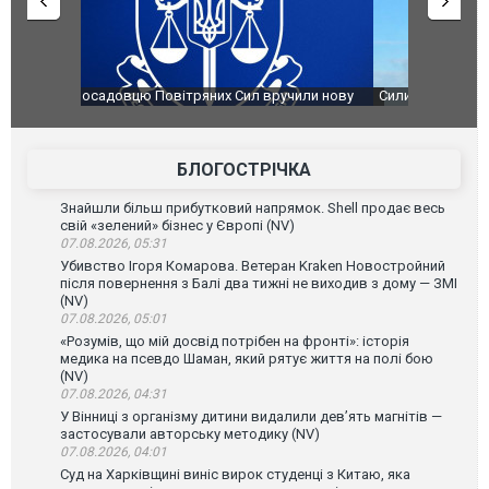
чили нову
Сили оборони уразили Ярославський НПЗ:
Неймар вла
губернатор регіону заявив про наймасштабнішу
"Сантоса".
атаку. ВІДЕО
БЛОГОСТРІЧКА
Знайшли більш прибутковий напрямок. Shell продає весь
свій «зелений» бізнес у Європі (NV)
07.08.2026, 05:31
Убивство Ігоря Комарова. Ветеран Kraken Новостройний
після повернення з Балі два тижні не виходив з дому — ЗМІ
(NV)
07.08.2026, 05:01
«Розумів, що мій досвід потрібен на фронті»: історія
медика на псевдо Шаман, який рятує життя на полі бою
(NV)
07.08.2026, 04:31
У Вінниці з організму дитини видалили дев’ять магнітів —
застосували авторську методику (NV)
07.08.2026, 04:01
Суд на Харківщині виніс вирок студенці з Китаю, яка