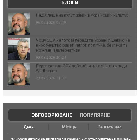
БЛОГИ
Надія лише на культ жінки в українській культурі
06.08.2026 08:49
Чому США не готові передати Україні ліцензію на
виробництво ракет Patriot: політика, безпека та
можливі альтернативи
03.08.2026 20:24
Перспектива: ЗСУ добомблять і всі інші склади
Wildberries
23.07.2026 11:31
ОБГОВОРЮВАНЕ
|
ПОПУЛЯРНЕ
День
Місяць
За весь час
"65 років ніколи не виглядали краще", - фото-привітання Мішель