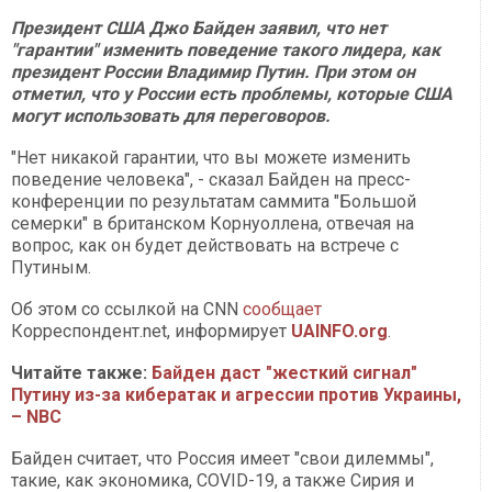
Президент США Джо Байден заявил, что нет
"гарантии" изменить поведение такого лидера, как
президент России Владимир Путин. При этом он
отметил, что у России есть проблемы, которые США
могут использовать для переговоров.
"Нет никакой гарантии, что вы можете изменить
поведение человека", - сказал Байден на пресс-
конференции по результатам саммита "Большой
семерки" в британском Корнуоллена, отвечая на
вопрос, как он будет действовать на встрече с
Путиным.
Об этом со ссылкой на CNN
сообщает
Корреспондент.net, информирует
UAINFO.org
.
Читайте также:
Байден даст "жесткий сигнал"
Путину из-за кибератак и агрессии против Украины,
– NBC
Байден считает, что Россия имеет "свои дилеммы",
такие, как экономика, COVID-19, а также Сирия и