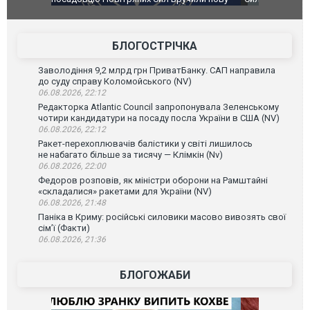
губернатор регіону заявив про наймасштабнішу
"Сантоса".
атаку. ВІДЕО
БЛОГОСТРІЧКА
Заволодіння 9,2 млрд грн ПриватБанку. САП направила
до суду справу Коломойського (NV)
06.08.2026, 22:12
Редакторка Atlantic Council запропонувала Зеленському
чотири кандидатури на посаду посла України в США (NV)
06.08.2026, 22:12
Ракет-перехоплювачів балістики у світі лишилось
не набагато більше за тисячу — Клімкін (Nv)
06.08.2026, 22:00
Федоров розповів, як міністри оборони на Рамштайні
«складалися» ракетами для України (NV)
06.08.2026, 21:48
Паніка в Криму: російські силовики масово вивозять свої
сім’ї (Факти)
06.08.2026, 21:36
БЛОГОЖАБИ