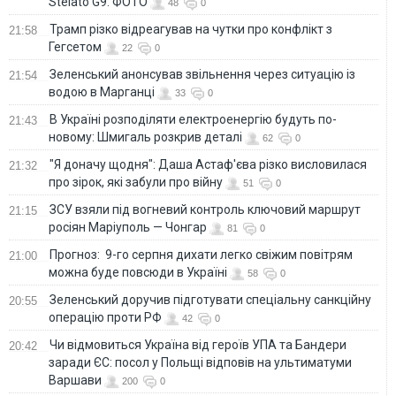
Stelato G9. ФОТО
48
0
Трамп різко відреагував на чутки про конфлікт з
21:58
Гегсетом
22
0
Зеленський анонсував звільнення через ситуацію із
21:54
водою в Марганці
33
0
В Україні розподіляти електроенергію будуть по-
21:43
новому: Шмигаль розкрив деталі
62
0
"Я доначу щодня": Даша Астаф'єва різко висловилася
21:32
про зірок, які забули про війну
51
0
ЗСУ взяли під вогневий контроль ключовий маршрут
21:15
росіян Маріуполь — Чонгар
81
0
Прогноз: 9-го серпня дихати легко свіжим повітрям
21:00
можна буде повсюди в Україні
58
0
Зеленський доручив підготувати спеціальну санкційну
20:55
операцію проти РФ
42
0
Чи відмовиться Україна від героїв УПА та Бандери
20:42
заради ЄС: посол у Польщі відповів на ультиматуми
Варшави
200
0