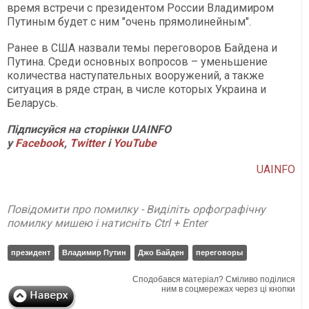
время встречи с президентом России Владимиром
Путиным будет с ним "очень прямолинейным".
Ранее в США назвали темы переговоров Байдена и
Путина. Среди основных вопросов – уменьшение
количества наступательных вооружений, а также
ситуация в ряде стран, в числе которых Украина и
Беларусь.
Підписуйся на сторінки UAINFO
у
Facebook
,
Twitter
і
YouTube
UAINFO
Повідомити про помилку - Виділіть орфографічну
помилку мишею і натисніть Ctrl + Enter
президент
Владимир Путин
Джо Байден
переговоры
Сподобався матеріал? Сміливо поділися
ним в соцмережах через ці кнопки