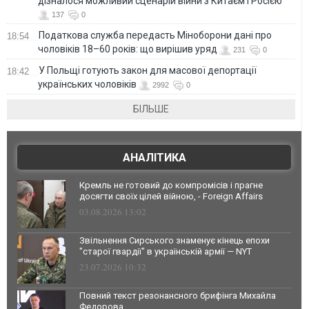
дізналося можливий сценарій війни з Китаєм і Росією
137
0
Податкова служба передасть Міноборони дані про
18:54
чоловіків 18–60 років: що вирішив уряд
231
0
У Польщі готують закон для масової депортації
18:42
українських чоловіків
2992
0
БІЛЬШЕ
АНАЛІТИКА
Кремль не готовий до компромісів і прагне
досягти своїх цілей війною, - Foreign Affairs
03.08.2026 13:02
Звільнення Сирського знаменує кінець епохи
"старої гвардії" в українській армії — NYT
23.07.2026 10:32
Повний текст резонансного брифінга Михайла
Федорова