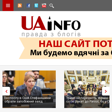
Експослу в США Стефанішиній
Трамп не передасть Україні
обрали запобіжний захід
сотні ракет до Patriot, бо у С
...