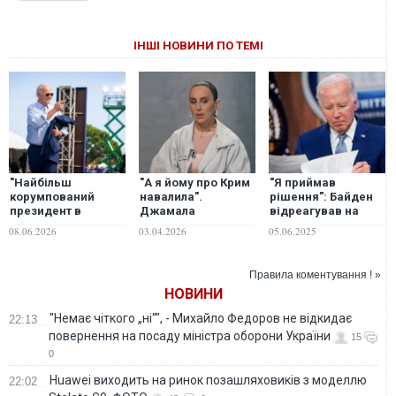
ІНШІ НОВИНИ ПО ТЕМІ
"Найбільш
"А я йому про Крим
"Я приймав
корумпований
навалила".
рішення": Байден
президент в
Джамала
відреагував на
історії", - Байден
пригадала свою
наказ Трампа
08.06.2026
03.04.2026
05.06.2025
різко
зустріч із
розпочати
розкритикував
президентом Джо
розслідування
Трампа
Байденом
щодо
Правила коментування ! »
використання його
НОВИНИ
автопідпису
помічниками
"Немає чіткого „ні“", - Михайло Федоров не відкидає
22:13
повернення на посаду міністра оборони України
15
0
Huawei виходить на ринок позашляховиків з моделлю
22:02