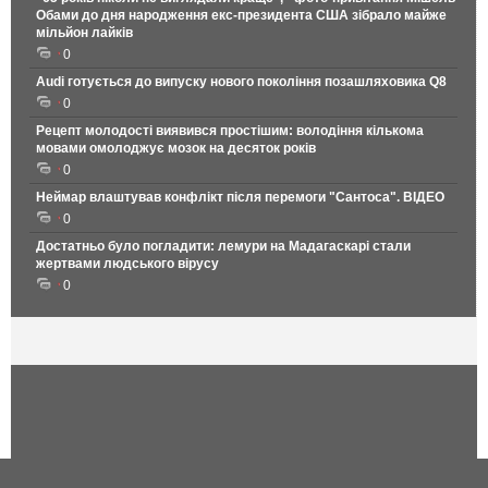
Обами до дня народження екс-президента США зібрало майже
мільйон лайків
0
Audi готується до випуску нового покоління позашляховика Q8
0
Рецепт молодості виявився простішим: володіння кількома
мовами омолоджує мозок на десяток років
0
Неймар влаштував конфлікт після перемоги "Сантоса". ВІДЕО
0
Достатньо було погладити: лемури на Мадагаскарі стали
жертвами людського вірусу
0