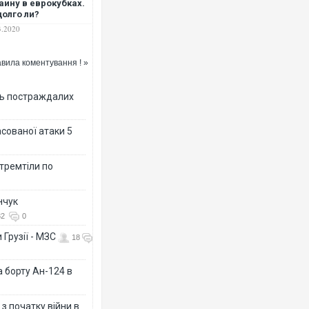
аину в еврокубках.
олго ли?
3.2020
вила коментування ! »
Ворог завдав комбінованого
ть постраждалих
двоє поранених. Ще десяте
після атаки БПЛА по ринку 
асованої атаки 5
 тремтіли по
нчук
32
0
 Грузії - МЗС
18
а борту Ан-124 в
За 2000 кілометрів від кор
Єкатеринбурзі після атаки 
склад Wildberries. ФОТО. ВІ
з початку війни в