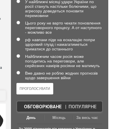
У найближчі місяці удари України по
росії стануть настільки болючими, що
агресору доведеться поновити
перемовини
о
Цього року не варто чекати поновлення
переговорного процесу. А от наступного
- можливо все
рф навпаки піде на ескалацію попри
здоровий глузд і намагатиметься
триматися до останнього
Найближчим часом росія може
погодитись на переговори, але
серйозних намірів росіяни не матимуть
на
Вже давно не роблю жодних прогнозів
щодо завершення війни
ОБГОВОРЮВАНЕ
|
ПОПУЛЯРНЕ
День
Місяць
За весь час