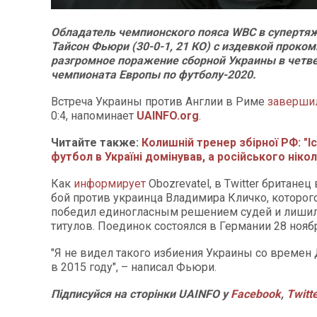
Обладатель чемпионского пояса WBC в супертя
Тайсон Фьюри (30-0-1, 21 КО) с издевкой проко
разгромное поражение сборной Украины в четв
чемпионата Европы по футболу-2020.
Встреча Украины против Англии в Риме
заверши
0:4, напоминает
UAINFO.org
.
Читайте также:
Колишній тренер збірної РФ: "І
футбол в Україні домінував, а російського нікол
Как
информирует
Оbozrevatel, в Twitter британе
бой против украинца Владимира Кличко, которог
победил единогласным решением судей и лишил
титулов. Поединок состоялся в Германии 28 нояб
"Я не видел такого избиения Украины со време
в 2015 году", – написал Фьюри.
Підписуйся на сторінки UAINFO у
Facebook
,
Twitt