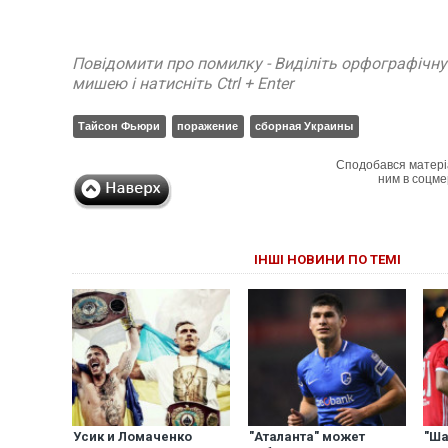
Повідомити про помилку - Виділіть орфографічн
мишею і натисніть Ctrl + Enter
Тайсон Фьюри
поражение
сборная Украины
Сподобався матері
ним в соцме
ІНШІ НОВИНИ ПО ТЕМІ
Усик и Ломаченко
"Аталанта" может
"Ша