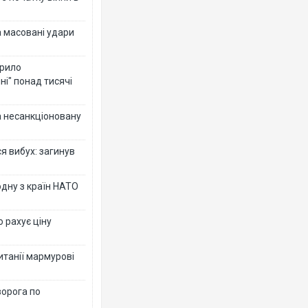
а масовані удари
крило
ні" понад тисячі
за несанкціоновану
я вибух: загинув
дну з країн НАТО
о рахує ціну
ританії мармурові
ворога по