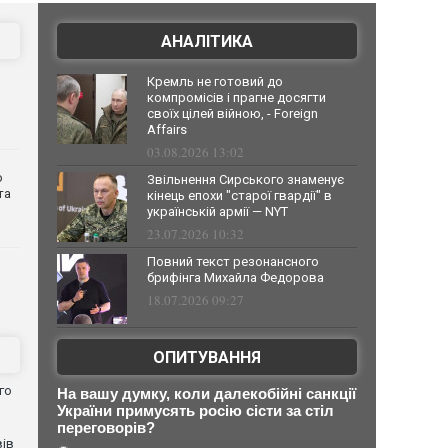
АНАЛІТИКА
Кремль не готовий до
компромісів і прагне досягти
своїх цілей війною, - Foreign
Affairs
03.08.2026 13:02
о
Звільнення Сирського знаменує
та
кінець епохи "старої гвардії" в
українській армії — NYT
23.07.2026 10:32
Повний текст резонансного
брифінга Михайла Федорова
18.07.2026 09:27
ОПИТУВАННЯ
го
На вашу думку, коли далекобійні санкції
України примусять росію сісти за стіл
переговорів?
вів