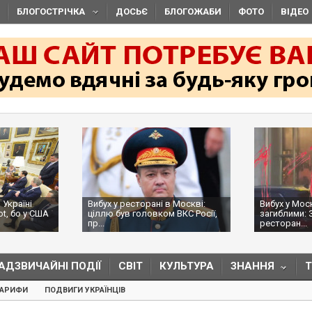
БЛОГОСТРІЧКА
ДОСЬЄ
БЛОГОЖАБИ
ФОТО
ВІДЕО
 Україні
Вибух у ресторані в Москві:
Вибух у Мос
ot, бо у США
ціллю був головком ВКС Росії,
загиблими: 
пр...
ресторан...
АДЗВИЧАЙНІ ПОДІЇ
СВІТ
КУЛЬТУРА
ЗНАННЯ
ТАРИФИ
ПОДВИГИ УКРАЇНЦІВ