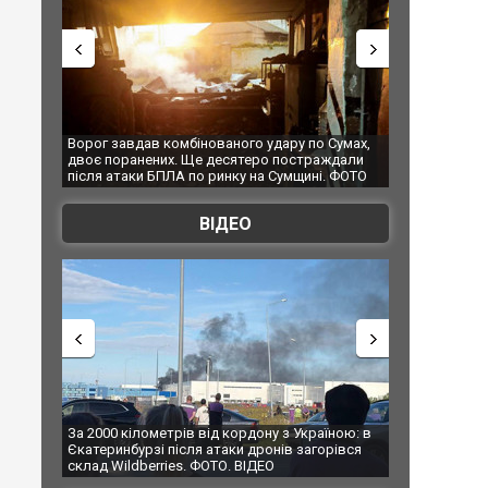
 удару по Сумах,
За 2000 кілометрів від кордону з Україною: в
"Мо
ро постраждали
Єкатеринбурзі після атаки дронів загорівся
суп
на Сумщині. ФОТО
склад Wildberries. ФОТО. ВІДЕО
ВІДЕО
дону з Україною: в
В Таїланді футболіст загинув від удару
То
дронів загорівся
блискавки під час матчу: ще 12 людей
пі
ДЕО
постраждали. ВІДЕО