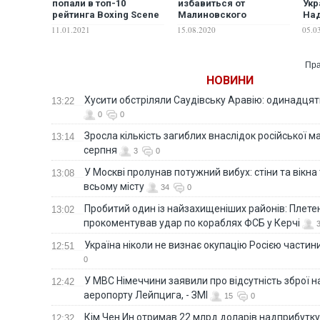
попали в топ-10
избавиться от
Укр
рейтинга Boxing Scene
Малиновского
Над
11.01.2021
15.08.2020
05.0
Пра
НОВИНИ
Хусити обстріляли Саудівську Аравію: одинадця
13:22
0
0
Зросла кількість загиблих внаслідок російської м
13:14
серпня
3
0
У Москві пролунав потужний вибух: стіни та вікна
13:08
всьому місту
34
0
Пробитий один із найзахищеніших районів: Плете
13:02
прокоментував удар по кораблях ФСБ у Керчі
Україна ніколи не визнає окупацію Росією частини
12:51
0
У МВС Німеччини заявили про відсутність зброї н
12:42
аеропорту Лейпцига, - ЗМІ
15
0
Кім Чен Ин отримав 22 млрд доларів надприбутку 
12:32