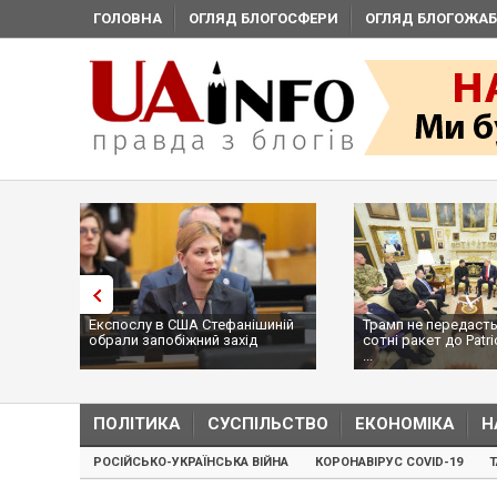
ГОЛОВНА
ОГЛЯД БЛОГОСФЕРИ
ОГЛЯД БЛОГОЖАБ
Експослу в США Стефанішиній
Трамп не передасть
обрали запобіжний захід
сотні ракет до Patri
...
ПОЛІТИКА
СУСПІЛЬСТВО
ЕКОНОМІКА
Н
РОСІЙСЬКО-УКРАЇНСЬКА ВІЙНА
КОРОНАВІРУС COVID-19