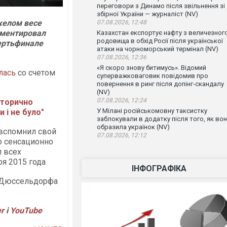
переговори з Динамо після звільнення зі
збірної України — журналіст (NV)
желом весе
07.08.2026, 12:48
мментировал
Казахстан експортує нафту з величезног
родовища в обхід Росії після української
ертьфинале
атаки на чорноморський термінал (NV)
07.08.2026, 12:36
«Я скоро знову битимусь». Відомий
лась
со счетом
суперважковаговик повідомив про
повернення в ринг після допінг-скандалу
(NV)
07.08.2026, 12:24
сторично
У Мілані російськомовну таксистку
и і не було"
заблокували в додатку після того, як во
образила українок (NV)
ц вспомнил свой
07.08.2026, 12:12
о сенсационно
 всех
ря 2015 года
ІНФОГРАФІКА
н Дюссельдорфа
er
і
YouTube