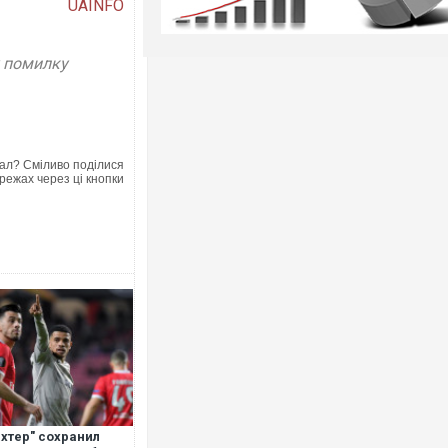
UAINFO
у помилку
ал? Сміливо поділися
режах через ці кнопки
хтер" сохранил