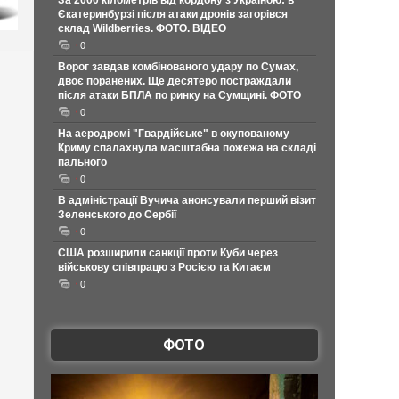
За 2000 кілометрів від кордону з Україною: в
Єкатеринбурзі після атаки дронів загорівся
склад Wildberries. ФОТО. ВІДЕО
0
Ворог завдав комбінованого удару по Сумах,
двоє поранених. Ще десятеро постраждали
після атаки БПЛА по ринку на Сумщині. ФОТО
0
На аеродромі "Гвардійське" в окупованому
Криму спалахнула масштабна пожежа на складі
пального
0
В адміністрації Вучича анонсували перший візит
Зеленського до Сербії
0
США розширили санкції проти Куби через
військову співпрацю з Росією та Китаєм
0
ФОТО