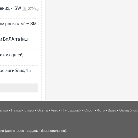
них, - ISW
279
ом росіянам" — ЗМІ
 БпЛА та інші
ожих цілей, -
ро загиблих, 15
ьтура
•
Наука
•
Історія
•
Освіта
•
Авто
•
IT
•
Здоров'я
•
Спорт
•
Фото
•
Відео
•
Огляд блог
я (для інтернет-видань - гіперпосилання).