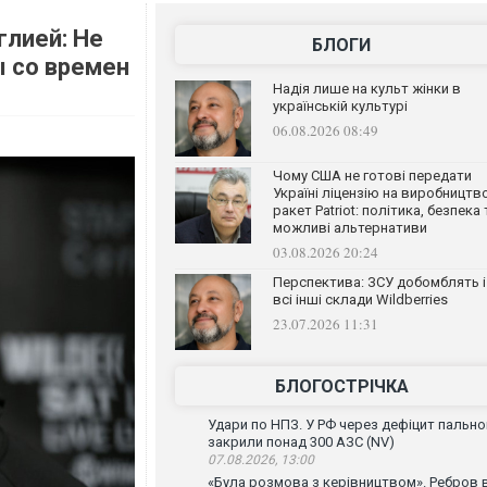
глией: Не
БЛОГИ
ы со времен
Надія лише на культ жінки в
українській культурі
06.08.2026 08:49
Чому США не готові передати
Україні ліцензію на виробництв
ракет Patriot: політика, безпека 
можливі альтернативи
03.08.2026 20:24
Перспектива: ЗСУ добомблять і
всі інші склади Wildberries
23.07.2026 11:31
БЛОГОСТРІЧКА
Удари по НПЗ. У РФ через дефіцит пально
закрили понад 300 АЗС (NV)
07.08.2026, 13:00
«Була розмова з керівництвом». Ребров 