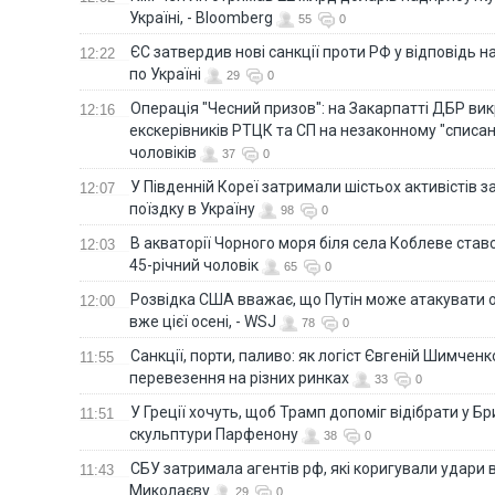
Україні, - Bloomberg
55
0
ЄС затвердив нові санкції проти РФ у відповідь н
12:22
по Україні
29
0
Операція "Чесний призов": на Закарпатті ДБР ви
12:16
екскерівників РТЦК та СП на незаконному "списан
чоловіків
37
0
У Південній Кореї затримали шістьох активістів 
12:07
поїздку в Україну
98
0
В акваторії Чорного моря біля села Коблеве ставс
12:03
45-річний чоловік
65
0
Розвідка США вважає, що Путін може атакувати о
12:00
вже цієї осені, - WSJ
78
0
Санкції, порти, паливо: як логіст Євгеній Шимченк
11:55
перевезення на різних ринках
33
0
У Греції хочуть, щоб Трамп допоміг відібрати у Б
11:51
скульптури Парфенону
38
0
СБУ затримала агентів рф, які коригували удари 
11:43
Миколаєву
29
0