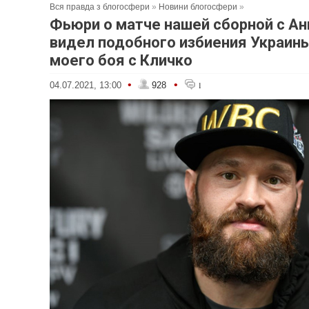
Вся правда з блогосфери
»
Новини блогосфери
»
Фьюри о матче нашей сборной с Ан
видел подобного избиения Украин
моего боя с Кличко
•
•
04.07.2021, 13:00
928
1