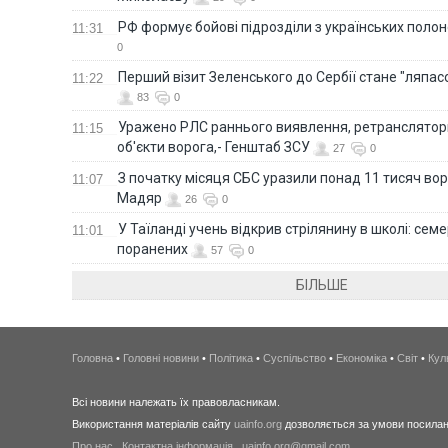
РФ формує бойові підрозділи з українських полоне
11:31
0
Перший візит Зеленського до Сербії стане "ляпас
11:22
83
0
Уражено РЛС раннього виявлення, ретранслятори
11:15
об'єкти ворога,- Генштаб ЗСУ
27
0
З початку місяця СБС уразили понад 11 тисяч вор
11:07
Мадяр
26
0
У Таїланді учень відкрив стрілянину в школі: семе
11:01
поранених
57
0
БІЛЬШЕ
Головна
•
Головні новини
•
Політика
•
Суспільство
•
Економіка
•
Світ
•
Кул
Всі новини належать їх правовласникам.
Використання матеріалів сайту
uainfo.org
дозволяється за умови посиланн
Про нас
.
Контактна інформація
.
uainfo.org@gmail.com