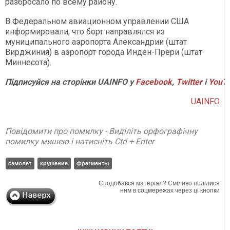
разбросало по всему району.
В Федеральном авиационном управлении США
информировали, что борт направлялся из
муниципального аэропорта Александрии (штат
Вирджиния) в аэропорт города Инден-Прери (штат
Миннесота).
Підписуйся на сторінки UAINFO у
Facebook
,
Twitter
і
YouT
UAINFO
Повідомити про помилку - Виділіть орфографічну
помилку мишею і натисніть Ctrl + Enter
самолет
крушение
фрагменты
Сподобався матеріал? Сміливо поділися
ним в соцмережах через ці кнопки