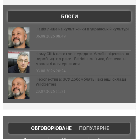
БЛОГИ
Надія лише на культ жінки в українській культурі
06.08.2026 08:49
Чому США не готові передати Україні ліцензію на
виробництво ракет Patriot: політика, безпека та
можливі альтернативи
03.08.2026 20:24
Перспектива: ЗСУ добомблять і всі інші склади
Wildberries
23.07.2026 11:31
ОБГОВОРЮВАНЕ
|
ПОПУЛЯРНЕ