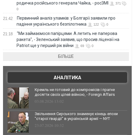
родичка російського генерала Чайка, - росЗМІ
371
0
Первинний аналіз уламків: у Болгарії заявили про
21:42
падіння українського безпілотника
122
0
"Ми займаємося папірцями. А летить не паперова
21:18
ракета", - Зеленський заявив, що просив ліцензії на
Patriot ще у перший рік війни
69
0
БІЛЬШЕ
АНАЛІТИКА
Кремль не готовий до компромісів і прагне
досягти своїх цілей війною, - Foreign Affairs
03.08.2026 13:02
Звільнення Сирського знаменує кінець епохи
"старої гвардії" в українській армії — NYT
23.07.2026 10:32