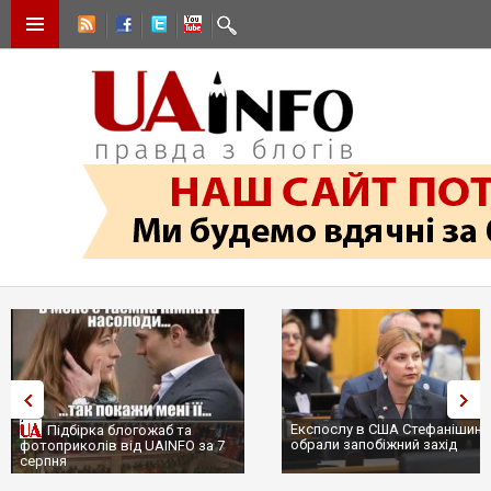
Експослу в США Стефанішині
Підбірка блогожаб та
обрали запобіжний захід
фотоприколів від UAINFO за 7
серпня