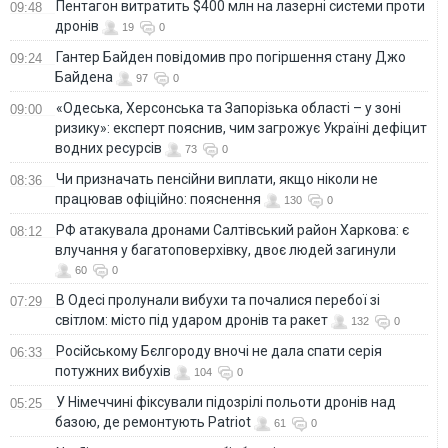
Пентагон витратить $400 млн на лазерні системи проти
09:48
дронів
19
0
Гантер Байден повідомив про погіршення стану Джо
09:24
Байдена
97
0
«Одеська, Херсонська та Запорізька області – у зоні
09:00
ризику»: експерт пояснив, чим загрожує Україні дефіцит
водних ресурсів
73
0
Чи призначать пенсійни виплати, якщо ніколи не
08:36
працював офіційно: пояснення
130
0
РФ атакувала дронами Салтівський район Харкова: є
08:12
влучання у багатоповерхівку, двоє людей загинули
60
0
В Одесі пролунали вибухи та почалися перебої зі
07:29
світлом: місто під ударом дронів та ракет
132
0
Російському Бєлгороду вночі не дала спати серія
06:33
потужних вибухів
104
0
У Німеччині фіксували підозрілі польоти дронів над
05:25
базою, де ремонтують Patriot
61
0