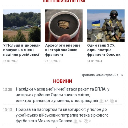
ІНШІ НОВИНИ ПО ТЕМІ
У Польщі відновили
Археологи вперше
Один танк ЗСУ,
пошуки на місці
в історії знайшли
один постріл:
падіння російської
фрагмент
фрагмент бою, як
ракети через брак
ассирійського
було зупинено
02.08.2026
23.10.2025
04.05.2024
фрагмента
клинопису
колону
бронетехніки РФ
під Урожайним
Правила коментування ! »
НОВИНИ
Наслідки масованої нічної атаки ракет та БПЛА: у
10:38
чотирьох районах Одеси зникло світло,
електротранспорт зупинено, є постраждалі
12
0
Приїхав за паспортом та квартирою": у полон до
10:13
українських військових потрапив тезка зіркового
футболіста Мохамеда Салаха
69
0