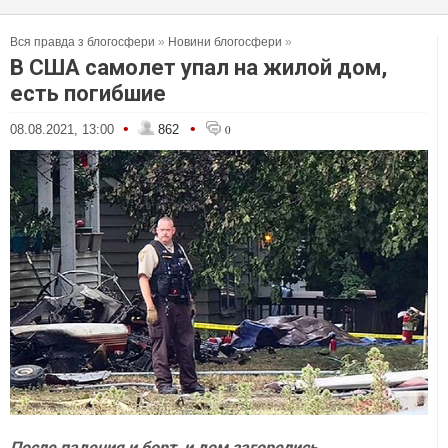
Вся правда з блогосфери
»
Новини блогосфери
»
В США самолет упал на жилой дом,
есть погибшие
•
•
08.08.2021, 13:00
862
0
После падения и борт, и дом загорелись.