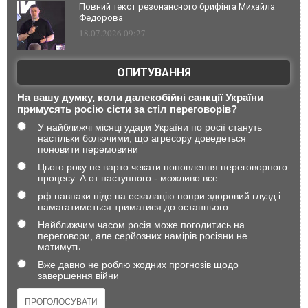
Повний текст резонансного брифінга Михайла
Федорова
18.07.2026 09:27
ОПИТУВАННЯ
На вашу думку, коли далекобійні санкції України
примусять росію сісти за стіл переговорів?
У найближчі місяці удари України по росії стануть
настільки болючими, що агресору доведеться
поновити перемовини
Цього року не варто чекати поновлення переговорного
процесу. А от наступного - можливо все
рф навпаки піде на ескалацію попри здоровий глузд і
намагатиметься триматися до останнього
Найближчим часом росія може погодитись на
переговори, але серйозних намірів росіяни не
матимуть
Вже давно не роблю жодних прогнозів щодо
завершення війни