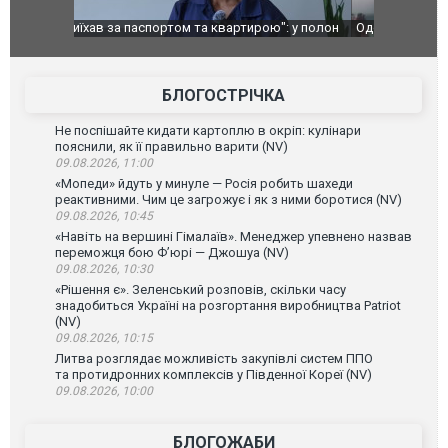
": у полон
Одесу накрила потужна злива з градом та
Вже вивели 
в тезка
ураганним вітром
позашляхов
лаха
БЛОГОСТРІЧКА
Не поспішайте кидати картоплю в окріп: кулінари
пояснили, як її правильно варити (NV)
09.08.2026, 11:00
«Мопеди» йдуть у минуле — Росія робить шахеди
реактивними. Чим це загрожує і як з ними боротися (NV)
09.08.2026, 10:45
«Навіть на вершині Гімалаїв». Менеджер упевнено назвав
переможця бою Ф’юрі — Джошуа (NV)
09.08.2026, 10:30
«Рішення є». Зеленський розповів, скільки часу
знадобиться Україні на розгортання виробництва Patriot
(NV)
09.08.2026, 10:15
Литва розглядає можливість закупівлі систем ППО
та протидронних комплексів у Південної Кореї (NV)
09.08.2026, 10:00
БЛОГОЖАБИ