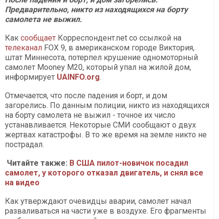
Предварительно, никто из находящихся на борту
самолета не выжил.
Как
сообщает
Корреспондент.net со ссылкой на
телеканал
FOX 9, в американском городе Виктория,
штат Миннесота, потерпел крушение одномоторный
самолет Mooney M20, который упал на жилой дом,
информирует
UAINFO.org
.
Отмечается, что после падения и борт, и дом
загорелись. По данным полиции, никто из находящихся
на борту самолета не выжил - точное их число
устанавливается. Некоторые СМИ сообщают о двух
жертвах катастрофы. В то же время на земле никто не
пострадал.
Читайте также:
В США пилот-новичок посадил
самолет, у которого отказал двигатель, и снял все
на видео
Как утверждают очевидцы аварии, самолет начал
разваливаться на части уже в воздухе. Его фрагменты