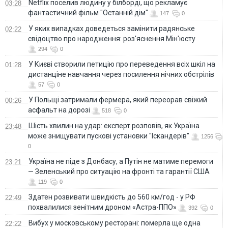
Netflix поселив людину у білборді, що рекламує
03:28
фантастичний фільм "Останній дім"
147
0
У яких випадках доведеться замінити радянське
02:22
свідоцтво про народження: роз'яснення Мін'юсту
294
0
У Києві створили петицію про переведення всіх шкіл на
01:28
дистанціне навчання через посилення нічних обстрілів
57
0
У Польщі затримали фермера, який переорав свіжий
00:26
асфальт на дорозі
518
0
Шість хвилин на удар: експерт розповів, як Україна
23:48
може знищувати пускові установки "Іскандерів"
1256
0
Україна не піде з Донбасу, а Путін не матиме перемоги
23:21
— Зеленський про ситуацію на фронті та гарантії США
119
0
Здатен розвивати швидкість до 560 км/год - у РФ
22:49
похвалилися зенітним дроном «Астра-ППО»
392
0
Вибух у московському ресторані: померла ще одна
22:22