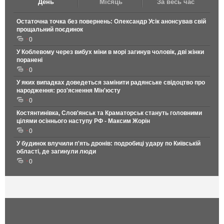
День
Місяць
За весь час
Остаточна точка без повернень: Олександр Усік анонсував свій
прощальний поєдинок
0
У Коблевому через вибух міни в морі загинув чоловік, дві жінки
поранені
0
У яких випадках доведеться замінити радянське свідоцтво про
народження: роз'яснення Мін'юсту
0
Костянтинівка, Слов'янськ та Краматорськ стануть головними
цілями осіннього наступу РФ - Максим Жорін
0
У будинок влучили п'ять дронів: подробиці удару по Київській
області, де загинули люди
0