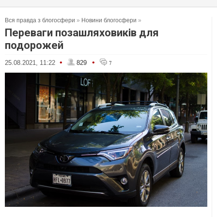
Вся правда з блогосфери
»
Новини блогосфери
»
Переваги позашляховиків для
подорожей
•
•
25.08.2021, 11:22
829
7