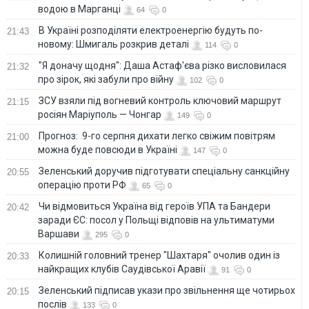
водою в Марганці
64
0
В Україні розподіляти електроенергію будуть по-
21:43
новому: Шмигаль розкрив деталі
114
0
"Я доначу щодня": Даша Астаф'єва різко висловилася
21:32
про зірок, які забули про війну
102
0
ЗСУ взяли під вогневий контроль ключовий маршрут
21:15
росіян Маріуполь — Чонгар
149
0
Прогноз: 9-го серпня дихати легко свіжим повітрям
21:00
можна буде повсюди в Україні
147
0
Зеленський доручив підготувати спеціальну санкційну
20:55
операцію проти РФ
65
0
Чи відмовиться Україна від героїв УПА та Бандери
20:42
заради ЄС: посол у Польщі відповів на ультиматуми
Варшави
295
0
Колишній головний тренер "Шахтаря" очолив один із
20:33
найкращих клубів Саудівської Аравії
91
0
Зеленський підписав укази про звільнення ще чотирьох
20:15
послів
133
0