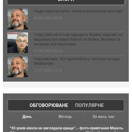
Надія лише на культ жінки в українській культурі
06.08.2026 08:49
Чому США не готові передати Україні ліцензію на
виробництво ракет Patriot: політика, безпека та
можливі альтернативи
03.08.2026 20:24
Перспектива: ЗСУ добомблять і всі інші склади
Wildberries
23.07.2026 11:31
ОБГОВОРЮВАНЕ
|
ПОПУЛЯРНЕ
День
Місяць
За весь час
"65 років ніколи не виглядали краще", - фото-привітання Мішель