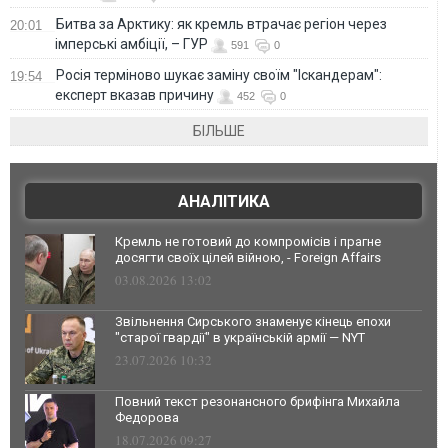
Битва за Арктику: як кремль втрачає регіон через
20:01
імперські амбіції, – ГУР
591
0
Росія терміново шукає заміну своїм "Іскандерам":
19:54
експерт вказав причину
452
0
БІЛЬШЕ
АНАЛІТИКА
Кремль не готовий до компромісів і прагне
досягти своїх цілей війною, - Foreign Affairs
03.08.2026 13:02
Звільнення Сирського знаменує кінець епохи
"старої гвардії" в українській армії — NYT
23.07.2026 10:32
Повний текст резонансного брифінга Михайла
Федорова
18.07.2026 09:27