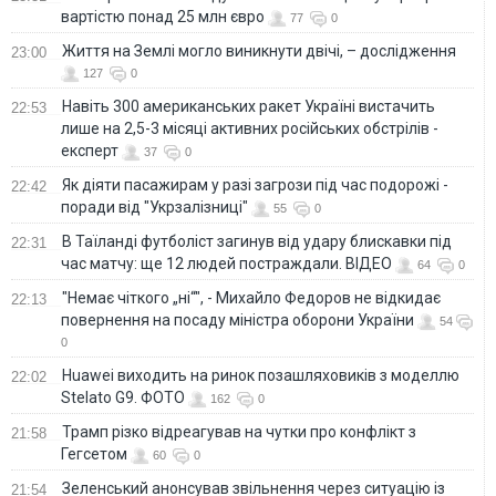
вартістю понад 25 млн євро
77
0
Життя на Землі могло виникнути двічі, – дослідження
23:00
127
0
Навіть 300 американських ракет Україні вистачить
22:53
лише на 2,5-3 місяці активних російських обстрілів -
експерт
37
0
Як діяти пасажирам у разі загрози під час подорожі -
22:42
поради від "Укрзалізниці"
55
0
В Таїланді футболіст загинув від удару блискавки під
22:31
час матчу: ще 12 людей постраждали. ВІДЕО
64
0
"Немає чіткого „ні“", - Михайло Федоров не відкидає
22:13
повернення на посаду міністра оборони України
54
0
Huawei виходить на ринок позашляховиків з моделлю
22:02
Stelato G9. ФОТО
162
0
Трамп різко відреагував на чутки про конфлікт з
21:58
Гегсетом
60
0
Зеленський анонсував звільнення через ситуацію із
21:54