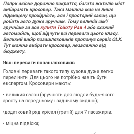
Попри якісне дорожнє покриття, багато жителів міст
вибирають кросовер. Така машина має не лише
підвищену прохідність, але і просторий салон, що
робить авто дуже зручним. Тому великій сім'ї
зручніше за все
купити Тойоту Рав 4
або схожий
автомобіль, щоб відчути всі переваги цього класу.
Великий вибір позашляховиків пропонує сервіс OLX.
Тут можна вибрати кросовер, незалежно від
бюджету.
Явні переваги позашляховиків
Головні переваги такого типу кузова дуже легко
перелічити. Для цього не потрібно навіть бути
експертом. Кросовери мають:
• великий салон (зручність для людей будь-якого
зросту на передньому і задньому сидінні);
•додатковий ряд крісел (третій) для 7 пасажирів;
• міцна підвіска;