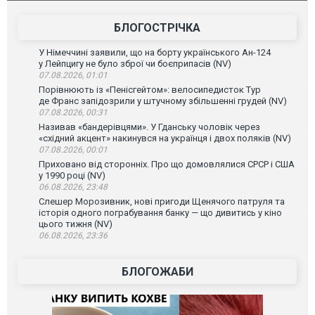
атаку. ВІДЕО
БЛОГОСТРІЧКА
У Німеччині заявили, що на борту українського Ан-124
у Лейпцигу не було зброї чи боєприпасів (NV)
07.08.2026, 01:01
Порівнюють із «Пенісгейтом»: велосипедисток Тур
де Франс запідозрили у штучному збільшенні грудей (NV)
07.08.2026, 00:31
Називав «бандерівцями». У Гданську чоловік через
«східний акцент» накинувся на українця і двох поляків (NV)
07.08.2026, 00:01
Приховано від сторонніх. Про що домовлялися СРСР і США
у 1990 році (NV)
06.08.2026, 23:48
Слешер Морозивник, нові пригоди Щенячого патруля та
історія одного пограбування банку — що дивитись у кіно
цього тижня (NV)
06.08.2026, 23:36
БЛОГОЖАБИ