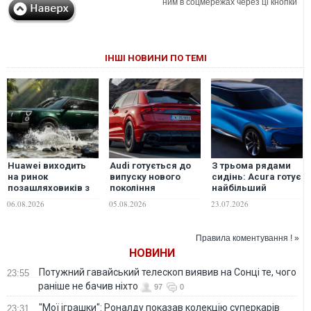
ним в соцмережах через ці кнопки
ІНШІ НОВИНИ ПО ТЕМІ
Huawei виходить
Audi готується до
З трьома рядами
на ринок
випуску нового
сидінь: Acura готує
позашляховиків з
покоління
найбільший
моделлю Stelato G9.
позашляховика Q8
позашляховик
06.08.2026
05.08.2026
23.07.2026
ФОТО
бренду
Правила коментування ! »
НОВИНИ
Потужний гавайський телескоп виявив на Сонці те, чого
23:55
раніше не бачив ніхто
97
0
"Мої іграшки": Роналду показав колекцію суперкарів
23:31