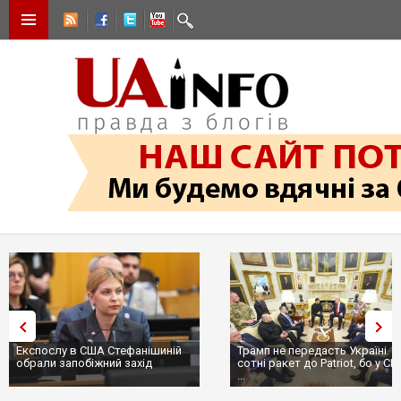
Експослу в США Стефанішиній
Трамп не передасть Україні
обрали запобіжний захід
сотні ракет до Patriot, бо у С
...