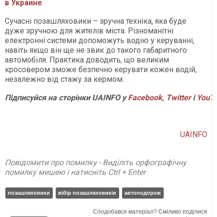
в Украине
Сучасні позашляховики – зручна техніка, яка буде
дуже зручною для жителів міста. Різноманітні
електронні системи допоможуть водію у керуванні,
навіть якщо він ще не звик до такого габаритного
автомобіля. Практика доводить, що великим
кросовером зможе безпечно керувати кожен водій,
незалежно від стажу за кермом.
Підписуйся на сторінки UAINFO у
Facebook
,
Twitter
і
YouT
UAINFO
Повідомити про помилку - Виділіть орфографічну
помилку мишею і натисніть Ctrl + Enter
позашляховики
вібір позашляховиків
автоподорож
Сподобався матеріал? Сміливо поділися