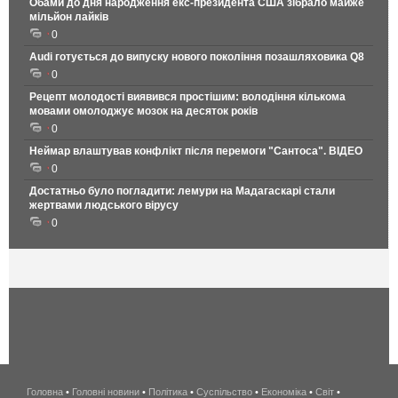
Обами до дня народження екс-президента США зібрало майже
мільйон лайків
0
Audi готується до випуску нового покоління позашляховика Q8
0
Рецепт молодості виявився простішим: володіння кількома
мовами омолоджує мозок на десяток років
0
Неймар влаштував конфлікт після перемоги "Сантоса". ВІДЕО
0
Достатньо було погладити: лемури на Мадагаскарі стали
жертвами людського вірусу
0
Головна
•
Головні новини
•
Політика
•
Суспільство
•
Економіка
беспроводной
•
Світ
•