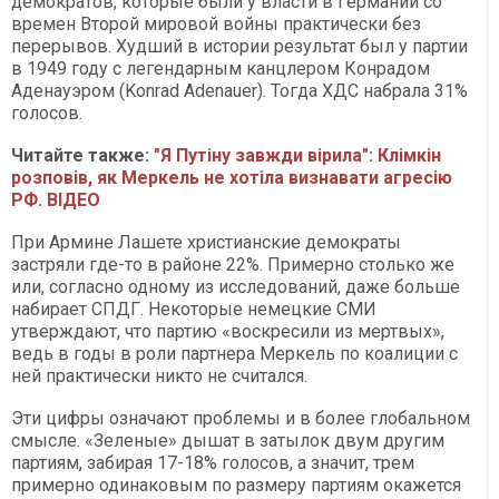
демократов, которые были у власти в Германии со
времен Второй мировой войны практически без
перерывов. Худший в истории результат был у партии
в 1949 году с легендарным канцлером Конрадом
Аденауэром (Konrad Adenauer). Тогда ХДС набрала 31%
голосов.
Читайте также:
"Я Путіну завжди вірила": Клімкін
розповів, як Меркель не хотіла визнавати агресію
РФ. ВІДЕО
При Армине Лашете христианские демократы
застряли где-то в районе 22%. Примерно столько же
или, согласно одному из исследований, даже больше
набирает СПДГ. Некоторые немецкие СМИ
утверждают, что партию «воскресили из мертвых»,
ведь в годы в роли партнера Меркель по коалиции с
ней практически никто не считался.
Эти цифры означают проблемы и в более глобальном
смысле. «Зеленые» дышат в затылок двум другим
партиям, забирая 17-18% голосов, а значит, трем
примерно одинаковым по размеру партиям окажется