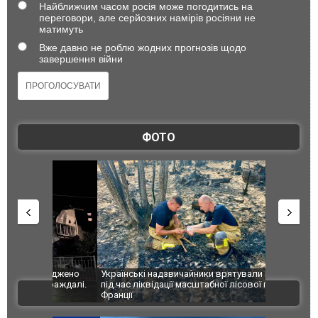
Найближчим часом росія може погодитись на
переговори, але серйозних намірів росіяни не
матимуть
Вже давно не роблю жодних прогнозів щодо
завершення війни
ФОТО
шкоджено
Українські надзвичайники врятували козуленя
СБУ за спр
траждалі.
під час ліквідації масштабної лісової пожежі у
Болгарії з
ВІДЕО
Франції
ФОТО