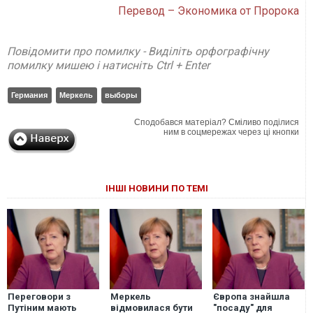
Перевод – Экономика от Пророка
Повідомити про помилку - Виділіть орфографічну
помилку мишею і натисніть Ctrl + Enter
Германия
Меркель
выборы
Сподобався матеріал? Сміливо поділися
ним в соцмережах через ці кнопки
ІНШІ НОВИНИ ПО ТЕМІ
Переговори з
Меркель
Європа знайшла
Путіним мають
відмовилася бути
"посаду" для