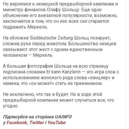
Но вернемся к немецкой предвыборной кампании и
министру финансов Олафу Шольцу. Еще одно
объяснение его внезапной популярности, возможно,
заключается в том, что он изо всех сил старается
подражать Меркель.
На обложке Süddeutsche Zeitung Шольц позирует,
сложив руки перед животом. Большинство немцев
связывают этот жест с одним-единственным
человеком — Меркель.
А большая фотография Шольца на всю страницу
подписана словами Er kann Kanzlerin — это игра слов с
использованием женского рода слова «канцлер» и
намека, что «он может» стать ее преемником.
Не исключено, что так и будет. Но в ходе этой
предвыборной компании может случиться все, что
угодно.
Підписуйся на сторінки UAINFO
у
Facebook
,
Twitter
і
YouTube