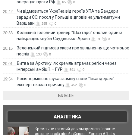
операцію проти РФ
65
0
Чи відмовиться Україна від героїв УПА та Бандери
20:42
заради ЄС: посол у Польщі відповів на ультиматуми
Варшави
295
0
Колишній головний тренер "Шахтаря" очолив один із
20:33
найкращих клубів Саудівської Аравії
91
0
Зеленський підписав укази про звільнення ще чотирьох
20:15
послів
133
0
Битва за Арктику: як кремль втрачає регіон через
20:01
імперські амбіції, – ГУР
591
0
Росія терміново шукає заміну своїм "Іскандерам":
19:54
експерт вказав причину
452
0
БІЛЬШЕ
АНАЛІТИКА
Кремль не готовий до компромісів і прагне
досягти своїх цілей війною, - Foreign Affairs