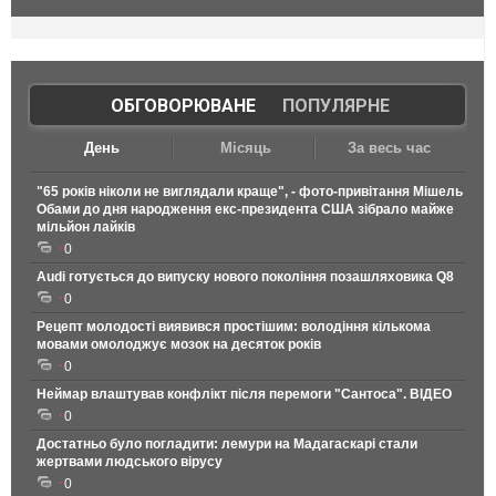
ОБГОВОРЮВАНЕ
|
ПОПУЛЯРНЕ
День
Місяць
За весь час
"65 років ніколи не виглядали краще", - фото-привітання Мішель
Обами до дня народження екс-президента США зібрало майже
мільйон лайків
0
Audi готується до випуску нового покоління позашляховика Q8
0
Рецепт молодості виявився простішим: володіння кількома
мовами омолоджує мозок на десяток років
0
Неймар влаштував конфлікт після перемоги "Сантоса". ВІДЕО
0
Достатньо було погладити: лемури на Мадагаскарі стали
жертвами людського вірусу
0