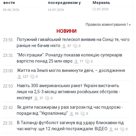
вести
посередником у
Меркель
уповноважені
переговорах з
12.05.2026
08.06.2026
18.05.2026
політики, я лише
Путіним
даю поради, -
Меркель
Правила коментування ! »
НОВИНИ
Потужний гавайський телескоп виявив на Сонці те, чого
23:55
раніше не бачив ніхто
97
0
"Мої іграшки": Роналду показав колекцію суперкарів
23:31
вартістю понад 25 млн євро
77
0
Життя на Землі могло виникнути двічі, – дослідження
23:00
127
0
Навіть 300 американських ракет Україні вистачить
22:53
лише на 2,5-3 місяці активних російських обстрілів -
експерт
37
0
Як діяти пасажирам у разі загрози під час подорожі -
22:42
поради від "Укрзалізниці"
55
0
В Таїланді футболіст загинув від удару блискавки під
22:31
час матчу: ще 12 людей постраждали. ВІДЕО
64
0