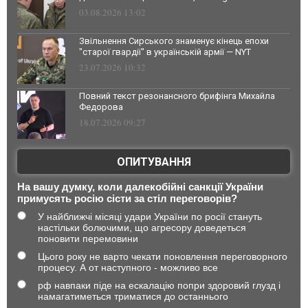
03.08.2026 13:02
Звільнення Сирського знаменує кінець епохи
"старої гвардії" в українській армії — NYT
23.07.2026 10:32
Повний текст резонансного брифінга Михайла
Федорова
18.07.2026 09:27
ОПИТУВАННЯ
На вашу думку, коли далекобійні санкції України
примусять росію сісти за стіл переговорів?
У найближчі місяці удари України по росії стануть
настільки болючими, що агресору доведеться
поновити перемовини
Цього року не варто чекати поновлення переговорного
процесу. А от наступного - можливо все
рф навпаки піде на ескалацію попри здоровий глузд і
намагатиметься триматися до останнього