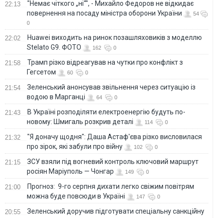
"Немає чіткого „ні“", - Михайло Федоров не відкидає
22:13
повернення на посаду міністра оборони України
54
0
Huawei виходить на ринок позашляховиків з моделлю
22:02
Stelato G9. ФОТО
162
0
Трамп різко відреагував на чутки про конфлікт з
21:58
Гегсетом
60
0
Зеленський анонсував звільнення через ситуацію із
21:54
водою в Марганці
64
0
В Україні розподіляти електроенергію будуть по-
21:43
новому: Шмигаль розкрив деталі
114
0
"Я доначу щодня": Даша Астаф'єва різко висловилася
21:32
про зірок, які забули про війну
102
0
ЗСУ взяли під вогневий контроль ключовий маршрут
21:15
росіян Маріуполь — Чонгар
149
0
Прогноз: 9-го серпня дихати легко свіжим повітрям
21:00
можна буде повсюди в Україні
147
0
Зеленський доручив підготувати спеціальну санкційну
20:55