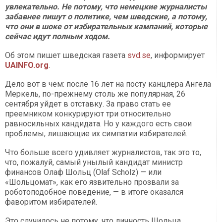
увлекательно. Не потому, что немецкие журналисты
забавнее пишут о политике, чем шведские, а потому,
что они в шоке от избирательных кампаний, которые
сейчас идут полным ходом.
Об этом пишет шведская газета
svd.se
, информирует
UAINFO.org
.
Дело вот в чем: после 16 лет на посту канцлера Ангела
Меркель, по-прежнему столь же популярная, 26
сентября уйдет в отставку. За право стать ее
преемником конкурируют три относительно
равносильных кандидата. Но у каждого есть свои
проблемы, лишающие их симпатии избирателей.
Что больше всего удивляет журналистов, так это то,
что, пожалуй, самый унылый кандидат министр
финансов Олаф Шольц (Olaf Scholz) — или
«Шольцомат», как его язвительно прозвали за
роботоподобное поведение, — в итоге оказался
фаворитом избирателей.
Это случилось не потому, что личность Шольца