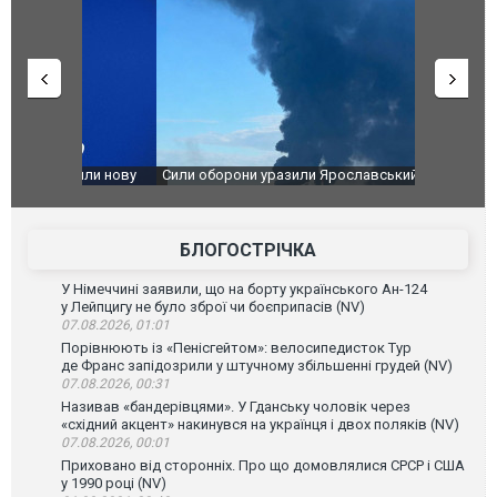
чили нову
Сили оборони уразили Ярославський НПЗ:
Неймар вла
губернатор регіону заявив про наймасштабнішу
"Сантоса".
атаку. ВІДЕО
БЛОГОСТРІЧКА
У Німеччині заявили, що на борту українського Ан-124
у Лейпцигу не було зброї чи боєприпасів (NV)
07.08.2026, 01:01
Порівнюють із «Пенісгейтом»: велосипедисток Тур
де Франс запідозрили у штучному збільшенні грудей (NV)
07.08.2026, 00:31
Називав «бандерівцями». У Гданську чоловік через
«східний акцент» накинувся на українця і двох поляків (NV)
07.08.2026, 00:01
Приховано від сторонніх. Про що домовлялися СРСР і США
у 1990 році (NV)