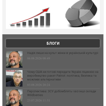
БЛОГИ
Надія лише на культ жінки в українській культурі
06.08.2026 08:49
Чому США не готові передати Україні ліцензію на
виробництво ракет Patriot: політика, безпека та
можливі альтернативи
03.08.2026 20:24
Перспектива: ЗСУ добомблять і всі інші склади
Wildberries
23.07.2026 11:31