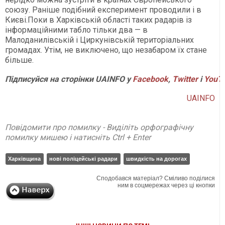
союзу. Раніше подібний експеримент проводили і в
Києві.Поки в Харківській області таких радарів із
інформаційними табло тільки два — в
Малоданилівській і Циркунівській територіальних
громадах. Утім, не виключено, що незабаром їх стане
більше.
Підписуйся на сторінки UAINFO у
Facebook
,
Twitter
і
YouT
UAINFO
Повідомити про помилку - Виділіть орфографічну
помилку мишею і натисніть Ctrl + Enter
Харківщина
нові поліцейські радари
швидкість на дорогах
Сподобався матеріал? Сміливо поділися
ним в соцмережах через ці кнопки