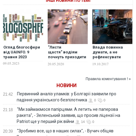
ІНШІ НОВИНИ ПО ТЕМІ
Огляд блогосфери
"Листи
Влада повинна
від UAINFO. 9
щастя" водіям
думати, а не
травня 2023
почнуть приходити
рефлексувати
після карантину.
одноклітинно
09.05.2023
20.05.2020
19.10.2017
Що потрібно знати,
щоб не отримати
штраф
Правила коментування ! »
НОВИНИ
Первинний аналіз уламків: у Болгарії заявили про
21:42
падіння українського безпілотника
0
0
"Ми займаємося папірцями. А летить не паперова
21:18
ракета", - Зеленський заявив, що просив ліцензії на
Patriot ще у перший рік війни
14
0
"Зробимо все, що в наших силах", - Вучич обіцяв
20:39