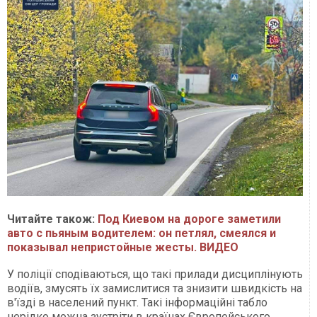
Читайте також:
Под Киевом на дороге заметили
авто с пьяным водителем: он петлял, смеялся и
показывал непристойные жесты. ВИДЕО
У поліції сподіваються, що такі прилади дисциплінують
водіїв, змусять їх замислитися та знизити швидкість на
в'їзді в населений пункт. Такі інформаційні табло
нерідко можна зустріти в країнах Європейського