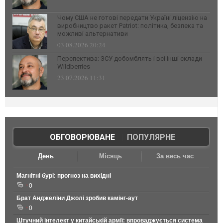
Чому США не готові передати Україні ліцензію на
виробництво ракет Patriot: політика, безпека та
можливі альтернативи
03.08.2026 20:24
Перспектива: ЗСУ добомблять і всі інші склади
Wildberries
23.07.2026 11:31
ОБГОВОРЮВАНЕ
|
ПОПУЛЯРНЕ
День
Місяць
За весь час
Магнітні бурі: прогноз на вихідні
0
Брат Анджеліни Джолі зробив камінг-аут
0
Штучний інтелект у китайській армії: впроваджується система