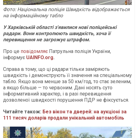
Фото: Національна поліція Швидкість відображається
на інформаційному табло
У Харківській області з'явилися нові поліцейські
радари. Вони контролюють швидкість, хоча її
перевищення не загрожує штрафом.
Про це
повідомляє
Патрульна поліція України,
інформує
UAINFO.org
.
Справа в тому, що ці радари тільки заміряють
швидкість і демонструють її значення на спеціальному
табло. Якщо вона менше за 50 км/год, то стає зеленим,
а якщо більше — то червоним. Дані носять суто
інформативний характер, і в разі перевищення
дозволеної швидкості порушення ПДР не фіксується.
Читайте також:
Без вікон та дверей: на аукціоні за
111 тисяч доларів продали унікальний автомобіль