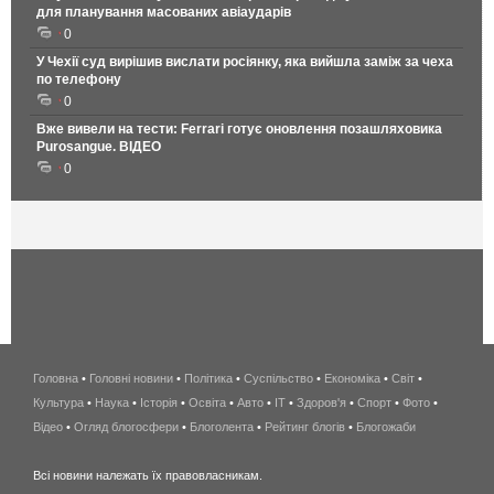
для планування масованих авіаударів
0
У Чехії суд вирішив вислати росіянку, яка вийшла заміж за чеха
по телефону
0
Вже вивели на тести: Ferrari готує оновлення позашляховика
Purosangue. ВІДЕО
0
Головна
•
Головні новини
•
Політика
•
Суспільство
•
Економіка
беспроводной
•
Світ
•
Культура
•
Наука
•
Історія
•
Освіта
•
Авто
•
IT
•
Здоров'я
интернет
•
Спорт
•
Фото
•
Відео
•
Огляд блогосфери
•
Блоголента
•
Рейтинг блогів
киев
•
Блогожаби
и
Всі новини належать їх правовласникам.
область