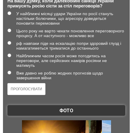
На вашу думку, коли далекобійні санкції України
примусять росію сісти за стіл переговорів?
У найближчі місяці удари України по росії стануть
настільки болючими, що агресору доведеться
поновити перемовини
Цього року не варто чекати поновлення переговорного
процесу. А от наступного - можливо все
рф навпаки піде на ескалацію попри здоровий глузд і
намагатиметься триматися до останнього
Найближчим часом росія може погодитись на
переговори, але серйозних намірів росіяни не
матимуть
Вже давно не роблю жодних прогнозів щодо
завершення війни
ФОТО