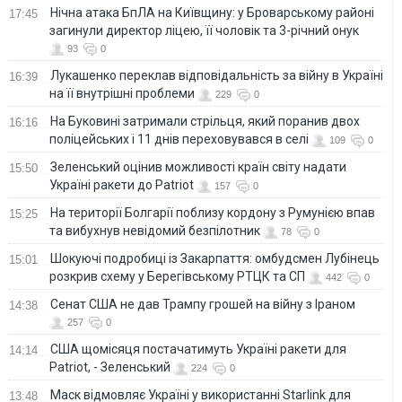
Нічна атака БпЛА на Київщину: у Броварському районі
17:45
загинули директор ліцею, її чоловік та 3-річний онук
93
0
Лукашенко переклав відповідальність за війну в Україні
16:39
на її внутрішні проблеми
229
0
На Буковині затримали стрільця, який поранив двох
16:16
поліцейських і 11 днів переховувався в селі
109
0
Зеленський оцінив можливості країн світу надати
15:50
Україні ракети до Patriot
157
0
На території Болгарії поблизу кордону з Румунією впав
15:25
та вибухнув невідомий безпілотник
78
0
Шокуючі подробиці із Закарпаття: омбудсмен Лубінець
15:01
розкрив схему у Берегівському РТЦК та СП
442
0
Сенат США не дав Трампу грошей на війну з Іраном
14:38
257
0
США щомісяця постачатимуть Україні ракети для
14:14
Patriot, - Зеленський
224
0
Маск відмовляє Україні у використанні Starlink для
13:48