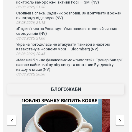
контроль заморожені активи Росії — ЗМІ (NV)
08.08.2026, 21:30
Серпнева спека. Садівник розповів, як врятувати врожай
винограду від посухи (NV)
08.08.2026, 21:15
«Подивіться на Роналду»: Усик назвав головний чинник
своїх успіхів (NV)
08.08.2026, 21:00
Україна погодилась не атакувати танкери з нафтою
Казахстану в Чорному морі — Bloomberg (NV)
08.08.2026, 20:45
«Має найбільше фінансових можливостей». Тренер Баварії
назвав найсильнішу лігу світу та поставив Бундеслігу
на друге місце (NV)
08.08.2026, 20:30
БЛОГОЖАБИ