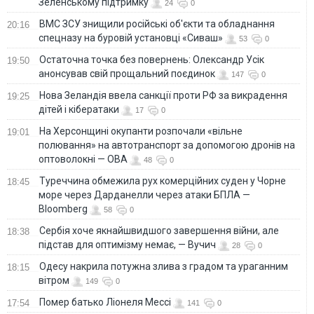
Зеленському підтримку
24
0
ВМС ЗСУ знищили російські об'єкти та обладнання
20:16
спецназу на буровій установці «Сиваш»
53
0
Остаточна точка без повернень: Олександр Усік
19:50
анонсував свій прощальний поєдинок
147
0
Нова Зеландія ввела санкції проти РФ за викрадення
19:25
дітей і кібератаки
17
0
На Херсонщині окупанти розпочали «вільне
19:01
полювання» на автотранспорт за допомогою дронів на
оптоволокні — ОВА
48
0
Туреччина обмежила рух комерційних суден у Чорне
18:45
море через Дарданелли через атаки БПЛА —
Bloomberg
58
0
Сербія хоче якнайшвидшого завершення війни, але
18:38
підстав для оптимізму немає, — Вучич
28
0
Одесу накрила потужна злива з градом та ураганним
18:15
вітром
149
0
Помер батько Ліонеля Мессі
17:54
141
0