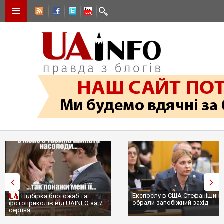
Експослу в США Стефанішині
Підбірка блогожаб та
обрали запобіжний захід
фотоприколів від UAINFO за 7
серпня