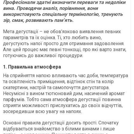
Професіонали здатні визначити переваги та недоліки
вина. Проводячи аналіз, порівняння, вони
використовують спеціальну термінологію, тренують
зір, смак, розвивають пам’ять.
Мета дегустації – не обов’язково виявлення певних
параметрів та їх оцінка. Ті, хто любить вино,
дегустують напої просто для отримання задоволення.
Але цей процес має певні тонкощі, про які варто знати,
готуючись до важливої процедури.
1. Правильна атмосфера
На сприйняття напою впливають час доби, температура
та освітленість приміщення, відтінок стін та колір
скатертини, настрій та самопочуття дегустатора.
Несумісні з вином тютюновий дим, насичений аромат
парфумів. Тобто сама атмосфера дегустації повинна
сприяти можливості прислухатись до своїх відчуттів,
зосередивши всю увагу на напоях.
Основні правила дегустації досить прості. Спочатку
відбувається знайомство з білими винами і лише