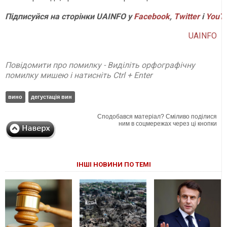
Підписуйся на сторінки UAINFO у
Facebook
,
Twitter
і
YouT
UAINFO
Повідомити про помилку - Виділіть орфографічну
помилку мишею і натисніть Ctrl + Enter
вино
дегустація вин
Сподобався матеріал? Сміливо поділися
ним в соцмережах через ці кнопки
ІНШІ НОВИНИ ПО ТЕМІ