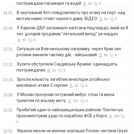
постраждали пасажири та водій
20
0
В окупованій Ялті повідомляють про атаку на порт: над
14:01
містом навис стовп чорного диму. ВІДЕО
63
0
У Харкові ДБР затримало капітана Нацгвардії, який за 8
13:44
тис. доларів продавав "легальний виїзд" за кордон
45
0
Ситуація на Вовчанському напрямку: через брак сил
13:31
росіяни змінили тактику дій, - військовий
58
0
Хусити обстріляли Саудівську Аравію: одинадцять
13:22
постраждалих
51
0
Зросла кількість загиблих внаслідок російської
13:14
масованої атаки 5 серпня
28
0
У Москві пролунав потужний вибух: стіни та вікна
13:08
тремтіли по всьому місту
331
0
Пробитий один із найзахищеніших районів: Плетенчук
13:02
прокоментував удар по кораблях ФСБ у Керчі
166
0
Україна ніколи не визнає окупацію Росією частини Грузії
12:51