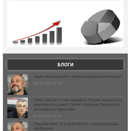
БЛОГИ
Надія лише на культ жінки в українській культурі
06.08.2026 08:49
Чому США не готові передати Україні ліцензію на
виробництво ракет Patriot: політика, безпека та
можливі альтернативи
03.08.2026 20:24
Перспектива: ЗСУ добомблять і всі інші склади
Wildberries