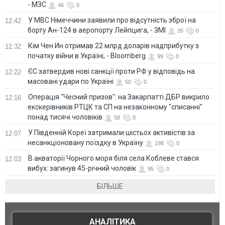
- МЗС
46
0
У МВС Німеччини заявили про відсутність зброї на
12:42
борту Ан-124 в аеропорту Лейпцига, - ЗМІ
35
0
Кім Чен Ин отримав 22 млрд доларів надприбутку з
12:32
початку війни в Україні, - Bloomberg
99
0
ЄС затвердив нові санкції проти РФ у відповідь на
12:22
масовані удари по Україні
50
0
Операція "Чесний призов": на Закарпатті ДБР викрило
12:16
екскерівників РТЦК та СП на незаконному "списанні"
понад тисячі чоловіків
58
0
У Південній Кореї затримали шістьох активістів за
12:07
несанкціоновану поїздку в Україну
198
0
В акваторії Чорного моря біля села Коблеве стався
12:03
вибух: загинув 45-річний чоловік
95
0
БІЛЬШЕ
АНАЛІТИКА