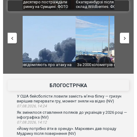
траждали
Єкатеринбурзі після атаки дронів загорівся
суперкарів
ВІДЕО
ині. ФОТО
склад Wildberries. ФОТО. ВІДЕО
о атаку на
За 2000 кілометрів від кордону з Україною: в
В Таїланді 
го диму.
Єкатеринбурзі після атаки дронів загорівся
блискавки 
склад Wildberries. ФОТО. ВІДЕО
постражда
БЛОГОСТРІЧКА
У США бейсболісти ловили замість м’яча білку — гризун
вирішив перервати гру, момент зняли на відео (NV)
07.08.2026, 14:24
Як змінилося ставлення поляків до українців у 2026 році —
інфографіка (NV)
07.08.2026, 14:12
«Йому потрібно йти в оренду». Маркевич дав пораду
Мудрику після повернення (NV)