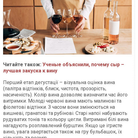
Читайте також:
Ученые объяснили, почему сыр –
лучшая закуска к вину
Перший етап дегустації – візуальна оцінка вина
(палітра відтінків, блиск, чистота, прозорість,
насиченість). Колір вина дозволяє визначити час його
витримки. Молоді червоні вина мають малинові та
фіолетові відтінки. З часом вони змінюються на
вишневі, гранатові та рубінові. Старі напої набувають
рудуватих тонів та кольору цегли. Витримані білі вина
нагадують розплавлений бурштин. Якщо це ігристе
вино, увага звертається також на гру бульбашок, їх
кількість та розмір.