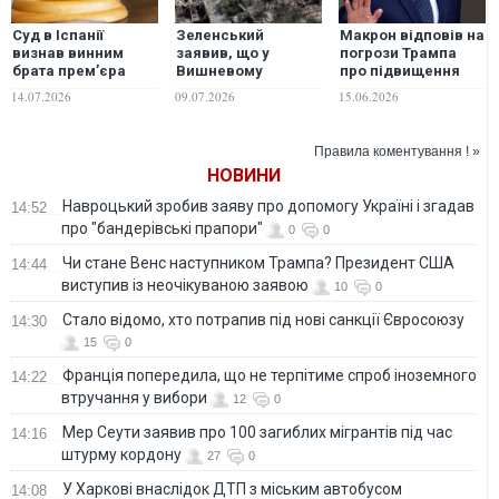
Суд в Іспанії
Зеленський
Макрон відповів на
визнав винним
заявив, що у
погрози Трампа
брата прем’єра
Вишневому
про підвищення
Санчеса у
вибухнув склад
мит на французьке
14.07.2026
09.07.2026
15.06.2026
зловживаннях
боєприпасів
вино
посадою
Укроборонпрому:
винних притягнуть
Правила коментування ! »
до кримінальної
НОВИНИ
відповідальності
Навроцький зробив заяву про допомогу Україні і згадав
14:52
про "бандерівські прапори"
0
0
Чи стане Венс наступником Трампа? Президент США
14:44
виступив із неочікуваною заявою
10
0
Стало відомо, хто потрапив під нові санкції Євросоюзу
14:30
15
0
Франція попередила, що не терпітиме спроб іноземного
14:22
втручання у вибори
12
0
Мер Сеути заявив про 100 загиблих мігрантів під час
14:16
штурму кордону
27
0
У Харкові внаслідок ДТП з міським автобусом
14:08