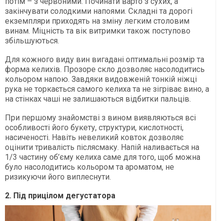
потім – з червоними. Починати варто з сухих, а
закінчувати солодкими напоями. Складні та дорогі
екземпляри приходять на зміну легким столовим
винам. Міцність та вік витримки також поступово
збільшуються.
Для кожного виду вин вигадані оптимальні розмір та
форма келихів. Прозоре скло дозволяє насолодитись
кольором напою. Завдяки видовженій тонкій ніжці
рука не торкається самого келиха та не зігріває вино, а
на стінках чаші не залишаються відбитки пальців.
При першому знайомстві з вином виявляються всі
особливості його букету, структури, кислотності,
насиченості. Навіть невеликий ковток дозволяє
оцінити тривалість післясмаку. Напій наливається на
1/3 частину об’єму келиха саме для того, щоб можна
було насолодитись кольором та ароматом, не
ризикуючи його виплеснути.
2. Під прицілом дегустатора