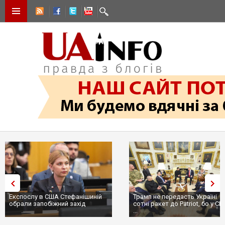
Експослу в США Стефанішиній
Трамп не передасть Україні
обрали запобіжний захід
сотні ракет до Patriot, бо у США
...