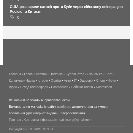
США розширили санкції проти Куби через військову співпрацю з
Росією та Китаєм
0
Головна
•
Головні новини
•
Політика
•
Суспільство
•
Економіка
беспроводной
•
Світ
•
Культура
•
Наука
•
Історія
•
Освіта
•
Авто
•
IT
•
Здоров'я
интернет
•
Спорт
•
Фото
•
Відео
•
Огляд блогосфери
•
Блоголента
•
Рейтинг блогів
киев
•
Блогожаби
и
Всі новини належать їх правовласникам.
область
Використання матеріалів сайту
uainfo.org
дозволяється за умови
wimax
посилання (для інтернет-видань - гіперпосилання).
интернет
Про нас
.
Контактна інформація
.
uainfo.org@gmail.com
в
киеве
Copyright © 2011-2026 UAINFO.
и