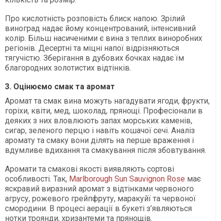
Про кислотність розповість блиск напою. Зрілий
виноград надає йому концентрований, інтенсивний
колір. Більш насиченими є вина з теплих виноробних
регіонів. Десертні та міцні напої відрізняються
тягучістю. Зберігання в дубових бочках надає їм
благородних золотистих відтінків.
3. Оцінюємо смак та аромат
Аромат та смак вина можуть нагадувати ягоди, фрукти,
горіхи, квіти, мед, шоколад, прянощі. Професіонали в
деяких з них вловлюють запах морських каменів,
сигар, зеленого перцю і навіть кошачої сечі. Аналіз
аромату та смаку вони ділять на перше враження і
вдумливе вдихання та смакування після збовтування.
Аромати та смакові якості виявляють сортові
особливості. Так,
Marlborough Sun Sauvignon Rose
має
яскравий виразний аромат з відтінками червоного
агрусу, рожевого грейпфруту, маракуйї та червоної
смородини. В процесі аерації в букеті з’являються
нотки троянди, хризантеми та прянощів.