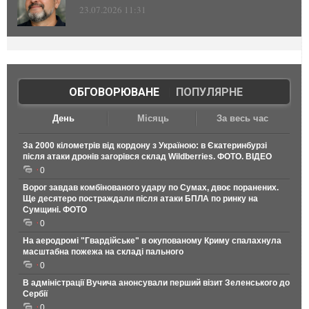
23.07.2026 11:31
ОБГОВОРЮВАНЕ
|
ПОПУЛЯРНЕ
День
Місяць
За весь час
За 2000 кілометрів від кордону з Україною: в Єкатеринбурзі
після атаки дронів загорівся склад Wildberries. ФОТО. ВІДЕО
0
Ворог завдав комбінованого удару по Сумах, двоє поранених.
Ще десятеро постраждали після атаки БПЛА по ринку на
Сумщині. ФОТО
0
На аеродромі "Гвардійське" в окупованому Криму спалахнула
масштабна пожежа на складі пального
0
В адміністрації Вучича анонсували перший візит Зеленського до
Сербії
0