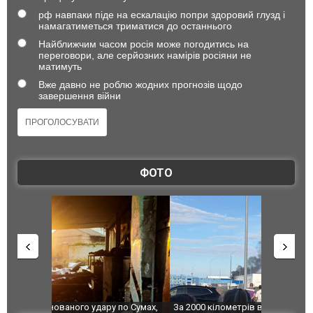
рф навпаки піде на ескалацію попри здоровий глузд і
намагатиметься триматися до останнього
Найближчим часом росія може погодитись на
переговори, але серйозних намірів росіяни не
матимуть
Вже давно не роблю жодних прогнозів щодо
завершення війни
ФОТО
по Сумах,
За 2000 кілометрів від кордону з Україною: в
"Мої іграш