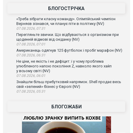
БЛОГОСТРІЧКА
«Треба зібрати класну команду». Олімпійський чемпіон
Верняєв зізнався, чи планує піти в політику (NV)
07.08.2026, 07:31
Перегляньте звички. Що відбувається з організмом при
щоденній відмові від сніданку (NV)
07.08.2026, 07:01
Американець одягнув 125 футболок і пробіг марафон (NV)
07.08.2026, 06:31
Не ціни, не якість і не дефіцит: і у чому проблема
улюбленого напою покоління Z, навколо якого хайп
у всьому світі (NV)
07.08.2026, 06:01
Знайшли більш прибутковий напрямок. Shell продає весь
свій «зелений» бізнес у Європі (NV)
07.08.2026, 05:31
БЛОГОЖАБИ