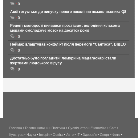
0
Audi готується до випуску нового покоління позашляховика Q8
0
Рецепт молодості виявився простішим: володіння кількома
мовами омолоджує мозок на десяток років
0
Неймар влаштував конфлікт після перемоги "Сантоса". ВІДЕО
0
Достатньо було погладити: лемури на Мадагаскарі стали
жертвами людського вірусу
0
Головна
•
Головні новини
•
Політика
•
Суспільство
•
Економіка
беспроводной
•
Світ
•
Культура
•
Наука
•
Історія
•
Освіта
•
Авто
•
IT
•
Здоров'я
интернет
•
Спорт
•
Фото
•