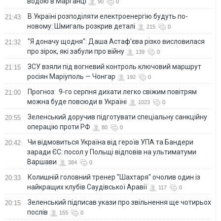
водою в Марганці
90
0
В Україні розподіляти електроенергію будуть по-
21:43
новому: Шмигаль розкрив деталі
215
0
"Я доначу щодня": Даша Астаф'єва різко висловилася
21:32
про зірок, які забули про війну
139
0
ЗСУ взяли під вогневий контроль ключовий маршрут
21:15
росіян Маріуполь — Чонгар
192
0
Прогноз: 9-го серпня дихати легко свіжим повітрям
21:00
можна буде повсюди в Україні
1023
0
Зеленський доручив підготувати спеціальну санкційну
20:55
операцію проти РФ
80
0
Чи відмовиться Україна від героїв УПА та Бандери
20:42
заради ЄС: посол у Польщі відповів на ультиматуми
Варшави
384
0
Колишній головний тренер "Шахтаря" очолив один із
20:33
найкращих клубів Саудівської Аравії
117
0
Зеленський підписав укази про звільнення ще чотирьох
20:15
послів
155
0