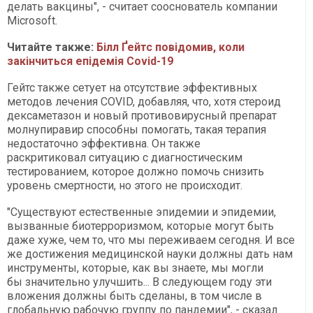
делать вакцины", - считает сооснователь компании
Microsoft.
Читайте также:
Білл Ґейтс повідомив, коли
закінчиться епідемія Covid-19
Гейтс также сетует на отсутствие эффективных
методов лечения COVID, добавляя, что, хотя стероид
дексаметазон и новый противовирусный препарат
молнупиравир способны помогать, такая терапия
недостаточно эффективна. Он также
раскритиковал ситуацию с диагностическим
тестированием, которое должно помочь снизить
уровень смертности, но этого не происходит.
"Существуют естественные эпидемии и эпидемии,
вызванные биотерроризмом, которые могут быть
даже хуже, чем то, что мы переживаем сегодня. И все
же достижения медицинской науки должны дать нам
инструменты, которые, как вы знаете, мы могли
бы значительно улучшить... В следующем году эти
вложения должны быть сделаны, в том числе в
глобальную рабочую группу по пандемии", - сказал