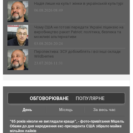
Надія лише на культ жінки в українській культурі
06.08.2026 08:49
Чому США не готові передати Україні ліцензію на
виробництво ракет Patriot: політика, безпека та
можливі альтернативи
03.08.2026 20:24
Перспектива: ЗСУ добомблять і всі інші склади
Wildberries
23.07.2026 11:31
ОБГОВОРЮВАНЕ
|
ПОПУЛЯРНЕ
День
Місяць
За весь час
"65 років ніколи не виглядали краще", - фото-привітання Мішель
Обами до дня народження екс-президента США зібрало майже
мільйон лайків