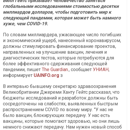
Билл Гейтс призывает человечество заняться
глобальными исследованиями стоимостью десятки
миллиардов долларов, чтобы подготовить мир к
следующей пандемии, которая может быть намного
хуже, чем COVID-19.
По словам миллиардера, ужасающее число погибших
и экономический ущерб, нанесенный коронавирусом,
должны стимулировать финансирование проектов,
направленных на улучшение вакцин, лечения и
диагностических тестов, которые потребуются для
более эффективного сдерживания следующей
пандемии, пишет
The Guardian
., сообщает
УНИАН
,
информирует
UAINFO.org
з
В интервью бывшему секретарю здравоохранения
Великобритании Джереми Ханту Гейтс рассказал, что
бюджеты исследований и разработок должны быть
сосредоточены на слабостях, выявленных быстрым
распространением COVID по всему миру. "У нас не
было вакцин, блокирующих передачу. У нас есть
вакцины, которые помогают здоровью, но они лишь
немного снижают передачу. Нам нужен новый способ