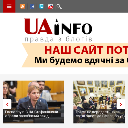
Експослу в США Стефанішиній
Трамп не передасть Україні
обрали запобіжний захід
сотні ракет до Patriot, бо у С
...