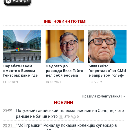
ІНШІ НОВИНИ ПО ТЕМІ
Зарабатываем
Задолго до
Билл Гейтс
вместе с Биллом
развода Билл Гейтс
"спрятался" от СМИ
Гейтсом: как и где
вел себя весьма
в закрытом гольф-
физическому лицу
предосудительно и
клубе
11.12.2021
18.05.2021
13.05.2021
купить акции
волочился за
"Майкрософт"
женщинами – The
New York Times
Правила коментування ! »
НОВИНИ
Потужний гавайський телескоп виявив на Сонці те, чого
23:55
раніше не бачив ніхто
379
0
"Мої іграшки": Роналду показав колекцію суперкарів
23:31