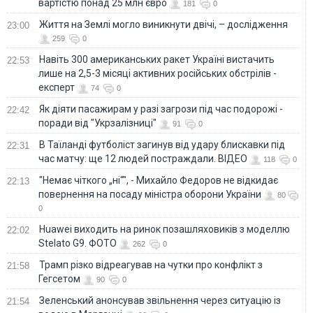
вартістю понад 25 млн євро
181
0
Життя на Землі могло виникнути двічі, – дослідження
23:00
259
0
Навіть 300 американських ракет Україні вистачить
22:53
лише на 2,5-3 місяці активних російських обстрілів -
експерт
74
0
Як діяти пасажирам у разі загрози під час подорожі -
22:42
поради від "Укрзалізниці"
91
0
В Таїланді футболіст загинув від удару блискавки під
22:31
час матчу: ще 12 людей постраждали. ВІДЕО
118
0
"Немає чіткого „ні“", - Михайло Федоров не відкидає
22:13
повернення на посаду міністра оборони України
80
0
Huawei виходить на ринок позашляховиків з моделлю
22:02
Stelato G9. ФОТО
262
0
Трамп різко відреагував на чутки про конфлікт з
21:58
Гегсетом
90
0
Зеленський анонсував звільнення через ситуацію із
21:54