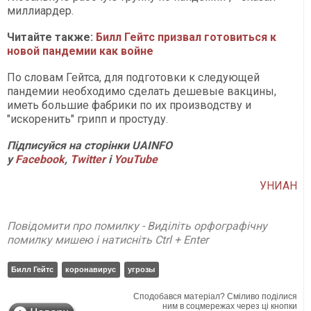
миллиардер.
Читайте также:
Билл Гейтс призвал готовиться к
новой пандемии как войне
По словам Гейтса, для подготовки к следующей
пандемии необходимо сделать дешевые вакцины,
иметь большие фабрики по их производству и
"искоренить" грипп и простуду.
Підписуйся на сторінки UAINFO
у
Facebook
,
Twitter
і
YouTube
УНИАН
Повідомити про помилку - Виділіть орфографічну
помилку мишею і натисніть Ctrl + Enter
Билл Гейтс
коронавирус
угрозы
Сподобався матеріал? Сміливо поділися
ним в соцмережах через ці кнопки