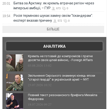
Битва за Арктику: як кремль втрачає регіон через
20:01
імперські амбіції, – ГУР
673
0
Росія терміново шукає заміну своїм "Іскандерам":
19:54
експерт вказав причину
572
0
БІЛЬШЕ
АНАЛІТИКА
Кремль не готовий до компромісів і прагне
досягти своїх цілей війною, - Foreign Affairs
03.08.2026 13:02
Звільнення Сирського знаменує кінець епохи
"старої гвардії" в українській армії — NYT
23.07.2026 10:32
Повний текст резонансного брифінга Михайла
Федорова
18.07.2026 09:27