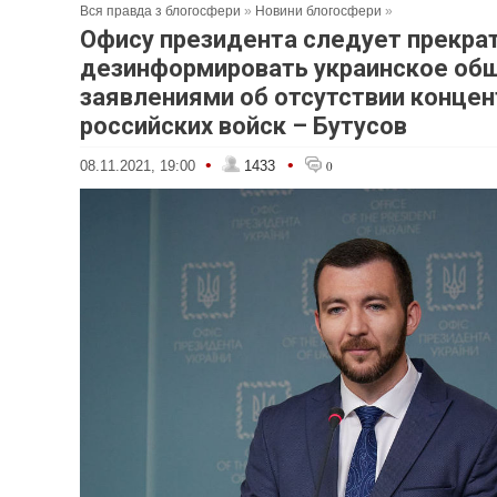
Вся правда з блогосфери
»
Новини блогосфери
»
Офису президента следует прекра
дезинформировать украинское об
заявлениями об отсутствии конце
российских войск – Бутусов
•
•
08.11.2021, 19:00
1433
0