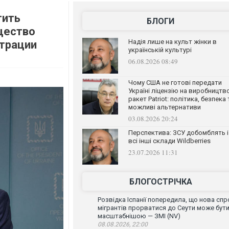
тить
БЛОГИ
щество
Надія лише на культ жінки в
нтрации
українській культурі
06.08.2026 08:49
Чому США не готові передати
Україні ліцензію на виробництв
ракет Patriot: політика, безпека 
можливі альтернативи
03.08.2026 20:24
Перспектива: ЗСУ добомблять і
всі інші склади Wildberries
23.07.2026 11:31
БЛОГОСТРІЧКА
Розвідка Іспанії попередила, що нова спр
мігрантів прорватися до Сеути може бут
масштабнішою — ЗМІ (NV)
08.08.2026, 22:00