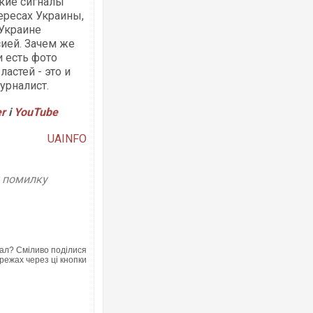
ские сигналы
ересах Украины,
 Украине
ией. Зачем же
и есть фото
астей - это и
урналист.
er
і
YouTube
UAINFO
у помилку
ал? Сміливо поділися
режах через ці кнопки