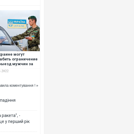
краине могут
абить ограничение
выезд мужчин за
ницу
5.2022
вила коментування ! »
 падіння
ракета", -
ще у перший рік