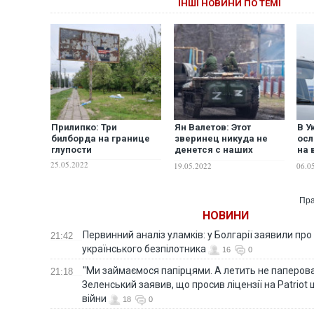
ІНШІ НОВИНИ ПО ТЕМІ
Прилипко: Три
Ян Валетов: Этот
В У
билборда на границе
зверинец никуда не
осл
глупости
денется с наших
на 
границ, но в наших
гра
25.05.2022
19.05.2022
06.0
силах сделать так,
чтобы шакалы сидели
в клетке
Пра
НОВИНИ
Первинний аналіз уламків: у Болгарії заявили про
21:42
українського безпілотника
16
0
"Ми займаємося папірцями. А летить не паперова 
21:18
Зеленський заявив, що просив ліцензії на Patriot 
війни
18
0