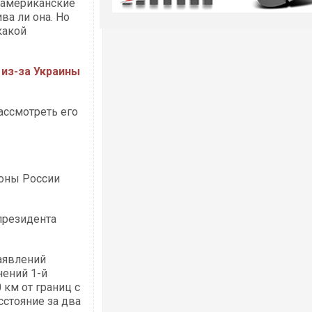
м американские
ва ли она. Но
какой
из-за Украины
ассмотреть его
роны России
президента
аявлений
ений 1-й
 км от границ с
сстояние за два