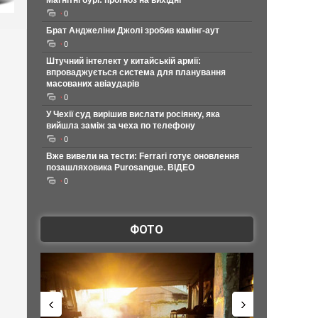
Магнітні бурі: прогноз на вихідні
0
Брат Анджеліни Джолі зробив камінг-аут
0
Штучний інтелект у китайській армії:
впроваджується система для планування
масованих авіаударів
0
У Чехії суд вирішив вислати росіянку, яка
вийшла заміж за чеха по телефону
0
Вже вивели на тести: Ferrari готує оновлення
позашляховика Purosangue. ВІДЕО
0
ФОТО