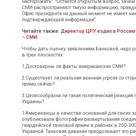
насторожить". "Остается открытым вопрос, заче
СМИ распространяют такую ​​информацию, правди
Офис президента на данный момент не имеет ни
подтверждающей информации".
Читайте также:
Директор ЦРУ ездил в Россию 
– СМИ
Чтобы дать оценку заявлениям Банковой, надо р
в трех плоскостях:
1.Достоверны ли факты американских СМИ?
2.Существует ли реальная военная угроза со сто
прямо сейчас?
3.Целесообразна ли такая политическая реакция 
Украины?
1.Американцы в качестве оснований для своих з
опубликовали фотографии развертывания соедин
гвардейской танковой армии в районах в 250-300
Украиной. Танковая дивизия преодолевает это ра