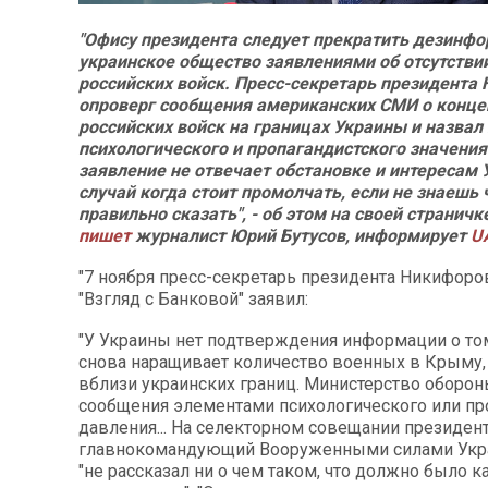
"Офису президента следует прекратить дезинф
украинское общество заявлениями об отсутстви
российских войск. Пресс-секретарь президента
опроверг сообщения американских СМИ о конце
российских войск на границах Украины и назвал
психологического и пропагандистского значения"
заявление не отвечает обстановке и интересам 
случай когда стоит промолчать, если не знаешь 
правильно сказать", - об этом на своей страничк
пишет
журналист Юрий Бутусов, информирует
U
"7 ноября пресс-секретарь президента Никифоро
"Взгляд с Банковой" заявил:
"У Украины нет подтверждения информации о том
снова наращивает количество военных в Крыму
вблизи украинских границ. Министерство оборон
сообщения элементами психологического или пр
давления... На селекторном совещании президен
главнокомандующий Вооруженными силами Укр
"не рассказал ни о чем таком, что должно было к