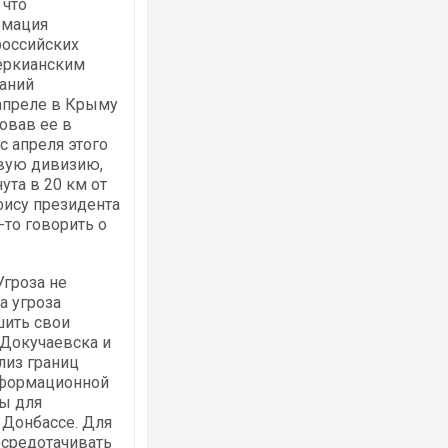
 что
рмация
российских
меркианским
Ворог завдав комбінованого удару по
аний
двоє поранених. Ще десятеро постра
після атаки БПЛА по ринку на Сумщині
 апреле в Крыму
овав ее в
с апреля этого
овую дивизию,
ута в 20 км от
фису президента
-то говорить о
Угроза не
а угроза
шить свои
Одесу накрила потужна злива з градо
 Докучаевска и
ураганним вітром
лиз границ
информационной
лы для
 Донбассе. Для
осредотачивать