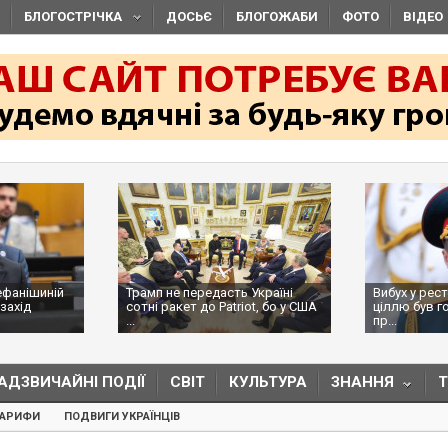
БЛОГОСТРІЧКА
ДОСЬЄ
БЛОГОЖАБИ
ФОТО
ВІДЕО
ефанішиній
Трамп не передасть Україні
Вибух у рес
захід
сотні ракет до Patriot, бо у США
ціллю був г
...
пр...
АДЗВИЧАЙНІ ПОДІЇ
СВІТ
КУЛЬТУРА
ЗНАННЯ
ТАРИФИ
ПОДВИГИ УКРАЇНЦІВ