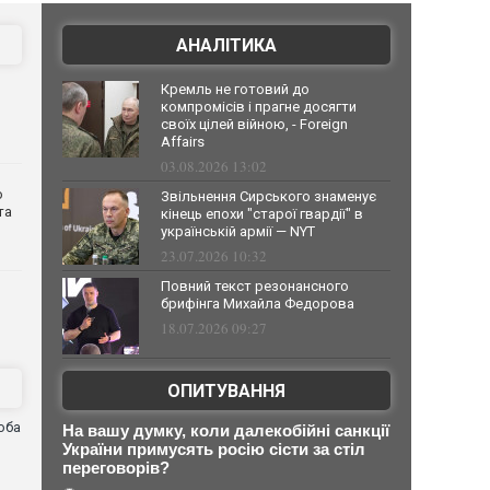
АНАЛІТИКА
Кремль не готовий до
компромісів і прагне досягти
своїх цілей війною, - Foreign
Affairs
03.08.2026 13:02
о
Звільнення Сирського знаменує
та
кінець епохи "старої гвардії" в
українській армії — NYT
23.07.2026 10:32
Повний текст резонансного
брифінга Михайла Федорова
18.07.2026 09:27
ОПИТУВАННЯ
оба
На вашу думку, коли далекобійні санкції
и
України примусять росію сісти за стіл
переговорів?