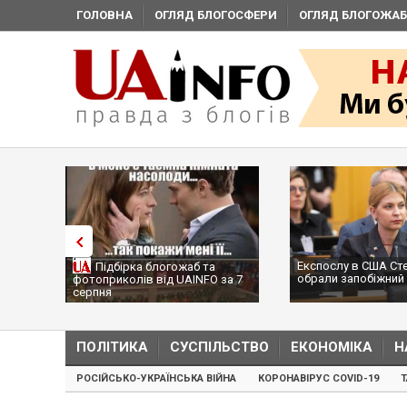
ГОЛОВНА
ОГЛЯД БЛОГОСФЕРИ
ОГЛЯД БЛОГОЖАБ
Експослу в США Ст
Підбірка блогожаб та
обрали запобіжний 
фотоприколів від UAINFO за 7
серпня
ПОЛІТИКА
СУСПІЛЬСТВО
ЕКОНОМІКА
Н
РОСІЙСЬКО-УКРАЇНСЬКА ВІЙНА
КОРОНАВІРУС COVID-19