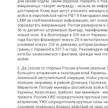
дня своим ходом. Таким образом, говорить о том,
американцы говорят неправду - нельзя, их инфо
достоверна. Кому еще могут угрожать маневры 
войск в европейской части РФ? Я благодарен а
СМИ за опубликованную информацию, нет основ
опровергать американцев. Россия развернула в
56-ю десантно-штурмовую бригаду, переформир
новый полк. А в Волгограде в 330 км от Украины 
года быстро формирует новую 20-я мотострелк
усиливая новую 150-ю дивизию, которая разверн
границ с Украиной в 2017-м году. Рекомендую о
хотя бы ознакомиться с фактами, прежде чем что
войне.
2. Да, угроза со стороны России вполне реальна. 
большого вторжения и оккупации всей Украины, 
локальной наступательной операции, чтобы улуч
позиции, например, в районе Донецка, Горловки,
Мариуполя. Потому маневры российских войск б
Украины, безусловно, требуют, как минимум - 
тревоги. Россия УЖЕ сосредоточила крупные си
вторжения, УЖЕ сосредоточила крупные силы на
сценария локальных боевых действий не надо с