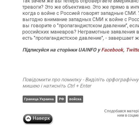
Так зачем же вы теперь опровергаете американ
тревоги? Это же объективно. Это же прямо в инт
когда о войне с Россией говорят западные СМИ.
выгодно внимание западных СМИ к войне с Росс
вы говорите о "пропагандистском давлении", есл
российских маневров? Неграмотные заявления вл
есть "пропагандистское давление", - завершает ж
Підписуйся на сторінки UAINFO у
Facebook
,
Twitt
Повідомити про помилку - Виділіть орфографічн
мишею і натисніть Ctrl + Enter
Граница Украина
РФ
войска
Сподобався матері
ним в соцме