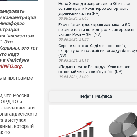
Нова Зеландія запровадила 36-й пакет
санкцій проти Росії через депортацію
ормировать
українських дітей (NV)
и концентрации
08.08.2026, 21:45
 Никифоров
Ексміністри трьох країн закликали ЄС
нтрации
негайно взяти під контроль заморожені
активи Росії — ЗМІ (NV)
 их "элементом
08.08.2026, 21:30
. Это
Серпнева спека. Садівник розповів,
Украины, это тот
як врятувати врожай винограду від посу
что надо
(NV)
е в Фейсбуке
08.08.2026, 21:15
AINFO.org
.
«Подивіться на Роналду»: Усик назвав
головний чинник своїх успіхів (NV)
08.08.2026, 21:00
в в программе
, что Россия
ІНФОГРАФІКА
, ОРДЛО и
ы называет эти
опагандистского
та выступал
аины, который
ак-то