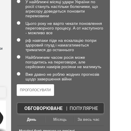
У найближчі місяці удари України по
росії стануть настільки болючими, що
агресору доведеться поновити
перемовини
Цього року не варто чекати поновлення
переговорного процесу. А от наступного
- можливо все
рф навпаки піде на ескалацію попри
здоровий глузд і намагатиметься
хи
триматися до останнього
Найближчим часом росія може
погодитись на переговори, але
серйозних намірів росіяни не матимуть
Вже давно не роблю жодних прогнозів
щодо завершення війни
ОБГОВОРЮВАНЕ
|
ПОПУЛЯРНЕ
День
Місяць
За весь час