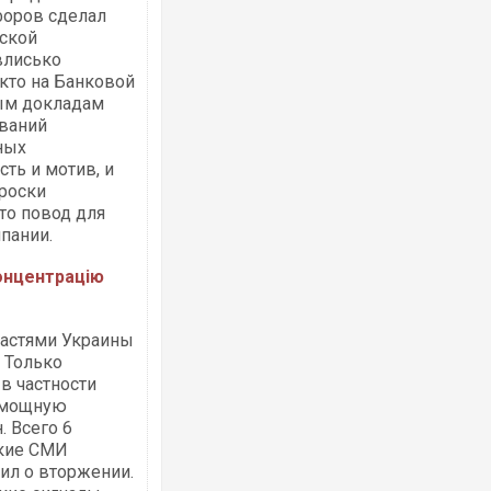
форов сделал
йской
влисько
 кто на Банковой
вым докладам
ований
ных
ть и мотив, и
броски
то повод для
пании.
концентрацію
ластями Украины
. Только
в частности
а мощную
 Всего 6
ские СМИ
ил о вторжении.