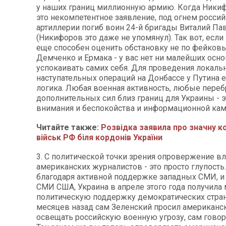
у наших границ миллионную армию. Когда Ники
это некомпетентное заявление, под огнем росси
артиллерии погиб воин 24-й бригады Виталий Па
(Никифоров это даже не упомянул). Так вот, если
еще способен оценить обстановку не по фейко
Демченко и Ермака - у вас нет ни малейших осн
успокаивать самих себя. Для проведения локаль
наступательных операций на Донбассе у Путина ес
логика. Любая военная активность, любые пере
дополнительных сил близ границ для Украины - э
внимания и беспокойства и информационной кам
Читайте также:
Розвідка заявила про значну 
військ РФ біля кордонів України
3. С политической точки зрения опровержение в
американских журналистов - это просто глупость
благодаря активной поддержке западных СМИ, и 
СМИ США, Украина в апреле этого года получил
политическую поддержку демократических стран.
месяцев назад сам Зеленский просил американ
освещать российскую военную угрозу, сам говор